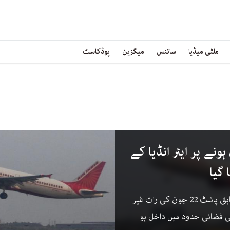
ملٹی میڈیا
سائنس
میگزین
پوڈکاسٹ
نے پر ایئر انڈیا کے
 گیا
انڈین سول ایوی ایشن ریگولیٹر کے مطابق پائلٹ 22 جون کی رات غیر
نی فضائی حدود میں داخل ہو