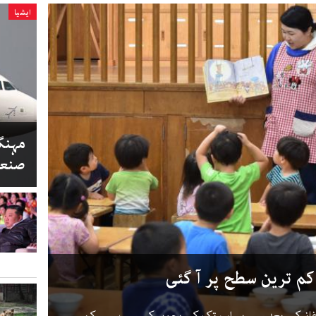
ایشیا
مہنگا
صنعت
کم ترین سطح پر آ گئی
کے آغاز کے بعد سے یہ اب تک کی بچوں کی سب سے کم