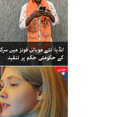
انڈیا: نئے موبائل فونز میں سرک
کے حکومتی حکم پر تنقید
خواتین