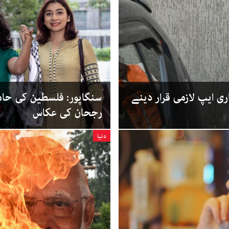
اری ایپ لازمی قرار دینے
سنگاپور: فلسطین کی حام
رجحان کی عکاس
دنیا