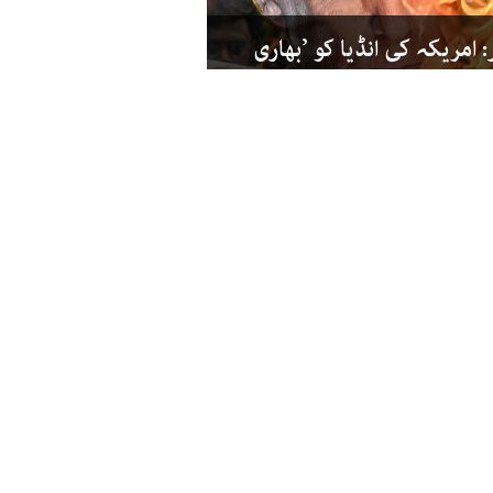
 امریکہ کی انڈیا کو ’بھاری
نصاب میں شامل کیا جائے: