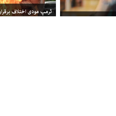
ٹرمپ مودی اختلاف برقرار:
قتل‘ کا پراسرار معاملہ
محصولات‘ کی دھمکی
ایشیا
سال سٹیشن ماسٹر رہنے
ڈاکٹروں کی خوشخطی کو 
وش
انڈین عدالت