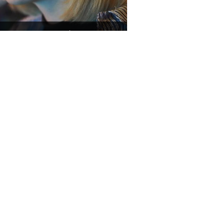
بیلاروسی ماڈل کے میانمار میں ’
ایشیا
چاکلیٹ نامی جاپانی بلی چار 
کے بعد ذمہ داریوں سے سبکد