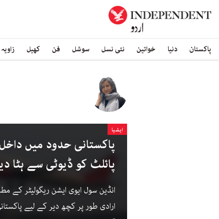
پاکستان
دنیا
خواتین
نئی نسل
سوشل
فن
کھیل
زاویہ
ایشیا
پاکستانی حدود میں داخل ہو
پائلٹ کو ڈیوٹی سے ہٹا دیا
ارادی طور پر کچھ دیر کے لیے پاکستا