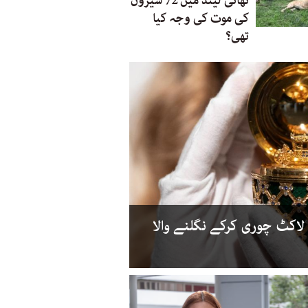
تھائی لینڈ میں 72 شیروں
کی موت کی وجہ کیا
تھی؟
ا لاکٹ چوری کرکے نگلنے والا