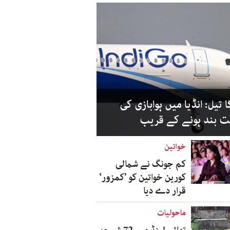
 تیل: انڈیا میں ہوابازی کی
 بند ہونے کے قریب
خواتین
کم جونگ نے شمالی
کورین خواتین کو ’کمزور‘
قرار دے دیا
ماحولیات