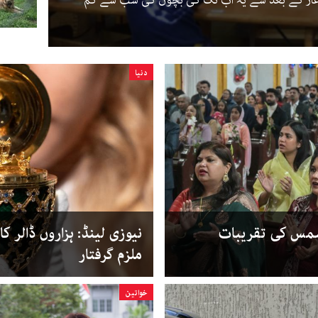
دنیا
سمس کی تقریبات
نیوزی لینڈ: ہزاروں ڈالر ک
ملزم گرفتار
خواتین