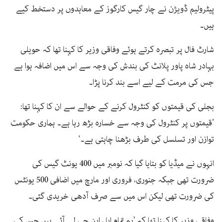
پیٹرولیم ڈویژن نے چار گیس کارگوز کے معاہدوں پر دستخط کیے
ہیں۔
شارٹ فال پر تبصرہ کرتے ہوئے وفاقی وزیر کا کہنا تھا کہ حویلی
بہادر شاہ پاور پلانٹ کی بندش کی وجہ سے اس میں اضافہ ہوا ہے
جس کی مرمت کے لیے اسے بند کرنا پڑا۔
بجلی کی قیمتوں کو کنٹرول کرنے کے حوالے سے ان کا کہنا تھا:
’قیمتوں پر کنٹرول کی وجہ سے خسارہ بڑھ رہا ہے۔ ہماری حکومت
توازن اور تسلسل کی طرف بڑھنا چاہتی ہے۔‘
انہوں نے میڈیا کو بتایا گیا کہ نومبر میں 400 یونٹ گیس کی
ضرورت تھی جبکہ جنوری، فروری اور مارچ میں اضافی 500 یونٹس
کی ضرورت تھی لیکن اس میں سے صرف آدھی خریدی گئی۔
وفاقی وزیر کا کہنا تھا کہ ’ہم تمام ایل این جی لے آئے ہیں جس کی