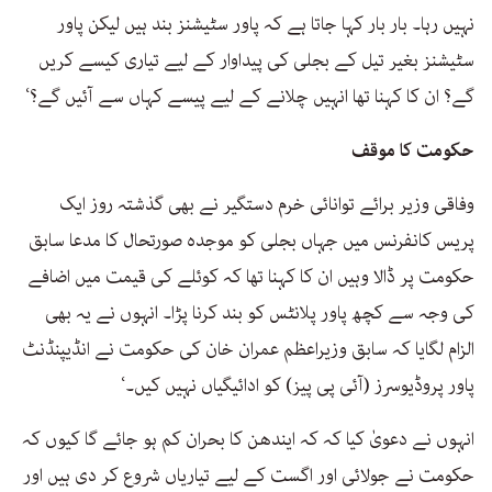
نہیں رہا۔ بار بار کہا جاتا ہے کہ پاور سٹیشنز بند ہیں لیکن پاور
سٹیشنز بغیر تیل کے بجلی کی پیداوار کے لیے تیاری کیسے کریں
گے؟ ان کا کہنا تھا انہیں چلانے کے لیے پیسے کہاں سے آئیں گے؟‘
حکومت کا موقف
وفاقی وزیر برائے توانائی خرم دستگیر نے بھی گذشتہ روز ایک
پریس کانفرنس میں جہاں بجلی کو موجدہ صورتحال کا مدعا سابق
حکومت پر ڈالا وہیں ان کا کہنا تھا کہ کوئلے کی قیمت میں اضافے
کی وجہ سے کچھ پاور پلانٹس کو بند کرنا پڑا۔ انہوں نے یہ بھی
الزام لگایا کہ سابق وزیراعظم عمران خان کی حکومت نے انڈیپنڈنٹ
پاور پروڈیوسرز (آئی پی پیز) کو ادائیگیاں نہیں کیں۔‘
انہوں نے دعویٰ کیا کہ کہ ایندھن کا بحران کم ہو جائے گا کیوں کہ
حکومت نے جولائی اور اگست کے لیے تیاریاں شروع کر دی ہیں اور