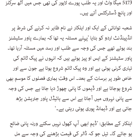
5173 میگا واٹ اور یہ طلب پورے لاہور کی تھی جس میں آٹھ سرکلز
اور پانچ ڈسٹرکٹس آتے ہیں۔
شعبہ توانائی کے ایک اور اہلکار نے نام ظاہر نہ کرنے کی شرط پر
انڈپینڈنٹ اردو کو بتایا ’پہلے مسئلہ یہ تھا کہ ہمارے پاور سٹیشنز
بند ہوئے تھے جس کی وجہ سے طلب اور رسد میں مسئلہ آرہا تھا۔
پاور سٹیشنز کے ایس او پیز ہوتے ہیں کہ انہوں نے پیک ٹائم کی
تیاری کرنی ہوتی ہے اور وہ پیک ٹائم شروع ہوتا ہے جون سے اور
خاص طور پر برسات کے بعد۔ اس وقت ہماری فصلوں کا موسم بھی
شروع ہوجاتا ہے اور ڈیموں کا پانی چھوڑ دیا جاتا ہے جس کی وجہ
سے پانی نہروں میں آجاتا ہے اس سے ہائیڈل پاور جنریشن بڑھ
جاتی ہے اور ڈیمانڈ پوری ہوتی رہتی ہے۔‘
اہلکار کے مطابق: ’ڈیم ابھی آپ کھول نہیں سکتے ورنہ پانی ضائع
ہو جائے گا۔ تیل جو کہ ڈالر کی قیمت بڑھنے کی وجہ سے مل