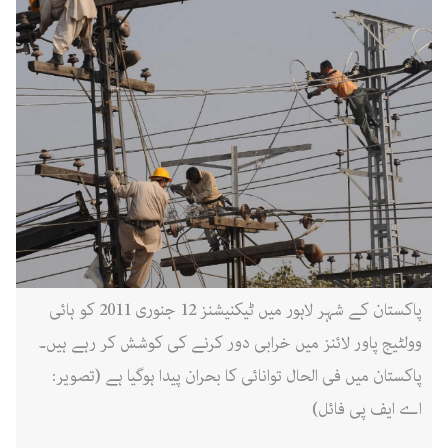
پاکستان کے شہر لاہور میں ٹیکنیشنز 12 جنوری 2011 کو ہائی
وولٹیج پاور لائنز میں خرابی دور کرنے کی کوشش کر رہے ہیں۔
پاکستان میں فی الحال توانائی کا بحران پیدا ہوگیا ہے (تصویر:
اے ایف پی فائل)