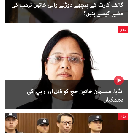
گالف کارٹ کے پیچھے دوڑنے والی خاتون ٹرمپ کی
مشیر کیسے بنیں؟
دفتر
انڈیا: مسلمان خاتون جج کو قتل اور ریپ کی
دھمکیاں
دفتر