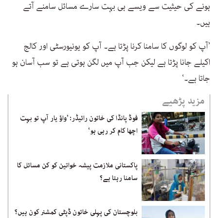
ہونے کی حیثیت سے ویسے ہی بہت سارے مسائل سامنے آتے
ہیں۔
’آپ کو لوگوں کا سامنا کرنا پڑتا ہے۔ آپ کو یونیورسٹی اور کالج
اکیلے جانا پڑتا ہے لیکن جب آپ میں لگن ہوتی ہے تو سب آسان ہو
جاتا ہے۔‘
مزید پڑھیے
فوڈ پانڈا کی خاتون رائیڈر: ’واؤ یار آپ تو بہت
اچھا کام کر رہی ہو‘
پاکستانی ملازمت پیشہ خواتین کو کن مسائل کا
سامنا رہتا ہے؟
بلوچستان کی پہلی خاتون ڈپٹی کمشنر کون ہیں؟