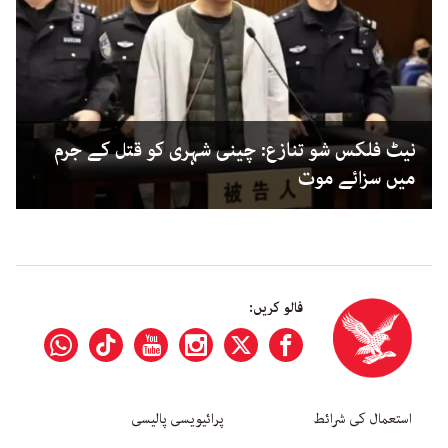
نیٹ فلکس شو تنازع: چینی شہری کو قتل کے جرم
میں سزائے موت
فالو کریں:
استعمال کی شرائط
پرائیویسی پالیسی