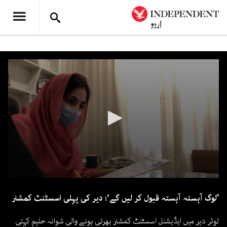
0
seconds
’لوگ آہستہ آہستہ قبول کر لیں گے‘: دیر کی پہلی اسسٹنٹ کمشنر
of
2
minutes,
لوئر دیر میں ایڈیشنل اسسٹنٹ کمشنر بھرتی ہونے والی شوانہ حلیم کہتی
19