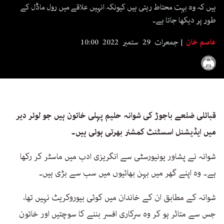
seconds
ہیں کہ وہ بہت محتاط رہتی ہیں کیونکہ انہیں علاقے میں رول ماڈل کے
طور پر دیکھا جاتا ہے۔
عاصم خان
جمعرات 29 ستمبر 2022 10:00
قبائلی ضلعے باجوڑ کی شوانہ حلیم پہلی خاتون ہیں جو لوئر دیر
میں ایڈیشنل اسسٹنٹ کمشنر بھرتی ہوئی ہیں۔
شوانہ نے پشاور یونیورسٹی سے انگریزی ادب میں ماسٹر کر رکھا
ہے۔ وہ اپنے گھر میں بہن بھائیوں میں سب سے بڑی ہیں۔
شوانہ کے مطابق ان کے خاندان میں کوئی بیوروکریٹ نہیں تھا،
جس سے متاثر ہو کر وہ سرکاری افسر بننے کا سوچتیں اور خاتون