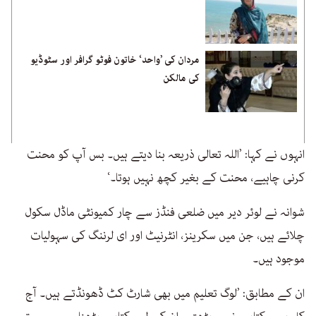
مردان کی ’واحد‘ خاتون فوٹو گرافر اور سٹوڈیو
کی مالکن
انہوں نے کہا: ’اللہ تعالی ذریعہ بنا دیتے ہیں۔ بس آپ کو محنت
کرنی چاہیے، محنت کے بغیر کچھ نہیں ہوتا۔‘
شوانہ نے لوئر دیر میں ضلعی فنڈز سے چار کمیونٹی ماڈل سکول
چلائے ہیں، جن میں سکرینز، انٹرنیٹ اور ای لرننگ کی سہولیات
موجود ہیں۔
ان کے مطابق: ’لوگ تعلیم میں بھی شارٹ کٹ ڈھونڈتے ہیں۔ آج