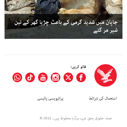
جاپان میں شدید گرمی کے باعث چڑیا گھر کے تین
شیر مر گئے
فالو کریں:
استعمال کی شرائط
پرائیویسی پالیسی
جملہ حقوق بحق عرب میڈیا محفوظ ہیں۔ 2022 ©