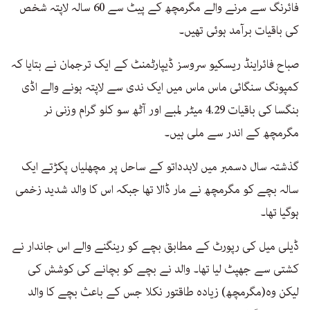
فائرنگ سے مرنے والے مگرمچھ کے پیٹ سے 60 سالہ لاپتہ شخص
کی باقیات برآمد ہوئی تھیں۔
صباح فائراینڈ ریسکیو سروسز ڈیپارٹمنٹ کے ایک ترجمان نے بتایا کہ
کمپونگ سنگائی ماس ماس میں ایک ندی سے لاپتہ ہونے والے اڈی
بنگسا کی باقیات 4.29 میٹر لمبے اور آٹھ سو کلو گرام وزنی نر
مگرمچھ کے اندر سے ملی ہیں۔
گذشتہ سال دسمبر میں لاہدداتو کے ساحل پر مچھلیاں پکڑتے ایک
سالہ بچے کو مگرمچھ نے مار ڈالا تھا جبکہ اس کا والد شدید زخمی
ہوگیا تھا۔
ڈیلی میل کی رپورٹ کے مطابق بچے کو رینگنے والے اس جاندار نے
کشتی سے جھپٹ لیا تھا۔ والد نے بچے کو بچانے کی کوشش کی
لیکن وہ(مگرمچھ) زیادہ طاقتور نکلا جس کے باعث بچے کا والد