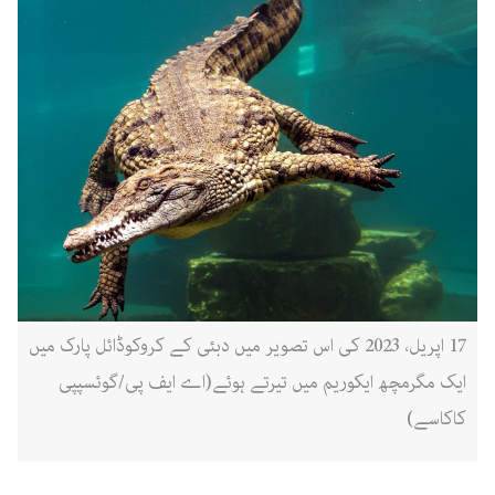
17 اپریل، 2023 کی اس تصویر میں دبئی کے کروکوڈائل پارک میں
ایک مگرمچھ ایکوریم میں تیرتے ہوئے(اے ایف پی/گوئسپپی
کاکاسے)