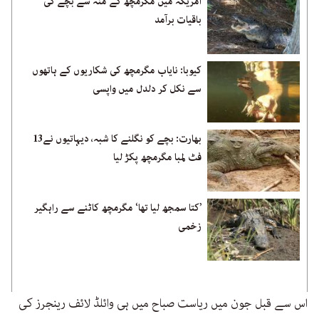
امریکہ میں مگرمچھ کے منہ سے بچے کی
باقیات برآمد
کیوبا: نایاب مگرمچھ کی شکاریوں کے ہاتھوں
سے نکل کر دلدل میں واپسی
بھارت: بچے کو نگلنے کا شبہ، دیہاتیوں نے13
فٹ لمبا مگرمچھ پکڑ لیا
’کتا سمجھ لیا تھا‘ مگرمچھ کاٹنے سے راہگیر
زخمی
اس سے قبل جون میں ریاست صباح میں ہی وائلڈ لائف رینجرز کی