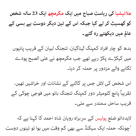
ملائیشیا
کی ریاست صباح میں ایک
مگرمچھ
ایک 23 سالہ شخص
کو گھسیٹ کر لے گیا جبکہ اس کے تین دیگر دوست بے بسی کے
عالم میں دیکھتے رہ گئے۔
بدھ کو چار افراد کمپنگ ٹیناگیان، تنجنگ لبیان کے قریب پانیوں
میں کیکڑے پکڑ رہے تھے جب مگرمچھ نے علی الصبح پودے
لگانے والے مزدور پر حملہ کر دیا۔
اس شخص کی لاش جس پر کاٹنے کے نشانات اور خراشیں تھیں،
تقریباً پانچ کلومیٹر دور کمپنگ تنجنگ باتو میں فوجی چوکی کے
قریب ساحل سمندر سے ملی۔
لاہدداتو ضلع
پولیس
کے سربراہ روہان شاہ احمد کا کہنا ہے کہ
’چونکہ حملہ ایک سیکنڈ سے بھی کم وقت میں ہوا تو تینوں دوست