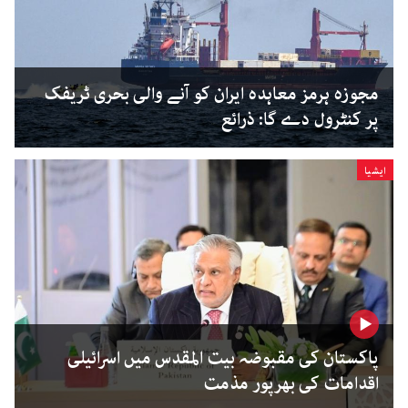
مجوزہ ہرمز معاہدہ ایران کو آنے والی بحری ٹریفک
پر کنٹرول دے گا: ذرائع
ایشیا
پاکستان کی مقبوضہ بیت المقدس میں اسرائیلی
اقدامات کی بھرپور مذمت