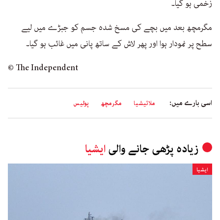
زخمی ہو گیا۔
مگرمچھ بعد میں بچے کی مسخ شدہ جسم کو جبڑے میں لیے
سطح پر نمودار ہوا اور پھر لاش کے ساتھ پانی میں غائب ہو گیا۔
© The Independent
اسی بارے میں:
ملائیشیا
مگرمچھ
پولیس
زیادہ پڑھی جانے والی
ایشیا
ایشیا