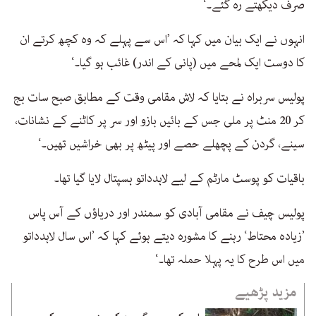
صرف دیکھتے رہ گئے۔‘
انہوں نے ایک بیان میں کہا کہ ’اس سے پہلے کہ وہ کچھ کرتے ان
کا دوست ایک لمحے میں (پانی کے اندر) غائب ہو گیا۔‘
پولیس سربراہ نے بتایا کہ لاش مقامی وقت کے مطابق صبح سات بج
کر 20 منٹ پر ملی جس کے بائیں بازو اور سر پر کاٹنے کے نشانات،
سینے، گردن کے پچھلے حصے اور پیٹھ پر بھی خراشیں تھیں۔‘
باقیات کو پوسٹ مارٹم کے لیے لاہدداتو ہسپتال لایا گیا تھا۔
پولیس چیف نے مقامی آبادی کو سمندر اور دریاؤں کے آس پاس
’زیادہ محتاط‘ رہنے کا مشورہ دیتے ہوئے کہا کہ ’اس سال لاہدداتو
میں اس طرح کا یہ پہلا حملہ تھا۔‘
مزید پڑھیے