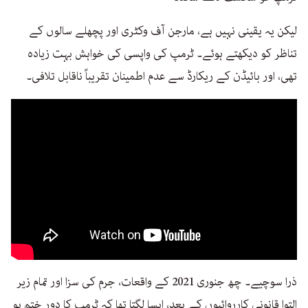
لیکن یہ یقینی نہیں ہے، مارجن آف وکٹری اور پچھلے سالوں کے
تناظر کو دیکھتے ہوئے۔ ٹرمپ کی واپسی کی خواہش بہت زیادہ
تھی، اور بائیڈن کے ریکارڈ سے عدم اطمینان تقریباً ناقابل تلافی۔
ذرا سوچیے۔ چھ جنوری 2021 کے واقعات، جرم کی سزا اور تمام زیر
التوا قانونی کارروائیوں کے بعد، ایسا لگتا تھا کہ ٹرمپ کا دور ختم ہو