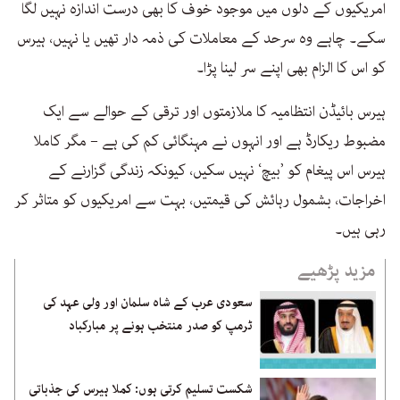
امریکیوں کے دلوں میں موجود خوف کا بھی درست اندازہ نہیں لگا
سکے۔ چاہے وہ سرحد کے معاملات کی ذمہ دار تھیں یا نہیں، ہیرس
کو اس کا الزام بھی اپنے سر لینا پڑا۔
ہیرس بائیڈن انتظامیہ کا ملازمتوں اور ترقی کے حوالے سے ایک
مضبوط ریکارڈ ہے اور انہوں نے مہنگائی کم کی ہے – مگر کاملا
ہیرس اس پیغام کو ’بیچ‘ نہیں سکیں، کیونکہ زندگی گزارنے کے
اخراجات، بشمول رہائش کی قیمتیں، بہت سے امریکیوں کو متاثر کر
رہی ہیں۔
مزید پڑھیے
سعودی عرب کے شاہ سلمان اور ولی عہد کی
ٹرمپ کو صدر منتخب ہونے پر مبارکباد
شکست تسلیم کرتی ہوں: کملا ہیرس کی جذباتی