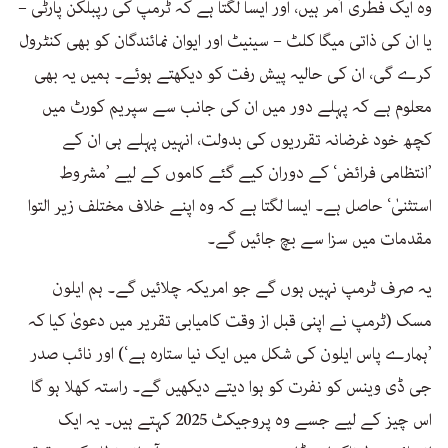
وہ ایک فطری آمر ہیں، اور ایسا لگتا ہے کہ ٹرمپ کی رپبلکن پارٹی –
یا ان کی ذاتی میگا کلٹ – سینیٹ اور ایوان نمائندگان کو بھی کنٹرول
کرے گی، ان کی حالیہ پیش رفت کو دیکھتے ہوئے۔ ہمیں یہ بھی
معلوم ہے کہ پہلے دور میں ان کی جانب سے سپریم کورٹ میں
کچھ خود غرضانہ تقرریوں کی بدولت، انہیں پہلے ہی ان کے
’انتظامی فرائض‘ کے دوران کیے گئے کاموں کے لیے ’مشروط
استثنیٰ‘ حاصل ہے۔ ایسا لگتا ہے کہ وہ اپنے خلاف مختلف زیر التوا
مقدمات میں سزا سے بچ جائیں گے۔
یہ صرف ٹرمپ نہیں ہوں گے جو امریکہ چلائیں گے۔ ہم ایلون
مسک (ٹرمپ نے اپنی قبل از وقت کامیابی تقریر میں دعویٰ کیا کہ
’ہمارے پاس ایلون کی شکل میں ایک نیا ستارہ ہے‘) اور نائب صدر
جی ڈی وینس کو نفرت کو ہوا دیتے دیکھیں گے۔ راستہ کھلا ہو گا
اس چیز کے لیے جسے وہ پروجیکٹ 2025 کہتے ہیں۔ یہ ایک