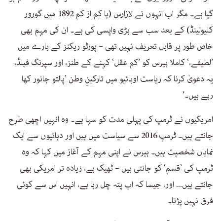
گیا ہے۔ مگر اب انہوں نے لازارس (یا کم از کم 1892 میں گورور
کلیولینڈ) کے بعد سب سے بڑی واپسی کی ہے۔ ان کی مہم بھی
خاص طور پر قابل تعریف نہیں تھی – پورٹو ریکنز کے بارے میں
’لطیفے،‘ کاملا ہیرس کو ’کم عقل‘ کہنے کے طنز، اور سپرنگ فیلڈ،
یہ دعویٰ کرنا کہ ریاست اوہائیو میں تارکینِ وطن ’پالتو جانور کھا
رہے ہیں۔‘
امریکیوں نے ٹرمپ کی پہلی مدت کو سہا ہے۔ وہ انہیں اچھی طرح
جانتے ہیں۔ ٹرمپ 2016 سے سیاست میں ہیں اور دہائیوں سے ایک
نمایاں شخصیت ہیں۔ ہیرس نے اپنی مہم کے آغاز میں کہا کہ وہ
ٹرمپ کی ’قسم‘ کو جانتی ہیں – ٹھیک ہے، زیادہ تر امریکی بھی
جانتے ہیں... اور، جیسا کہ اب پتہ چل رہا ہے، انہیں اس سے کوئی
فرق نہیں پڑتا۔