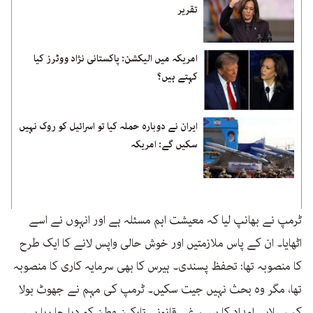
تقریر
امریکہ میں الیکشن: پاکستانی نژاد ووٹرز کیا
کہتے ہیں؟
ایران نے دوبارہ حملہ کیا تو اسرائیل کو روک نہیں
سکیں گے: امریکہ
ٹرمپ نے بھانپ لیا کہ معیشت اہم مسئلہ ہے اور انہوں نے اسے
اٹھایا۔ ان کے پاس ملازمتیں اور خوش حالی واپس لانے کا ایک طرح
کا منصوبہ تھا: تحفظ پسندی۔ ہیرس کا بھی سرمایہ کاری کا منصوبہ
تھا، مگر وہ بحث نہیں جیت سکیں۔ ٹرمپ کی مہم نے جھوٹ بولا
کہ سیلابی امداد کا پیسہ غیر قانونی تارکین وطن کو دیا جا رہا ہے،