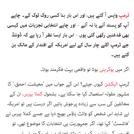
ٹرمپ
واپس آ گئے ہیں، اور اس بار بنا کسی روک ٹوک کے۔ چاہے
آپ کو پسند آئے یا نہ آئے – اور چاہے انتخابی تجزیات میں کیسی
بھی قدغنیں رکھی گئی ہوں – اس بار ایسا نظر آ رہا ہے کہ ڈونلڈ
جے ٹرمپ اگلے چار سال کے لیے امریکہ کے اقتدار کے مالک بن
گئے ہیں۔
اگر میں
یوکرینی
ہوتا تو واقعی بہت فکرمند ہوتا۔
ٹرمپ
الیکشن
کیوں جیتے؟ اس کے جواب میں ’معیشت، احمق،‘ کا
مشہور مقولہ استعمال کیا جا سکتا ہے۔ بشمول
کملا ہیرس
، ان کے
مخالفین کی سب سے زیادہ پرجوش باتیں اگر درست ہیں تو امریکہ
نے شاید اس شخص کو وائٹ ہاؤس بھیج دیا ہے جسے کملا ہیرس نے
’فاشسٹ‘ کہا تھا۔ اگر جمہوریت ہی انتخابات کا موضوع تھی، تو
افسوس کی بات ہے کہ بہت بڑی تعداد میں امریکیوں نے اسے