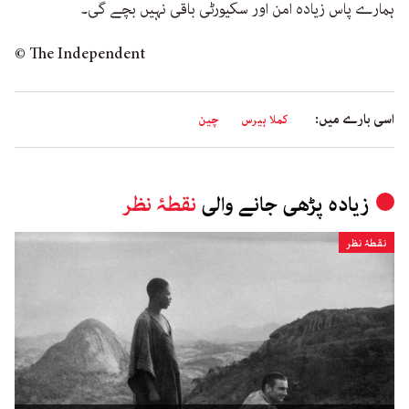
ہمارے پاس زیادہ امن اور سکیورٹی باقی نہیں بچے گی۔
© The Independent
اسی بارے میں:
کملا ہیرس
چین
زیادہ پڑھی جانے والی
نقطۂ نظر
نقطۂ نظر