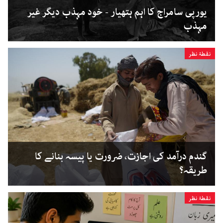
یورپی سامراج کا اہم ہتھیار - خود مہذب دیگر غیر
مہذب
نقطۂ نظر
گندم درآمد کی اجازت، ضرورت یا پیسہ بنانے کا
طریقہ؟
نقطۂ نظر