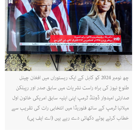
چھ نومبر 2024 کو کابل کے ایک ریستوراں میں افغان چینل
طلوع نیوز کی براہ راست نشریات میں سابق صدر اور رپبلکن
صدارتی امیدوار ڈونلڈ ٹرمپ اپنی اہلیہ سابق امریکی خاتون اول
میلانیا ٹرمپ کے ساتھ فلوریڈا میں انتخابی رات کی تقریب سے
خطاب کرتے ہوئے دکھائی دے رہے ہیں (اے ایف پی)