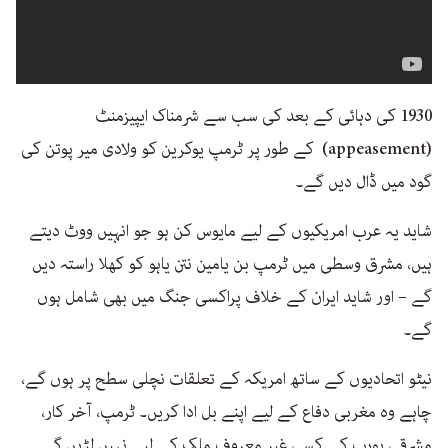
1930 کی دہائی کے بعد کی سب سے شرمناک ایپیزمنٹ
(appeasement) کے طور پر ٹرمپ یوکرین کو ولادی میر پوتن کی
گود میں ڈال دیں گے۔
شاید یہ عرب امریکیوں کے لیے مایوس کن ہو جو انہیں ووٹ دیتے
ہیں، مشرق وسطی میں ٹرمپ بن یامین نتن یاہو کو کھلا راستہ دیں
گے – اور شاید ایران کے خلاف پراکسی جنگ میں بھی شامل ہوں
گے۔
نیٹو اتحادیوں کے ساتھ امریکہ کے تعلقات نچلی سطح پر ہوں گے،
چاہے وہ مغربی دفاع کے لیے اپنے بل ادا کریں۔ ٹرمپ، آخر کار،
مشرقی یورپ کے کسی غیر معروف ملک کے لیے نہیں لڑیں گے