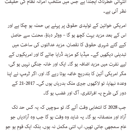
انتہائی خطرناک ایجنڈا ہے جس میں منتخب آمرانہ نظام کی حقیقت
نظر آتی ہے۔
امریکی خواتین کے تولیدی حقوق پر پہلے ہی حملہ ہو چکا ہے اور
اس کے بعد مزید بہت کچھ ہو گا – ووٹر دباؤ، محنت سے حاصل
کیے گئے شہری حقوق کا نقصان، مزید عدالتوں کی ساخت میں
تبدیلی دیکھیں گے۔ میڈیا کو مزید ڈرایا جائے گا اور امریکیوں کے
لیے نفرت میں مزید اضافہ ہو گا۔ ایک اور خانہ جنگی نہیں ہو گی،
مگر امریکی آئین کا بتدریج خاتمہ ہوتا رہے گا، اور، اگر ٹرمپ نے اپنا
وعدہ نبھایا، تو لاکھوں جبری ملک بدریاں ہوں گی۔ 2017-21 کے
دور کی طرح یہ افراتفری، آگ اور غضب ہو گا۔
جب 2028 کا انتخابی وقت آئے گا، تو سوچیں کہ یہ کس حد تک
آزاد اور منصفانہ ہو گا۔ یہ شاید وہ وقت ہو گا جب وہ آزادیاں جو
عام سمجھی جاتی تھیں، اب اتنی مکمل نہ ہوں، بلکہ ایک قوم ہو جو