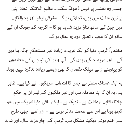
جسے وہ نقشے پر نہیں ڈھونڈ سکتے۔ عظیم اٹلانٹک اتحاد اپنی
بہترین حالت میں بھی، تجارتی ہو گا۔ مشرقی ایشیا اور بحرالکاہل
میں چین کے ساتھ تناؤ مزید شدید ہو گا – اگرچہ کم جونگ ان کے
ساتھ ان کا عجیب تعلق دوبارہ بحال ہو گا۔
مختصراً، ٹرمپ دنیا کو ایک غریب، زیادہ غیر مستحکم جگہ بنا دیں
گے – اور مزید جنگیں ہوں گی۔ آب و ہوا کی تبدیلی کے معاہدوں
کو پہنچنے والے مہلک نقصان کا بھی ویسے زیادہ تذکرہ نہیں ہوتا۔
یہ ایک غمناک منظر ہے جس کا انتخاب امریکیوں نے کیا ہے۔ ظاہر
ہے، یہ ان کا اپنا معاملہ ہے، اور غیر ملکیوں کے لیے ان پر حکم
چلانا ناقابل برداشت ہے۔ ٹھیک ہے۔ لیکن باقی دنیا امریکہ میں جو
کچھ ہوتا ہے اس سے سخت متاثر ہوتی ہے – اور اسے اچھی طرح
سے ختم ہوتے دیکھنا مشکل ہے۔ ٹرمپ کے چار مزید سال، اور شاید