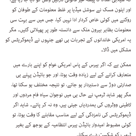
اور ایلون مسک نے سوشل میڈیا پر غلط معلومات کے طوفان کو
روکنے میں کوئی خاص کردار ادا نہیں کیا، جس میں سے بہت سی
معلومات بظاہر بیرون ملک سے دانستہ طور پر پھیلائی گئیں۔ مگر
یہ امریکی خاندانوں کے تجربات ہی تھے جنہوں نے ڈیموکریٹس کو
مشکل میں ڈالا۔
ممکن ہے کہ اگر ہیرس کے پاس امریکی عوام کو اپنے بارے میں
متعارف کرانے کے لیے زیادہ وقت ہوتا، اور جو بائیڈن پہلے ہی
صدارتی دوڑ سے دستبردار ہو جاتے، تو نتیجہ مختلف ہو سکتا تھا،
مگر پھر شاید ٹرمپ نے حال ہی میں نوجوان سیاہ فام مردوں اور
لاطینی ووٹروں کی ہمدردیاں جیتی ہیں، وہ نہ کر پاتے۔ شاید اگر
ڈیموکریٹس کی نامزدگی کے لیے مناسب مقابلے کا وقت ہوتا، تو
کوئی مضبوط امیدوار بائیڈن ہیرس انتظامیہ کے بوجھ کے بغیر
ٹرمپ کو شکست دے سکتا۔