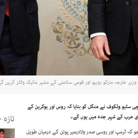
یر خارجہ مارکو روبیو اور قومی سلامتی کے مشیر مائیک والٹز کریں گے
 سٹیو وٹکوف نے منگل کو بتایا کہ روس اور یوکرین کے
دی عرب کے شہر جدہ میں ہوں گے۔
تازہ 
جو کہ ٹرمپ اور روسی صدر ولادیمیر پوتن کے درمیان طویل