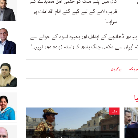
کال میں اپنے ملک کو حتمی امن معاہدے کے
قریب لانے کے لیے کیے گئے تمام اقدامات پر
سراہا۔‘
 بنیادی ڈھانچے کے اہداف اور بحیرہ اسود کے حوالے سے
 کہ ’یہاں سے مکمل جنگ بندی کا راستہ زیادہ دور نہیں۔‘
ریکہ
یوکرین
ا
دنیا