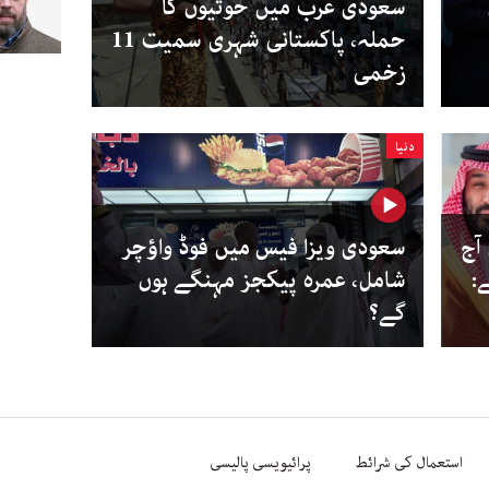
سعودی عرب میں حوثیوں کا
حملہ، پاکستانی شہری سمیت 11
زخمی
دنیا
ٓج
سعودی ویزا فیس میں فوڈ واؤچر
:
شامل، عمرہ پیکجز مہنگے ہوں
گے؟
استعمال کی شرائط
پرائیویسی پالیسی