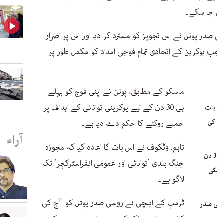
ی جا سکے۔
 روسی صدر پوتن نے اس تجویز کو مسترد کر دیا اور اس پر اصرار
جب یوکرین کے اتحادی تمام فوجی امداد کو مکمل طور پر
ماسکو کے مطابق، پوتن نے اپنی فوج کو پہلے
ہی 30 دن کے لیے یوکرینی توانائی کے اہداف پر
 بات
 کی
حملے روکنے کا حکم دے دیا ہے۔
آراء
تاہم، وٹکوف نے اس بات کا اعادہ کیا کہ مجوزہ
جدہ مذاکرات: یوکرین کی 30 دن
جنگ بندی ’توانائی اور عمومی انفراسٹرکچر‘ تک
کی
لاگو ہے۔
ٹرمپ کے ایلچی نے روسی صدر پوتن کو ’آج کی
ی صدر