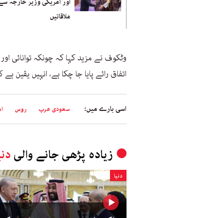
اور امریکی وزیر خارجہ سے
ملاقاتیں
وٹکوف نے مزید کہا کہ چونکہ توانائی اور
اتفاق رائے پایا جا چکا ہے، انہیں یقین ہے
اسی بارے میں:
سعودی عرب
روس
ام
زیادہ پڑھی جانے والی
دنی
دنیا