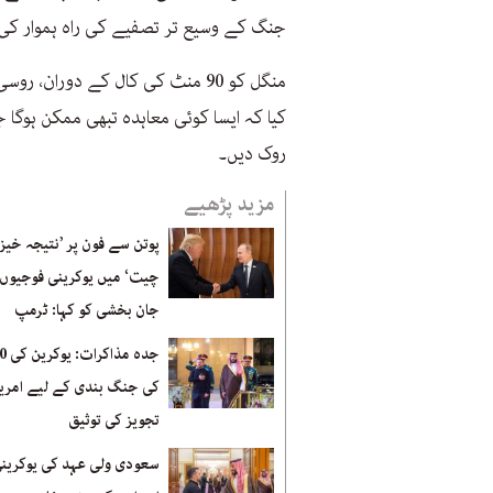
جنگ کے وسیع تر تصفیے کی راہ ہموار ک
منگل کو 90 منٹ کی کال کے دوران،
کیا کہ ایسا کوئی معاہدہ تبھی ممکن ہوگا 
روک دیں۔
مزید پڑھیے
پوتن سے فون پر ’نتیجہ خیز
چیت‘ میں یوکرینی فوجیوں
جان بخشی کو کہا: ٹرمپ
کی جنگ بندی کے لیے امری
تجویز کی توثیق
سعودی ولی عہد کی یوکرین