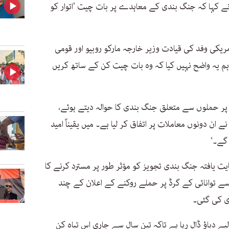
نے کہا کہ جنگ بندی کے معاہدے پر بات چیت ’اتوار کو
یکی وفد کی قیادت وزیر خارجہ مارکو روبیو اور قومی
ہم یہ واضح نہیں کیا کہ وہ بات چیت کن کے ساتھ کریں
ے پر حملوں سے متعلق جنگ بندی کا حوالہ دیتے ہوئے،
ان دونوں معاملات پر اتفاق کر لیا ہے۔ میں یقیناً امید
 گے۔‘
ت یافتہ جنگ بندی تجویز کو مؤثر طور پر مسترد کرنے کا
ب سے توانائی کے گرڈ پر حملے روکنے کے اعلان کے چند
ری کی گئی۔
کے لیے دباؤ ڈال رہا ہے تاکہ تین سال سے جاری اس تباہ کن