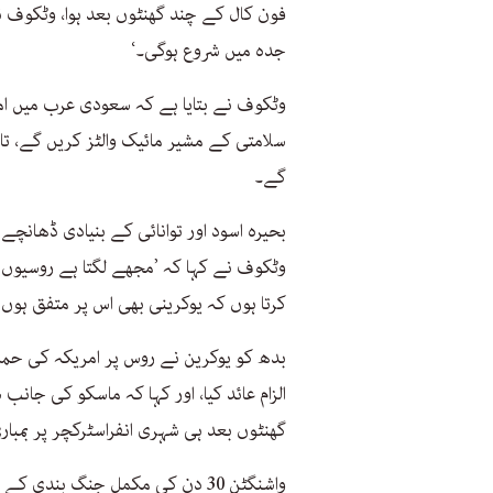
فون کال کے چند گھنٹوں بعد ہوا، وٹکوف 
جدہ میں شروع ہوگی۔‘
وٹکوف نے بتایا ہے کہ سعودی عرب میں امر
سلامتی کے مشیر مائیک والٹز کریں گے، تا
گے۔
بحیرہ اسود اور توانائی کے بنیادی ڈھانچ
وٹکوف نے کہا کہ ’مجھے لگتا ہے روسیوں نے 
کرتا ہوں کہ یوکرینی بھی اس پر متفق ہوں
بدھ کو یوکرین نے روس پر امریکہ کی حمای
الزام عائد کیا، اور کہا کہ ماسکو کی جان
گھنٹوں بعد ہی شہری انفراسٹرکچر پر بمبا
واشنگٹن 30 دن کی مکمل جنگ بندی 