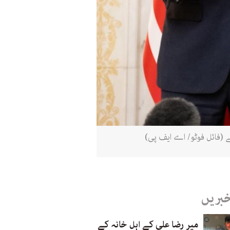
 (فائل فوٹو/ اے ایف پی)
خبریں
میر رضا علی کے اہل خانہ کے