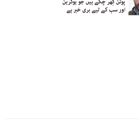
پوتن گِھر چکے ہیں جو یوکرین
اور سب کے لیے بری خبر ہے