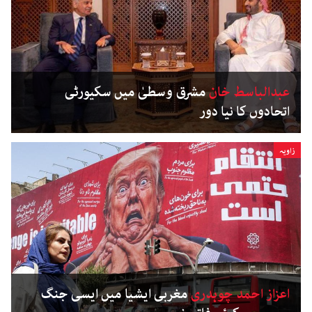
عبدالباسط خان
مشرق وسطیٰ میں سکیورٹی
اتحادوں کا نیا دور
زاویہ
اعزاز احمد چوہدری
مغربی ایشیا میں ایسی جنگ