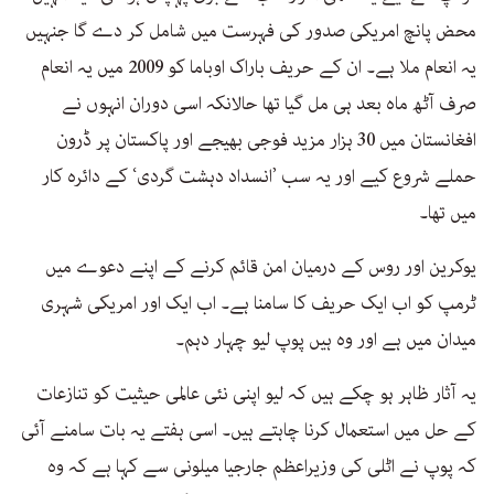
محض پانچ امریکی صدور کی فہرست میں شامل کر دے گا جنہیں
یہ انعام ملا ہے۔ ان کے حریف باراک اوباما کو 2009 میں یہ انعام
صرف آٹھ ماہ بعد ہی مل گیا تھا حالانکہ اسی دوران انہوں نے
افغانستان میں 30 ہزار مزید فوجی بھیجے اور پاکستان پر ڈرون
حملے شروع کیے اور یہ سب ’انسداد دہشت گردی‘ کے دائرہ کار
میں تھا۔
یوکرین اور روس کے درمیان امن قائم کرنے کے اپنے دعوے میں
ٹرمپ کو اب ایک حریف کا سامنا ہے۔ اب ایک اور امریکی شہری
میدان میں ہے اور وہ ہیں پوپ لیو چہار دہم۔
یہ آثار ظاہر ہو چکے ہیں کہ لیو اپنی نئی عالمی حیثیت کو تنازعات
کے حل میں استعمال کرنا چاہتے ہیں۔ اسی ہفتے یہ بات سامنے آئی
کہ پوپ نے اٹلی کی وزیراعظم جارجیا میلونی سے کہا ہے کہ وہ