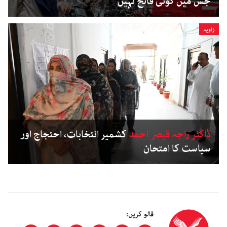
جس میں کوئی فاتح نہیں
زاویہ
ڈاکٹر راجہ قیصر احمد
کشمیر انتخابات، احتجاج اور
سیاست کا امتحان
فالو کریں: