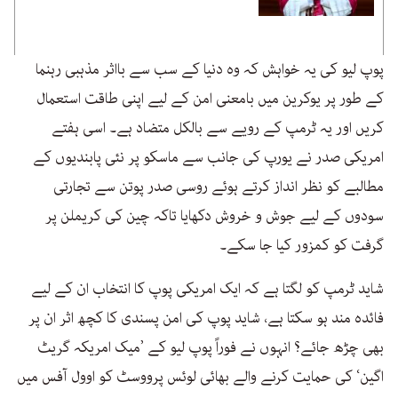
پوپ لیو کی یہ خواہش کہ وہ دنیا کے سب سے بااثر مذہبی رہنما
کے طور پر یوکرین میں بامعنی امن کے لیے اپنی طاقت استعمال
کریں اور یہ ٹرمپ کے رویے سے بالکل متضاد ہے۔ اسی ہفتے
امریکی صدر نے یورپ کی جانب سے ماسکو پر نئی پابندیوں کے
مطالبے کو نظر انداز کرتے ہوئے روسی صدر پوتن سے تجارتی
سودوں کے لیے جوش و خروش دکھایا تاکہ چین کی کریملن پر
گرفت کو کمزور کیا جا سکے۔
شاید ٹرمپ کو لگتا ہے کہ ایک امریکی پوپ کا انتخاب ان کے لیے
فائدہ مند ہو سکتا ہے، شاید پوپ کی امن پسندی کا کچھ اثر ان پر
بھی چڑھ جائے؟ انہوں نے فوراً پوپ لیو کے ’میک امریکہ گریٹ
اگین‘ کی حمایت کرنے والے بھائی لوئس پرووسٹ کو اوول آفس میں