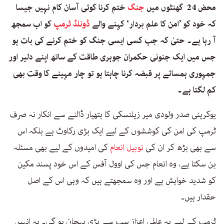
محض 24 گھنٹوں میں
جنگ
ختم کرنا کوئی آسان کام نہیں جیسا
کہ خود کو ’امن کا علم بردار‘ کہنے والے
ڈونلڈ ٹرمپ
کو اب سمجھ
آ رہا ہے۔ حتیٰ کہ جب کسی ایسی جنگ کو ختم کرنے کی بات ہو
جس میں ایک جنونی حکمران جوہری طاقت کے ساتھ اپنے دلیر اور
جمہوری ہمسائے پر قبضہ کرنا چاہتا ہو تو چار مہینے کا وقت بھی
کم لگتا ہے۔
یوکرینی صدر ولودی میر زیلنسکی کا ہتھیار ڈالنے سے انکار نہ صرف
ٹرمپ کی امن کی کوششوں کے لیے ایک بڑی رکاوٹ ہے بلکہ اس
سے بھی بڑھ کر ان کی
نوبیل انعام
کی امیدوں کے لیے بھی مسئلہ
بن سکتا ہے، وہ انعام جس کی اوول آفس کے اس خود پسند مکین
کو شدید خواہش ہے اور وہ سمجھتے ہیں کہ وہی اس کے اصل
حقدار ہیں۔
ٹرمپ کے لیے یہ عالمی اعزاز سب سے بڑی پہچان ہو گی۔ یہ انہیں