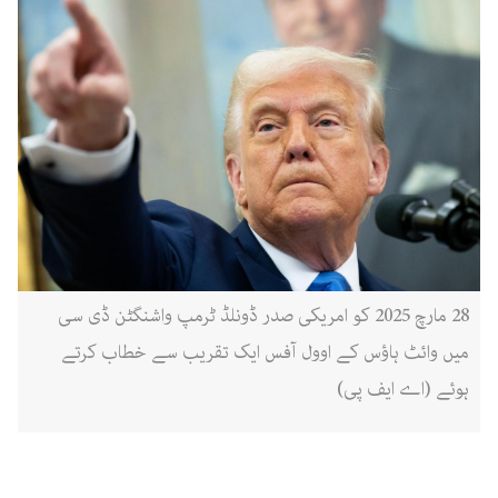
28 مارچ 2025 کو امریکی صدر ڈونلڈ ٹرمپ واشنگٹن ڈی سی
میں وائٹ ہاؤس کے اوول آفس ایک تقریب سے خطاب کرتے
ہوئے (اے ایف پی)