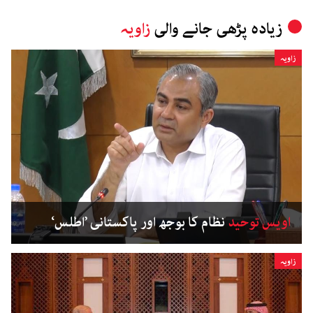
زیادہ پڑھی جانے والی
زاویہ
زاویہ
اویس توحید
نظام کا بوجھ اور پاکستانی ’اطلس‘
زاویہ