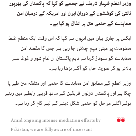
وزیر اعظم شہباز شریف نے جمعے کو کہا کہ پاکستان کی بھرپور
ثالثی کی کوششوں کے دوران ایران اور امریکہ کے درمیان امن
معاہدے کے حتمی متن پر اتفاق ہو گیا ہے۔
ایکس پر جاری بیان میں انہوں نے کہا کہ اس وقت ایک منظم غلط
معلومات پر مبنی مہم چلائی جا رہی ہے جس کا مقصد امن
معاہدے کو سبوتاژ کرنا ہے تاہم پاکستان ان تمام شور و غوغا سے
بالاتر ہو کر صورت حال کو آگے بڑھا رہا ہے۔
وزیر اعظم کے مطابق امن معاہدے کا حتمی اور متفقہ متن طے پا
چکا ہے اور پاکستان دونوں فریقین کے ساتھ قریبی رابطے میں رہتے
ہوئے اگلے مراحل کو حتمی شکل دینے کے لیے کام کر رہا ہے۔
Amid ongoing intense mediation efforts by
Pakistan, we are fully aware of incessant