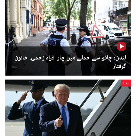
لندن: چاقو سے حملے میں چار افراد زخمی، خاتون
گرفتار
دنیا