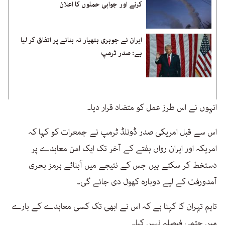
کرنے اور جوابی حملوں کا اعلان
ایران نے جوہری ہتھیار نہ بنانے پر اتفاق کر لیا
ہے: صدر ٹرمپ
انہوں نے اس طرز عمل کو متضاد قرار دیا۔
اس سے قبل امریکی صدر ڈونلڈ ٹرمپ نے جمعرات کو کہا کہ
امریکہ اور ایران رواں ہفتے کے آخر تک ایک امن معاہدے پر
دستخط کر سکتے ہیں جس کے نتیجے میں آبنائے ہرمز بحری
آمدورفت کے لیے دوبارہ کھول دی جائے گی۔
تاہم تہران کا کہنا ہے کہ اس نے ابھی تک کسی معاہدے کے بارے
میں حتمی فیصلہ نہیں کیا۔