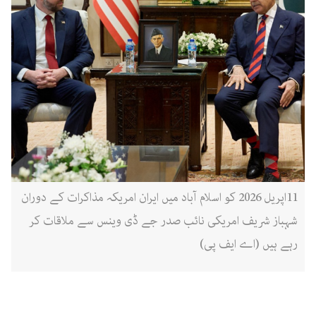
11اپریل 2026 کو اسلام آباد میں ایران امریکہ مذاکرات کے دوران
شہباز شریف امریکی نائب صدر جے ڈی وینس سے ملاقات کر
رہے ہیں (اے ایف پی)