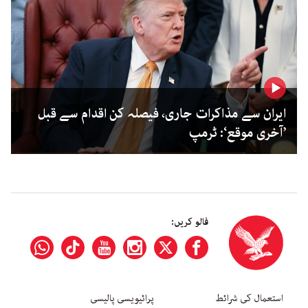
ایران سے مذاکرات جاری، فیصلہ کن اقدام سے قبل
’آخری موقع‘: ٹرمپ
فالو کریں:
استعمال کی شرائط
پرائیویسی پالیسی