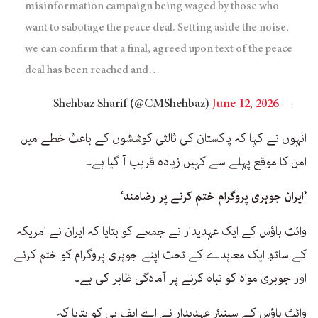
misinformation campaign being waged by those who
want to sabotage the peace deal. Setting aside the noise,
we can confirm that a final, agreed upon text of the peace
deal has been reached and…
June 12, 2026
— Shehbaz Sharif (@CMShehbaz)
انہوں نے کہا کہ پاکستان کی ثالثی کوششوں کے باعث خطے میں
امن کا موقع پہلے سے کہیں زیادہ قریب آ گیا ہے۔
’ایران جوہری پروگرام ختم کرنے پر رضامند‘
وائٹ ہاؤس کے ایک عہدیدار نے جمعے کو بتایا کہ ایران نے امریکہ
کے ساتھ ایک معاہدے کے تحت اپنے جوہری پروگرام کو ختم کرنے
اور جوہری مواد کو تباہ کرنے پر آمادگی ظاہر کی ہے۔
وائٹ ہاؤس کے سینیئر عہدیدار نے اے ایف پی کو بتایا کہ