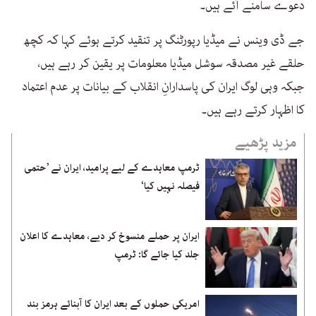
دعوے سامنے آئے ہیں۔
جے ڈی وینس نے میڈیا رپورٹنگ پر تنقید کرتے ہوئے کہا کہ کچھ
حلقے غیر مصدقہ سوشل میڈیا معلومات پر یقین کر رہے ہیں،
جبکہ وہی لوگ ایران کی پاسدارانِ انقلاب کے بیانات پر عدم اعتماد
کا اظہار کرتے رہے ہیں۔
مزید پڑھیے
ٹرمپ معاہدے کے لیے پرامید، ایران نے ’حتمی
فیصلہ نہیں کیا‘
ایران پر حملے منسوخ کر دیے، معاہدے کا اعلان
جلد کیا جائے گا: ٹرمپ
امریکی حملوں کے بعد ایران کا آبنائے ہرمز بند