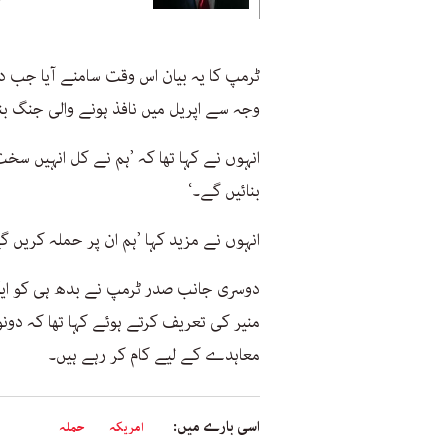
ٹرمپ کا یہ بیان اس وقت سامنے آیا جب دو
وجہ سے اپریل میں نافذ ہونے والی جنگ ب
انہوں نے کہا تھا کہ ’ہم نے کل انہیں سخت 
بنائیں گے۔‘
انہوں نے مزید کہا ’ہم ان پر حملہ کریں
دوسری جانب صدر ٹرمپ نے بدھ ہی کو ایک 
منیر کی تعریف کرتے ہوئے کہا تھا کہ دونو
معاہدے کے لیے کام کر رہے ہیں۔
اسی بارے میں:
امریکہ
حملہ