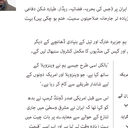
ایران پر (جس کی بحریہ، فضائیہ، ریڈار، طیارہ شکن دفاعی
 زیادہ تر جارحانہ صلاحیتوں سمیت، ختم ہو چکی ہیں) بہت
ہم جزیرہ خارگ اور تیل کے بنیادی ڈھانچے کے دیگر
ل اور گیس کی منڈیوں کا مکمل کنٹرول سنبھال لیں گے۔
’بالکل اسی طرح جیسے ہم نے وینزویلا کے
ساتھ کیا ہے، جو وینزویلا اور امریکہ دونوں کے
مریکہ
لیے شاندار طریقے سے کام کر رہا ہے۔‘
ان کے
اس سے قبل امریکی صدر ڈونلڈ ٹرمپ نے بدھ
پ
کو کہا تھا کہ ایران نے مشرقِ وسطیٰ میں جاری
تنازع کے حوالے سے معاہدے پر بات چیت میں
ایا،
پ
بہت زیادہ وقت لے لیا ہے اور اب اسے ’قیمت