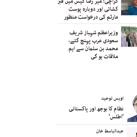
کراچی: میر رضا کیس میں قبر
کشائی اور دوبارہ پوسٹ
مارٹم کی درخواست منظور
وزیراعظم شہباز شریف
سعودی عرب پہنچ گئے،
محمد بن سلمان سے اہم
ملاقات ہو گی
اویس توحید
نظام کا بوجھ اور پاکستانی
’اطلس‘
عبدالباسط خان