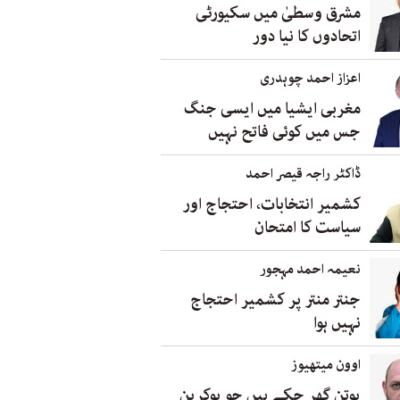
مشرق وسطیٰ میں سکیورٹی
اتحادوں کا نیا دور
اعزاز احمد چوہدری
مغربی ایشیا میں ایسی جنگ
جس میں کوئی فاتح نہیں
ڈاکٹر راجہ قیصر احمد
کشمیر انتخابات، احتجاج اور
سیاست کا امتحان
نعیمہ احمد مہجور
جنتر منتر پر کشمیر احتجاج
نہیں ہوا
اوون میتھیوز
پوتن گِھر چکے ہیں جو یوکرین