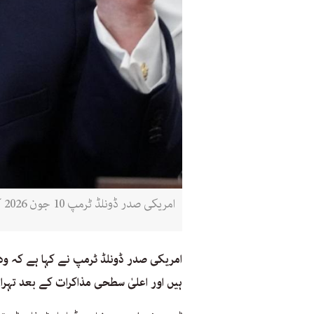
امریکی صدر ڈونلڈ ٹرمپ 10 جون 2026 کو وائٹ ہاؤس میں ایک تقریب کے دوران صحافیوں سے بات کر رہے تھے (اے ایف پی)
امریکی صدر ڈونلڈ ٹرمپ نے کہا ہے کہ وہ
ہیں اور اعلیٰ سطحی مذاکرات کے بعد تہر