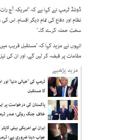
ڈونلڈ ٹرمپ نے کہا ہے کہ ’امریکہ آج رات 
نظام اور دفاع کی تمام دیگر اقسام، اس کی
سخت حملہ کرے گا۔‘
انہوں نے مزید کہا کہ ’مستقبل قریب میں 
مقامات پر قبضہ کر لیں گے، اور ان کی تی
مزید پڑھیے
ٹرمپ کی ’خیالی دنیا‘ اور ا
کا مستقبل
پاکستان کی درخواست پر ایر
خلاف جنگ روکی: صدر ٹرم
ایران نے امریکی ہیلی کاپٹر گر
جواب دینا ضروری ہے: ٹرم