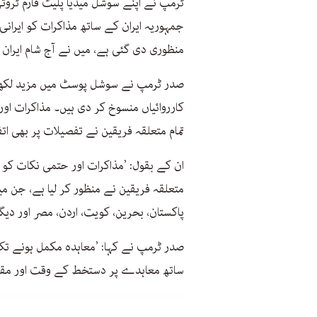
ٹرمپ نے اپنے سوشل میڈیا پلیٹ فارم ٹروت
جمہوریہ ایران کے ساتھ مذاکرات کو ایرانی
منظوری دی گئی ہے، میں نے آج شام ایران
صدر ٹرمپ نے سوشل پوسٹ میں مزید لکھا: 
کارروائیاں منسوخ کر دی ہیں۔ مذاکرات او
تمام متعلقہ فریقین نے تفصیلات پر بھی اتف
ان کے بقول: ’مذاکرات اور حتمی نکات کو 
متعلقہ فریقین نے منظور کر لیا ہے، جن می
پاکستان، بحرین، کویت، اردن، مصر اور دیگ
صدر ٹرمپ نے کہا: ’معاہدہ مکمل ہونے تک 
ساتھ معاہدے پر دستخط کے وقت اور مقام ک