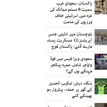
پاکستان، سعودی عرب
سمیت 8 مسلم ممالک کی
غزہ میں اسرائیلی خلاف
ورزیوں کی مذمت
بلوچستان میں انٹیلی جنس
آپریشنز،12 عسکریت پسند
مارے گئے: پاکستان فوج
سعودی ویزا فیس میں فوڈ
واؤچر شامل، عمرہ پیکجز
مہنگے ہوں گے؟
بنگلہ دیش: شکیب الحسن
کے گھر پر حملہ، پیٹرول بم
پھینکے گئے