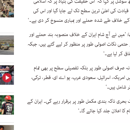
ھ سوشل پر کہا کہ ’اس حقیقت کی بنیاد پر کہ اسلامی
 قیادت کی اعلیٰ ترین سطح تک لے جایا گیا اور اس کی
 کے خلاف طے شدہ حملے اور بمباری منسوخ کر دی ہے۔‘
’میں نے آج شام ایران کے خلاف منصوبہ بند حملے اور
ر حتمی نکات اصولی طور پر منظور کر لیے گئے ہیں، جبکہ
اق کر لیا ہے۔‘
نہ صرف اصولی طور پر بلکہ تفصیلی سطح پر بھی تمام
ں امریکہ، اسرائیل، سعودی عرب، یو اے ای، قطر، ترکی،
ر شامل ہیں۔‘
بحری ناکہ بندی مکمل طور پر برقرار رہے گی۔ ایران کے
ا اعلان جلد کیا جائے گا۔‘