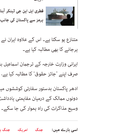
قطری ایل این جی ٹینکر آبنا
ہرمز سے پاکستان کی جانب 
متنازع ہو سکتا ہے۔ اس کے علاوہ ایران نے
ہرجانے کا بھی مطالبہ کیا ہے۔
ایرانی وزارت خارجہ کے ترجمان اسماعیل ب
صرف اپنے ’جائز حقوق‘ کا مطالبہ کیا ہے،
ادھر پاکستان بدستور سفارتی کوششوں میں
دونوں ممالک کے درمیان مفاہمتی یادداشت
وسیع مذاکرات کی راہ ہموار کی جا سکے۔
اسی بارے میں:
جنگ
امریکہ
جنگ ب