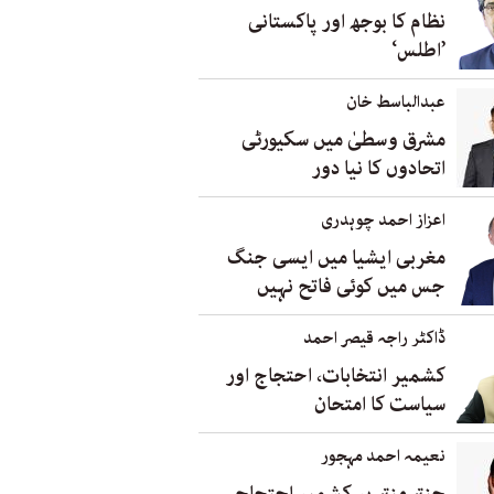
نظام کا بوجھ اور پاکستانی
’اطلس‘
عبدالباسط خان
مشرق وسطیٰ میں سکیورٹی
اتحادوں کا نیا دور
اعزاز احمد چوہدری
مغربی ایشیا میں ایسی جنگ
جس میں کوئی فاتح نہیں
ڈاکٹر راجہ قیصر احمد
کشمیر انتخابات، احتجاج اور
سیاست کا امتحان
نعیمہ احمد مہجور
جنتر منتر پر کشمیر احتجاج