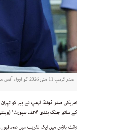
صدر ٹرمپ 11 مئی 2026 کو اوول آفس میں ایک تقریب سے خطاب کر رہے (اے ایف پی)
امریکی صدر ڈونلڈ ٹرمپ نے پیر کو تہران ک
کے ساتھ جنگ بندی ’لائف سپورٹ‘ (وینٹی 
وائٹ ہاؤس میں ایک تقریب میں صحافیوں 