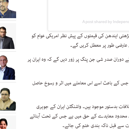
A post shared by Indepen
ڑھتی ایندھن کی قیمتوں کے پیش نظر امریکی عوام کو
س عارضی طور پر معطل کریں گے۔
دوران صدر شی جن پنگ پر زور دیں گے کہ وہ ایران پر
، جس کے باعث اسے اس معاملے میں اثر و رسوخ حاصل
ختلافات بدستور موجود ہیں۔ واشنگٹن ایران کے جوہری
ران محدود معاہدے کے حق میں ہے جس کے تحت آبنائے
رات سے قبل ناکہ بندی ختم کی جائے۔