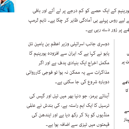
یورینیم کے ایک حصے کو کم درجے پر لے آئے اور باقی
ے روس پہلے ہی آمادگی ظاہر کر چکا ہے۔ تاہم ٹرمپ
تمے پر زور دے رہی ہے۔
دوسری جانب اسرائیلی وزیر اعظم بن یامین نتن
یاہو نے کہا ہے کہ ایران سے افزودہ یورینیم کا
ی
ت پر
مکمل اخراج ایک بنیادی ہدف ہے اور اگر
مذاکرات سے یہ ممکن نہ ہوا تو فوجی کارروائی
دوبارہ شروع کی جا سکتی ہے۔
تمے
کا
آبنائے ہرمز، جو دنیا بھر میں تیل اور گیس کی
ترسیل کا ایک اہم راستہ ہے، کی بندش نے عالمی
سے
منڈیوں کو ہلا کر رکھ دیا ہے اور ایندھن کی
باز
قیمتوں میں تیزی سے اضافہ ہوا ہے۔