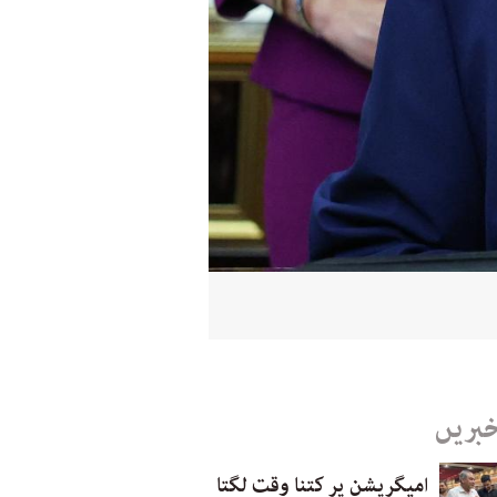
خبریں
امیگریشن پر کتنا وقت لگتا