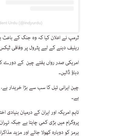
dent Urdu (@indyurdu)
ٹرمپ نے اعلان کیا کہ وہ جنگ کے باعث ب
ریلیف دینے کے لیے پٹرول پر وفاقی ٹیک
امریکی صدر رواں ہفتے چین کے دورے کے 
دباؤ ڈالیں۔
چین ایرانی تیل کا سب سے بڑا خریدار ہے
ہے۔
تاہم امریکہ اور ایران کے درمیان بنیادی ا
پروگرام میں بڑی کمی چاہتا ہے جبکہ تہ
ہرمز کو دوبارہ کھولا جائے اور مزید مذاک