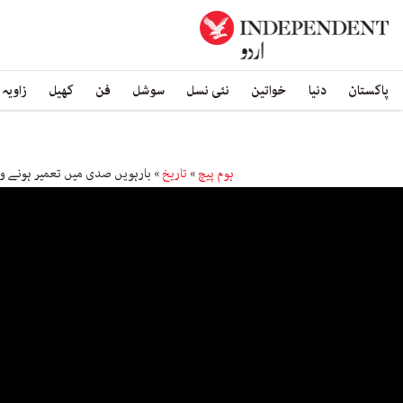
پاکستان
دنیا
خواتین
نئی نسل
سوشل
فن
کھیل
زاویہ
ہوم پیچ
»
تاریخ
»
بارہویں صدی میں تعمیر ہونے وال