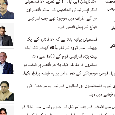
آرگنائزیشن (پی ایل او) کے تقریباً 27 فلسطینی
 مجمسہ
رائیل
فائٹر اپنے لبنانی اتحادیوں کے ساتھ قَلعے اور
اس کے اطراف میں موجود تھے جب اسرائیلی
افواج نے پیش قدمی کی۔
یلی
فلسطینی بیانیہ بتاتا ہے کہ 27 فائٹرز کے ایک
لکی
چھوٹے سے گروہ نے تقریباً 60 گھنٹے تک ایک
بہت بڑی اسرائیلی فوج کے 1200 سے زائد
اہلکاروں کا مقابلہ کیا۔ بالآخر قَلعے پر قبضہ ہو
 طویل فوجی موجودگی کے دوران اس پر یہ قبضہ برقرار رکھا۔
ی تھی۔ فلسطینیوں اور لبنانیوں کے لیے یہ مزاحمت کی
ی قبضے میں رہا۔
روائیوں میں اضافے کے بعد اسرائیل نے جنوبی لبنان سے انخلا کر