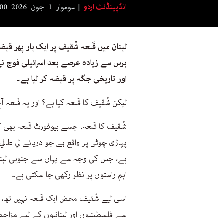
انڈپینڈنٹ اردو
سوموار 1 جون 2026 7:00
برس سے زیادہ عرصے بعد اسرائیلی فوج نے 
اور تاریخی جگہ پر قبضہ کر لیا ہے۔
لیکن شُقیف کا قَلعہ کیا ہے؟ اور یہ قَلعہ 
شُقیف کا قَلعہ، جسے بیوفورٹ قَلعہ بھی کہا
ہے، جس کی وجہ سے یہاں سے جنوبی لبنان
اہم راستوں پر نظر رکھی جا سکتی ہے۔
اسی لیے شُقیف محض ایک قَلعہ نہیں تھا، 
سے فلسطینیوں اور لبنانیوں کے لیے مزاح