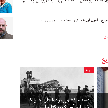
ف ایک قدیم قَلعے کا معاملہ نہیں۔ یہ تاریخ کے ایک باب
تاریخ، یادوں اور علامتی اہمیت سے بھرپور ہے۔
یت
یخ
تاریخ
مسئلہ کشمیر، وہ غلطی جس کا
خمیازہ آج تک بھگتا جا رہا ہے