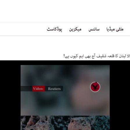
ملٹی میڈیا
سائنس
میگزین
پوڈکاسٹ
ا لبنان کا قلعہ شقیف آج بھی اہم کیوں ہے؟