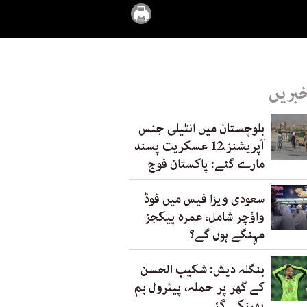
خبریں
بلوچستان میں انٹیلی جنس
آپریشنز،12 عسکریت پسند
مارے گئے: پاکستان فوج
سعودی ویزا فیس میں فوڈ
واؤچر شامل، عمرہ پیکجز
مہنگے ہوں گے؟
بنگلہ دیش: شکیب الحسن
کے گھر پر حملہ، پیٹرول بم
پھینکے گئے