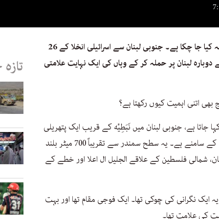
لبنان میں قَلعہ شُقیف پر ایک بار پھر قبضہ کیا جا چکا ہے۔ جنوبی لبنان سے اسرائیلی انخلا کے 26
دوبارہ لبنان پر حملہ کر کے وہاں کی ایک نہایت علامتی
تازہ 
آج بھی اتنی اہمیت کیوں رکھتا ہے؟
 جاتا ہے، جنوبی لبنان میں نَبَطِيِّه کے قریب ایک پتھریلی
پہاڑی چوٹی پر واقع ہے جو دریائے لي طاني کے سامنے ہے۔ یہ سطح سمندر سے تقریباً 700 میٹر بلند
، شمالی فلسطین کے علاقے الجلیل ال اعلا اور خطے کے
یہ ایک نگرانی کی چوکی تھا۔ ایک فوجی مقام تھا اور بہت
مت کی علامت تھا۔