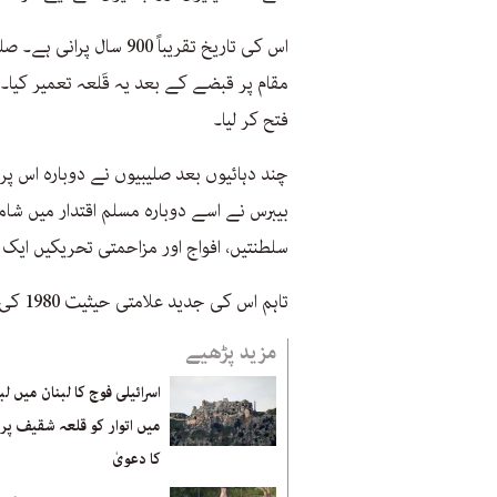
فتح کر لیا۔
بیبرس نے اسے دوبارہ مسلم اقتدار میں شام
سلطنتیں، افواج اور مزاحمتی تحریکیں ای
تاہم اس کی جدید علامتی حیثیت 1980 کی دہائی سے جڑی ہوئی ہے۔
مزید پڑھیے
اسرائیلی فوج کا لبنان میں لب
میں اتوار کو قلعہ شقيف پر
کا دعویٰ