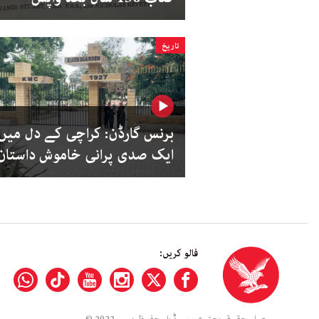
تاریخ
برنس گارڈن: کراچی کے دل میں
ایک صدی پرانی خاموش داستان
فالو کریں:
جملہ حقوق بحق عرب میڈیا محفوظ ہیں۔ 2022 ©