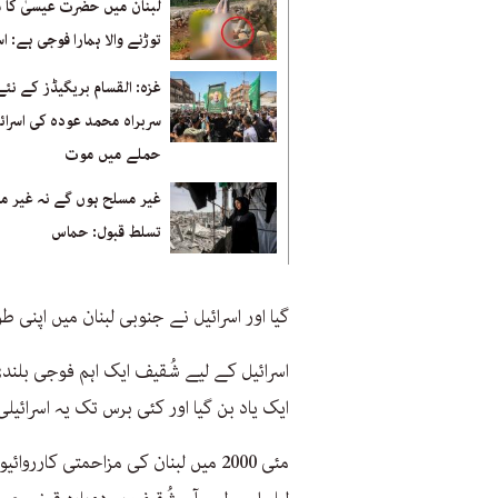
لبنان میں حضرت عیسیٰ کا
توڑنے والا ہمارا فوجی ہے: اس
غزہ: القسام بریگیڈز کے نئے
سربراہ محمد عودہ کی اسرائ
حملے میں موت
غیر مسلح ہوں گے نہ غیر م
تسلط قبول: حماس
گیا اور اسرائیل نے جنوبی لبنان میں اپنی
اسرائیل کے لیے شُقیف ایک اہم فوجی بلند
ایک یاد بن گیا اور کئی برس تک یہ اسرائیل
مئی 2000 میں لبنان کی مزاحمتی کار