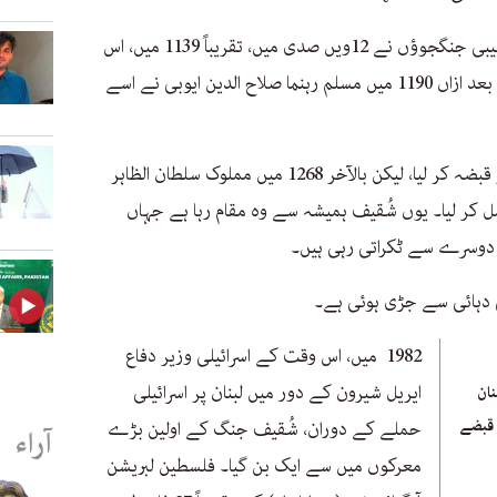
اس کی تاریخ تقریباً 900 سال پرانی ہے۔ صلیبی جنگجوؤں نے 12ویں صدی میں، تقریباً 1139 میں، اس
مقام پر قبضے کے بعد یہ قَلعہ تعمیر کیا۔ بعد ازاں 1190 میں مسلم رہنما صلاح الدین ایوبی نے اسے
چند دہائیوں بعد صلیبیوں نے دوبارہ اس پر قبضہ کر لیا، لیکن بالآخر 1268 میں مملوک سلطان الظاہر
ل کر لیا۔ یوں شُقیف ہمیشہ سے وہ مقام رہا ہے جہاں
ک دوسرے سے ٹکراتی رہی ہیں۔
1982 میں، اس وقت کے اسرائیلی وزیر دفاع
ایریل شیرون کے دور میں لبنان پر اسرائیلی
نان
 قبضے
حملے کے دوران، شُقیف جنگ کے اولین بڑے
آراء
معرکوں میں سے ایک بن گیا۔ فلسطین لبریشن