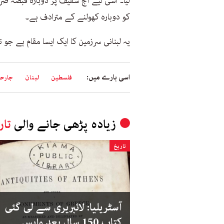
لیا۔ اسی لیے آج شُقیف پر دوبارہ قبضہ صر
کو دوبارہ کھولنے کے مترادف ہے۔
یہ لبنانی سرزمین کا ایک ایسا مقام ہے جو 
اسی بارے میں:
فلسطین
لبنان
جارح
زیادہ پڑھی جانے والی
تار
تاریخ
آسٹریلیا: لائبریری سے لی گئی
کتاب 150 سال بعد واپس