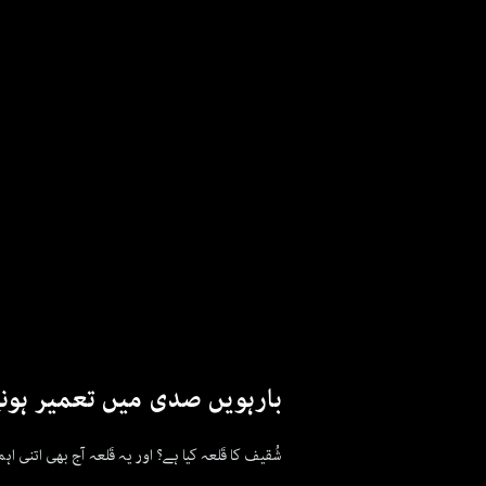
بارہویں صدی میں تعمیر ہونے 
شُقیف کا قَلعہ کیا ہے؟ اور یہ قَلعہ آج بھی اتنی اہ