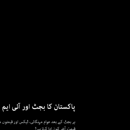
پاکستان کا بجٹ اور آئی ایم
ہر بجٹ کے بعد عوام مہنگائی، ٹیکس اور قیمتوں م
قیمت آخر کون ادا کرتا ہے؟