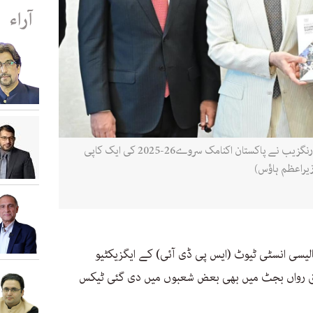
آراء
11 جون 2026 کو وفاقی وزیرِ خزانہ محمد اورنگزیب نے پاکستان اکنامک سروے26-2025 کی ایک کاپی
یراعظم ہاؤس)
لیسی انسٹی ٹیوٹ (ایس پی ڈی آئی) کے ایگزیکٹیو
ابق رواں بجٹ میں بھی بعض شعبوں میں دی گئی ٹیکس