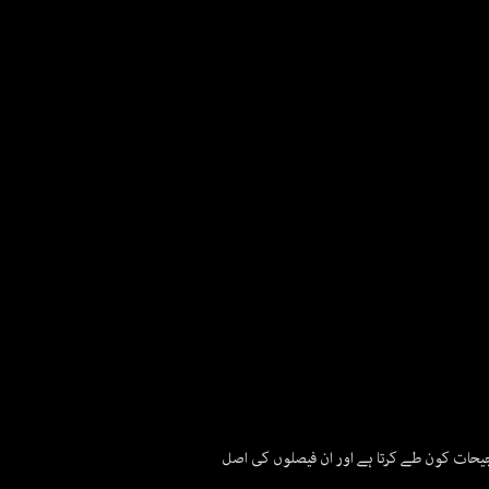
0
seconds
of
2
minutes,
22
جیحات کون طے کرتا ہے اور ان فیصلوں کی اصل
seconds
Volume
90%