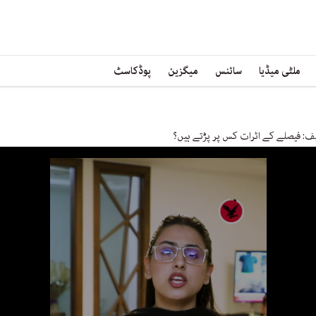
ملٹی میڈیا
سائنس
میگزین
پوڈکاسٹ
ایف: فیصلے کے اثرات کس پر پڑتے ہیں؟