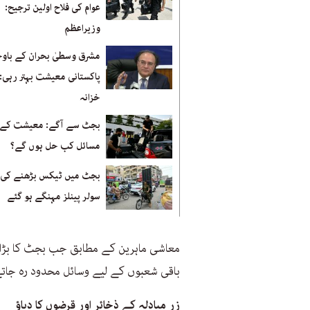
عوام کی فلاح اولین ترجیح:
وزیراعظم
مشرق وسطیٰ بحران کے باوج
پاکستانی معیشت بہتر رہی: 
خزانہ
بجٹ سے آگے: معیشت کے ب
مسائل کب حل ہوں گے؟
بجٹ میں ٹیکس بڑھنے کی خ
سولر پینلز مہنگے ہو گئے
معاشی ماہرین کے مطابق جب بجٹ کا بڑا 
باقی شعبوں کے لیے وسائل محدود رہ جاتے
زر مبادلہ کے ذخائر اور قرضوں کا دباؤ