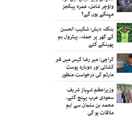
واؤچر شامل، عمرہ پیکجز
مہنگے ہوں گے؟
بنگلہ دیش: شکیب الحسن
کے گھر پر حملہ، پیٹرول بم
پھینکے گئے
کراچی: میر رضا کیس میں قبر
کشائی اور دوبارہ پوسٹ
مارٹم کی درخواست منظور
وزیراعظم شہباز شریف
سعودی عرب پہنچ گئے،
محمد بن سلمان سے اہم
ملاقات ہو گی