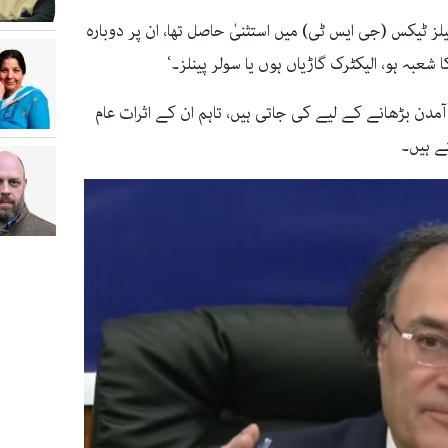
 ٹیکس (جی ایس ٹی) میں استثنیٰ حاصل تھا، ان پر دوبارہ
 شعبہ ہو، الیکٹرک گاڑیاں ہوں یا سولر پینلز۔‘
مدن بڑھانے کے لیے کی جاتی ہیں، تاہم ان کے اثرات عام
ے ہیں۔