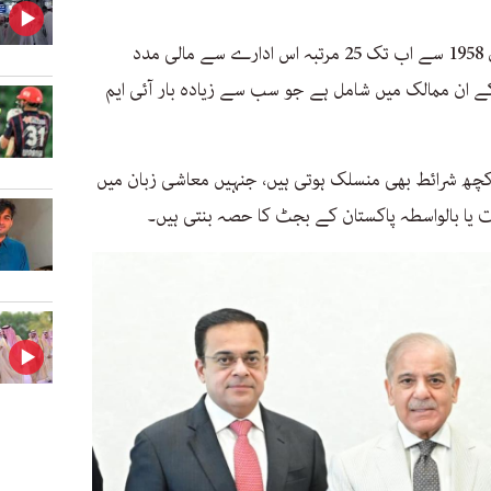
آئی ایم ایف کے ریکارڈ کے مطابق پاکستان 1958 سے اب تک 25 مرتبہ اس ادارے سے مالی مدد
 ان ممالک میں شامل ہے جو سب سے زیادہ بار آئی ایم
کچھ شرائط بھی منسلک ہوتی ہیں، جنہیں معاشی زبان میں
است یا بالواسطہ پاکستان کے بجٹ کا حصہ بنتی ہیں۔