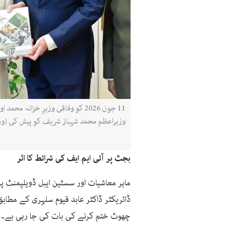
وزیراعظم محمد شہباز شریف کو پیش کی (وز
بجٹ پر آئی ایم ایف کی شرائط کا اثر
ماہر معاشیات اور سسٹین ایبل ڈویلپمنٹ پا
ڈائریکٹر ڈاکٹر عابد قیوم سلہری کے مط
چھوٹ ختم کرنے کی بات کی جا رہی ہے۔