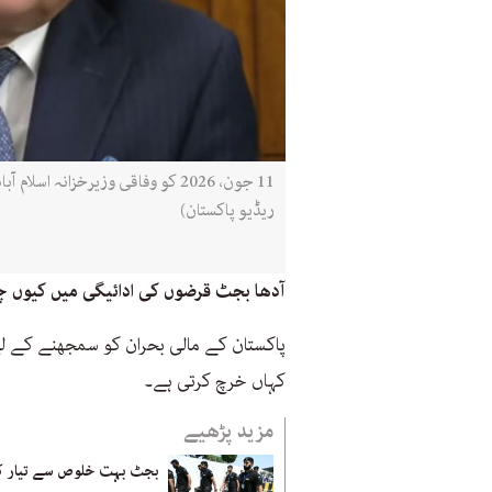
11 جون، 2026 کو وفاقی وزیرخزانہ
ریڈیو پاکستان)
آدھا بجٹ قرضوں کی ادائیگی میں کیوں چل
پاکستان کے مالی بحران کو سمجھنے کے لی
کہاں خرچ کرتی ہے۔
مزید پڑھیے
بجٹ بہت خلوص سے تیار کیا