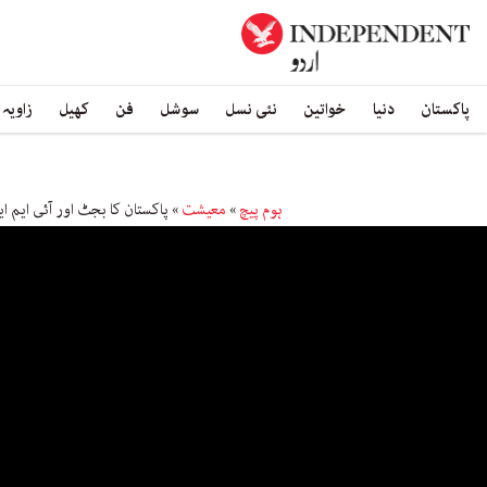
پاکستان
دنیا
خواتین
نئی نسل
سوشل
فن
کھیل
زاویہ
ہوم پیچ
»
معیشت
»
پاکستان کا بجٹ اور آئی ایم 