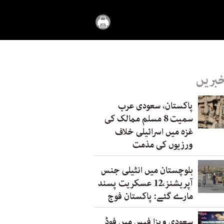
خبریں
پاکستان، سعودی عرب
سمیت 8 مسلم ممالک کی
غزہ میں اسرائیلی خلاف
ورزیوں کی مذمت
بلوچستان میں انٹیلی جنس
آپریشنز،12 عسکریت پسند
مارے گئے: پاکستان فوج
سعودی ویزا فیس میں فوڈ