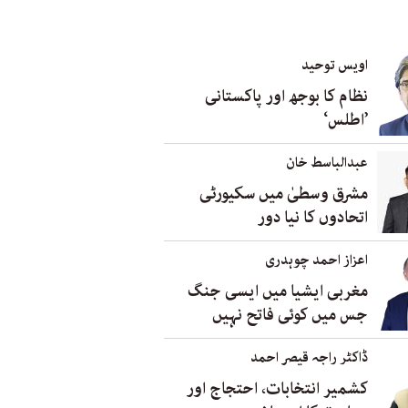
اویس توحید
نظام کا بوجھ اور پاکستانی
’اطلس‘
عبدالباسط خان
مشرق وسطیٰ میں سکیورٹی
اتحادوں کا نیا دور
اعزاز احمد چوہدری
مغربی ایشیا میں ایسی جنگ
جس میں کوئی فاتح نہیں
ڈاکٹر راجہ قیصر احمد
کشمیر انتخابات، احتجاج اور