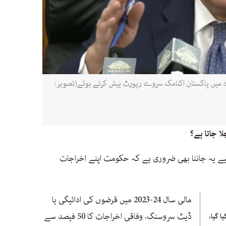
 اسلام آباد میں پاکستان اکنامک سروے رپورٹ پیش کرتے ہوئے(تصویر:
ا جاتا ہے؟
ے یہ جاننا بھی ضروری ہے کہ حکومت اپنے اخراجات
مالی سال 24-2023 میں قرضوں کی ادائیگی یا
ڈیٹ سروسنگ، وفاقی اخراجات کا 50 فیصد سے
 گیا،