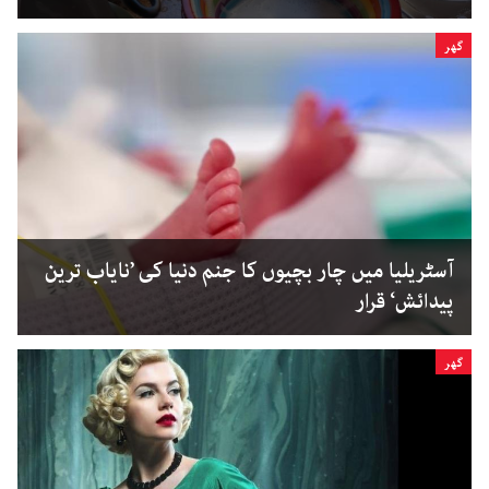
گھر
آسٹریلیا میں چار بچیوں کا جنم دنیا کی ’نایاب ترین
پیدائش‘ قرار
گھر