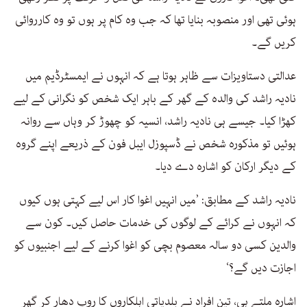
ہوئی تھی اور منصوبہ بنایا تھا کہ جب وہ کام پر ہوں تو وہ کارروائی
کریں گے۔
عدالتی دستاویزات سے ظاہر ہوتا ہے کہ انہوں نے ایمسٹرڈیم میں
نادیہ راشد کی والدہ کے گھر کے باہر ایک شخص کو نگرانی کے لیے
کھڑا کیا۔ جیسے ہی نادیہ راشد، انسیہ کو چھوڑ کر وہاں سے روانہ
ہوئیں تو مذکورہ شخص نے ڈسپوزل ایبل فون کے ذریعے اپنے گروہ
کے دیگر ارکان کو اشارہ دے دیا۔
نادیہ راشد کے مطابق: ’میں انہیں اغوا کار اس لیے کہتی ہوں کیوں
کہ انہوں نے کرائے کے لوگوں کی خدمات حاصل کیں۔ کون سے
والدین کسی دو سالہ معصوم بچی کو اغوا کرنے کے لیے اجنبیوں کو
اجازت دیں گے؟‘
اشارہ ملتے ہی، تین افراد نے بلدیاتی اہلکاروں کا روپ دھار کر گھر