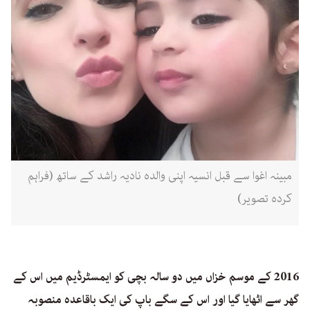
مبینہ اغوا سے قبل انسیہ اپنی والدہ نادیہ راشد کے ساتھ (فراہم
کردہ تصویر)
2016 کے موسم خزاں میں دو سالہ بچی کو ایمسٹرڈیم میں اس کے
گھر سے اٹھایا گیا اور اس کے سگے باپ کی ایک باقاعدہ منصوبہ