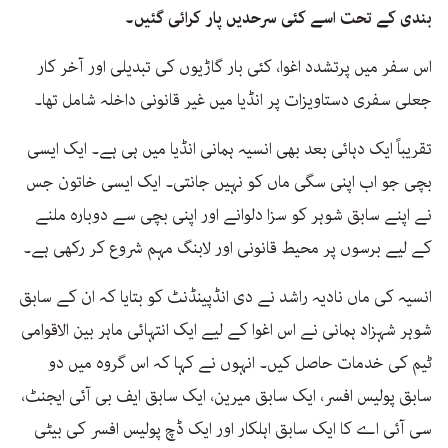
بندی کے تحت اسے کئی سرحدیں پار کرائی گئیں۔
اس سفر میں پرتشدد اغوا، کئی بار گاڑیوں کی تبدیلی اور آخر کار
جعلی سفری دستاویزات پر انڈیا میں غیر قانونی داخلہ شامل تھا۔
تقریباً ایک دہائی بعد بھی انسیہ ہمانی انڈیا میں ہی ہے۔ ایک ایسی
بچی جو اب اپنی سگی ماں کو نہیں جانتی۔ ایک ایسی خاتون جس
نے اپنے سابق شوہر کو سزا دلوانے اور اپنی بچی سے دوبارہ ملنے
کے لیے برسوں پر محیط قانونی اور لابنگ مہم شروع کر رکھی ہے۔
انسیہ کی ماں نادیہ راشد نے دی انڈپینڈنٹ کو بتایا کہ ان کے سابق
شوہر شہزاد ہمانی نے اس اغوا کے لیے ایک انتہائی ماہر بین الاقوامی
ٹیم کی خدمات حاصل کیں۔ انہوں نے کہا کہ اس گروہ میں دو
سابق پولیس افسر، ایک سابق میرین، ایک سابق ایف بی آئی ایجنٹ،
سی آئی اے کا ایک سابق اہلکار اور ایک ڈچ پولیس افسر کی بیٹی