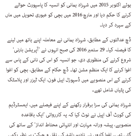
ہوئے اکتوبر 2015 میں شہزاد ہمانی کو انسیہ کا پاسپورٹ حوالے
کرنے کا حکم دیا اور مارچ 2016 میں بچی کو عبوری تحویل میں ماں
کے سپرد کر دیا۔
ڈچ عدالتوں کے مطابق، شہزاد ہمانی نے معاملہ اپنے ہاتھ میں لینے
کا فیصلہ کیا۔ 29 ستمبر 2016 کی صبح انہوں نے ’آپریشن بارنی‘
شروع کرنے کی منظوری دی، جو انسیہ کو اس کی نانی کے پاس سے
اغوا کرنے کا ایک منظم مشن تھا۔ ڈچ حکام کے مطابق، بچی کو اغوا
کرنے کے اس منصوبے میں ڈسپوزل ایبل فون، ایک ٹیزر اور پلاسٹک
کی پٹیاں شامل تھے۔
شہزاد ہمانی کی سزا برقرار رکھنے کے اپنے فیصلے میں، ایمسٹرڈیم
کی کورٹ آف اپیل نے نوٹ کیا کہ یہ کارروائی ’ایک باقاعدہ
منصوبے، پیشہ ورانہ مہارت اور انتہائی محتاط انداز‘ کے ساتھ کی
گئی تھی۔ اغوا کاروں نے نادیہ راشد کی نقل و حرکت پر نظر رکھی