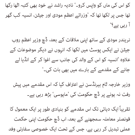
کو اس کی ماں کو واپس کرو۔‘ نادیہ راشد نے خود بھی کتبہ اٹھا رکھا
تھا جس پر لکھا تھا کہ ’وزرائے اعظم مودی اور جیٹن، انسیہ کب گھر
آ رہی ہے؟‘
نریندر مودی کے ساتھ اپنی ملاقات کے بعد، ڈچ وزیر اعظم روب
جیٹن نے ایکس پوسٹ میں لکھا کہ انہوں نے دیگر موضوعات کے
علاوہ ’انسیہ کو اس کے والد کی جانب سے اغوا کر کے انڈیا لے
جانے کے مقدمے کے بارے میں بھی بات کی۔‘
وزیر خارجہ ٹام بیرنڈسن نے اعتراف کیا کہ اس مقدمے میں پیش
رفت نہ ہونے پر ڈچ حکومت کی ’مایوسی‘ بڑھ رہی ہے۔
تقریباً ایک دہائی تک اس مقدمے کو بنیادی طور پر ایک معمول کا
قونصلر معاملہ سمجھنے کے بعد، اب ڈچ حکومت اپنی حکمت
عملی تبدیل کر رہی ہے، جس کے تحت ایک خصوصی سفارتی وفد