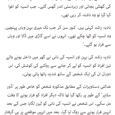
کی گھنٹی بجائی اور زبردستی اندر گھس گئے۔ جب انسیہ کو اغوا
کیا گیا تو وہ ناشتہ کر رہی تھی۔
نادیہ راشد کہتی ہیں، ’شور سن کر جب تک میری بہن وہاں پہنچیں،
وہ انسیہ کو اٹھا چکے تھے۔ انہوں نے اسے گاڑی میں ڈالا اور وہاں
سے فرار ہو گئے۔‘
نادیہ راشد کی بہن اور انسیہ کی نانی نے گھر میں داخل ہونے والے
تین افراد کو انسیہ کو لے کر جانے سے روکنے کی کوشش کی، اس
دوران ان کی ایک شخص کے ساتھ شدید ہاتھا پائی ہوئی۔
عدالتی دستاویزات کے مطابق مذکورہ شخص کو خاص طور پر ’ڈور
سٹاپر‘ کے طور پر رکھا گیا تھا تاکہ دیگر افراد کو فرار ہونے کا وقت
مل سکے۔ اس شخص نے انسیہ کی نانی کو ٹیزر لگایا جس کے بعد
انہیں فرار ہونے سے روک لیا گیا۔ بعد میں انہیں موقعے پر ہی گرفتار