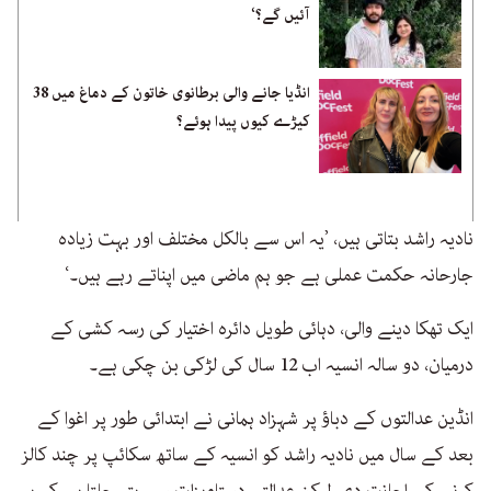
آئیں گے؟‘
انڈیا جانے والی برطانوی خاتون کے دماغ میں 38
کیڑے کیوں پیدا ہوئے؟
نادیہ راشد بتاتی ہیں، ’یہ اس سے بالکل مختلف اور بہت زیادہ
جارحانہ حکمت عملی ہے جو ہم ماضی میں اپناتے رہے ہیں۔‘
ایک تھکا دینے والی، دہائی طویل دائرہ اختیار کی رسہ کشی کے
درمیان، دو سالہ انسیہ اب 12 سال کی لڑکی بن چکی ہے۔
انڈین عدالتوں کے دباؤ پر شہزاد ہمانی نے ابتدائی طور پر اغوا کے
بعد کے سال میں نادیہ راشد کو انسیہ کے ساتھ سکائپ پر چند کالز