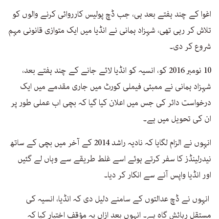
اغوا کے چند ہفتے بعد ہی، جب ڈچ پولیس کارروائی کرنے والوں کو
تلاش کر رہی تھی، شہزاد ہمانی نے انڈیا میں ایک متوازی قانونی مہم
شروع کر دی۔
10 نومبر 2016 کو، انسیہ کو انڈیا لائے جانے کے چند ہفتے بعد،
شہزاد ہمانی نے ممبئی فیملی کورٹ میں جاری مقدمے میں ایک
درخواست دائر کی جس میں اعلان کیا گیا کہ بچی اب عملی طور پر
ان کی تحویل میں ہے۔
انہوں نے الزام لگایا کہ نادیہ راشد 2014 کے آخر میں بچی کے ساتھ
نیدرلینڈز کا سفر کرتے ہوئے اسے غلط طریقے سے وہاں لے گئیں
اور انڈیا واپس آنے سے انکار کر دیا۔
انہوں نے ڈچ عدالتوں کے سامنے دلیل دی کہ انڈیا، انسیہ کی
مستقل رہائش گاہ ہے۔ انہوں بعد ازاں یہ مؤقف اختیار کیا کہ