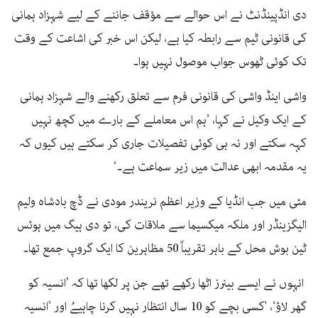
دی انڈپینڈنٹ نے اس حوالے سے مؤقف جاننے کے لیے شہزاد ہمانی
کی قانونی ٹیم سے رابطہ کیا ہے، لیکن اس خبر کی اشاعت کے وقت
تک کوئی ٹھوس جواب موصول نہیں ہوا۔
واشی اینڈ واشی کی قانونی فرم سے تعلق رکھنے والے شہزاد ہمانی
کے ایک وکیل نے کہا، ’ہم اس معاملے کے بارے میں کچھ نہیں
کہہ سکتے اور نہ ہی کوئی تفصیلات جاری کر سکتے ہیں کیوں کہ
یہ مقدمہ ابھی عدالت میں زیر سماعت ہے۔‘
مئی میں جب انڈیا کے وزیر اعظم نریندر مودی نے ڈچ بادشاہ ولیم
الیگزینڈر اور ملکہ میکسیما سے ملاقات کی، تو دی ہیگ میں ہوئس
ٹین بوش محل کے باہر تقریباً 50 مظاہرین کا ایک گروپ جمع تھا۔
انہوں نے ایسے بینرز اٹھا رکھے تھے جن پر لکھا تھا کہ ’انسیہ کو
گھر لاؤ‘، 'کسی بچے کو 10 سال انتظار نہیں کرنا چاہیےُ اور ’انسیہ