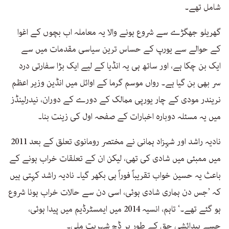
شامل تھے۔
گھریلو جھگڑے سے شروع ہونے والا یہ معاملہ اب بچوں کے اغوا
کے حوالے سے یورپ کے حساس ترین سیاسی مقدمات میں سے
ایک بن چکا ہے، اور ساتھ ہی یہ انڈیا کے لیے ایک بڑا سفارتی درد
سر بھی بن گیا ہے۔ رواں موسم گرما کے اوائل میں انڈین وزیر اعظم
نریندر مودی کے چار یورپی ممالک کے دورے کے دوران، نیدرلینڈز
میں یہ مسئلہ دوبارہ اخبارات کے صفحہ اول کی زینت بنا۔
نادیہ راشد اور شہزاد ہمانی نے مختصر رومانوی تعلق کے بعد 2011
میں ممبئی میں شادی کی تھی، لیکن ان کے تعلقات خراب ہونے کے
باعث یہ حسین خواب تقریباً فوراً ہی بکھر گیا۔ نادیہ راشد کہتی ہیں
کہ ’جس دن ہماری شادی ہوئی، اسی دن سے حالات خراب ہونا شروع
ہو گئے تھے۔‘ تاہم، انسیہ 2014 میں ایمسٹرڈیم میں پیدا ہوئی،
جسے پیدائشی حق کے طور پر ڈچ شہریت ملی۔