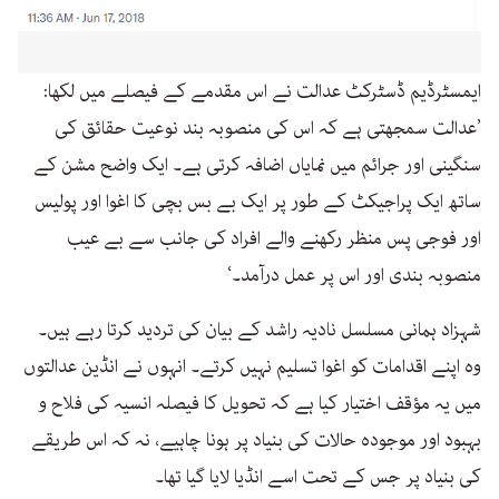
ایمسٹرڈیم ڈسٹرکٹ عدالت نے اس مقدمے کے فیصلے میں لکھا:
’عدالت سمجھتی ہے کہ اس کی منصوبہ بند نوعیت حقائق کی
سنگینی اور جرائم میں نمایاں اضافہ کرتی ہے۔ ایک واضح مشن کے
ساتھ ایک پراجیکٹ کے طور پر ایک بے بس بچی کا اغوا اور پولیس
اور فوجی پس منظر رکھنے والے افراد کی جانب سے بے عیب
منصوبہ بندی اور اس پر عمل درآمد۔‘
شہزاد ہمانی مسلسل نادیہ راشد کے بیان کی تردید کرتا رہے ہیں۔
وہ اپنے اقدامات کو اغوا تسلیم نہیں کرتے۔ انہوں نے انڈین عدالتوں
میں یہ مؤقف اختیار کیا ہے کہ تحویل کا فیصلہ انسیہ کی فلاح و
بہبود اور موجودہ حالات کی بنیاد پر ہونا چاہیے، نہ کہ اس طریقے
کی بنیاد پر جس کے تحت اسے انڈیا لایا گیا تھا۔