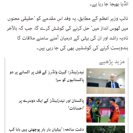
انڈیا بھیجا جا رہا ہے۔
نائب وزیر اعظم کے مطابق، یہ وفد اس مقدمے کو ’حقیقی معنوں
میں ٹھوس انداز میں‘ حل کرنے کی کوشش کرے گا، جب کہ بالآخر
نادیہ راشد اور ان کی بیٹی کے درمیان آمنے سامنے ملاقات کا
بندوبست کرنے کی کوششیں بھی کی جا رہی ہیں۔
مزید پڑھیے
نیدرلینڈز: گیرٹ ولڈرز کے قتل پر اکسانے پر دو
پاکستانیوں کو سزا
پاکستان اور نیدرلینڈز کے ایک دوسرے پر
’احسانات‘
دشت سانحہ: ’بیٹیاں بار بار پوچھتی ہیں بابا کب