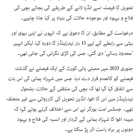
تحویل کا فیصلہ اسے انڈیا لانے کے طریقے کی بجائے بچی کی
فلاح و بہبود اور موجودہ حالات کی بنیاد پر کیا جانا چاہیے۔
درخواست کے مطابق، ان کا دعویٰ ہے کہ انہوں نے اپنی بیوی اور
بیٹی سے رابطے کے لیے 15 بار نیدرلینڈز کا دورہ کیا، لیکن انہیں
’محدود رسائی‘ دی گئی، جس کی کڑی نگرانی کی جاتی تھی۔
جنوری 2023 میں ممبئی ہائی کورٹ کے ایک فیصلے نے گذشتہ
فیصلے کو کالعدم قرار دے دیا، جس میں شہزاد ہمانی کی اس بات
سے اتفاق کیا گیا تھا کہ بچی کی منتقلی کے حالات، بشمول
نیدرلینڈز میں اس کا اغوا، انڈین تحویل کی کارروائی سے غیر متعلقہ
تھے۔ جسٹس امت بورکر نے اس سے اختلاف کرتے ہوئے کہا کہ
مبینہ اغوا کا شہزاد ہمانی کے کردار اور انسیہ کی فلاح و بہبود
دونوں پر براہ راست اثر پڑ سکتا ہے۔