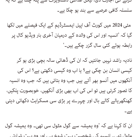
کرنے کی اجازت دی، لیکن عدالتی دستاویزات سے پتہ چلتا ہے کہ یہ
سلسلہ کافی عرصے سے بند ہو چکا ہے۔
مئی 2024 میں کورٹ آف اپیل ایمسٹرڈیم کے ایک فیصلے میں لکھا
گیا کہ ’انسیہ اور اس کی والدہ کے درمیان آخری بار ویڈیو کال پر
رابطہ ہوئے کئی سال گزر چکے ہیں۔‘
نادیہ راشد نہیں جانتیں کہ ان کی ڈھائی سالہ بچی بڑی ہو کر
کیسی انسان بن چکی ہے؟ یا اب وہ کیسی دکھتی ہے؟ اس کی
آنکھوں میں آنسو بھر آتے ہیں جب وہ بتاتی ہیں کہ جب وہ انسیہ
کا تصور کرتی ہیں تو اس کی اب بھی بڑی آنکھیں، خوبصورت پلکیں،
گھنگھریالے کالے بال اور چہرے پر بڑی سی مسکراہٹ دکھائی دیتی
ہے۔
ان کا کہنا ہے کہ ’وہ ہمیشہ سے گول مٹول سی تھی۔ وہ ہمیشہ گول
مٹول تھی۔ انسیہ کی شخصیت بہت شوخ ہے، اور وہ بہت شرارتی