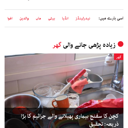
اسی بارے میں:
نیدرلینڈز
انڈیا
بیٹی
ماں
والدین
اغوا
زیادہ پڑھی جانے والی
گھر
گھر
کچن کا سفنج بیماری پھیلانے والے جراثیم کا بڑا
ذریعہ: تحقیق