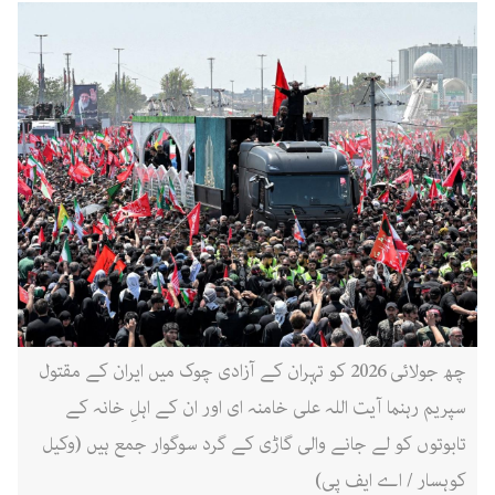
چھ جولائی 2026 کو تہران کے آزادی چوک میں ایران کے مقتول
سپریم رہنما آیت اللہ علی خامنہ ای اور ان کے اہلِ خانہ کے
تابوتوں کو لے جانے والی گاڑی کے گرد سوگوار جمع ہیں (وکیل
کوہسار / اے ایف پی)