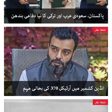
پاکستان، سعودی عرب اور ترکی کا نیا دفاعی بندھن
نقطۂ نظر
انڈین کشمیر میں آرٹیکل 370 کی بحالی مہم
نقطۂ نظر