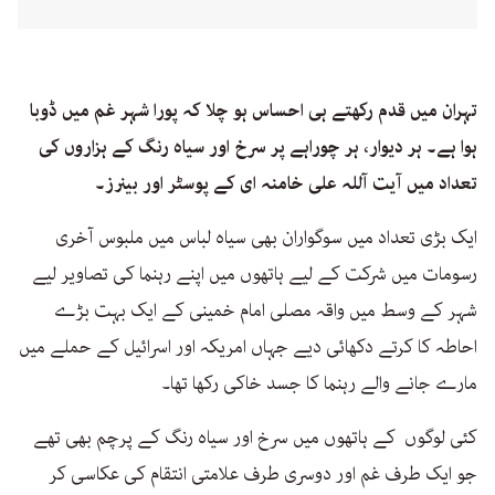
تہران میں قدم رکھتے ہی احساس ہو چلا کہ پورا شہر غم میں ڈوبا
ہوا ہے۔ ہر دیوار، ہر چوراہے پر سرخ اور سیاہ رنگ کے ہزاروں کی
تعداد میں آیت آللہ علی خامنہ ای کے پوسٹر اور بینرز۔
ایک بڑی تعداد میں سوگواران بھی سیاہ لباس میں ملبوس آخری
رسومات میں شرکت کے لیے ہاتھوں میں اپنے رہنما کی تصاویر لیے
شہر کے وسط میں واقہ مصلی امام خمینی کے ایک بہت بڑے
احاطہ کا کرتے دکھائی دیے جہاں امریکہ اور اسرائیل کے حملے میں
مارے جانے والے رہنما کا جسد خاکی رکھا تھا۔
کئی لوگوں کے ہاتھوں میں سرخ اور سیاہ رنگ کے پرچم بھی تھے
جو ایک طرف غم اور دوسری طرف علامتی انتقام کی عکاسی کر