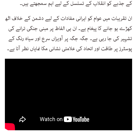
کے جذبے کو انقلاب کے تسلسل کے لیے اہم سمجھتے ہیں۔
ان تقریبات میں عوام کو ایرانی مفادات کے لیے دشمن کے خلاف اٹھ
کھڑے ہو جانے کا پیغام ہے۔ ان ہی الفاظ پر مبنی جنگی ترانے کی
تشہیر کی جا رہی ہے۔ جگہ جگہ پر آویزاں سرخ اور سیاہ رنگ کے
پوسٹرز پر طاقت اور اتحاد کی علامتی نشانی مکا نمایاں نظر آتا ہے۔