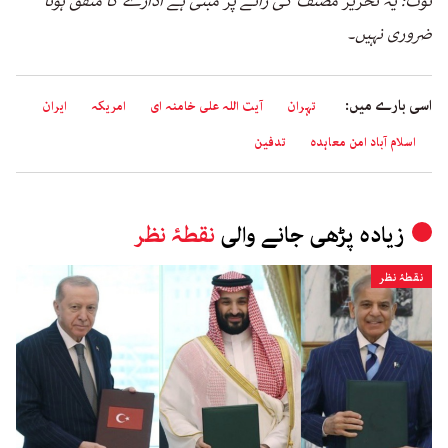
نوٹ: یہ تحریر مصنف کی رائے پر مبنی ہے ادارے کا متفق ہونا
ضروری نہیں۔
اسی بارے میں:
تہران
آیت اللہ علی خامنہ ای
امریکہ
ایران
اسلام آباد امن معاہدہ
تدفین
زیادہ پڑھی جانے والی
نقطۂ نظر
نقطۂ نظر