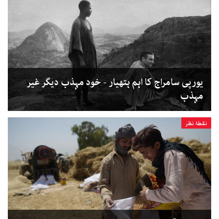
یورپی سامراج کا اہم ہتھیار - خود مہذب دیگر غیر
مہذب
نقطۂ نظر