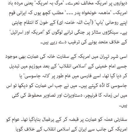
دیواروں پر امریکہ مخالف نعرے۔ ’مرگ بہ امریکہ‘ یعنی مردہ باد
امریکہ۔ ’ماھمہ خونخواہ پدر ۔۔۔‘ مطلب کچھ یوں کہ ایرانی قوم
اپنے روحانی ’باپ‘ (آیت اللہ خامنہ ای) کے خون کا انتقام چاہتی
ہے۔ سینکڑوں سٹالز پر جنگی ترانے لوگوں کو ’امریکہ اور اسرائیل‘
کے خلاف متحد ہونے کی ترغیب دے رہے ہیں۔
اسی شہر تہران میں امریکہ کے سفارت خانہ کی عمارت بھی موجود
جسے امام خمینی کے ’اسلامی انقلاب‘ کے بعد میوزیم میں تبدیل
کر دیا گیا تھا۔ اسے فارسی میں عام طور پر ’لانہ جاسوسی‘ یا
جاسوسی کا اڈہ کہتے ہیں۔ میں نے جب اس عمارت کو دیکھا تو اس
میں اس زمانہ کا فرنیچر، دستاویزات اور تصاویر محفوظ کی گئی
ہیں۔
سفارتی عملہ کو عمارت پر قبضہ کر کے یرغمال بنایاگیا تھا۔ عوام کو
امریکہ کی جانب سے ایران کے اسلامی انقلاب کے خلاف گویا