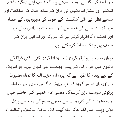
نبھانا مشکل لگتا ہے۔ وہ سمجھتے ہیں کہ ٹرمپ اپنے اردگرد مڈٹرم
الیکشن اور بیشتر امریکیوں کی ایران کے ساتھ جنگ کی مخالفت اور
سامنے نظر آنے والی ’شکست‘ کے خوف کی مجبوریوں کے حصار
میں گھرے جانے کی وجہ سے امن معاہدے پر راضی ہوئے ہیں۔
اور خدشات کا اظہار کرتے ہیں کہ امریکہ اور اسرائیل ایران کے
خلاف پھر جنگ مسلط کرسکتے ہیں۔
تہران میں سپریم لیڈر کی نماز جنازہ ادا کردی گئی۔ کئی شرکا کے
ہاتھوں میں حزب اللہ کے پیلے جھنڈے بھی نمایاں ہیں۔ جو امریکہ
کے لیے پیغام کا اظہار ہے کہ ایران اور حزب اللہ کا اتحاد مضبوط
ہے اورایران نہ اس گروہ کو تنہا چھوڑے گا اور نہ ہی اس معاملہ
پرکوئی سودے بازی کرےگا۔ مصلی امام خمینی کے احاطے جہاں
نمازہ جنازہ ادا کی گئی وہاں سے مجھے ہجوم کی وجہ سے پیدل
ہوٹل واپسی میں لگ بھگ ایک گھنٹہ لگا۔ سخت سکیورٹی انتظامات،