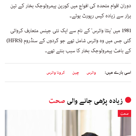
دوران اقوام متحدہ کی افواج میں کورین ہیمرولوجک بخار کے تین
ہزار سے زیادہ کیس رپورٹ ہوئے۔
1981 میں 'ہنٹا وائرس' کے نام سے ایک نئی جینس متعارف کروائی
گئی جس میں وہ وائرس شامل تھے جو گردوں کے سنڈروم (HFRS)
کے باعث ہیمرولوجک بخار کا سبب بنتے تھے۔
اسی بارے میں:
وائرس
چین
کرونا وائرس
زیادہ پڑھی جانے والی
صحت
صحت