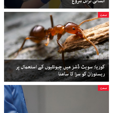
انسانی ٹرائل شروع
صحت
کوریا: سویٹ ڈشز میں چیونٹیوں کے استعمال پر
ریستوران کو سزا کا سامنا
صحت