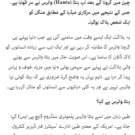
چین میں کرونا کے بعد اب ہنٹا (Hanta) وائرس نے سر اٹھایا ہے،
جس کے نتیجے میں سرکاری میڈیا کے مطابق منگل کو
ایک شخص ہلاک ہوگیا۔
یہ ہلاکت ایک ایسے وقت میں سامنے آئی ہے جب دنیا پہلے ہی
کرونا وائرس کا مقابلہ کر رہی ہے اور ایک ارب سے زیادہ انسانوں کو
لاک ڈاؤن کا سامنا ہے۔ اس صورت حال میں ہنٹا وائرس سے ہونے
والی ہلاکت نے پہلے سے سہمی ہوئی دنیا میں مزید خوف و ہراس
پیدا کر دیا ہے، تاہم یہاں یہ واضح کرنا ضروری ہے کہ ہنٹا کوئی نیا
وائرس نہیں ہے اور یہ کئی دہائیوں سے انسانوں کو متاثر کررہا ہے۔
ہنٹا وائرس ہے کیا؟
طبی زبان میں اسے ہنٹا وائرس پلمونری سنڈروم (ایچ پی ایس) کہا
جاتا ہے۔ امریکہ کے معتبر طبی ادارے 'سینٹرز فار ڈیزیز کنٹرول