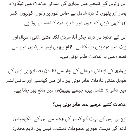
اس وائرس کے نتیجے میں بیماری کی ابتدائی علامات میں تھکاوٹ،
بخار اور پٹھوں کا درد شامل ہے خاص طور پر رانوں، کولہوں، کمر
اور کبھی کبھی کندھوں میں شدید درد کا احساس ہوتا ہے۔
اس کے علاوہ سر درد، چکر آنا، سردی لگنا، متلی ،الٹی ،اسہال اور
پیٹ میں درد بھی ہوسکتا ہے۔ تمام ایچ پی ایس مریضوں میں سے
نصف میں یہ علامات ظاہر ہوتی ہیں۔
بیماری کے ابتدائی مرحلے کے چار سے 10 دن بعد ایچ پی ایس کی
طویل مدتی علامات ظاہر ہوتی ہیں۔ ان میں کھانسی اور سانس لینے
میں دشواری شامل ہیں، جیسے پھیپھڑوں میں مائع بھر جاتا ہے۔
علامات کتنے عرصے بعد ظاہر ہوتی ہیں؟
ایچ پی ایس کے بہت کم کیسز کی وجہ سے اس کے 'انکیوبیشن
ٹائم' کی درست طور پر معلومات دستیاب نہیں ہیں، تاہم محدود