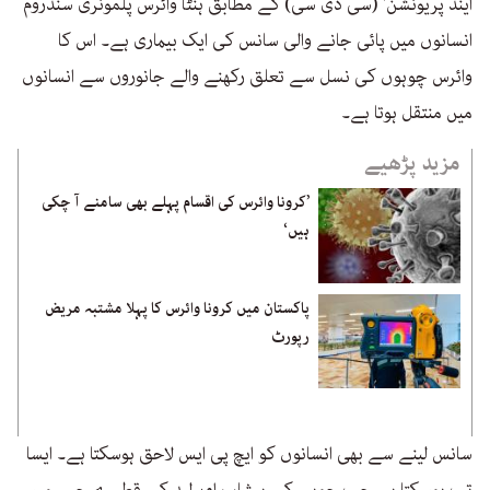
اینڈ پریونشن' (سی ڈی سی) کے مطابق ہنٹا وائرس پلمونری سنڈروم
انسانوں میں پائی جانے والی سانس کی ایک بیماری ہے۔ اس کا
وائرس چوہوں کی نسل سے تعلق رکھنے والے جانوروں سے انسانوں
میں منتقل ہوتا ہے۔
مزید پڑھیے
’کرونا وائرس کی اقسام پہلے بھی سامنے آ چکی
ہیں‘
پاکستان میں کرونا وائرس کا پہلا مشتبہ مریض
رپورٹ
سانس لینے سے بھی انسانوں کو ایچ پی ایس لاحق ہوسکتا ہے۔ ایسا