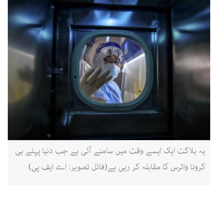
یہ ہلاکت ایک ایسے وقت میں سامنے آئی ہے جب دنیا پہلے ہی
کرونا وائرس کا مقابلہ کر رہی ہے(فائل تصویر: اے ایف پی)