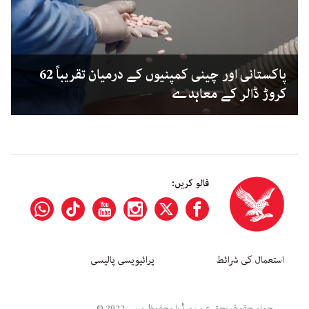
پاکستانی اور چینی کمپنیوں کے درمیان تقریباً 62
کروڑ ڈالر کے معاہدے
فالو کریں:
استعمال کی شرائط
پرائیویسی پالیسی
جملہ حقوق بحق عرب میڈیا محفوظ ہیں۔ 2022 ©