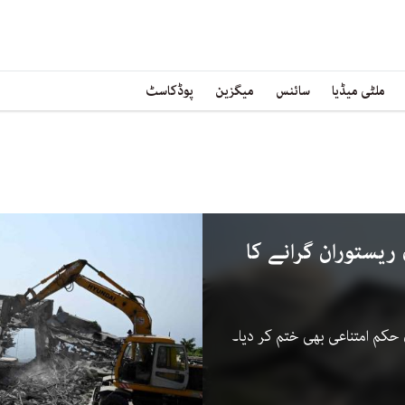
ملٹی میڈیا
سائنس
میگزین
پوڈکاسٹ
 ریستوران گرانے کا
حکم امتناعی بھی ختم کر دیا۔