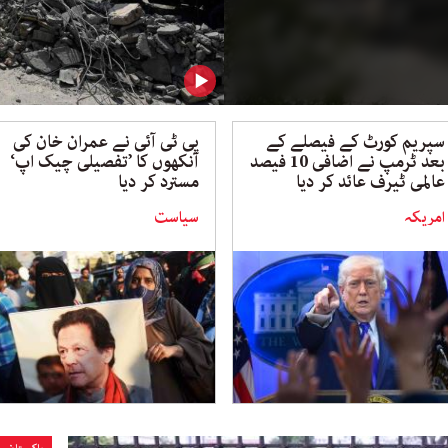
سپریم کورٹ کے فیصلے کے
پی ٹی آئی نے عمران خان کی
بعد ٹرمپ نے اضافی 10 فیصد
آنکھوں کا ’تفصیلی چیک اپ‘
عالمی ٹیرف عائد کر دیا
مسترد کر دیا
امریکہ
سیاست