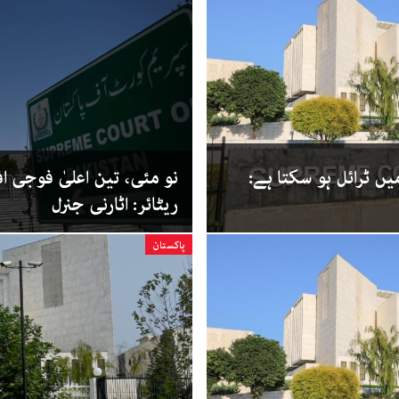
ں ٹرائل ہو سکتا ہے:
نو مئی، تین اعلیٰ فوجی ا
ریٹائر: اٹارنی جنرل
پاکستان