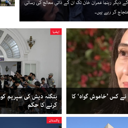
ئی کے دیگر رہنما عمران خان تک ان کے ذاتی معالج کی رسائی
تجاج کر رہے ہیں۔
ایشیا
نے کس ’خاموش گواہ‘ کا
بنگلہ دیش کی سپریم کور
کرنے کا حکم
پاکستان