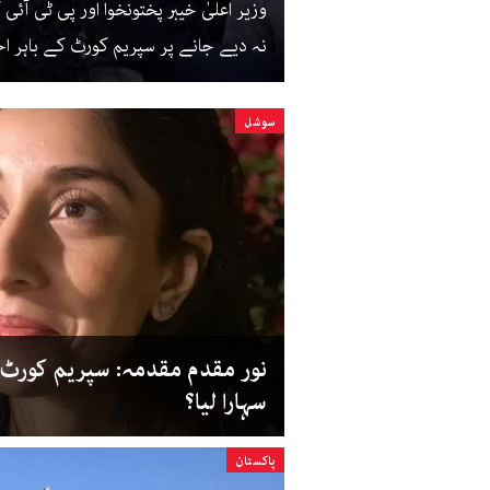
وزیر اعلیٰ خیبر پختونخوا اور پی ٹی آ
نہ دیے جانے پر سپریم کورٹ کے باہر اح
سوشل
نور مقدم مقدمہ: سپریم کورٹ 
سہارا لیا؟
پاکستان