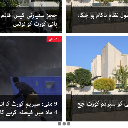
ل نظام ناکام ہو چکا:
ججز سنیارٹی کیس: قائم 
ہائی کورٹ کو نوٹس
پاکستان
کو سپریم کورٹ جج
9 مئی: سپریم کورٹ کا ا
4 ماہ میں فیصلہ کرنے کا حکم