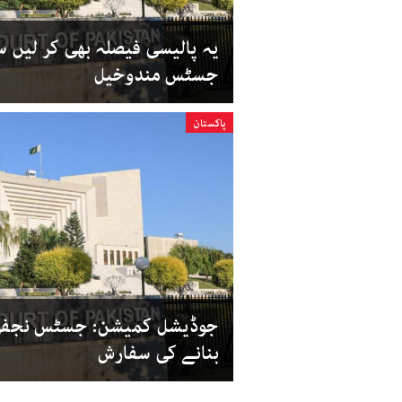
یہ پالیسی فیصلہ بھی کر لیں سو
جسٹس مندوخیل
پاکستان
جوڈیشل کمیشن: جسٹس نجفی 
بنانے کی سفارش