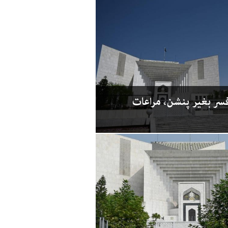
فسر بغیر پنشن، مراعات