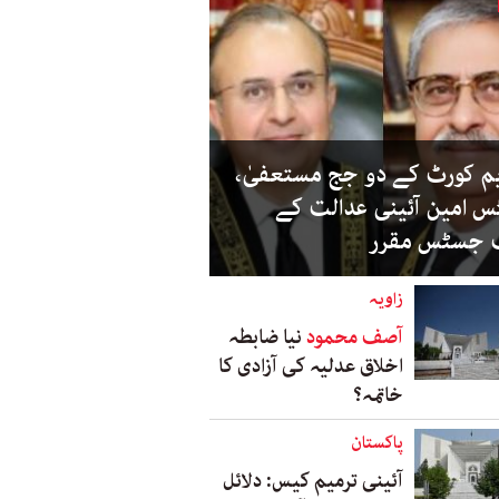
م کورٹ کے دو جج مستعفیٰ،
 امین آئینی عدالت کے
جسٹس مقرر
زاویہ
آصف محمود
نیا ضابطہ
اخلاق عدلیہ کی آزادی کا
خاتمہ؟
پاکستان
آئینی ترمیم کیس: دلائل