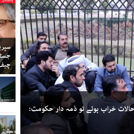
پاکستان
سپری
جسٹس
چیف 
الات خراب ہوئے تو ذمہ دار حکومت: