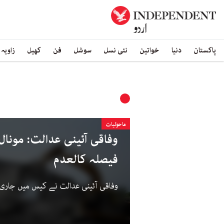
پاکستان
دنیا
خواتین
نئی نسل
سوشل
فن
کھیل
زاویہ
ماحولیات
وفاقی آئینی عدالت: مونال
فیصلہ کالعدم
وفاقی آئینی عدالت نے کیس میں جاری 