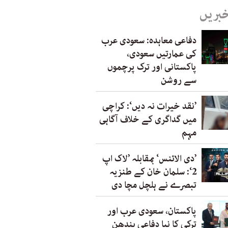
خبریں
دفاعی معاہدہ: سعودی عرب
کی عمارتیں سعودی،
پاکستانی اور ترک پرچموں
سے روشن
’نقد خیرات نہ دیں‘: کراچی
میں گداگری کے خلاف آگاہی
مہم
’دی الائنس‘ بمقابلہ ’لاک اپ
2‘: سلمان خان کے طنزیہ
تبصرے نے ہلچل مچا دی
پاکستان، سعودی عرب اور
ترکی کا نیا دفاعی بندھن