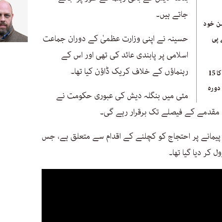
جاتے ہیں۔
ن خود
حسینہ نے اپنی وزارت عظمیٰ کے دوران جماعت
 پی
اسلامی پر پابندی عائد کی تھی اور اس کے
رہنماؤں کے خلاف کریک ڈاؤن کیا تھا۔
پاکستانی سیکریٹری خارجہ کا 15
دورہ
مئی میں بنگلہ دیش کی عبوری حکومت نے
ک مقدمے کے فیصلے تک برقرار رہے گی۔
یمانے پر احتجاج کو کچلنے کے اقدام سے متعلق ہے، جس
کر دیا گیا تھا۔