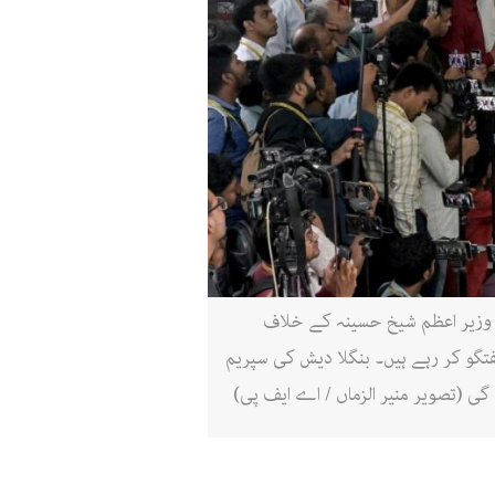
بق وزیر اعظم شیخ حسینہ کے خلاف
کے دوران گفتگو کر رہے ہیں۔ بنگلا دیش کی سپریم
 (تصویر منیر الزماں / اے ایف پی)