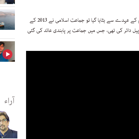
جب اگست میں شیخ حسینہ کو وزیر اعظم کے عہدے سے ہٹایا گیا تو جماعت اسلامی نے 2013 کے
پیل دائر کی تھی، جس میں جماعت پر پابندی عائد کی گئی
آراء