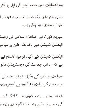
وہ انتخابات میں حصہ لینے کی اہل ہو گئی
یہ رجسٹریشن ایک دہائی سے زائد عرصے
جو اب معزول ہو چکی ہے۔
سپریم کورٹ نے جماعت اسلامی کی رجسٹ
الیکشن کمیشن میں باضابطہ طور پر سیاس
الیکشن کمیشن کے وکیل توحید الاسلام نے 
ہے کہ وہ اس جماعت کی رجسٹریشن قانون 
جماعت اسلامی کے وکیل، شیشیر منیر نے 
میں جس کی آبادی 17 کروڑ ہے ’جمہوری، شمولیتی اور کثیر الجماعتی نظام‘ کو فروغ ملے گا۔
شیشیر منیر نے صحافیوں سے گفتگو کرتے ہو
کی نسلی یا مذہبی شناخت کچھ بھی ہو، جم