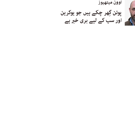
اوون میتھیوز
پوتن گِھر چکے ہیں جو یوکرین
اور سب کے لیے بری خبر ہے