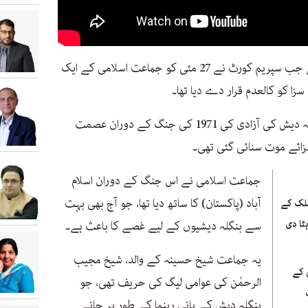
اتوار کا یہ فیصلہ اس کے بعد سامنے آیا ہے جب سپریم کورٹ نے 27 مئی کو جماعت اسلامی کے ایک
سزا کو کالعدم قرار دے دیا تھا۔
اظہرالاسلام کو 2014 میں پاکستان سے بنگلہ دیش کی آزادی کی 1971 کی جنگ کے دوران عصمت
زائے موت سنائی گئی تھی۔
جماعت اسلامی نے اس جنگ کے دوران اسلام
آباد (پاکستان) کا ساتھ دیا تھا، جو آج بھی بہت
ملک کے
ٹا دی
سے بنگلہ دیشیوں کے لیے غصے کا باعث ہے۔
یہ جماعت شیخ حسینہ کے والد، شیخ مجیب
 کے
الرحمٰن کی عوامی لیگ کی حریف تھی، جو
بنگلہ دیش کے بانی رہنما کے طور پر جانے