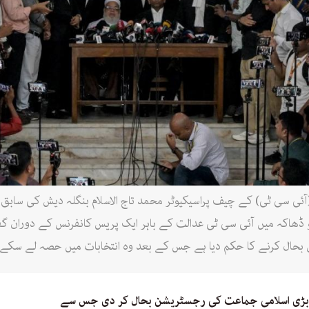
ل (آئی سی ٹی) کے چیف پراسیکیوٹر محمد تاج الاسلام بنگلہ دیش کی سا
ے کے آغاز کے بعد 1 جون 2025 کو ڈھاکہ میں آئی سی ٹی عدالت کے باہر ایک پریس کانفرنس 
ال کرنے کا حکم دیا ہے جس کے بعد وہ انتخابات میں حصہ لے سکے گی
 بڑی اسلامی جماعت کی رجسٹریشن بحال کر دی جس سے