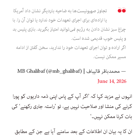
تجاوز صهیونیست‌ها به ضاحیه باردیگر نشان داد آمریکا
یا اراده‌ای برای اجرای تعهدات خود ندارد یا توان آن را. با
چراغ سبز نشان دادن به رژیم نمی‌توانید امتیاز بگیرید. بازی پلیس بد
و پلیس خوب قدیمی شده است.
اگر اراده و توان اجرای تعهدات خود را ندارید، سخن گفتن از ادامه
مسیر ممکن نیست.
— محمدباقر قالیباف | MB Ghalibaf (@mb_ghalibaf)
June 14, 2026
انہوں نے مزید کہا کہ ’اگر آپ کے پاس اپنی ذمہ داریوں کو پورا
کرنے کی منشا اور صلاحیت نہیں ہے، تو ’راستہ جاری رکھنے‘ کی
بات کرنا ممکن نہیں۔‘
ان کا یہ بیان ان اطلاعات کے بعد سامنے آیا ہے جن کے مطابق