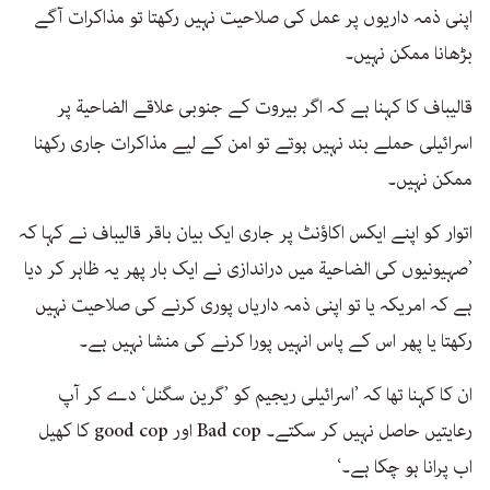
اپنی ذمہ داریوں پر عمل کی صلاحیت نہیں رکھتا تو مذاکرات آگے
بڑھانا ممکن نہیں۔
قالیباف کا کہنا ہے کہ اگر بیروت کے جنوبی علاقے الضاحية پر
اسرائیلی حملے بند نہیں ہوتے تو امن کے لیے مذاکرات جاری رکھنا
ممکن نہیں۔
اتوار کو اپنے ایکس اکاؤنٹ پر جاری ایک بیان باقر قالیباف نے کہا کہ
’صہیونیوں کی الضاحية میں دراندازی نے ایک بار پھر یہ ظاہر کر دیا
ہے کہ امریکہ یا تو اپنی ذمہ داریاں پوری کرنے کی صلاحیت نہیں
رکھتا یا پھر اس کے پاس انہیں پورا کرنے کی منشا نہیں ہے۔
ان کا کہنا تھا کہ ’اسرائیلی ریجیم کو ’گرین سگنل‘ دے کر آپ
رعایتیں حاصل نہیں کر سکتے۔ Bad cop اور good cop کا کھیل
اب پرانا ہو چکا ہے۔‘