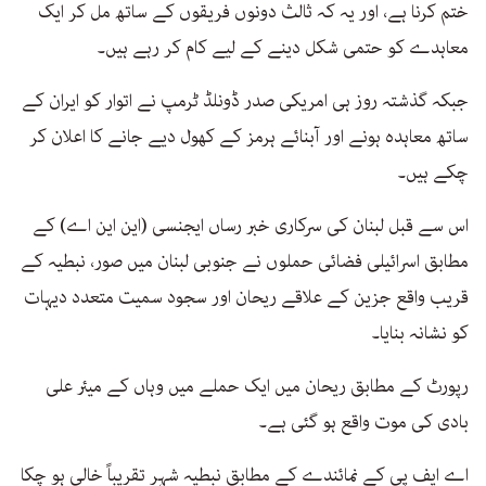
ختم کرنا ہے، اور یہ کہ ثالث دونوں فریقوں کے ساتھ مل کر ایک
معاہدے کو حتمی شکل دینے کے لیے کام کر رہے ہیں۔
جبکہ گذشتہ روز ہی امریکی صدر ڈونلڈ ٹرمپ نے اتوار کو ایران کے
ساتھ معاہدہ ہونے اور آبنائے ہرمز کے کھول دیے جانے کا اعلان کر
چکے ہیں۔
اس سے قبل لبنان کی سرکاری خبر رساں ایجنسی (این این اے) کے
مطابق اسرائیلی فضائی حملوں نے جنوبی لبنان میں صور، نبطیہ کے
قریب واقع جزین کے علاقے ریحان اور سجود سمیت متعدد دیہات
کو نشانہ بنایا۔
رپورٹ کے مطابق ریحان میں ایک حملے میں وہاں کے میئر علی
بادی کی موت واقع ہو گئی ہے۔
اے ایف پی کے نمائندے کے مطابق نبطیہ شہر تقریباً خالی ہو چکا