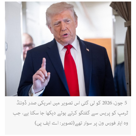
5 جون، 2026 کو لی گئی اس تصویر میں امریکی صدر ڈونلڈ
ٹرمپ کو پریس سے گفتگو کرتے ہوئے دیکھا جا سکتا ہے، جب
وہ ایئر فورس ون پر سوار تھے(تصویر: اے ایف پی)