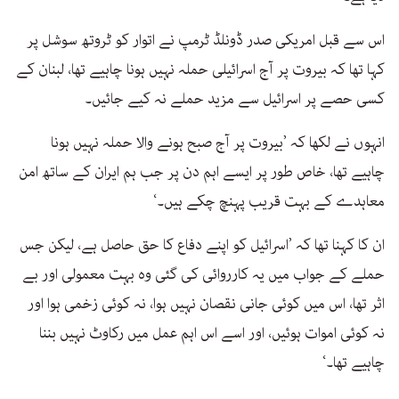
اس سے قبل امریکی صدر ڈونلڈ ٹرمپ نے اتوار کو ٹروتھ سوشل پر
کہا تھا کہ بیروت پر آج اسرائیلی حملہ نہیں ہونا چاہیے تھا، لبنان کے
کسی حصے پر اسرائیل سے مزید حملے نہ کیے جائیں۔
انہوں نے لکھا کہ ’بیروت پر آج صبح ہونے والا حملہ نہیں ہونا
چاہیے تھا، خاص طور پر ایسے اہم دن پر جب ہم ایران کے ساتھ امن
معاہدے کے بہت قریب پہنچ چکے ہیں۔‘
ان کا کہنا تھا کہ ’اسرائیل کو اپنے دفاع کا حق حاصل ہے، لیکن جس
حملے کے جواب میں یہ کارروائی کی گئی وہ بہت معمولی اور بے
اثر تھا، اس میں کوئی جانی نقصان نہیں ہوا، نہ کوئی زخمی ہوا اور
نہ کوئی اموات ہوئیں، اور اسے اس اہم عمل میں رکاوٹ نہیں بننا
چاہیے تھا۔‘