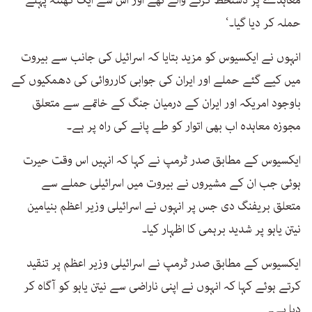
معاہدے پر دستخط کرنے والے تھے اور اس سے ایک گھنٹہ پہلے
حملہ کر دیا گیا۔‘
انہوں نے ایکسیوس کو مزید بتایا کہ اسرائیل کی جانب سے بیروت
میں کیے گئے حملے اور ایران کی جوابی کارروائی کی دھمکیوں کے
باوجود امریکہ اور ایران کے درمیان جنگ کے خاتمے سے متعلق
مجوزہ معاہدہ اب بھی اتوار کو طے پانے کی راہ پر ہے۔
ایکسیوس کے مطابق صدر ٹرمپ نے کہا کہ انہیں اس وقت حیرت
ہوئی جب ان کے مشیروں نے بیروت میں اسرائیلی حملے سے
متعلق بریفنگ دی جس پر انہوں نے اسرائیلی وزیر اعظم بنیامین
نیتن یاہو پر شدید برہمی کا اظہار کیا۔
ایکسیوس کے مطابق صدر ٹرمپ نے اسرائیلی وزیر اعظم پر تنقید
کرتے ہوئے کہا کہ انہوں نے اپنی ناراضی سے نیتن یاہو کو آگاہ کر
دیا ہے۔