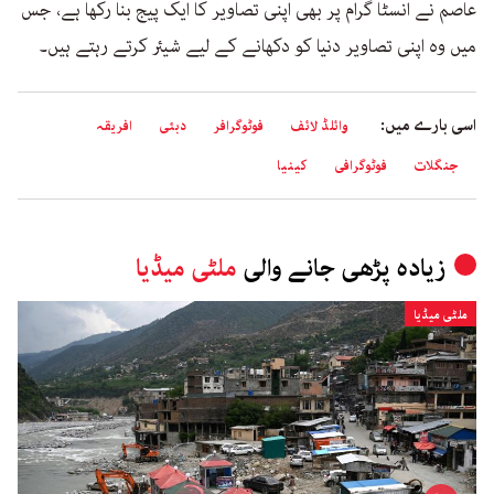
عاصم نے انسٹا گرام پر بھی اپنی تصاویر کا ایک پیج بنا رکھا ہے، جس
میں وہ اپنی تصاویر دنیا کو دکھانے کے لیے شیئر کرتے رہتے ہیں۔
اسی بارے میں:
وائلڈ لائف
فوٹوگرافر
دبئی
افریقہ
جنگلات
فوٹوگرافی
کینیا
زیادہ پڑھی جانے والی
ملٹی میڈیا
ملٹی میڈیا