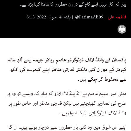
seconds
ہیں کہ اکثر انہیں اپنے کام کے دوران خطروں کا سامنا کرنا پڑتا ہے۔
فاطمہ علی
@FatimaAli09
ہفتہ 4 جون 2022 8:15
پاکستان کے وائلڈ لائف فوٹوگرافر عاصم ریاض چیمہ اپنے آٹھ سالہ
کیریئر کے دوران کئی دلکش قدرتی مناظر اپنے کیمرے کی آنکھ
سے محفوظ کر چکے ہیں۔
دبئی میں مقیم عاصم نے انڈپینڈنٹ اردو کو بتایا کہ ویسے تو وہ ہر
طرح کی تصاویر کھینچتے ہیں لیکن قدرتی مناظر اور خاص طور پر
وائلڈ لائف فوٹوگرافی ان کا شوق ہے۔
اپنے اس شوق میں وہ کئی بار خطروں سے دوچار ہوتے ہیں۔ ان کا