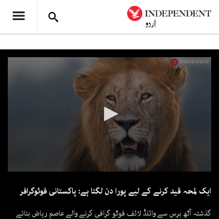
0
seconds
ایک لمحہ قید کرنے کے لیے پورا دن لگتا ہے: پاکستانی فوٹوگرافر
of
2
minutes,
گذشتہ آٹھ برس سے وائلڈ لائف فوٹو گرافی کرنے والے عاصم ریاض بتاتے
9