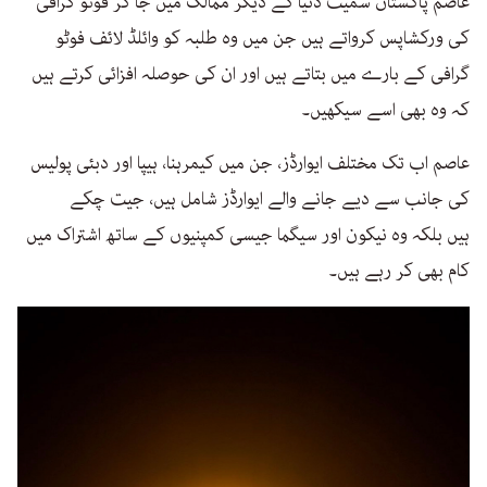
عاصم پاکستان سمیت دنیا کے دیگر ممالک میں جا کر فوٹو گرافی
کی ورکشاپس کرواتے ہیں جن میں وہ طلبہ کو وائلڈ لائف فوٹو
گرافی کے بارے میں بتاتے ہیں اور ان کی حوصلہ افزائی کرتے ہیں
کہ وہ بھی اسے سیکھیں۔
عاصم اب تک مختلف ایوارڈز، جن میں کیمرہنا، ہیپا اور دبئی پولیس
کی جانب سے دیے جانے والے ایوارڈز شامل ہیں، جیت چکے
ہیں بلکہ وہ نیکون اور سیگما جیسی کمپنیوں کے ساتھ اشتراک میں
کام بھی کر رہے ہیں۔