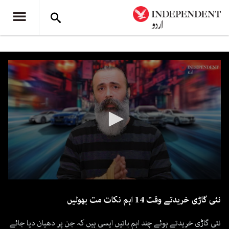
0
seconds
نئی گاڑی خریدتے وقت 14 اہم نکات مت بھولیں
of
7
minutes,
نئی گاڑی خریدتے ہوئے چند اہم باتیں ایسی ہیں کہ جن پر دھیان دیا جائے
46