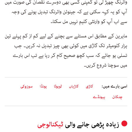
وائرنگ چھیڑ لی تو کمپنی کسی بھی دوسرے نقصان کی صورت میں
آپ کو یہ کہہ سکتی ہے کہ جینوئن وائرنگ تبدیل ہونے کی وجہ
سے اب آپ کو وارنٹی کلیم نہیں مل سکتا۔
ماہرین کے مطابق اس مسئلے سے بچنے کے لیے کم از کم پہلے تین
ہزار کلومیٹر تک گاڑی میں کوئی بھی چیز تبدیل نہ کریں۔ جب
تسلی ہو جائے کہ سب کچھ صحیح کام کر رہا ہے تب اس بارے
میں سوچنا شروع کریں۔
اسی بارے میں:
گاڑی
گاڑیاں
ٹویوٹا
ہونڈا
سوزوکی
چنگان
ہیونڈے
زیادہ پڑھی جانے والی
ٹیکنالوجی