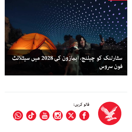
سٹارلنک کو چیلنج، ایمازون کی 2028 میں سیٹلائٹ
فون سروس
فالو کریں: