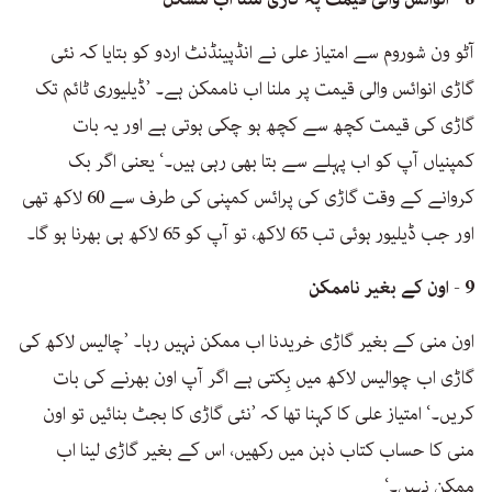
آٹو ون شوروم سے امتیاز علی نے انڈپینڈنٹ اردو کو بتایا کہ نئی
گاڑی انوائس والی قیمت پر ملنا اب ناممکن ہے۔ ’ڈیلیوری ٹائم تک
گاڑی کی قیمت کچھ سے کچھ ہو چکی ہوتی ہے اور یہ بات
کمپنیاں آپ کو اب پہلے سے بتا بھی رہی ہیں۔‘ یعنی اگر بک
کروانے کے وقت گاڑی کی پرائس کمپنی کی طرف سے 60 لاکھ تھی
اور جب ڈیلیور ہوئی تب 65 لاکھ، تو آپ کو 65 لاکھ ہی بھرنا ہو گا۔
9 - اون کے بغیر ناممکن
اون منی کے بغیر گاڑی خریدنا اب ممکن نہیں رہا۔ ’چالیس لاکھ کی
گاڑی اب چوالیس لاکھ میں بِکتی ہے اگر آپ اون بھرنے کی بات
کریں۔‘ امتیاز علی کا کہنا تھا کہ ’نئی گاڑی کا بجٹ بنائیں تو اون
منی کا حساب کتاب ذہن میں رکھیں، اس کے بغیر گاڑی لینا اب
ممکن نہیں۔‘