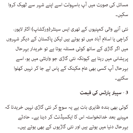
مسائل کی صورت میں آپ باسہولت اسے اپنے شہر سے ٹھیک کروا
سکیں۔
نئی آنے والی کمپنیوں کے تھری ایس سینٹر(ورکشاپ) اکثر لاہور،
کراچی یا اسلام آباد میں تو ہوتے ہیں لیکن پاکستان کے دیگر شہروں
میں اگر گاڑی کے ساتھ کوئی مسئلہ ہوتا ہے تو خریدار بہرحال
پریشانی میں رہتا ہے کیونکہ نئی گاڑی جو وارنٹی میں ہو، اسے
بہرحال آپ کسی بھی عام مکینک کے پاس لے جا کر نہیں کھلوا
سکتے۔
3 - سپیئر پارٹس کی قیمت
کوئی بھی بندہ ظاہری بات ہے یہ سوچ کر نئی گاڑی نہیں خریدتا کہ
مہینے بعد خدانخواستہ اس کا ایکسیڈنٹ کر دینا ہے۔ حادثے
بہرحال دنیا میں ہوتے ہیں اور نئی گاڑیوں کے بھی ہوتے ہیں۔