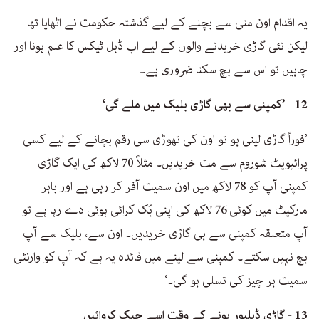
یہ اقدام اون منی سے بچنے کے لیے گذشتہ حکومت نے اٹھایا تھا
لیکن نئی گاڑی خریدنے والوں کے لیے اب ڈبل ٹیکس کا علم ہونا اور
چاہیں تو اس سے بچ سکنا ضروری ہے۔
12 - ’کمپنی سے بھی گاڑی بلیک میں ملے گی‘
’فوراً گاڑی لینی ہو تو اون کی تھوڑی سی رقم بچانے کے لیے کسی
پرائیویٹ شوروم سے مت خریدیں۔ مثلاً 70 لاکھ کی ایک گاڑی
کمپنی آپ کو 78 لاکھ میں اون سمیت آفر کر رہی ہے اور باہر
مارکیٹ میں کوئی 76 لاکھ کی اپنی بُک کرائی ہوئی دے رہا ہے تو
آپ متعلقہ کمپنی سے ہی گاڑی خریدیں۔ اون سے، بلیک سے آپ
بچ نہیں سکتے۔ کمپنی سے لینے میں فائدہ یہ ہے کہ آپ کو وارنٹی
سمیت ہر چیز کی تسلی ہو گی۔‘
13 - گاڑی ڈیلیور ہونے کے وقت اسے چیک کروائیں