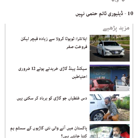
10 - ڈیلیوری ٹائم حتمی نہیں
مزید پڑھیے
ایلانٹرا: ٹویوٹا کرولا سے زیادہ فیچر لیکن
فروخت صفر
سیکنڈ ہینڈ گاڑی خریدتے ہوئے 12 ضروری
احتیاطیں
دس غلطیاں جو گاڑی کو برباد کر سکتی ہیں
پاکستان میں آنے والی نئی گاڑیوں کے سسٹم ہم
کتنا جانتے ہیں؟