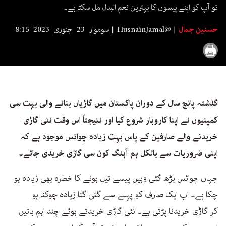
seconds
تو آپ کو اپنے پیسوں کا بہترین نعم البدل مل سکتا ہے۔
حسنین جمال
HusnainJamal@
سوموار 23 جنوری 2023 8:15
گذشتہ پانچ سال کے دوران پاکستان میں گاڑیاں بنانے والی بہت سی
کمپنیوں نے اپنا کاروبار شروع کیا اور نتیجتاً اس وقت نئی گاڑی
خریدنے والے صارفین کے پاس بہت زیادہ چوائس موجود ہے کہ
اپنی ضروریات سے بالکل ہم آہنگ کون سی گاڑی خریدی جائے۔
جہاں چوائس بڑھ گئی وہیں پیسے تیل ہونے کا خطرہ بھی زیادہ ہو
چکا ہے۔ اب ایک صارف کو پہلے سے گئی گنا زیادہ چوکنا ہو
کر گاڑی خریدنا پڑتی ہے۔ نئی گاڑی خریدتے ہوئے چند اہم باتیں