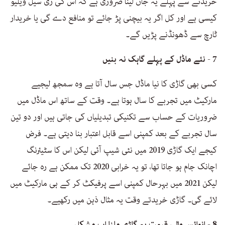
خریدنے سے پہلے یہ جان لینا ضروری ہے کہ اس کی ری سیل ویلیو
کیسی ہے اور کل اگر یہ بیچنی پڑ جائے تو منافع دے گی یا خریدار
ٹارچ سے ڈھونڈنے پڑیں گے۔
7 - نئے ماڈل کے پہلے گاہک نہ بنیں
کسی بھی گاڑی کا نیا ماڈل جس سال آتا ہے وہ سمجھ لیجیے
مارکیٹ میں تجربے کا سال ہوتا ہے۔ وقت کے ساتھ اس ماڈل میں
ضروریات کے حساب سے تکنیکی تبدیلیاں کی جاتی ہیں اور دو تین
سال تجربے کے بعد کمپنی اسے قابل اعتبار بنا دیتی ہے۔ فرض
کیجے ایک گاڑی 2019 میں نئی شیپ آئی لیکن اس کا سٹیئرنگ
اچانک جام ہو جاتا تھا، تو یہ خرابی 2020 تک ممکن ہے رہ جائے
لیکن 2021 میں بہرحال کمپنی اسے پرفیکٹ کر کے ہی مارکیٹ میں
لائے گی۔ گاڑی خریدتے وقت یہ مثال ذہن میں رکھیے۔
8 - انوائس والی قیمت پہ گاڑی ملنا اب مشکل