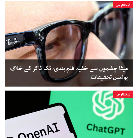
ٹیکنالوجی
میٹا چشموں سے خفیہ فلم بندی، ٹک ٹاکر کے خلاف
پولیس تحقیقات
ٹیکنالوجی