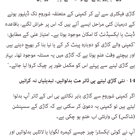
گاڑی فیکٹری سے لے کر کمپنی کے متعلقہ شوروم تک ڈیلیور ہونے
کے درمیان کئی مراحل ایسے آتے ہیں کہ اس پر خراش لگنے، باقاعدہ
ڈینٹ یا ایکسیڈنٹ کا امکان موجود ہوتا ہے۔ امتیاز علی کے مطابق:
’کمپنی والے گاڑی کو دوبارہ پینٹ کر کے یا نیا بنا کر بھیج دیتے ہیں
اور بیچتے وقت علم ہوتا ہے کہ گاڑی میں یہ مسئلہ موجود تھا۔ بہتر
ہے گاڑی لینے سے پہلے اس کو مکمل طور پر چیک کروا لیا جائے۔‘
14 - نئی گاڑی لیتے ہی ٹائر مت بدلوائیں، تبدیلیاں نہ کرائیں
اگر کمپنی شوروم سے گاڑی باہر نکالتے ہی اس کے ٹائر آپ بدلوا
لیتے ہیں تو کمپنی یہ دعویٰ کر سکتی ہے کہ گاڑی کے سسپنشن
(شاکس) کی وارنٹی اب ختم ہو چکی ہے۔
آپ نے کوئی ایکسٹرا چیز جیسے کیمرہ لگوایا یا لائٹیں بدلوائیں اور