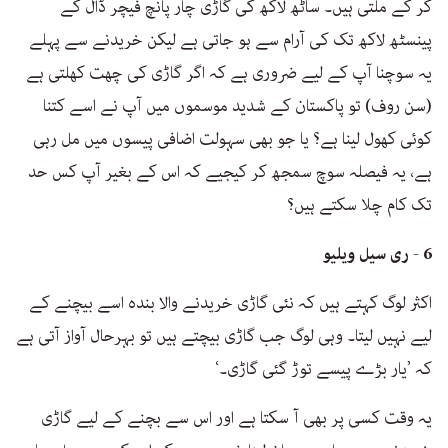
کر کے ملتی ہیں۔ ساٹھ لاکھ کی گاڑی چار پانچ فیچر ڈال کے
پینسٹھ لاکھ تک کی آرام سے ہو جاتی ہے لیکن خریدنے سے پہلے
یہ سوچنا آپ کے لیے ضروری ہے کہ اگر گاڑی کی چھت کھلتی ہے
(سن روف) تو پاکستان کے شدید موسموں میں آپ نے اسے کتنا
کوئی کھول لینا ہے؟ یا جو بھی سہولت اضافی پیسوں میں مل رہی
ہے، یہ فیصلہ سوچ سمجھ کر کیجیے کہ اس کے بغیر آپ کس حد
تک کام چلا سکتے ہیں؟
6 - ری سیل ویلیو
اکثر لوگ کہتے ہیں کہ نئی گاڑی خریدنے والا بندہ اسے بیچنے کے
لیے نہیں لیتا۔ وہی لوگ جب گاڑی بیچتے ہیں تو بہرحال آواز آتی ہے
کہ ’یار بڑے پیسے توڑ گئی گاڑی۔‘
یہ وقت کسی پر بھی آ سکتا ہے اور اس سے بچنے کے لیے گاڑی