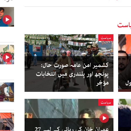
است
سیاست
کشمیر امن عامہ صورت حال:
پونچھ اور پلندری میں انتخابات
ول
مؤخر
سیاست
عمران خان کی رہائی کے لیے 27