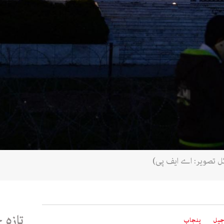
ئل تصویر: اے ایف پی)
تازہ 
یل
پنجاب