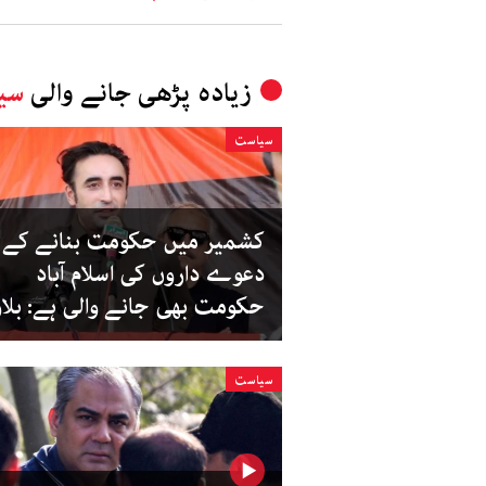
زیادہ پڑھی جانے والی
سی
سیاست
کشمیر میں حکومت بنانے کے
دعوے داروں کی اسلام آباد
حکومت بھی جانے والی ہے: بلا
سیاست