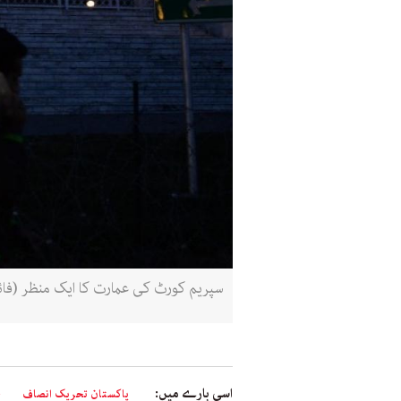
سپریم کورٹ کی عمارت کا ایک منظر (فا
اسی بارے میں:
پاکستان تحریک انصاف
ج