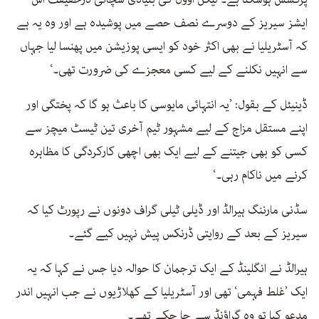
ایشز سیریز کے دوسرے نصف حصے میں پوشیدہ ہے اور وہ یہ ہے
کہ آسٹریلیا نے بھی اکثر خود کو ایسی پوزیشن میں پھنسا لیا جہاں
سے انہیں نکلنے کے لیے کسی معجزے کی ضرورت تھی۔‘
ڈینیئل کے بقول: ’یہ انتہائی مایوسی کا باعث ہو گا کہ پختگی اور
اپنے مستقل مزاج کے لیے مشہور ٹیم آخری تین ٹیسٹ میچز سے
کسی کو بھی جیتنے کے لیے ایک بھی اچھی کارکردگی کا مظاہرہ
کرنے میں ناکام رہی۔‘
سڈنی مارننگ ہیرالڈ اور ڈیلی ٹیلی گراف دونوں نے رپورٹ کیا کہ
سیریز کے بعد کے روایتی ڈرنکس پیش نہیں کیے گئے۔
ہیرالڈ نے انگلینڈ کے ایک ترجمان کا حوالہ دیا جس نے کہا کہ یہ
ایک ’غلط فہمی‘ تھی اور آسٹریلیا کے کھلاڑیوں نے جب انہیں اندر
مدعو کیا تو وہ گراؤنڈ سے جا چکے تھے۔