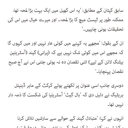
سابق کپتان کے مطابق: ’یہ اس کھیل میں ایک بہت بڑا لمحہ تھا،
ممکنہ طور پر ٹیسٹ میچ کا بڑا لمحہ۔ اور میرے خیال میں اس کی
تحقیقات ہونی چاہییں۔‘
ان کے بقول: ’مجھے یہ کہنے میں کوئی عار نہیں اور میں کہوں گا
کہ مجھے اس میں کوئی شک نہیں ہے کہ (پرانی) گیند (آسٹریلین
بیٹنگ لائن کے لیے) اتنی تقصان دہ نہ ہوتی جتنی اس نے آج صبح
نقصان پہنچایا۔‘
دوسری جانب اسی عنوان پر لکھتے ہوئے کرکٹ کے ماہر ڈینیئل
بریٹیگ نے دلیل دی کہ ’بال گیٹ‘ آسٹریلیا کی شکست کا ذمہ دار
نہیں تھا۔
انہوں نے کہا: ’متبادل گیند کے حوالے سے سازشیں تلاش کرنا
پرکشش ہوسکتا ہے۔ لیکن اوول کی بنیادی سچائی درحقیقت اس