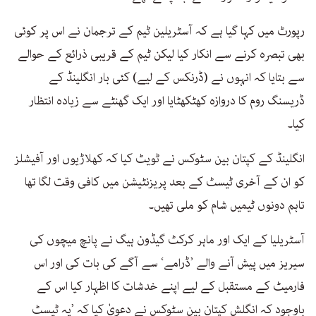
رپورٹ میں کہا گیا ہے کہ آسٹریلین ٹیم کے ترجمان نے اس پر کوئی
بھی تبصرہ کرنے سے انکار کیا لیکن ٹیم کے قریبی ذرائع کے حوالے
سے بتایا کہ انہوں نے (ڈرنکس کے لیے) کئی بار انگلینڈ کے
ڈریسنگ روم کا دروازہ کھٹکھٹایا اور ایک گھنٹے سے زیادہ انتظار
کیا۔
انگلینڈ کے کپتان بین سٹوکس نے ٹویٹ کیا کہ کھلاڑیوں اور آفیشلز
کو ان کے آخری ٹیسٹ کے بعد پریزنٹیشن میں کافی وقت لگا تھا
تاہم دونوں ٹیمیں شام کو ملی تھیں۔
آسٹریلیا کے ایک اور ماہر کرکٹ گیڈون ہیگ نے پانچ میچوں کی
سیریز میں پیش آنے والے ’ڈرامے‘ سے آگے کی بات کی اور اس
فارمیٹ کے مستقبل کے لیے اپنے خدشات کا اظہار کیا اس کے
باوجود کہ انگلش کپتان بین سٹوکس نے دعویٰ کیا کہ ’یہ ٹیسٹ