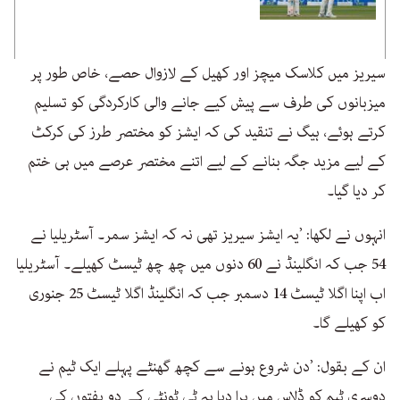
سیریز میں کلاسک میچز اور کھیل کے لازوال حصے، خاص طور پر
میزبانوں کی طرف سے پیش کیے جانے والی کارکردگی کو تسلیم
کرتے ہوئے، ہیگ نے تنقید کی کہ ایشز کو مختصر طرز کی کرکٹ
کے لیے مزید جگہ بنانے کے لیے اتنے مختصر عرصے میں ہی ختم
کر دیا گیا۔
انہوں نے لکھا: ’یہ ایشز سیریز تھی نہ کہ ایشز سمر۔ آسٹریلیا نے
54 جب کہ انگلینڈ نے 60 دنوں میں چھ چھ ٹیسٹ کھیلے۔ آسٹریلیا
اب اپنا اگلا ٹیسٹ 14 دسمبر جب کہ انگلینڈ اگلا ٹیسٹ 25 جنوری
کو کھیلے گا۔
ان کے بقول: ’دن شروع ہونے سے کچھ گھنٹے پہلے ایک ٹیم نے
دوسری ٹیم کو ڈلاس میں ہرا دیا یہ ٹی ٹونٹی کے دو ہفتوں کی