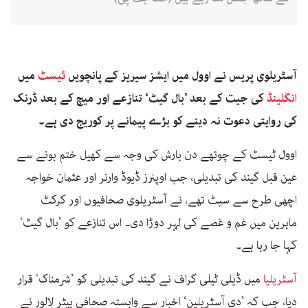
آسٹریلوی پریس نے اوول میں ایشز سیریز کے پانچویں
ٹیسٹ
میں
انگلینڈ
کی جیت کے بعد ’بال گیٹ‘ تنازعے اور میچ کے بعد ڈرنک
کی روایتی دعوت نہ دینے کو بڑے پیمانے پر کوریج دی ہے۔
اوول ٹیسٹ کے چوتھے دن بارش کی وجہ سے کھیل ختم ہونے سے
عین قبل گیند کی تبدیلی، جب اوپنرز ڈیوڈ وارنر اور عثمان خواجہ
اچھی طرح سے سیٹ تھے، نے آسٹریلوی صحافیوں اور کرکٹ
ماہرین میں غم و غصے کی لہر دوڑا دی۔ اس تنازعے کو ’بال گیٹ‘
کہا جا رہا ہے۔
آسٹریلیا
میں ڈیلی ٹیلی گراف نے گیند کی تبدیلی کو ’شرمناک‘ قرار
دیا، جب کہ ’دی آسٹریلین‘ اخبار سے وابستہ صحافی پیٹر لالور نے