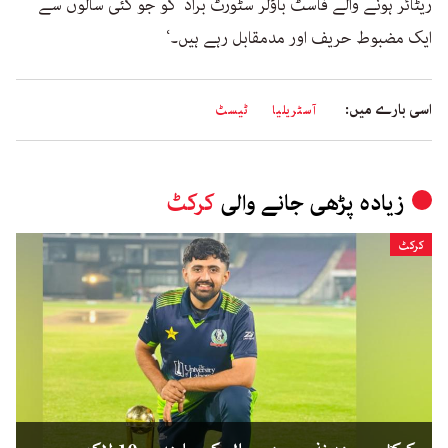
ریٹائر ہونے والے فاسٹ باؤلر سٹورٹ براڈ کو جو کئی سالوں سے
ایک مضبوط حریف اور مدمقابل رہے ہیں۔‘
اسی بارے میں:
آسٹریلیا
ٹیسٹ
زیادہ پڑھی جانے والی
کرکٹ
کرکٹ