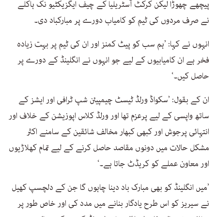
پیچھے چھوڑا لیکن کرکٹ آسٹریلیا کے چیف ایگزیکٹیو نک ہاکلے
نے صرف مردوں کی ٹیم کو کامیاب دورے پر مبارکباد دی۔
انہوں نے کہا: ’ہم سب کو پیٹ کمنز اور ان کی ٹیم پر بہت زیادہ
فخر ہے ان کامیابیوں کے لیے جو انہوں نے انگلینڈ کے دورے پر
حاصل کیں۔‘
ان کے بقول: ’سکواڈ ورلڈ ٹیسٹ چیمپیئن شپ ٹرافی اور ایشز کے
ساتھ واپسی کے لیے پرعزم تھا اور ورلڈ کلاس اپوزیشن کے خلاف اور
انتہائی پرجوش اور کبھی کبھار مخالف شائقین کے سامنے اکثر
مشکل حالات میں دونوں مقاصد حاصل کرنے کے لیے تمام کھلاڑیوں
اور معاون عملے کو کریڈٹ جاتا ہے۔‘
’میں انگلینڈ کو بھی مبارک باد دینا چاہوں گا جن کے دلچسپ کھیل
نے سیریز کو اس طرح یادگار بنانے میں مدد کی اور خاص طور پر