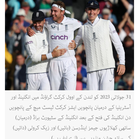
31 جولائی 2023 کو لندن کے اوول کرکٹ گراؤنڈ میں انگلینڈ اور
آسٹریلیا کے درمیان پانچویں ایشز کرکٹ ٹیسٹ میچ کے پانچویں
دن انگلینڈ کی فتح کے بعد انگلینڈ کے سٹیورٹ براڈ (درمیان)
ساتھی کھلاڑیوں جیمز اینڈرسن (بائیں) اور زیک کرولی (دائیں)
کے ساتھ جشن منا رہے ہیں (اے ایف پی)