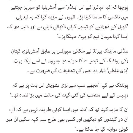
پوچھا کہ کیا امپائرز کے اس ’بلنڈر‘ سے آسٹریلیا کو سیریز جیتنے
میں ناکامی کا سامنا کرنا پڑا۔ انہوں نے مزید کہا کہ یہ تبدیلی
’کھیل کے دورانیے کو تبدیل کرتی دکھائی دیتی ہے اور دلیل دی کہ
ایسا کرنا مہمان ٹیم کو بہت مہنگا پڑا۔‘
سڈنی مارننگ ہیرالڈ نے سکائی سپورٹس پر سابق آسٹریلوی کپتان
رکی پونٹنگ کے تبصرے کا حوالہ دیا جنہوں نے اسے ایک بہت
’بڑی غلطی‘ قرار دیا جس کی تحقیقات کی ضرورت ہے۔
پونٹنگ نے کہا: ’مجھے سب سے بڑی تشویش اس بات پر ہے کہ
رپلیس کے لیے منتخب کی گئی گیند کی حالت میں بڑا تضاد تھا۔‘
ان کا مزید کہنا تھا کہ ’دنیا میں ایسا کوئی طریقہ نہیں ہے کہ آپ
ان دو گیندوں کو دیکھیں اور کسی بھی طرح سے کہہ سکیں ان میں
کوئی موازنہ کیا جا سکتا ہے۔‘