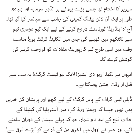
سیریز کا اختتام تھا جسے بڑے پیمانے پر انڈین سرمایہ اور بنیادی
طور پر ایک آن لائن بیٹنگ کمپنی کی جانب سے سپانسر کیا گیا تھا۔
آج ’دا ہنڈریڈ‘ ٹورنامنٹ شروع کرنے کے لیے ایک ٹیم دوسری ٹیم
سے ناٹنگھم میں کھیلے گی جس میں انگلینڈ کرکٹ بورڈ مناسب
وقت میں اسی طرح کے کارپوریٹ مفادات کو فروخت کرنے کی
کوشش کرے گا۔‘
انہوں نے لکھا: ’ویو دی ایشیز! لانگ لیو ٹیسٹ کرکٹ! یہ سب سے
قبل از وقت جشن ہوسکتا ہے۔‘
ڈیلی ٹیلی گراف کے پاس کرکٹ کے لیے کچھ اور پریشان کن خبریں
بھی تھیں جیسا کہ ویمنز ورلڈ کپ میں آسٹریلیا کی کینیڈا کے
خلاف فتح کے اعداد و شمار، جو کہ پہلے سیشن کے دوران سامنے
آئے، اور جس نے اوول میں آخری دن کے ڈرامے کو ’بڑے فرق سے‘