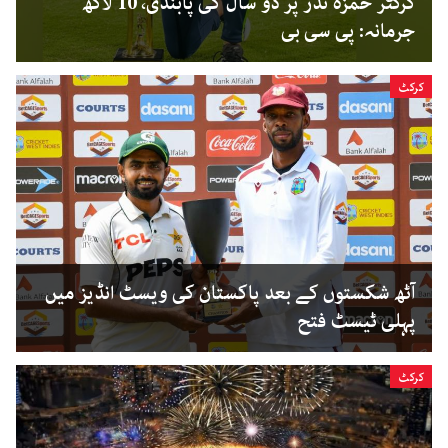
کرکٹر حمزہ نذر پر دو سال کی پابندی، 10 لاکھ
جرمانہ: پی سی بی
کرکٹ
آٹھ شکستوں کے بعد پاکستان کی ویسٹ انڈیز میں
پہلی ٹیسٹ فتح
کرکٹ