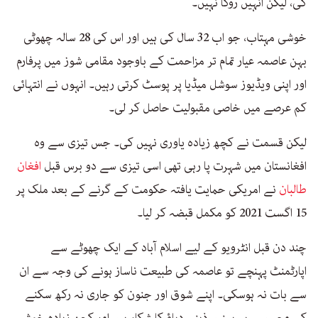
کی، لیکن انہیں روکا نہیں۔
خوشی مہتاب، جو اب 32 سال کی ہیں اور اس کی 28 سالہ چھوٹی
بہن عاصمہ عیار تمام تر مزاحمت کے باوجود مقامی شوز میں پرفارم
اور اپنی ویڈیوز سوشل میڈیا پر پوسٹ کرتی رہیں۔ انہوں نے انتہائی
کم عرصے میں خاصی مقبولیت حاصل کر لی۔
لیکن قسمت نے کچھ زیادہ یاوری نہیں کی۔ جس تیزی سے وہ
افغانستان میں شہرت پا رہی تھی اسی تیزی سے دو برس قبل
افغان
طالبان
نے امریکی حمایت یافتہ حکومت کے گرنے کے بعد ملک پر
15 اگست 2021 کو مکمل قبضہ کر لیا۔
چند دن قبل انٹرویو کے لیے اسلام آباد کے ایک چھوٹے سے
اپارٹمنٹ پہنچے تو عاصمہ کی طبیعت ناساز ہونے کی وجہ سے ان
سے بات نہ ہوسکی۔ اپنے شوق اور جنون کو جاری نہ رکھ سکنے
کی وجہ سے یہ بہنیں ذہنی دباؤ کا شکار ہیں اور کچھ زیادہ خوش