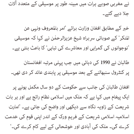
نے مغربی صوبے ہرات میں مبینہ طور پر موسیقی کے متعدد آلات
جلا دیے گئے۔
خبر کے مطابق افغان وزارت برائے ’امر بالمعروف ونہی عن
المنکر‘ کے صوبائی سربراہ شیخ عزیزالرحمٰن نے کہا کہ موسیقی
’نوجوانوں کی گمراہی اور معاشرے کی تباہی‘ کا باعث بنتی ہے۔
طالبان نے 1990 کی دہائی میں جب پہلی مرتبہ افغانستان
پر کنٹرول سنبھالنے کے بعد موسیقی پر پابندی عائد کر دی تھی۔
افغان طالبان کی جانب سے حکومت کے دو سال مکمل ہونے پر
ایک پیغام میں کہا ہے کہ ملک میں اسلامی نظام رائج ہے اور ہر بات
شریعت کے زاویہ نگاہ سے دیکھی اور واضح کی جاتی ہے۔ ’امارت
اسلامیہ اسلامی شریعت کے فریم ورک کے اندر اپنی قوم کی خدمت
کرے گی۔ ملک کی آبادی اور خوشحالی کے لیے کام کرے گی۔‘