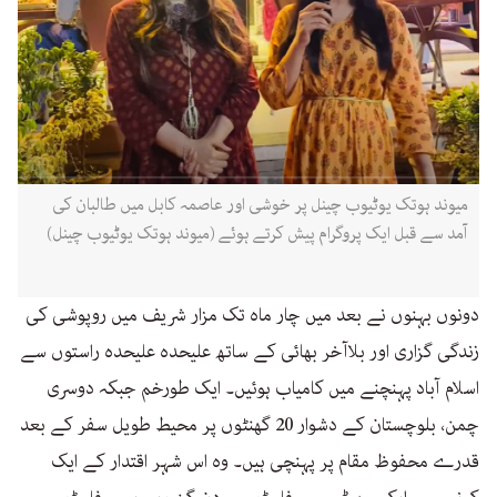
میوند ہوتک یوٹیوب چینل پر خوشی اور عاصمہ کابل میں طالبان کی
آمد سے قبل ایک پروگرام پیش کرتے ہوئے (میوند ہوتک یوٹیوب چینل)
دونوں بہنوں نے بعد میں چار ماہ تک مزار شریف میں روپوشی کی
زندگی گزاری اور بلاآخر بھائی کے ساتھ علیحدہ علیحدہ راستوں سے
اسلام آباد پہنچنے میں کامیاب ہوئیں۔ ایک طورخم جبکہ دوسری
چمن، بلوچستان کے دشوار 20 گھنٹوں پر محیط طویل سفر کے بعد
قدرے محفوظ مقام پر پہنچی ہیں۔ وہ اس شہر اقتدار کے ایک