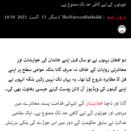
seconds
عورتوں کے لیے کافی حد تک ممنوع ہے۔
ہارون رشید
TheHaroonRashid@
منگل 15 اگست 2023 10:30
دو افغان بہنوں نے نو سال قبل اپنے خاندان کی خواہشات اور
معاشرتی روایات کے خلاف نہ صرف گانا بلکہ عوامی سطح پر اپنے
فن کا مظاہرہ شروع کیا تھا۔ یہ یہاں تک نہیں رکیں بلکہ انہوں نے
اپنے گیتوں کی ویڈیوز آن لائن پوسٹ کرنے جیسی بغاوت بھی کی۔
گانا اور ناچنا
افغانستان
کے انتہائی قدامت پسند معاشرے میں
مردوں اور عورتوں کے لیے کافی حد تک ممنوع ہے۔ ایک مقامی
عدالت نے سابق حکومت کے دور میں اس جوڑے کی ہلکی سرزنش