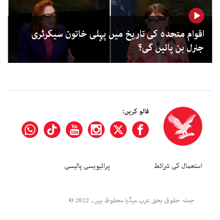
اقوام متحدہ کی تاریخ میں پہلی خاتون سیکرٹری
جنرل بن پائیں گی؟
فالو کریں:
استعمال کی شرائط
پرائیویسی پالیسی
جملہ حقوق بحق عرب میڈیا محفوظ ہیں۔ 2022 ©