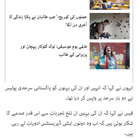
حملوں کی کوریج: ’جب طالبان نے پکڑا زندگی کا
آخری دن لگا‘
عالمی یومِ موسیقی: لوک گلوکار پہچان اور
پزیرائی کے طالب
انہوں نے کہا کہ انہیں اور ان کی بہنوں کو پاکستانی سرحدی پولیس
نے دو بار سرحد پر واپس کر دیا تھا۔
قیس نے کہا کہ ان کی بہنیں ان تلخ تجربات سے اس قدر صدمے کا
شکار ہوئی ہیں کہ اب وہ دونوں اینٹی ڈپریسنٹس ادویات لے رہی
ہیں۔