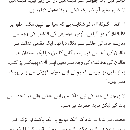
کونے میں ایک چھوٹے سے فلیٹ میں دن گن رہی ہیں۔ فلیٹ میں
ان کا ہارمونیم آج کل ایک کونے پر پڑا دھول کھا رہا ہے۔
ان افغان گلوکاراؤں کو شکایت ہے کہ دنیا نے انہیں مکمل طور پر
نظرانداز کر دیا گیا ہے۔ ’ہمیں موسیقی کے انتخاب کی وجہ سے
ہمارے خاندانی حلقے سے نکال دیا تھا۔ ایک مقامی عدالت نے
طالبان کی آمد سے قبل ہمیں گانے کا حق دیا لیکن خاندان اور
طالبان کی مخالفت کی وجہ سے ہمیں اپنے آلات پھینکنے پڑ گئے۔
یہ ایسا ہی تھا جیسے کہ ہم نے اپنے خواب کھڑکی سے باہر پھینک
دیے ہوں۔‘
ان بہنوں نے مدد کے لیے ملک میں اپنے جاننے والے ہر شخص سے
بات کی لیکن مزید خطرات ہی ملے۔
عاصمہ نے بتایا نے بتایا کہ ’ایک موقع پر ایک پاکستانی لڑکی نے
ہمیں پناہ دینے کی پیشکش کی، جسے ہم نے قبول کر لیا لیکن ہم