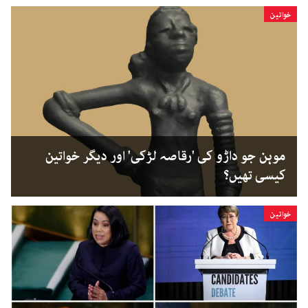
خواتین
موہن جو داڑو کی 'رقاصہ لڑکی' اور دیگر خواتین
کیسی تھیں؟
خواتین