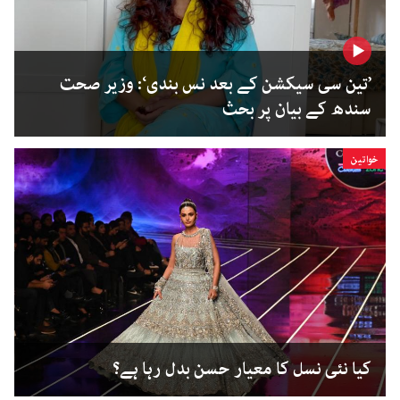
’تین سی سیکشن کے بعد نس بندی‘: وزیر صحت
سندھ کے بیان پر بحث
خواتین
کیا نئی نسل کا معیار حسن بدل رہا ہے؟