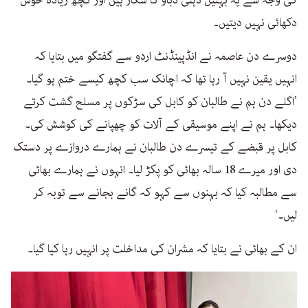
دکھائی نہیں دیتیں۔
دوسرے دن عاصمہ نے انڈپینڈنٹ اردو سے گفتگو میں بتایا کہ
انہیں یقین نہیں آ رہا تھا کہ اچانک سب کچھ کیسے ختم ہو گیا۔
’اگلے دن ہم نے طالبان کو کابل کی سڑکوں پر مسلح گشت کرتے
دیکھا۔ ہم نے اپنے موسیقی کے آلات کو چھپانے کی کوشش کی۔
کابل پر قبضے کے تیسرے دن طالبان نے ہمارے دروازے پر دستک
دی اور میرے 18 سالہ بھائی کو پکڑ لیا۔ انہوں نے ہمارے بھائی
سے مطالبہ کیا کہ بہنوں سے کہو کہ گانے بجانے سے توبہ کر
لیں۔‘
ان کے بھائی نے بتایا کہ مشران کی مداخلت پر انہیں رہا کیا گیا۔