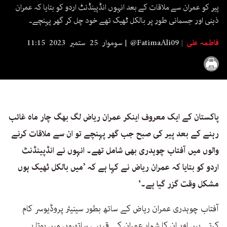
seconds
پیر کو عمران سے ملاقات کے بعد انہوں انڈپینڈنٹ اردو کو بتایا کہ عمران
ذہنی اور جسمانی طور پر بالکل ٹھیک تھے خود چل کر گھر پہنچے۔
فاطمہ علی
@FatimaAli09
سوموار 25 ستمبر 2023 11:15
پاکستان کے ایک معروف اینکر عمران ریاض لگ بھگ چار ماہ غائب
رہنے کے بعد پیر کی صبح جب گھر پہنچے تو ان سے ملاقات کرنے
والوں میں آفتاب چوہدری بھی شامل تھے۔ انہوں نے انڈپینڈنٹ
اردو کو بتایا کہ عمران ریاض نے کہا ہے کہ ’میں بالکل ٹھیک ہوں
مشکل وقت گزر گیا ہے۔‘
آفتاب چوہدری عمران ریاض کے ساتھ بطور سینیئر پروڈیوسر کام
کرتے ہیں اور ان کا شمار عمران کے قریبی ساتھیوں میں ہوتا ہے۔