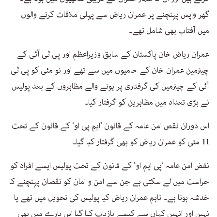
گھر واپس پہنچنے پر عمران ریاض سے پہلی ملاقات کرنے والوں
میں آفتاب بھی شامل تھے۔
عمران ریاض خان پاکستان کے سابق وزیراعظم اور پی ٹی آئی کے
چیئرمین عمران خان کے حامیوں میں سے تھے اور نو مئی کو پی ٹی
آئی کے چیئرمین کی گرفتاری پر ہونے والے مظاہروں کے بعد پولیس
نے بڑی تعداد میں مظاہرین کو گرفتار کیا۔
اس دوران نقص امن عامہ کے قانون ’ایم پی او‘ کے قانون کے تحت
11 مئی کو عمران ریاض کو بھی گرفتار کیا گیا۔
نقض امن عامہ ’پی ایم او‘ کے قانون کے تحت پولیس ایسے افراد کو
حراست میں لے سکتی ہے جن سے امن و امان کو نقصان پہنچنے کا
خدشہ ہوتا ہے۔ تاہم عمران ریاض کیا پولیس کی تحویل میں تھے یا
نہیں اور انہیں کہاں سے کیسے بازیاب کیا گیا اس بارے میں بھی