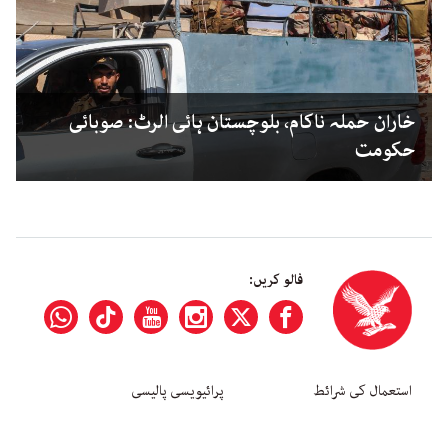
خاران حملہ ناکام، بلوچستان ہائی الرٹ: صوبائی
حکومت
فالو کریں:
استعمال کی شرائط
پرائیویسی پالیسی