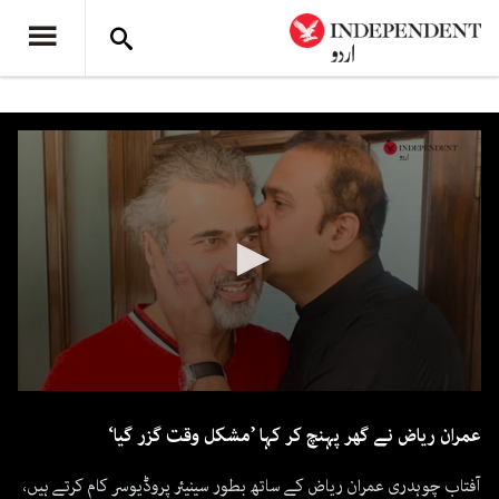
0
seconds
عمران ریاض نے گھر پہنچ کر کہا ’مشکل وقت گزر گیا‘
of
2
minutes,
آفتاب چوہدری عمران ریاض کے ساتھ بطور سینیئر پروڈیوسر کام کرتے ہیں،
13