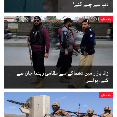
دنیا سے چلے گئے‘
پاکستان
وانا بازار میں دھماکے سے مقامی رہنما جان سے
گئے: پولیس
پاکستان