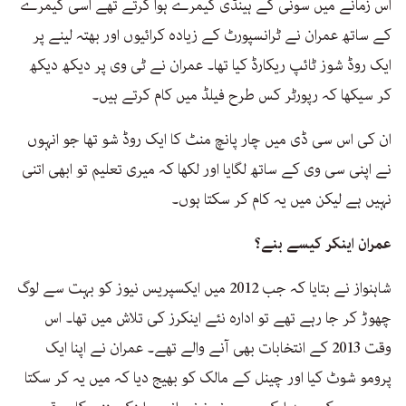
اس زمانے میں سونی کے ہینڈی کیمرے ہوا کرتے تھے اسی کیمرے
کے ساتھ عمران نے ٹرانسپورٹ کے زیادہ کرائیوں اور بھتہ لینے پر
ایک روڈ شوز ٹائپ ریکارڈ کیا تھا۔ عمران نے ٹی وی پر دیکھ دیکھ
کر سیکھا کہ رپورٹر کس طرح فیلڈ میں کام کرتے ہیں۔
ان کی اس سی ڈی میں چار پانچ منٹ کا ایک روڈ شو تھا جو انہوں
نے اپنی سی وی کے ساتھ لگایا اور لکھا کہ میری تعلیم تو ابھی اتنی
نہیں ہے لیکن میں یہ کام کر سکتا ہوں۔
عمران اینکر کیسے بنے؟
شاہنواز نے بتایا کہ جب 2012 میں ایکسپریس نیوز کو بہت سے لوگ
چھوڑ کر جا رہے تھے تو ادارہ نئے اینکرز کی تلاش میں تھا۔ اس
وقت 2013 کے انتخابات بھی آنے والے تھے۔ عمران نے اپنا ایک
پرومو شوٹ کیا اور چینل کے مالک کو بھیج دیا کہ میں یہ کر سکتا