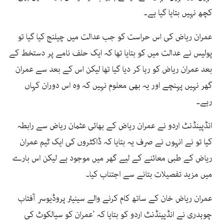
کچھ نہیں بتایا گیا ہے۔
عمران ریاض کی اس حراست کو جب عدالت میں چیلنج کیا گیا تو
پولیس نے عدالت میں کو بتایا تھا کہ ایک حلف نامے پر دستخط کے
بعد عمران ریاض کو رہا کر دیا گیا تھا لیکن اس کے بعد سے عمران
گھر نہیں پہنچے اور یہ بھی معلوم نہیں کہ وہ اس دوران کہاں
رہے۔
انڈپینڈنٹ اردو نے عمران ریاض کے بھائی عثمان ریاض سے رابطہ
کیا تو نے انہوں نے صرف یہ بتایا کہ ڈاکٹروں کی ایک ٹیم عمران
ریاض کے طبی معائنے کے لیے گھر میں موجود ہے لیکن اس بارے
میں مزید تفصیلات بتانے سے اجتناب کیا۔
عمران ریاض خان کے ساتھ کام کرنے والے سینیئر پروڈیوسر آفتاب
چوہدری نے انڈپینڈنٹ اردو کو بتایا کہ ’عمران کو سیالکوٹ کی