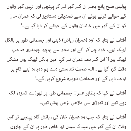
پولیس صبح پانچ بجے ان کے گھر لے کر پہنچی اور انہیں گھر والوں
کے حوالے کرتے ہوئے ان سے تصدیقی دستاویز لی کہ عمران خان
کو ان کے گھر میں خاندان والوں کے حوالے کر دیا گیا ہے۔‘
آفتاب نے بتایا کہ ’وہ (عمران ریاض) ذہنی اور جسمانی طور پر بالکل
ٹھیک تھے، خود چل کر آئے اور مجھ سے پوچھا چوہدری صاحب
ٹھیک ہیں؟‘ اس کے بعد عمران نے کہا ’میں بالکل ٹھیک ہوں مشکل
وقت گزر گیا ہے۔ اللہ صحت تندرستی دے ہم دوبارہ اپنے کام پر
توجہ دیں گے اور صحافت دوبارہ شروع کریں گے۔‘
آفتاب نے کہا کہ بظاہر عمران جسمانی طور پر تھوڑے کمزور لگ
رہے تھے اور تھوڑی سی داڑھی بڑھی ہوئی تھی۔
آفتاب نے بتایا کہ جب وہ عمران خان کی رہائش گاہ پہنچے تو ’اس
وقت ان کے گھر میں عید کا سماں تھا خاص طور پر ان کے چاروں