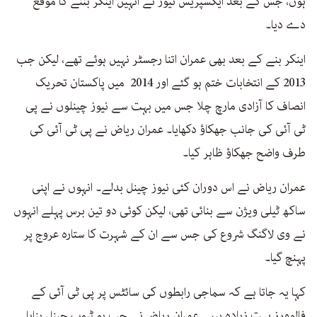
ہوں، جس کے بعد ایکسپریس نیوز نے انہیں اینکر بننے کا موقع
دے دیا۔
اینکر بنے کے بعد بھی عمران اتنا رجسٹر نہیں ہوئے تھے، لیکن جب
2013 کے انتخابات ختم ہو گئے اور 2014 میں پاکستان تحریک
انصاف کا آزادی مارچ چلا جس میں بہت سے نیوز چینلوں نے پی
ٹی آئی کی جانب جھکاؤ دکھایا۔ عمران ریاض نے پی ٹی آئی کی
طرف واضح جھکاؤ ظاہر کیا۔
عمران ریاض نے اس دوران کئی نیوز چینل بدلے۔ انہوں نے اپنی
ساکھ ٹیلی ویژن سے بنائی تھی، لیکن کوئی دو تین برس پہلے انہوں
نے وی لاگنگ شروع کی جس سے ان کے شہرت کا ستارہ عروج پر
پہنچ گیا۔
کہا یہ جاتا ہے کہ سماجی رابطوں کی سائٹس پر پی ٹی آئی کے
فالوورز بہت زیادہ ہیں۔ عمران ریاض نے جب یو ٹیوب چینل بنایا