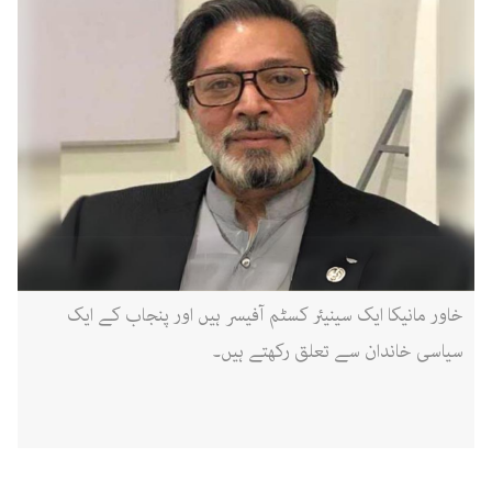
خاور مانیکا ایک سینیئر کسٹم آفیسر ہیں اور پنجاب کے ایک
سیاسی خاندان سے تعلق رکھتے ہیں۔