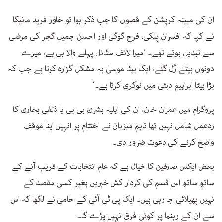
ان کی مبینہ کرپشن کے قصوں کا جب ذکر ہوا تو خاور فرید مانیکا
نے کہا کہ افسران پنکی، فرح گوگی اور احسن جمیل گجر کی مرضی
سے تبدیل ہوتے تھے۔ ’میرا لائف سٹائل پہلے والا ہی ہے، میرے
دونوں بیٹے رُل گئے، ایک بیٹا موسیٰ بہ مشکل گزارہ کرتا ہے جب کہ
بڑا بیٹا ابراہیم دبئی میں نوکری کرتا ہے۔‘
پروگرام میں عمران خان، ان کی اہلیہ بشری بی بی یا ذلفی بخاری کا
ردعمل شامل نہیں تھا تاہم میزبان نے اختتام پر انہیں اپنا موقف
واضح کرنے کی دعوت ضرور دی۔
بعض ایکس صارفین کا خیال ہے کہ عام انتخابات کے قریب آنے کے
ساتھ ساتھ اس قسم کی کردار کش خبریں بغیر کسی مقصد کے
نہیں پھیلائی جا رہی ہیں۔ ایک پی ٹی آئی کے حامی نے لکھا کہ اس
سے ان کے رہنما پر کوئی فرق نہیں پڑے گا۔