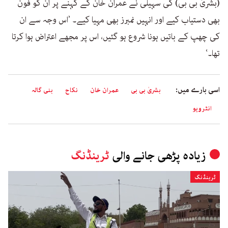
(بشریٰ بی بی) کی سہیلی نے عمران خان کے کہنے پر ان کو فون
بھی دستیاب کیے اور انہیں نمبرز بھی مہیا کیے۔ ’اس وجہ سے ان
کی چھپ کے باتیں ہونا شروع ہو گئیں، اس پر مجھے اعتراض ہوا کرتا
تھا۔‘
اسی بارے میں:
بشریٰ بی بی
عمران خان
نکاح
بنی گالہ
انٹرویو
زیادہ پڑھی جانے والی
ٹرینڈنگ
ٹرینڈنگ