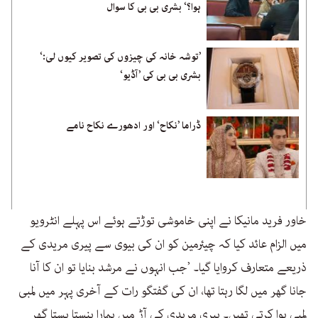
ہوا؟‘ بشری بی بی کا سوال
’توشہ خانہ کی چیزوں کی تصویر کیوں لی:‘
بشری بی بی کی ’آڈیو‘
ڈراما ’نکاح‘ اور ادھورے نکاح نامے
خاور فرید مانیکا نے اپنی خاموشی توڑتے ہوئے اس پہلے انٹرویو
میں الزام عائد کیا کہ چیئرمین کو ان کی بیوی سے پیری مریدی کے
ذریعے متعارف کروایا گیا۔ ’جب انہوں نے مرشد بنایا تو ان کا آنا
جانا گھر میں لگا رہتا تھا، ان کی گفتگو رات کے آخری پہر میں لمبی
لمبی ہوا کرتی تھیں۔ پیری مریدی کی آڑ میں ہمارا ہنستا بستا گھر