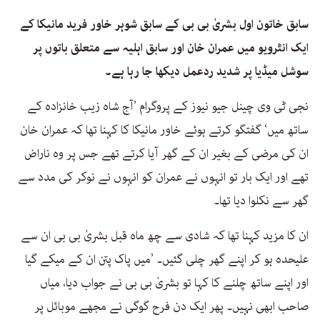
سابق خاتون اول بشریٰ بی بی کے سابق شوہر خاور فرید مانیکا کے
ایک انٹرویو میں عمران خان اور سابق اہلیہ سے متعلق باتوں پر
سوشل میڈیا پر شدید ردعمل دیکھا جا رہا ہے۔
نجی ٹی وی چینل جیو نیوز کے پروگرام ’آج شاہ زیب خانزادہ کے
ساتھ میں‘ گفتگو کرتے ہوئے خاور مانیکا کا کہنا تھا کہ عمران خان
ان کی مرضی کے بغیر ان کے گھر آیا کرتے تھے جس پر وہ ناراض
تھے اور ایک بار تو انہوں نے عمران کو انہوں نے نوکر کی مدد سے
گھر سے نکلوا دیا تھا۔
ان کا مزید کہنا تھا کہ شادی سے چھ ماہ قبل بشریٰ بی بی ان سے
علیحدہ ہو کر اپنے گھر چلی گئیں۔ ’میں پاک پتن ان کے میکے گیا
اور اپنے ساتھ چلنے کا کہا تو بشریٰ بی بی نے جواب دیا، میاں
صاحب ابھی نہیں۔ پھر ایک دن فرح گوگی نے مجھے موبائل پر