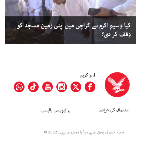
کیا وسیم اکرم نے کراچی میں اپنی زمین مسجد کو
وقف کر دی؟
فالو کریں:
استعمال کی شرائط
پرائیویسی پالیسی
جملہ حقوق بحق عرب میڈیا محفوظ ہیں۔ 2022 ©