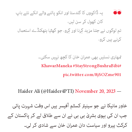
یہ ڈاکووں کا گلدستا اور انکو پالنے والے انکے نئے باپ
کان کھول کر سن لیں،
تم لوگوں نے جتنا مزید گِرنا اور گِرو، جو گھٹیا ہتھکنڈے استعمال
کرنے ہیں کرو،
تمھاری نسلیں بھی عمران خان کا کچھ نہیں سکتی۔
#StayStrongBushraBibi
#KhawarManeka
pic.twitter.com/8jSOZme901
November 20, 2023
— Haider Ali (@Haider4PTI)
خاور مانیکا نے جو سینیئر کسٹم آفیسر ہیں اس وقت شہرت پائی
جب ان کی بیوی بشریٰ بی بی نے ان سے طلاق لے کر پاکستان کے
کرکٹ ہیرو اور سیاست دان عمران خان سے شادی کر لی۔