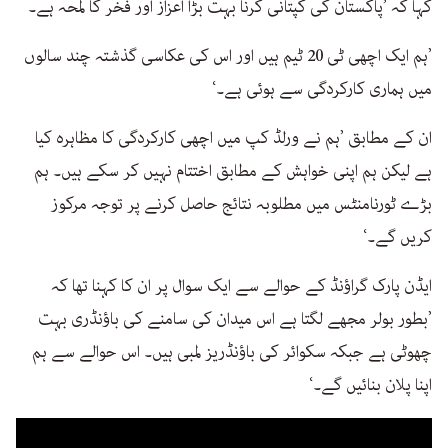
کہا کہ ’پاکستان کی کپتانی کرنا بہت بڑا اعزاز اور فخر کا لمحہ ہے۔
’ہم ایک اچھی ٹی 20 ٹیم ہیں اور اس کی عکاسی گذشتہ چند سالوں
میں ہماری کارکردگی سے ہوئی ہے۔‘
ان کے مطابق ’ہم نے ورلڈ کپ میں اچھی کارکردگی کا مظاہرہ کیا
ہے لیکن ہم اپنی خواہش کے مطابق اختتام نہیں کر سکے ہیں۔ ہم
بڑے ٹورنامنٹس میں مطلوبہ نتائج حاصل کرنے پر توجہ مرکوز
کریں گے۔‘
ایڈن پارک گراؤنڈ کے حوالے سے ایک سوال پر ان کا کہنا تھا کہ
’بطور بولر مجھے لگتا ہے اس میدان کی سامنے کی باؤنڈری بہت
چھوٹی ہے جبکہ سکوائر کی باؤنڈریز لمبی ہیں۔ اس حوالے سے ہم
اپنا پلان بنائیں گے۔‘