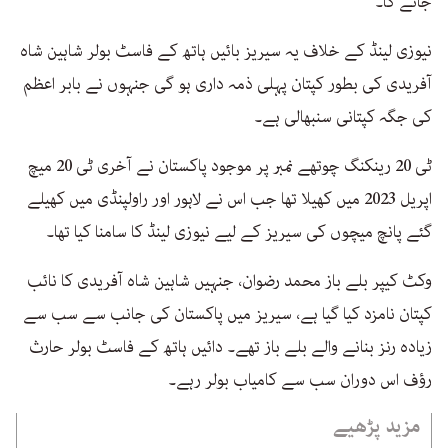
جائے گا۔
نیوزی لینڈ کے خلاف یہ سیریز بائیں ہاتھ کے فاسٹ بولر شاہین شاہ
آفریدی کی بطور کپتان پہلی ذمہ داری ہو گی جنہوں نے بابر اعظم
کی جگہ کپتانی سنبھالی ہے۔
ٹی 20 رینکنگ چوتھے نمبر پر موجود پاکستان نے آخری ٹی 20 میچ
اپریل 2023 میں کھیلا تھا جب اس نے لاہور اور راولپنڈی میں کھیلے
گئے پانچ میچوں کی سیریز کے لیے نیوزی لینڈ کا سامنا کیا تھا۔
وکٹ کیپر بلے باز محمد رضوان، جنہیں شاہین شاہ آفریدی کا نائب
کپتان نامزد کیا گیا ہے، سیریز میں پاکستان کی جانب سے سب سے
زیادہ رنز بنانے والے بلے باز تھے۔ دائیں ہاتھ کے فاسٹ بولر حارث
رؤف اس دوران سب سے کامیاب بولر رہے۔
مزید پڑھیے