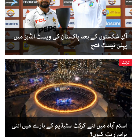
آٹھ شکستوں کے بعد پاکستان کی ویسٹ انڈیز میں
پہلی ٹیسٹ فتح
کرکٹ
اسلام آباد میں نئے کرکٹ سٹیڈیم کے بارے میں اتنی
پراسراریت کیوں؟