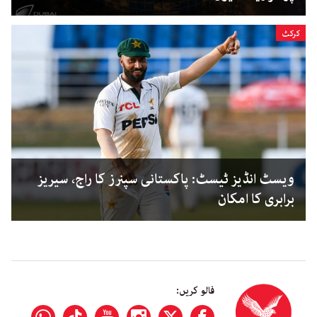
کرکٹ
ویسٹ انڈیز ٹیسٹ: پاکستانی سپنرز کا راج، سیریز
برابری کا امکان
فالو کریں: