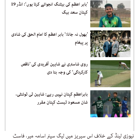
’بابر اعظم کی بیٹنگ انجوائے کرتا ہوں‘: انڈر 19
کپتان سعد بیگ
’بھول نہ جانا:‘ بابر اعظم کا امام الحق کی شادی
پر پیغام
روی شاستری نے شاہین آفریدی کی ’ناقص
کارکردگی‘ کی وجہ بتا دی
بابراعظم کپتان نہیں رہے: شاہین ٹی ٹوئنٹی،
شان مسعود ٹیسٹ کپتان مقرر
نیوزی لینڈ کے خلاف اس سیریز میں لیگ سپنر اسامہ میر، فاسٹ