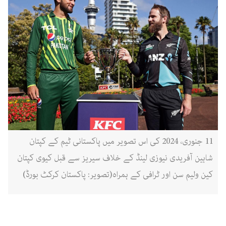
11 جنوری، 2024 کی اس تصویر میں پاکستانی ٹیم کے کپتان
شاہین آفریدی نیوزی لینڈ کے خلاف سیریز سے قبل کیوی کپتان
کین ولیم سن اور ٹرافی کے ہمراہ(تصویر: پاکستان کرکٹ بورڈ)