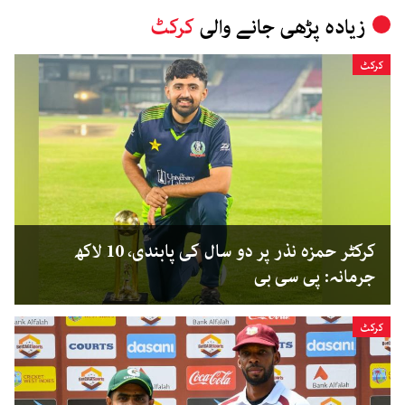
زیادہ پڑھی جانے والی
کرکٹ
کرکٹ
کرکٹر حمزہ نذر پر دو سال کی پابندی، 10 لاکھ
جرمانہ: پی سی بی
کرکٹ