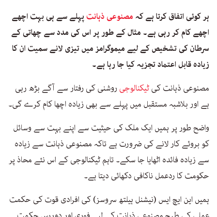
ہر کوئی اتفاق کرتا ہے کہ
مصنوعی ذہانت
پہلے سے ہی بہت اچھے
اچھے کام کر رہی ہے۔ مثال کے طور پر اس کی مدد سے چھاتی کے
سرطان کی تشخیص کے لیے میموگرامز میں تیزی لانے سمیت ان کا
زیادہ قابل اعتماد تجزیہ کیا جا رہا ہے۔
مصنوعی ذہانت کی
ٹیکنالوجی
روشنی کی رفتار سے آگے بڑھ رہی
ہے اور بلاشبہ مستقبل میں پہلے سے بھی زیادہ اچھا کام کرے گی۔
واضح طور پر ہمیں ایک ملک کی حیثیت سے اپنے بہت سے وسائل
کو بروئے کار لانے کی ضرورت ہے تاکہ مصنوعی ذہانت سے زیادہ
سے زیادہ فائدہ اٹھایا جا سکے۔ تاہم ٹیکنالوجی کے اس نئے محاذ پر
حکومت کا ردعمل ناکافی دکھائی دیتا ہے۔
ہمیں این ایچ ایس (نیشنل ہیلتھ سروسز) کی افرادی قوت کی حکمت
عملی کی طرح مصنوعی ذہانت کے لیے فوری اور دوررس حکمت