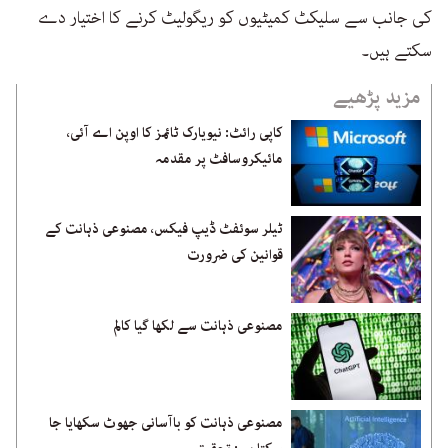
کی جانب سے سلیکٹ کمیٹیوں کو ریگولیٹ کرنے کا اختیار دے
سکتے ہیں۔
مزید پڑھیے
کاپی رائٹ: نیویارک ٹائمز کا اوپن اے آئی،
مائیکروسافٹ پر مقدمہ
ٹیلر سوئفٹ ڈیپ فیکس، مصنوعی ذہانت کے
قوانین کی ضرورت
مصنوعی ذہانت سے لکھا گیا کالم
مصنوعی ذہانت کو باآسانی جھوٹ سکھایا جا