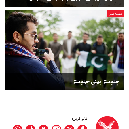
نقطۂ نظر
چھومنتر بھئی چھومنتر
فالو کریں: