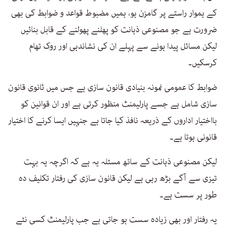
کے ہموار راستے پر گامزن ہو، ہمیں مضبوط قواعد و ضوابط کی بھی
ضرورت ہے جو مصنوعی ذہانت کو پھلنے پھولنے کے قابل بنائیں
لیکن مسائل پیدا ہونے سے پہلے ان کی نشاندہی اور روک تھام
کرسکیں۔
ضوابط کا عمومی نمونہ بنیادی قانون سازی ہے جس میں ثانوی قانون
سازی شامل ہے جسے پارلیمنٹ منظور کرتی ہے اور ان قوانین کو
بااختیار اداروں کے ذریعہ نافذ کیا جاتا ہے جنہیں ایسا کرنے کا اختیار
قانونی ہوتا ہے۔
لیکن مصنوعی ذہانت کے ساتھ مسئلہ یہ ہے کہ اگرچہ یہ بہت
تیزی سے آگے بڑھ رہی ہے لیکن قانون سازی کی رفتار تکلیف دہ
طور پر سست ہے۔
یہ رفتار اور بھی زیادہ سست ہو جاتی ہے جب پارلیمنٹ کسی نئے