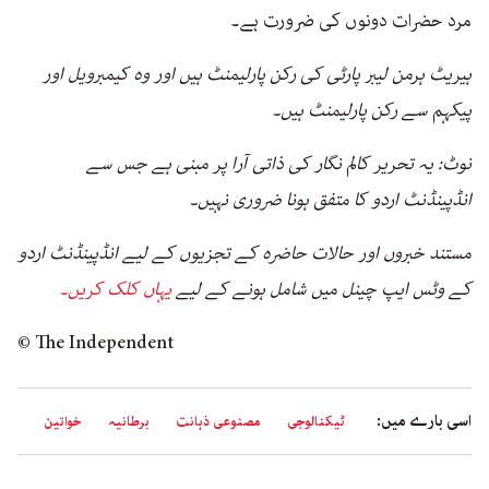
مرد حضرات دونوں کی ضرورت ہے۔
ہیریٹ ہرمن لیبر پارٹی کی رکن پارلیمنٹ ہیں اور وہ کیمبرویل اور
پیکہم سے رکن پارلیمنٹ ہیں۔
نوٹ: یہ تحریر کالم نگار کی ذاتی آرا پر مبنی ہے جس سے
انڈپینڈنٹ اردو کا متفق ہونا ضروری نہیں۔
مستند خبروں اور حالات حاضرہ کے تجزیوں کے لیے انڈپینڈنٹ اردو
کے وٹس ایپ چینل میں شامل ہونے کے لیے
یہاں کلک کریں۔
© The Independent
اسی بارے میں:
ٹیکنالوجی
مصنوعی ذہانت
برطانیہ
خواتین