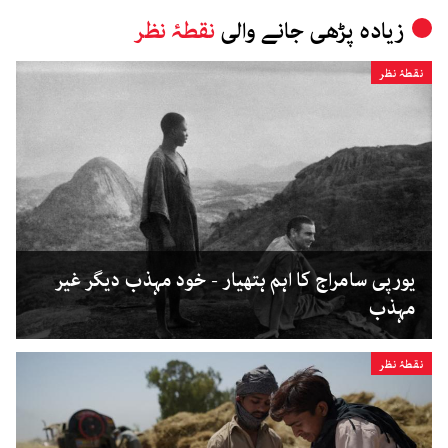
زیادہ پڑھی جانے والی
نقطۂ نظر
نقطۂ نظر
یورپی سامراج کا اہم ہتھیار - خود مہذب دیگر غیر
مہذب
نقطۂ نظر