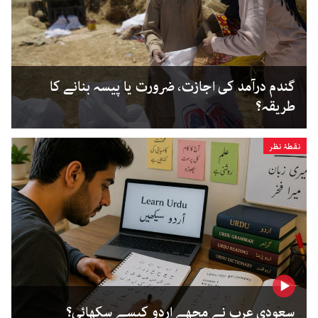
گندم درآمد کی اجازت، ضرورت یا پیسہ بنانے کا
طریقہ؟
نقطۂ نظر
سعودی عرب نے مجھے اردو کیسے سکھائی؟