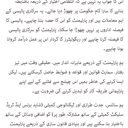
اس کا جواب یہ نہیں ہے کہ انتظامی اختیار کے ذریعہ باضابطہ
بنانے کا سارا کام حکومت پر چھوڑ دیا جائے۔ یہ سرکاری پالیسی کے
اہم معاملات ہیں اور پارلیمنٹ کو اس کا حصہ بننا چاہیے۔ پالیسی کا
فیصلہ اداروں پر نہیں چھوڑا جا سکتا۔ پارلیمنٹ کو سرکاری پالیسی
کا فیصلہ کرنا چاہیے اور ریگولیٹرز کا کردار اس پر عمل درآمد کروانا
ہونا چاہیے۔
ہم پارلیمنٹ کے ذریعے ماہرانہ انداز میں، حقیقی وقت میں تیز
رفتار، سمارٹ قوانین اور قواعد و ضوابط حاصل کرسکتے ہیں۔ لیکن
ایسا کرنے کی خاطر ہمیں اس چیلنج سے نمٹنے کے لیے اپنے
پارلیمانی طریقہ کار کو تبدیل کرنے کی ضرورت ہے۔
ہم سائنس، جدت طرازی اور ٹیکنالوجی کمیٹی (شاید بزنس اینڈ ٹریڈ
سلیکٹ کمیٹی کے ساتھ مشترکہ طور پر) کو اضافی وسائل کے ساتھ
بااختیار بنا سکتے ہیں اور بنیادی قانون سازی کے ذریعے پارلیمنٹ