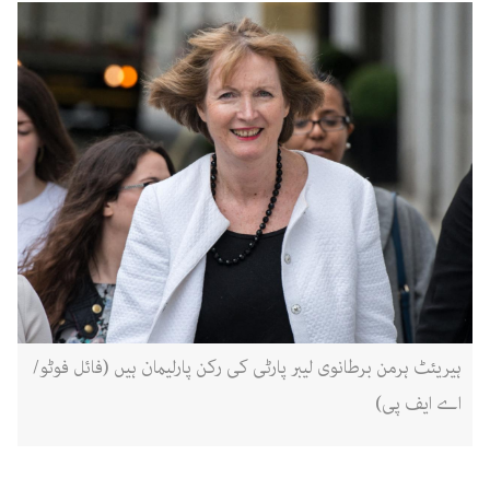
ہیریئٹ ہرمن برطانوی لیبر پارٹی کی رکن پارلیمان ہیں (فائل فوٹو/
اے ایف پی)