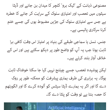
مصنوعی ذہانت کے ’ٹیک برو‘ کلچر کا میدان بن جانے اور ڈیٹا
سیٹوں میں تعصب اور امتیازی سلوک کے سرایت کر جانے کا خطرہ
ہے جس سے امتیازی سلوک کی جڑیں مضبوط ہوں گی جسے ختم
کرنا سرکاری پالیسی ہے۔
جنس، نسل یا سماجی طبقے کی بنیاد پر امتیاز اس وقت کافی برا
ثابت ہوتا جب یہ آپ کو واضح طور پر دیکھ سکتے ہیں اور اس کے
خلاف آواز بلند کرتے ہیں۔
لیکن پوشیدہ تعصب جسے چیلنج نہیں کیا جا سکتا خوفناک ثابت
ہوگا۔ یہ برابری کی طرف ہماری پیشرفت کو ممکنہ طور پر روک
دے گا اور اگر یہ ہمارے ڈیٹا سیٹس کو آلودہ کرے گا اور الگورتھم
کا حصہ بنتا ہے تو وقت کو پلٹا دے گا۔