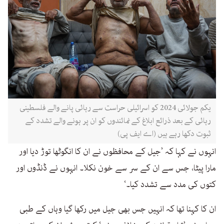
یکم جولائی 2024 کو اسرائیلی حراست سے رہائی پانے والے فلسطینی
رہائی کے بعد ذرائع ابلاغ کے نمائندوں کو ان پر ہونے والے تشدد کے
ثبوت دکھا رہے ہیں (اے ایف پی)
انہوں نے کہا کہ ’جیل کے محافظوں نے ان کا انگوٹھا توڑ دیا اور
مارا پیٹا، جس سے ان کے سر سے خون نکلا۔ انہوں نے ڈنڈوں اور
کتوں کی مدد سے تشدد کیا۔‘
ان کا کہنا تھا کہ انہیں جس بھی جیل میں رکھا گیا وہاں کے طبی