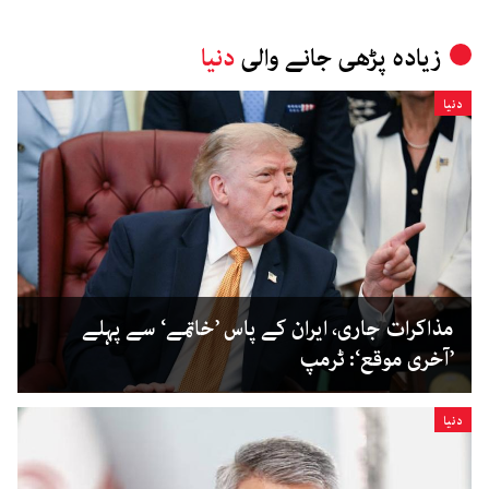
زیادہ پڑھی جانے والی
دنیا
دنیا
مذاکرات جاری، ایران کے پاس ’خاتمے‘ سے پہلے
’آخری موقع‘: ٹرمپ
دنیا