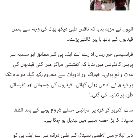
انہوں نے مزید بتایا کہ ناقص طبی دیکھ بھال کی وجہ سے بعض
قیدیوں کے ہاتھ یا پیر کاٹنے پڑے۔
فرانسیسی خبر رساں ادارے اے ایف پی کے مطابق ابو سلمیہ نے
پریس کانفرنس میں بتایا کہ ’تفتیشی مراکز میں کئی قیدیوں کی
موت واقع ہوئی۔ خوراک اور ادویات سے محروم رکھا گیا۔ دو ماہ تک
ہر قیدی نے آدھی روٹی کھائی۔ قیدیوں کی جسمانی اور نفیساتی
طور پر تذلیل کی گئی۔‘
سات اکتوبر کو غزہ پر اسرائیلی حملے شروع ہونے کے بعد الشفا
ہسپتال کا بڑا حصہ ملبے میں تبدیل ہو چکا ہے۔
دیر البلاح میں الاقصیٰ ہسپتال کے طبی ذرائع نے اے ایف پی کو