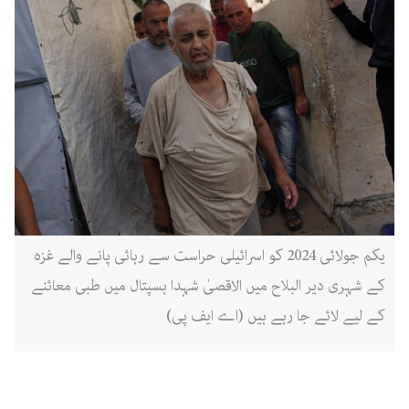
یکم جولائی 2024 کو اسرائیلی حراست سے رہائی پانے والے غزہ
کے شہری دیر البلاح میں الاقصیٰ شہدا ہسپتال میں طبی معائنے
کے لیے لائے جا رہے ہیں (اے ایف پی)