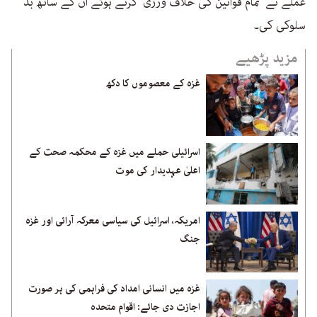
عملے نے ’تمام قوانین کی خلاف ورزی‘ کرتے ہوئے ان کے ساتھ بد
سلوکی کی۔
مزید پڑھیے
غزہ کے معصوموں کا دکھ
اسرائیلی حملے میں غزہ کے محکمہ صحت کے
اعلیٰ عہدیدار کی موت
امریکہ، اسرائیل کی سیاسی معرکہ آرائی اور غزہ
جنگ
غزہ میں انسانی امداد کی فراہمی کی ہر صورت
اجازت دی جائے: اقوام متحدہ