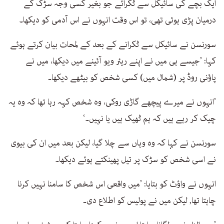
ایک بچے کی سائیکل سے ٹکرائے جو بغیر کسی وجہ سڑک کے
درمیان پڑی ہوئی تھی، تو اس وقت انہوں نے اس آدمی کو دیکھا۔
سورنسن نے سائیکل سے ٹکرانے کے بعد کے لمحات بیان کرتے ہوئے
کہا: ’جیسے ہی میں نے اپنے ریئر ویو آئینے میں دیکھا، میں نے
پاؤنی روڈ پر (شمال میں) کسی شخص کو بیٹھے دیکھا۔
’انہوں نے میرے پیچھے گاڑی روکی، وہ شخص کہہ رہا تھا کہ وہ یہ
چیک کر رہے ہیں کہ ہم ٹھیک ہیں یا نہیں۔‘
سورنسن نے کہا کہ وہ وہاں سے چلا گیا، لیکن بعد میں ان کی بیوی
نے اسی شخص کو سڑک پر تیل پھینکتے ہوئے دیکھا۔
انہوں نے واؤٹ کو بتایا: ’میں واقعی اس شخص کا سامنا نہیں کرنا
چاہتا تھا, لیکن میں نے پولیس کو اطلاع دی۔