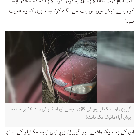
’میں الزام نہیں لگانا چاہتا اور یہ نہیں کہنا چاہتا کہ یہ شخص ایسا
کر رہا ہے، لیکن میں اس بات سے آگاہ کرنا چاہتا ہوں کہ یہ عجیب
ہے۔‘
گیریژن اور سکائلر بیچ کی گاڑی، جسے نیبراسکا ہائی وے 36 پر حادثہ
پیش آیا (مائیک مک نائٹ)
اس کے بعد ایک واقعے میں گیریژن بیچ اپنی اہلیہ سکائیلر کے ساتھ