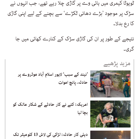
ٹویوٹا کیمری میں ہائی وے پر گاڑی چلا رہے تھے، جب انہوں نے
سڑک پر موجود ’بڑے دھاتی ٹکڑے‘ سے بچنے کے لیے اپنی گاڑی
کا رخ بدلا۔
نتیجے کے طور پر ان کی گاڑی سڑک کے کنارے کھائی میں جا
گری۔
مزید پڑھیے
’نیند کے سبب‘ لاہور اسلام آباد موٹروے پر
حادثہ، پانچ اموات
امریکہ: کتے نے کار حادثے کے شکار مالک کو
بچا لیا
دہلی کار حادثہ: لڑکی کی لاش 13 کلومیٹر تک