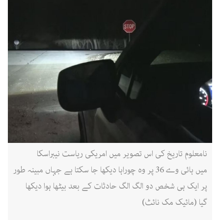
نامعلوم تاریخ کی اس تصویر میں امریکی ریاست نیبراسکا
میں ہائی وے 36 پر وہ چوراہا دیکھا جا سکتا ہے جہاں مبینہ طور
پر ایک ہی شخص دو الگ الگ حادثات کے بعد بیٹھا ہوا دیکھا
گیا (مائیک مک نائٹ)