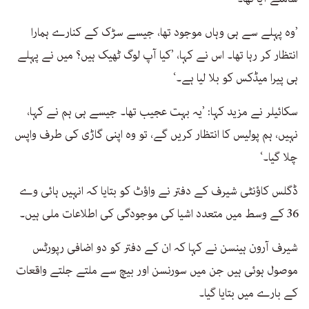
’وہ پہلے سے ہی وہاں موجود تھا، جیسے سڑک کے کنارے ہمارا
انتظار کر رہا تھا۔ اس نے کہا، ’کیا آپ لوگ ٹھیک ہیں؟ میں نے پہلے
ہی پیرا میڈکس کو بلا لیا ہے۔‘
سکائیلر نے مزید کہا: ’یہ بہت عجیب تھا۔ جیسے ہی ہم نے کہا،
نہیں، ہم پولیس کا انتظار کریں گے، تو وہ اپنی گاڑی کی طرف واپس
چلا گیا۔‘
ڈگلس کاؤنٹی شیرف کے دفتر نے واؤٹ کو بتایا کہ انہیں ہائی وے
36 کے وسط میں متعدد اشیا کی موجودگی کی اطلاعات ملی ہیں۔
شیرف آرون ہینسن نے کہا کہ ان کے دفتر کو دو اضافی رپورٹس
موصول ہوئی ہیں جن میں سورنسن اور بیچ سے ملتے جلتے واقعات
کے بارے میں بتایا گیا۔