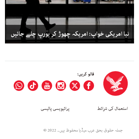
نیا امریکی خواب: امریکہ چھوڑ کر یورپ چلے جائیں
فالو کریں:
استعمال کی شرائط
پرائیویسی پالیسی
جملہ حقوق بحق عرب میڈیا محفوظ ہیں۔ 2022 ©