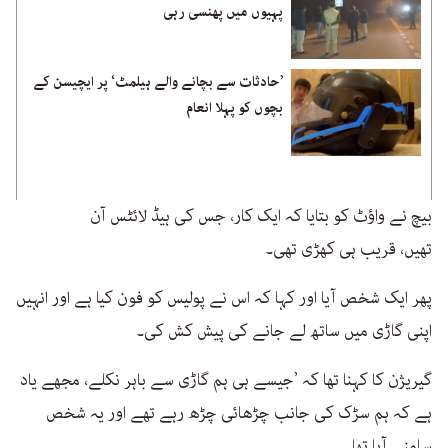
پہیوں میں پھنسی رہی
’حادثات سے بچانے والے ہیلمٹ‘ پر ایچیسن کے
بچوں کو پہلا انعام
بیچ نے واؤٹ کو بتایا کہ ایک کار، جس کی ہیڈ لائٹس آن
تھیں، قریب ہی کھڑی تھی۔
پھر ایک شخص آیا اور کہا کہ اس نے پولیس کو فون کیا ہے اور انہیں
اپنی گاڑی میں ساتھ لے جانے کی پیش کش کی۔
گیریژن کا کہنا تھا کہ ’جیسے ہی ہم گاڑی سے باہر نکلے، مجھے یاد
ہے کہ ہم سڑک کی جانب چڑھائی چڑھ رہے تھے اور یہ شخص
سامنے آیا تھا۔