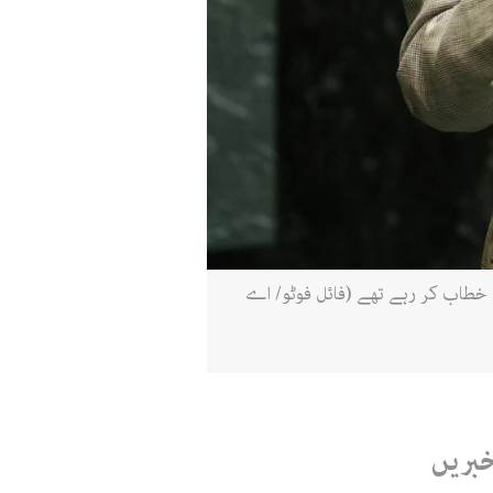
لی کے اجلاس کے دوران خطاب کر رہے تھے (فائل فوٹو/ اے
خبریں