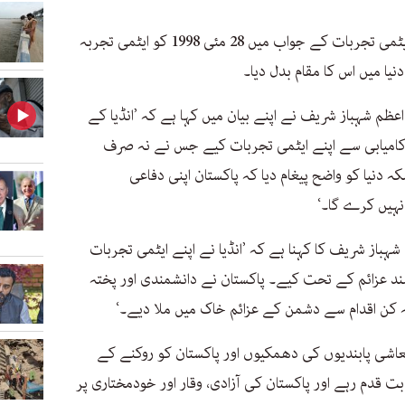
پاکستان نے آج سے 28 سال قبل انڈیا کے ایٹمی تجربات کے جواب میں 28 مئی 1998 کو ایٹمی تجربہ
دنیا میں اس کا مقام بدل دیا۔
م شہباز شریف نے اپنے بیان میں کہا ہے کہ ’انڈیا کے
کامیابی سے اپنے ایٹمی تجربات کیے جس نے نہ صرف
لکہ دنیا کو واضح پیغام دیا کہ پاکستان اپنی دفاعی
نہیں کرے گا۔‘
باز شریف کا کہنا ہے کہ ’انڈیا نے اپنے ایٹمی تجربات
ند عزائم کے تحت کیے۔ پاکستان نے دانشمندی اور پختہ
ہ کن اقدام سے دشمن کے عزائم خاک میں ملا دیے۔‘
 معاشی پابندیوں کی دھمکیوں اور پاکستان کو روکنے کے
بت قدم رہے اور پاکستان کی آزادی، وقار اور خودمختاری پر