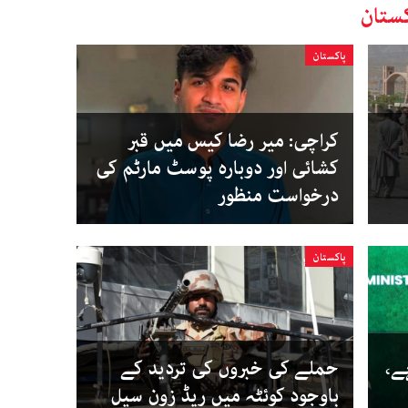
ستان
پاکستان
کراچی: میر رضا کیس میں قبر
کشائی اور دوبارہ پوسٹ مارٹم کی
درخواست منظور
پاکستان
ہے،
حملے کی خبروں کی تردید کے
باوجود کوئٹہ میں ریڈ زون سیل