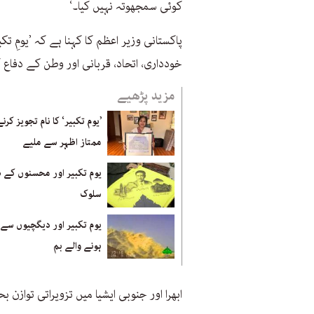
کوئی سمجھوتہ نہیں کیا۔‘
پاکستانی وزیر اعظم کا کہنا ہے کہ ’یومِ 
خودداری، اتحاد، قربانی اور وطن کے دفاع 
مزید پڑھیے
’یوم تکبیر‘ کا نام تجویز کرن
ممتاز اظہر سے ملیے
یوم تکبیر اور محسنوں کے س
سلوک
یوم تکبیر اور دیگچیوں سے ب
ہونے والے بم
ابھرا اور جنوبی ایشیا میں تزویراتی توازن بح