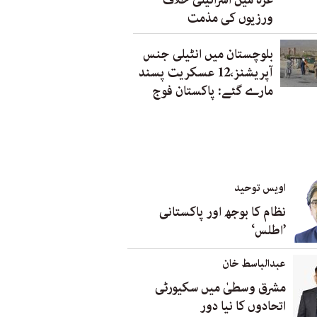
غزہ میں اسرائیلی خلاف
ورزیوں کی مذمت
بلوچستان میں انٹیلی جنس
آپریشنز،12 عسکریت پسند
مارے گئے: پاکستان فوج
اویس توحید
نظام کا بوجھ اور پاکستانی
’اطلس‘
عبدالباسط خان
مشرق وسطیٰ میں سکیورٹی
اتحادوں کا نیا دور