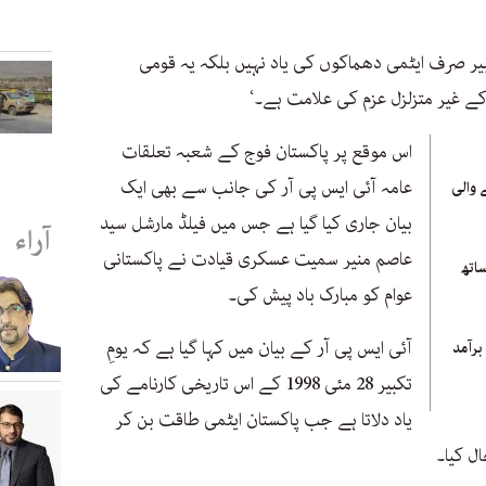
تکبیر صرف ایٹمی دھماکوں کی یاد نہیں بلکہ یہ قومی
کے غیر متزلزل عزم کی علامت ہے۔‘
اس موقع پر پاکستان فوج کے شعبہ تعلقات
عامہ آئی ایس پی آر کی جانب سے بھی ایک
ے والی
بیان جاری کیا گیا ہے جس میں فیلڈ مارشل سید
آراء
عاصم منیر سمیت عسکری قیادت نے پاکستانی
اتھ
عوام کو مبارک باد پیش کی۔
آئی ایس پی آر کے بیان میں کہا گیا ہے کہ یومِ
رآمد
تکبیر 28 مئی 1998 کے اس تاریخی کارنامے کی
یاد دلاتا ہے جب پاکستان ایٹمی طاقت بن کر
ال کیا۔