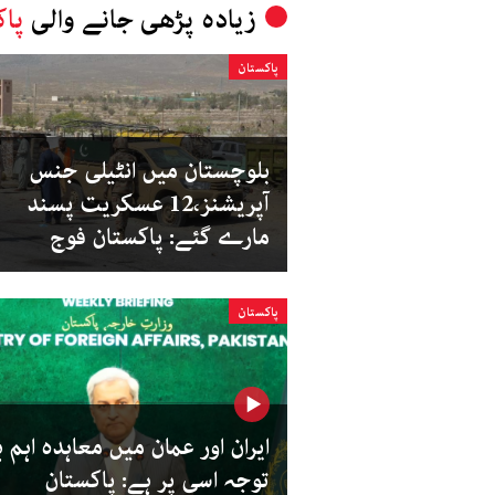
زیادہ پڑھی جانے والی
پاک
پاکستان
بلوچستان میں انٹیلی جنس
آپریشنز،12 عسکریت پسند
مارے گئے: پاکستان فوج
پاکستان
ایران اور عمان میں معاہدہ اہم 
توجہ اسی پر ہے: پاکستان