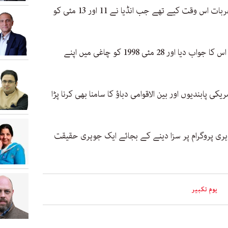
آج سے 28 سال قبل پاکستان نے جوہری تجربات اس وقت کیے تھے جب انڈیا نے 11 اور 13 مئی کو
صرف چند روز بعد 28 مئی کو پاکستان نے اس کا جواب دیا اور 28 مئی 1998 کو چاغی میں اپنے
 پابندیوں اور بین الاقوامی دباؤ کا سامنا بھی کرنا پڑا
ری پروگرام پر سزا دینے کے بجائے ایک جوہری حقیقت
یوم تکبیر