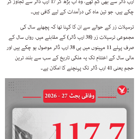
ارب ڈالر سے بھی کم تھے، وہ اب بڑھ کر 17 ارب ڈالر سے تجاوز کر
چکے ہیں، جو تین ماہ کی درآمدات کے لیے کافی ہیں۔
ترسیلات زر کے حوالے سے ان کا کہنا تھا کہ پچھلے سال کی
مجموعی ترسیلات زر (38 ارب ڈالر) کے مقابلے میں، رواں سال کے
صرف پہلے 11 مہینوں میں ہی 38 ارب ڈالر موصول ہو چکے ہیں اور
مالی سال کے اختتام تک یہ ملکی تاریخ کے سب سے بلند ترین
حجم یعنی 41 ارب ڈالر تک پہنچنے کا امکان ہے۔