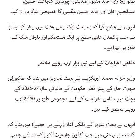
بھٹو زرداری، خالد مقبول صدیقی، چوہدری شجاعت حسین،
عبدالعلیم خان اور خالد حسین مگسی کا خصوصی شکریہ ادا کیا۔
انہوں نے واضح کیا کہ یہ بجٹ ایک ایسے وقت میں پیش کیا جا رہا
ہے جب پاکستان عالمی سطح پر ایک مستحکم اور باوقار ملک کے
طور پر ابھرا ہے۔
دفاعی اخراجات کے لیے تین ہزار ارب روپے مختص
وزیر خزانہ محمد اورنگزیب نے بجٹ تجاویز میں بتایا کہ سکیورٹی
صورت حال کے پیش نظر حکومت نے مالیاتی سال 27-2026 کے
بجٹ میں دفاعی اخراجات کے لیے مجموعی طور پر 2,450 ارب
روپے مختص کیے ہیں۔
انہوں نے بجٹ تقریر کے بالکل آغاز (پہلے ہی حصے) میں بتایا کہ
گذشتہ برس مئی میں جب ’انڈین جارحیت‘ کو پاکستان کی جانب