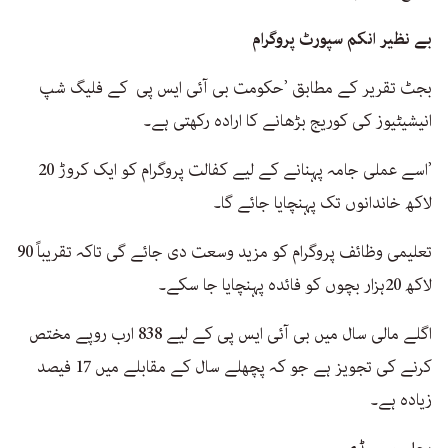
بے نظیر انکم سپورٹ پروگرام
بجٹ تقریر کے مطابق ’حکومت بی آئی ایس پی کے فلیگ شپ
انیشیٹیوز کی کوریج بڑھانے کا ارادہ رکھتی ہے۔
’اسے عملی جامہ پہنانے کے لیے کفالت پروگرام کو ایک کروڑ 20
لاکھ خاندانوں تک پہنچایا جائے گا۔
تعلیمی وظائف پروگرام کو مزید وسعت دی جائے گی تاکہ تقریباً 90
لاکھ 20ہزار بچوں کو فائدہ پہنچایا جا سکے۔
اگلے مالی سال میں بی آئی ایس پی کے لیے 838 ارب روپے مختص
کرنے کی تجویز ہے جو کہ پچھلے سال کے مقابلے میں 17 فیصد
زیادہ ہے۔