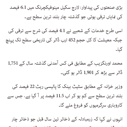
بڑی صنعتوں کی پیداوار: لارج سکیل مینوفیکچرنگ میں 6.1 فیصد
کی نمایاں ترقی ہوئی جو گذشتہ چار بلند ترین سطح ہے۔
اسی طرح خدمات کے شعبے نے 4.1 فیصد کی شرح سے ترقی کی
جبکہ معیشت کا کل حجم 452 ارب ڈالر کی تاریخی سطح تک پہنچ
گیا۔
محمد اورنگزیب کے مطابق فی کس آمدنی گذشتہ سال کے 1,751
ڈالر سے بڑھ کر 1,901 ڈالر ہو گئی۔
وزیر خزانہ کے مطابق سٹیٹ بینک کا پالیسی ریٹ 22 فیصد کی
بلند ترین سطح سے کم ہو کر اب 11.5 فیصد پر آ گیا ہے، جس سے
کاروباری سرگرمیوں کو فروغ ملے گا۔
انہوں نے کہا کہ زرمبادلہ کے ذخائر تین سال قبل جو ذخائر چار