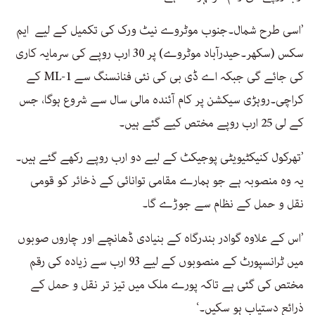
’اسی طرح شمال۔جنوب موٹروے نیٹ ورک کی تکمیل کے لیے ایم
سکس (سکھر۔حیدرآباد موٹروے) پر 30 ارب روپے کی سرمایہ کاری
کی جائے گی جبکہ اے ڈی بی کی نئی فنانسنگ سے ML-1 کے
کراچی۔روہڑی سیکشن پر کام آئندہ مالی سال سے شروع ہوگا، جس
کے لی 25 ارب روپے مختص کیے گئے ہیں۔
’تھرکول کنیکٹیویٹی پوجیکٹ کے لیے دو ارب روپے رکھے گئے ہیں۔
یہ وہ منصوبہ ہے جو ہمارے مقامی توانائی کے ذخائر کو قومی
نقل و حمل کے نظام سے جوڑے گا۔
’اس کے علاوہ گوادر بندرگاہ کے بنیادی ڈھانچے اور چاروں صوبوں
میں ٹرانسپورٹ کے منصوبوں کے لیے 93 ارب سے زیادہ کی رقم
مختص کی گئی ہے تاکہ پورے ملک میں تیز تر نقل و حمل کے
ذرائع دستیاب ہو سکیں۔‘