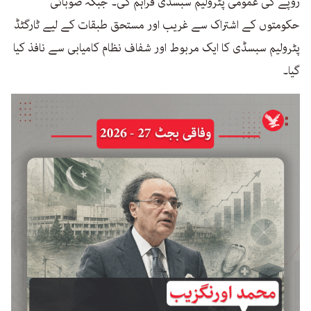
روپے کی عمومی پٹرولیم سبسڈی فراہم کی۔ جبکہ صوبائی
حکومتوں کے اشتراک سے غریب اور مستحق طبقات کے لیے ٹارگٹڈ
پٹرولیم سبسڈی کا ایک مربوط اور شفاف نظام کامیابی سے نافذ کیا
گیا۔