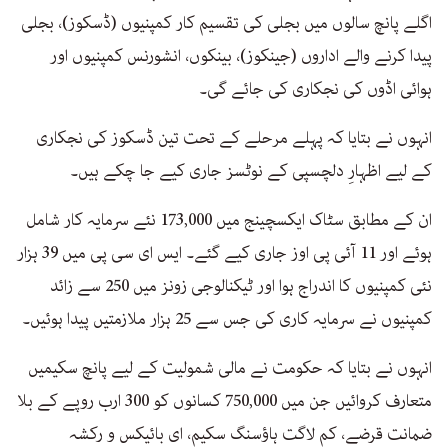
اگلے پانچ سالوں میں بجلی کی تقسیم کار کمپنیوں (ڈسکوز)، بجلی
پیدا کرنے والے اداروں (جینکوز)، بینکوں، انشورنس کمپنیوں اور
ہوائی اڈوں کی نجکاری کی جائے گی۔
انہوں نے بتایا کہ پہلے مرحلے کے تحت تین ڈسکوز کی نجکاری
کے لیے اظہارِ دلچسپی کے نوٹسز جاری کیے جا چکے ہیں۔
ان کے مطابق سٹاک ایکسچینج میں 173,000 نئے سرمایہ کار شامل
ہوئے اور 11 آئی پی اوز جاری کیے گئے۔ ایس ای سی پی میں 39 ہزار
نئی کمپنیوں کا اندراج ہوا اور ٹیکنالوجی زونز میں 250 سے زائد
کمپنیوں نے سرمایہ کاری کی جس سے 25 ہزار ملازمتیں پیدا ہوئیں۔
انہوں نے بتایا کہ حکومت نے مالی شمولیت کے لیے پانچ سکیمیں
متعارف کروائیں جن میں 750,000 کسانوں کو 300 ارب روپے کے بلا
ضمانت قرضے، کم لاگت ہاؤسنگ سکیم، ای بائیکس و رکشہ