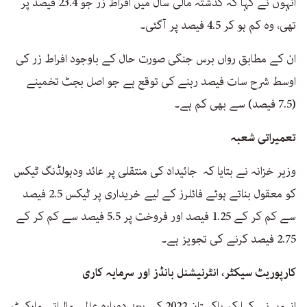
انہوں نے کہا کہ گذشتہ مالی سال میں افراط زر جو 23.4 فیصد پر
تھی، وہ کم ہو کر 4.5 فیصد پر آگئی۔
ان کے مطابق رواں برس جنگی صورت حال کے باوجود افراط زر کی
اوسط شرح سات فیصد رہنے کی توقع ہے جو اصل بجٹ تخمینے
(7.5 فیصد) سے بھی کم ہے۔
تعمیراتی شعبہ
وزیر خزانہ نے بتایا کہ جائیداد کی منتقلی پر عائد ودہولڈنگ ٹیکس
کو معقول بناتے ہوئے فائلرز کے لیے خریداری پر ٹیکس 2.5 فیصد
سے کم کر کے 1.25 فیصد اور فروخت پر 5.5 فیصد سے کم کر کے
2.75 فیصد کرنے کی تجویز ہے۔
کارپوریٹ سیکٹر، انٹرنیشنل بانڈز اور سرمایہ کاری
انہوں نے کہا کہ پاکستان 2022 کے بعد دوبارہ عالمی مالیاتی مارکیٹ