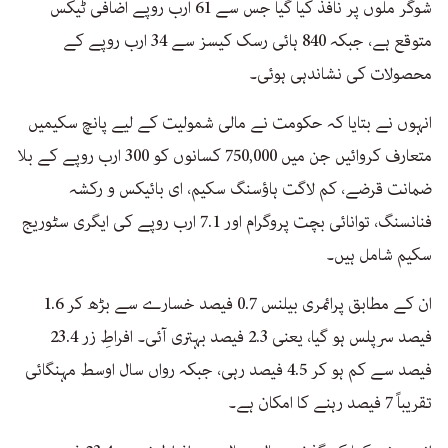
شوگر ملوں پر نافذ کیا گیا جس سے 61 ارب روپے اضافی ٹیکس
متوقع ہے، جبکہ 840 ہائی رسک کیسز سے 34 ارب روپے کے
محصولات کی نشاندہی ہوئی۔
انہوں نے بتایا کہ حکومت نے مالی شمولیت کے لیے پانچ سکیمیں
متعارف کروائیں جن میں 750,000 کسانوں کو 300 ارب روپے کے بلا
ضمانت قرضے، کم لاگت ہاؤسنگ سکیم، ای بائیکس و رکشہ
فنانسنگ، توانائی بچت پروگرام اور 7.1 ارب روپے کی ایگری سٹوریج
سکیم شامل ہیں۔
ان کے مطابق پرائمری بیلنس 0.7 فیصد خسارے سے بڑھ کر 1.6
فیصد سرپلس ہو گیا، یعنی 2.3 فیصد بہتری آئی۔ افراطِ زر 23.4
فیصد سے کم ہو کر 4.5 فیصد رہی، جبکہ رواں سال اوسط مہنگائی
تقریباً 7 فیصد رہنے کا امکان ہے۔