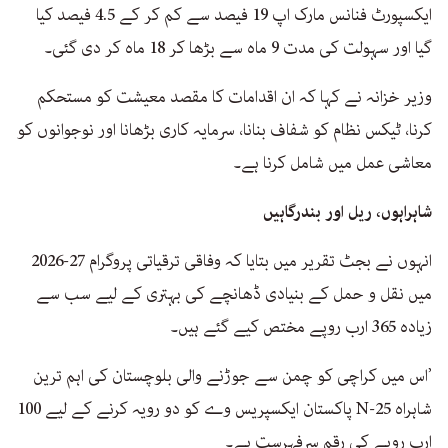
ایکسپورٹ فنانس مارک اپ 19 فیصد سے کم کر کے 4.5 فیصد کیا
گیا اور سہولت کی مدت 9 ماہ سے بڑھا کر 18 ماہ کر دی گئی۔
وزیر خزانہ نے کہا کہ ان اقدامات کا مقصد معیشت کو مستحکم
کرنا، ٹیکس نظام کو شفاف بنانا، سرمایہ کاری بڑھانا اور نوجوانوں کو
معاشی عمل میں شامل کرنا ہے۔
شاہراہوں، ریل اور بندرگاہیں
انہوں نے بجٹ تقریر میں بتایا کہ وفاقی ترقیاتی پروگرام 27-2026
میں نقل و حمل کے بنیادی ڈھانچے کی بہتری کے لیے سب سے
زیادہ 365 ارب روپے مختص کیے گئے ہیں۔
’اس میں کراچی کو چمن سے جوڑنے والی بلوچستان کی اہم ترین
شاہراہ N-25 پاکستان ایکسپریس وے کو دو رویہ کرنے کے لیے 100
ارب روپے کی رقم سرفہرست ہے۔