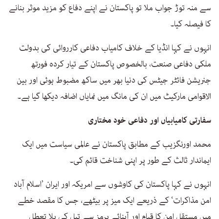
سے منہ توڑ جواب ملا تو پاکستان نے اپنے دفاع کو مزید موثر بنانے
کا فیصلہ کیا۔
انہوں نے کہا انڈیا کے خلاف کامیاب دفاعی کارروائی کی بدولت
ملکی دفاعی صنعت، بالخصوص پاکستان کے تیار کردہ فورتھ
جنریشن فائٹر جیٹس کی دنیا بھر میں ساکھ مضبوط ہوئی اور بین
الاقوامی مارکیٹ میں ان کی مانگ میں نمایاں اضافہ دیکھا گیا ہے۔
سفارتی کامیابیاں اور دفاعی خود مختاری
محمد اورنگزیب کے مطابق پاکستان نے عالمی سیاست میں ایک
ایماندار ثالث کے طور پر اپنی شناخت قائم کی۔
انہوں نے کہا پاکستان کی کاوشوں سے امریکہ اور ایران ’اسلام آباد
امن مذاکرات‘ کے ذریعے ایک میز پر بیٹھے، جس کا مقصد خطے
میں مستقل امن کا قیام اور آبنائے ہرمز سے تیل کی بلا تعطل