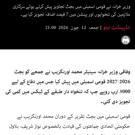
seconds
وزیر خزانہ نے قومی اسمبلی میں بجٹ تجاویز پیش کرتے ہوئے سرکاری
ملازمین کی تنخواہوں اور پینشن میں 7 فیصد اضافہ تجویز کیا ہے۔
انڈپینڈنٹ اردو
جمعہ 12 جون 2026 21:00
وفاقی وزیر خزانہ سینیٹر محمد اورنگزیب نے جمعے کو بجٹ
2026-2027 قومی اسمبلی میں پیش کیا جس میں دفاع کے لیے
3000 ارب روپے جب کہ تنخواہ دار طبقے کے ٹیکس میں کمی کی
تجویز دی گئی۔
قومی اسمبلی میں بجٹ تقریر کے دوران محمد اورنگزیب نے
حکومتی اتحادی جماعتوں کی قیادت بالخصوص نواز شریف، بلاول