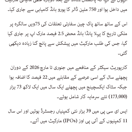
میں داخل ہوا اور 750 ملین ڈالر کا یورو بانڈ کامیابی سے جاری کیا۔
اس کے ساتھ ساتھ پاک چین سفارتی تعلقات کی 75ویں سالگرہ پر
ملکی تاریخ کا پہلا پانڈا بانڈ محض 2.5 فیصد مارک اپ پر جاری کیا
گیا، جس کی طلب مارکیٹ میں پیشکش سے پانچ گنا زیادہ دیکھی
گئی۔
کارپوریٹ سیکٹر کے منافعے میں جنوری تا مارچ 2026 کے دوران
پچھلے سال کے اسی عرصے کے مقابلے میں 22 فیصد کا اضافہ ہوا
جبکہ سٹاک ایکسچینج میں پچھلے ایک سال میں ایک لاکھ 73 ہزار
(173,000) نئے سرمایہ کار شامل ہوئے۔
ایس ای سی پی میں 39 ہزار نئی کمپنیاں رجسٹرڈ ہوئیں اور اس سال
11 کمپنیوں کے آئی پی اوز (IPOs) مارکیٹ میں آئے۔