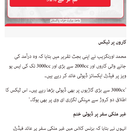
کاروں پر ٹیکس
محمد اورنگزیب نے اپنی بجٹ تقریر میں بتایا کہ وہ درآمد کی
جانے والی کاروں اور 2000cc سے بڑی اور 3000cc تک کی ایس یو
ویز پر فیڈرل ایکسائز ڈیوٹی عائد کر رہے ہیں۔
’3000cc سے بڑی گاڑیوں پر بھی ڈیوٹی بڑھا رہے ہیں۔ اس ٹیکس کا
اطلاق دو کروڑ سے مہنگی لگژری ای وی پر بھی ہوگا۔‘
غیر ملکی سفر پر ڈیوٹی ختم
انہوں نے بتایا کہ بزنس کلاس میں غیر ملکی سفر پر عائد فیڈرل