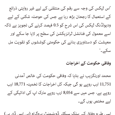
’اس ٹیکس کی وجہ سے رقم کی منتقلی کے لیے غیر روایتی ذرائع
کے استعمال کا رجحان بڑھ رہا ہے جس کی حوصلہ شکنی کے لیے
ودہولڈنگ ٹیکس کی اس شرح کو 0.5 فیصد کرنے کی تجویز ہے تاکہ
اسے معمول کی فنانشل ٹرانزیکشن کی سطح پر لایا جا سکے اور
معیشت کو دستاویزی بنانے کی حکومتی کوششوں کو تقویت مل
سکے۔‘
وفاقی حکومت کے اخراجات
محمد اورنگزیب نے بتایا کہ وفاقی حکومت کی خالص آمدنی
11,751 ارب روپے ہو گی جبکہ کل اخراجات کا تخمینہ 18,771 ارب
روپے ہے، جس میں سے 8,054 ارب روپے مارک اپ کی ادائیگی کے
لیے مختص ہوں گے۔
اسی طرح وفاق کے پبلک سیکٹر ڈویلپمنٹ پروگرام (پی ایس ڈی پی)