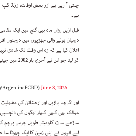
چلتی آ رہی ہے اور بعض اوقات، ورلڈ کپ 
ہے۔
قبل ازیں رواں ماہ ہبی گنج میں ایک مقامی
درمیان ہونے والی جھڑپوں میں درجنوں اف
اعلان کیا ہے کہ وہ اس وقت تک شادی نہیں
کر لیتا جو اس نے آخری بار 2002 میں جیتی تھی۔
June 8, 2026
— Argentina Fans Club Bangladesh (@ArgentinaFCBD)
اور اگرچہ برازیل اور ارجنٹائن کی مقبولیت
ساڑھے سات کلومیٹر طویل جرمن پرچم کی 
لیے انہوں نے اپنی زمین کا ایک چھوٹا سا