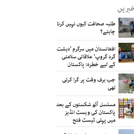
خبریں
طلبہ صحافت کیوں نہیں کرنا
چاہتے؟
افغانستان میں سرگرم ’دہشت
گرد گروپ‘ علاقائی سلامتی
کے لیے خطرہ: پاکستان
جب برف وقت پر گرا کرتی
تھی
مسلسل آٹھ شکستوں کے بعد
پاکستان کی ویسٹ انڈیز
میں پہلی ٹیسٹ فتح