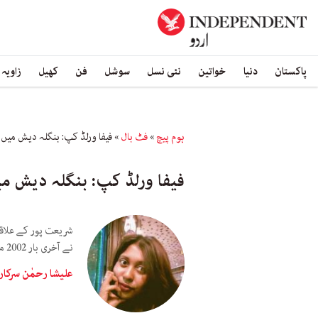
پاکستان
دنیا
خواتین
نئی نسل
سوشل
فن
کھیل
زاویہ
ہوم پیچ
»
فٹ بال
»
فیفا ورلڈ کپ: بنگلہ دیش میں ب
فیفا ورلڈ کپ: بنگلہ دیش میں
شریعت پور کے علاقے
نے آخری بار 2002 میں جیتی تھی۔
علیشا رحمٰن سرکار