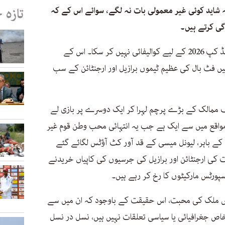
شاید کوئی غیر معمولی بات نہ لگے، سوائے اس کے کہ
تازہ 
گی کرتے ہیں۔
17 کروڑ لوگوں کا ملک بنگلہ دیش فیفا ورلڈ کپ 2026 کے لیے کوالیفائی نہیں کر سکا۔ اس کے
میں فٹ بال کی عظیم ٹیموں برازیل اور ارجنٹائن کے سب
ممالک کے بڑے پرچم لہرا کر ایک دوسرے پر بازی لے
واقع میں سے ایک ہے جب یہ انتہائی محب وطن قوم غیر
 کے باہر، لیونل میسی کے قد آور کٹ آؤٹس لگائے گئے
یباً 500 ٹکہ (3 پاؤنڈ) مالیت کی ارجنٹائن اور برازیل کی جرسیوں کی کاپیاں خریدنے
ورٹس مارکیٹوں کا رخ کر رہے ہیں۔
اس ملک کی محبت، اس حقیقت کے باوجود کہ ان میں سے
ص جغرافیائی یا سیاسی تعلقات نہیں ہیں، نسل در نسل