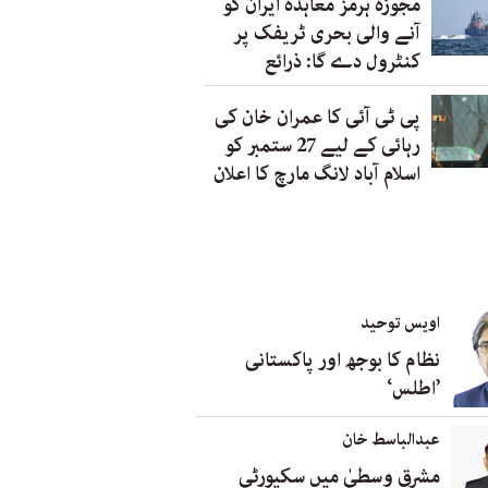
مجوزہ ہرمز معاہدہ ایران کو
آنے والی بحری ٹریفک پر
کنٹرول دے گا: ذرائع
پی ٹی آئی کا عمران خان کی
رہائی کے لیے 27 ستمبر کو
اسلام آباد لانگ مارچ کا اعلان
اویس توحید
نظام کا بوجھ اور پاکستانی
’اطلس‘
عبدالباسط خان
مشرق وسطیٰ میں سکیورٹی