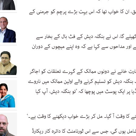
ابق، ان کا خواب تھا کہ اس بہت بڑے پرچم کو جرمنی کے
 ورلڈ کپ کھیلے گا، اس نے بنگلہ دیش کے فٹ بال کے بخار سے
 اور مداحوں سے کہا ہے کہ وہ اپنے میچوں کے دوران
ارت خانے نے دونوں ممالک کے گہرے تعلقات کو اجاگر
عد بنگلہ دیش کو تسلیم کرنے والے اولین ممالک میں ناروے
 پر ایک پوسٹ میں پوچھا کہ ’تو بنگلہ دیش، آپ کیا
ینے کا وقت آ گیا۔ مل کر بڑے خواب دیکھنے کا وقت ہے۔‘
ڈ کپ ہو گا جس میں 48 ٹیمیں شامل ہوں گی، جس سے اس ٹورنامنٹ کا دائرہ کار ریکارڈ