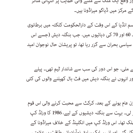
اً 17 ہزار کلومیٹر دور واقع ایک ملک سے ملنے والی حمایت پر انتہائی متاثر
 مرکز میں ڈیاگو میراڈونا ہیں۔
قسم انڈیا کے اس وقت کے دارالحکومت کلکتہ میں برطانوی
نوآبادیاتی حکمرانوں نے متعارف کروایا تھا۔ 60 اور 70 کی دہائیوں میں، جب بنگلہ دیش (جسے اس
سیاسی بحران سے گزر رہا تھا، تو پریشان حال نوجوان امید
ے ملی، جو اس دور کی سب سے شاندار ٹیم تھی۔ پیلے
انہوں نے بنگلہ دیش میں فٹ بال کھیلنے والوں کی کئی
ی ویژن عام ہونے کے بعد، کرکٹ سے محبت کرنے والی اس قوم
میں فٹ بال نے بے پناہ مقبولیت حاصل کر لی۔ بہت سے بنگلہ دیشیوں کے لیے، 1986 کا ورلڈ کپ
ک تھا۔ اس ورلڈ کپ میں انگلینڈ کے خلاف میراڈونا کے
گئے اور انہیں ایک سابق نوآبادیاتی طاقت پر علامتی