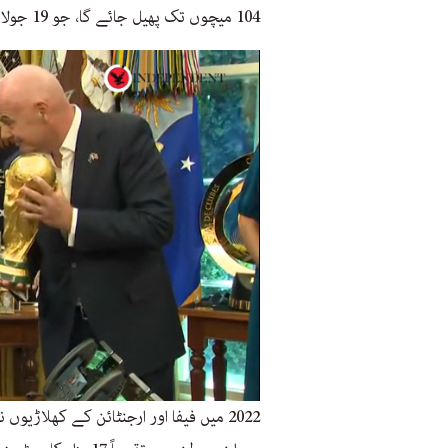
104 میچوں تک پھیل جائے گا، جو 19 جولائی تک امریکہ، میکسیکو اور کینیڈا میں کھیلے جائیں گے۔
2022 میں فیفا اور ارجنٹائن کے کھلاڑی