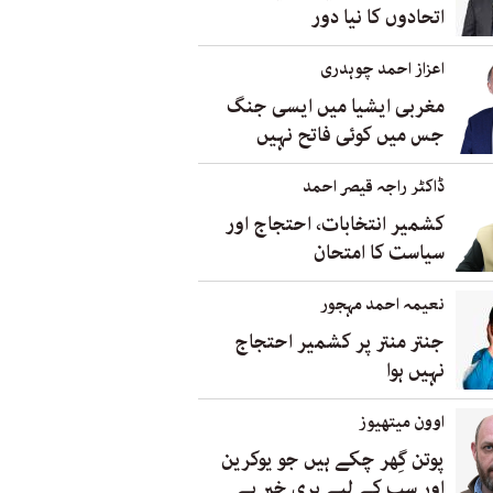
اتحادوں کا نیا دور
اعزاز احمد چوہدری
مغربی ایشیا میں ایسی جنگ
جس میں کوئی فاتح نہیں
ڈاکٹر راجہ قیصر احمد
کشمیر انتخابات، احتجاج اور
سیاست کا امتحان
نعیمہ احمد مہجور
جنتر منتر پر کشمیر احتجاج
نہیں ہوا
اوون میتھیوز
پوتن گِھر چکے ہیں جو یوکرین
اور سب کے لیے بری خبر ہے