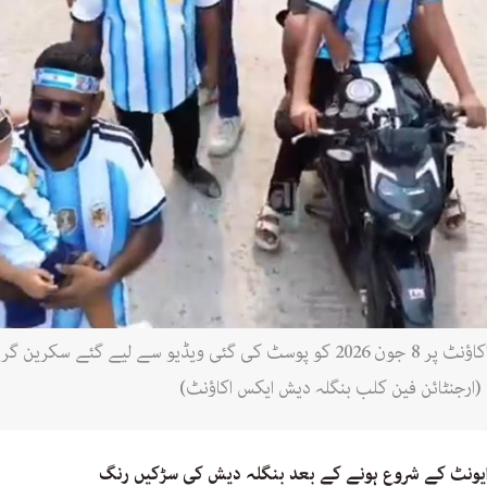
ارجنٹائن فین کلب بنگلہ دیش کے ایکس اکاؤنٹ پر 8 جون 2026 کو پوسٹ کی گئی ویڈی
 (ارجنٹائن فین کلب بنگلہ دیش ایکس اکاؤنٹ)
ایونٹ کے شروع ہونے کے بعد بنگلہ دیش کی سڑکیں رنگ