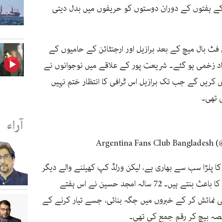
کے ہفتوں کے دوران دوستوں کو حریفوں میں بدل دیتی
 فٹ بال میچ کے بعد برازیل اور ارجنٹائن کے حامیوں کے
راد زخمی ہو گئے۔ شریعت پور کے علاقے میں نوجوانوں نے
 کریں گے جب تک برازیل اس ٹرافی کا انتظار ختم نہیں
آراء
 کا پلڑا سب سے بھاری ہے، لیکن ورلڈ کپ کھیلنے والے دیگر
ممالک بھی کبھی کبھار لوگوں کی دلچسپی کا باعث بنتے ہیں۔ 72 سالہ امجد حسین نے اس ہفتے
نمائش کر کے خبروں میں جگہ بنائی، جسے تیار کرنے کے
 حصہ بیچ کر رقم جمع کی تھی۔