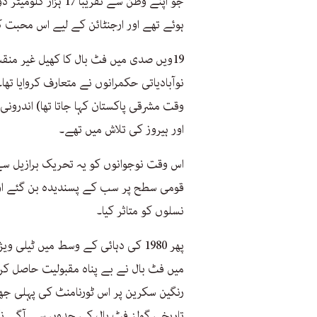
جو اپنے وطن سے تقریب
ہوئے تھے اور ارجنٹائن کے لیے اس محبت کے
19ویں صدی میں فٹ بال کا کھیل غیر من
وقت مشرقی پاکستان کہا جاتا تھا) اندرونی 
اور ہیروز کی تلاش میں تھے۔
اس وقت نوجوانوں کو یہ تحریک برازیل س
قومی سطح پر سب کے پسندیدہ بن گئے اور 
نسلوں کو متاثر کیا۔
پھر 1980 کی دہائی کے وسط میں ٹیل
رنگین سکرین پر اس ٹورنامنٹ کی پہلی جھل
تاریخی گولز فٹ بال کی حدوں سے آگے نکل 