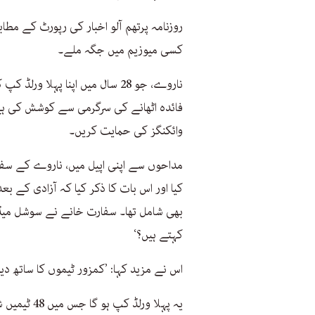
روزنامہ پرتھم آلو اخبار کی رپورٹ کے مط
کسی میوزیم میں جگہ ملے۔
ناروے، جو 28 سال میں اپنا پہلا
فائدہ اٹھانے کی سرگرمی سے کوشش کی ہے
وائکنگز کی حمایت کریں۔
مداحوں سے اپنی اپیل میں، ناروے کے سف
کیا اور اس بات کا ذکر کیا کہ آزادی کے ب
بھی شامل تھا۔ سفارت خانے نے سوشل میڈیا
کہتے ہیں؟‘
اس نے مزید کہا: ’کمزور ٹیموں کا ساتھ د
یہ پہلا ورل