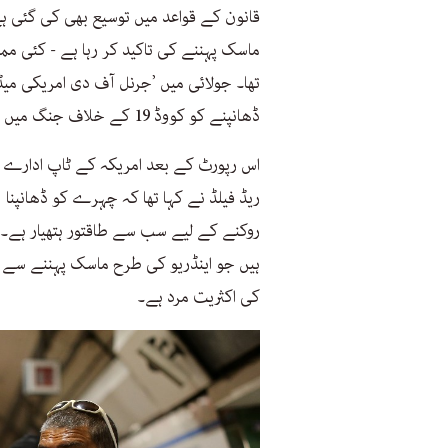
قانون کے قواعد میں توسیع بھی کی گئی ہ
ماسک پہننے کی تاکید کر رہا ہے - کئی مم
تھا۔ جولائی میں ’جرنل آف دی امریکی می
ڈھانپنے کو کووڈ 19 کے خلاف جنگ میں ’اہم ہتھیار‘ قرار دیا تھا۔
اس رپورٹ کے بعد امریکہ کے ٹاپ ادارے سین
ریڈ فیلڈ نے کہا تھا کہ چہرے کو ڈھانپن
روکنے کے لیے سب سے طاقتور ہتھیار ہے۔‘
ہیں جو اینڈریو کی طرح ماسک پہننے سے انک
کی اکثریت مرد ہے۔