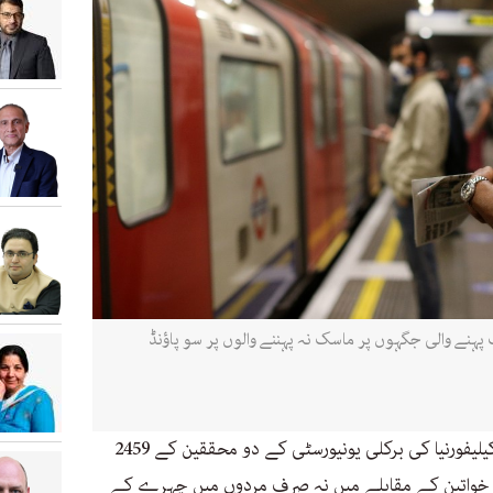
 پہنے والی جگہوں پر ماسک نہ پہننے والوں پر سو پاؤنڈ
مئی میں مڈل سیکس یونیورسٹی لندن اور کیلیفورنیا کی برکلی یونیورسٹی کے دو محققین کے 2459
ہ خواتین کے مقابلے میں نہ صرف مردوں میں چہرے کے