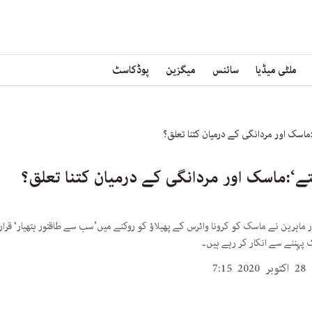
ملٹی میڈیا
سائنس
میگزین
پوڈکاسٹ
اسک اور مردانگی کے درمیان کتنا تعلق؟
ے‘:ماسک اور مردانگی کے درمیان کتنا تعلق؟
ماہرین نے ماسک کو کرونا وائرس کے پھیلاؤ کو روکنے میں’سب سے طاقتور ہتھیار‘ قرار 
 پہننے سے انکار کر رہے ہیں۔
2 7:15