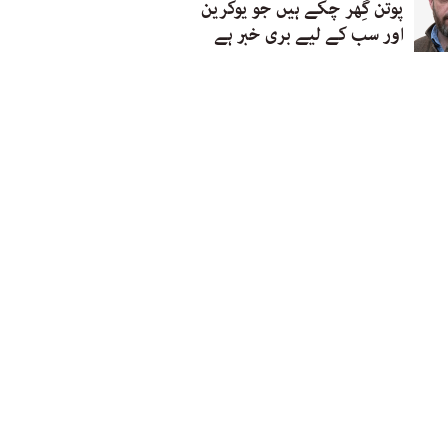
پوتن گِھر چکے ہیں جو یوکرین
اور سب کے لیے بری خبر ہے