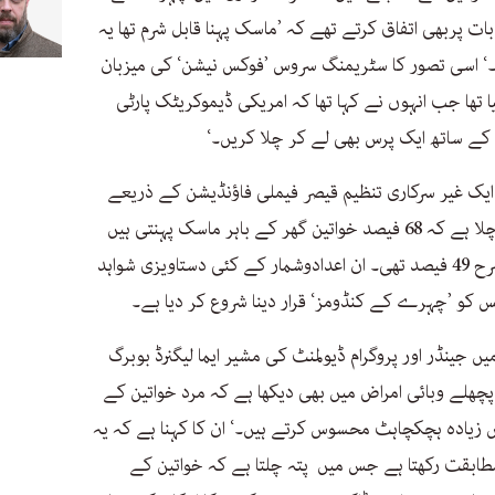
ات پربھی اتفاق کرتے تھے کہ ’ماسک پہنا قابل شرم تھا یہ
۔‘ اسی تصور کا سٹریمنگ سروس ’فوکس نیشن‘ کی میزبان
 تھا جب انہوں نے کہا تھا کہ امریکی ڈیموکریٹک پارٹی
 کے ساتھ ایک پرس بھی لے کر چلا کریں۔‘
یک غیر سرکاری تنظیم قیصر فیملی فاؤنڈیشن کے ذریعے
کی جانے والی ایک تحقیق میں یہ بھی پتا چلا ہے کہ 68 فیصد خواتین گھر کے باہر ماسک پہنتی ہیں
جبکہ اس کے مقابلے میں مردوں میں یہ شرح 49 فیصد تھی۔ ان اعدادوشمار کے کئی دستاویزی شواہد
و ’چہرے کے کنڈومز‘ قرار دینا شروع کر دیا ہے۔
ں جینڈر اور پروگرام ڈیولمنٹ کی مشیر ایما لیگنرڈ بوبرگ
پچھلے وبائی امراض میں بھی دیکھا ہے کہ مرد خواتین کے
یں زیادہ ہچکچاہٹ محسوس کرتے ہیں۔‘ ان کا کہنا ہے کہ یہ
مطابقت رکھتا ہے جس میں پتہ چلتا ہے کہ خواتین کے