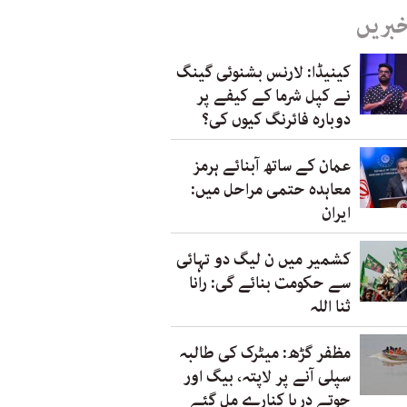
خبریں
کینیڈا: لارنس بشنوئی گینگ
نے کپل شرما کے کیفے پر
دوبارہ فائرنگ کیوں کی؟
عمان کے ساتھ آبنائے ہرمز
معاہدہ حتمی مراحل میں:
ایران
کشمیر میں ن لیگ دو تہائی
سے حکومت بنائے گی: رانا
ثنا اللہ
مظفر گڑھ: میٹرک کی طالبہ
سپلی آنے پر لاپتہ، بیگ اور
جوتے دریا کنارے مل گئے