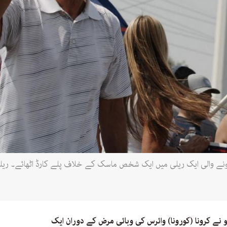
یواڈا میں 22 اگست کو ہونے والی ایک ریلی میں ایک شخص ماسک کے خلاف پلے کارڈ اٹھ
نے والے 46 سالہ اینڈریو نے کرونا (کورونا) وائرس کی وبائی مرض کے دوران ایک