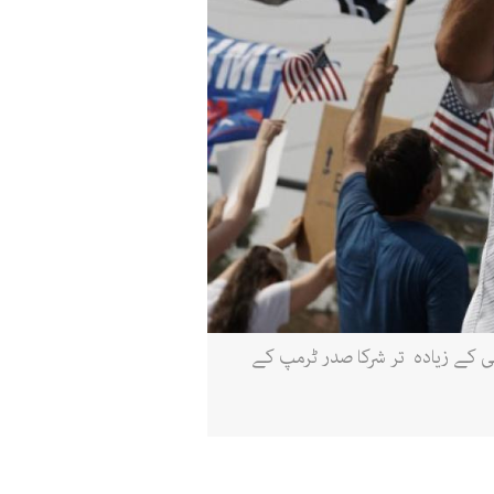
ائے۔ ریلی کے زیادہ تر شرکا صدر ٹرمپ کے