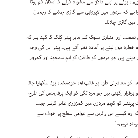
مار ہونے پر اپنے ڈاکڑ سے مشورہ کرنے کا امکان کم ہوتا
 ہے کہ مردوں میں لاپرواہی سے گاڑی چلانے کا رجحان
ے میں گاڑی چلانا۔
عصب اور امتیازی سلوک کے ماہر پیٹر گِلک کا کہنا ہے کہ
 خطرہ مول لینے پر آمادہ نظر آتے ہیں۔ پیٹر اس کی وجہ
 دیتے ہیں جو مردوں کو طاقت کو اہم سمجھنا اور کمزور
وں کو معاشرتی طور پر غالب اور خودمختار ہونا سکھایا جاتا
برقرار رکھتی ہیں جو مردانگی کو ایک پرفارمنس کی طرح
ک پہننے کو کچھ مردوں میں کمزوری ظاہر کرنے جیسا
ے کہ وہ کیسے اس وائرس سے عوامی سطح پر خوف سے
ادر نہیں۔‘