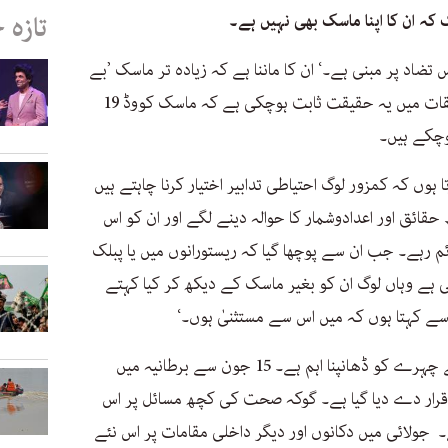
ک کہ ان کا اپنا ماسک بھی نہیں ہے۔
تازہ 
ضاد پر مبنی ہے۔‘ ان کا ماننا ہے کہ زیادہ تر ماسک ’بے
اثر‘ ہیں حالانکہ سائنسی طور پر کئی تحقیقات میں یہ حقیقت ثابت ہوچکی ہے کہ ماسک کووڈ 19
وچکے ہیں۔
 ہوں کہ کمزور لوگ احتیاطی تدابیر اختیار کرنا چاہتے ہیں
حقائق اور اعدادوشمار کا حوالہ دینے لگے اور ان کو اس
ئم رہے۔ جب ان سے پوچھا گیا کہ ریستورانوں میں یا پبلک
ی ہے وہاں لوگ ان کو بغیر ماسک کے دیکھ کر کیا کہتے
 سے کہتا ہوں کہ میں اس سے مستثنیٰ ہوں۔‘
کرونا وائرس کے پھیلاؤ کو کم کرنے کے لیے چہرے کو ڈھانپنا اہم ہے۔ 15 جون سے برطانیہ میں
 قرار دے دیا گیا ہے۔ گوکہ صحت کی کچھ مسائل پر اس
 جولائی میں دکانوں اور دیگر داخلی مقامات پر اس نئے