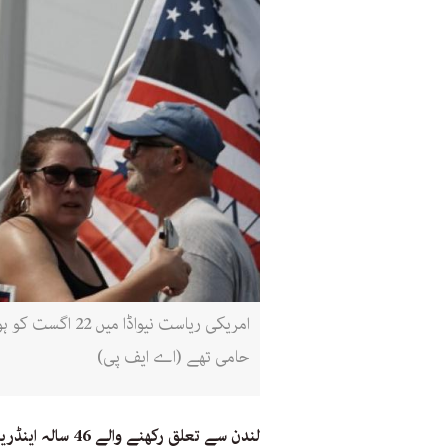
امریکی ریاست ن
حامی تھے (اے ایف پی)
لندن سے تعلق رکھ