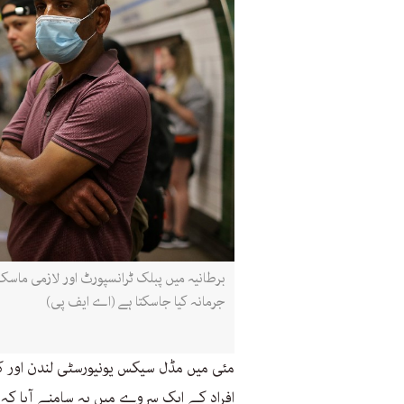
برطانیہ میں پبلک ٹرانسپورٹ اور لازمی ماسک
جرمانہ کیا جاسکتا ہے (اے ایف پی)
افراد کے ایک سروے میں یہ سامنے آیا ک