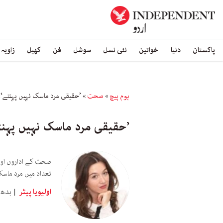
پاکستان
دنیا
خواتین
نئی نسل
سوشل
فن
کھیل
زاویہ
ہوم پیچ
»
صحت
»
’حقیقی مرد ماسک نہیں پہنتے‘:م
’حقیقی مرد ماسک نہیں پہنت
صحت کے اداروں اور 
تعداد میں مرد ماسک
اولیویا پیٹر
بدھ 28 اکتوبر 020