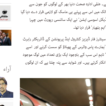
ے۔ عالمی ادارہ صحت دنیا بھر کے لوگوں کو جون سے
الک میں اس سے پہلے ہی ماسک کو لازمی قرار دے دیا گیا
ڈیکل اسوسی ایشن‘ نے ایک سائنسی رپورٹ میں چہرا
ٹرز فار ڈیزیز کنٹرول اینڈ پریونشن کے ڈائریکٹر رابرٹ
ا ’ہمارے پاس وائرس کے پھیلاؤ کو سست کرنے اور اسے
 تاہم اس سب کے باوجود ایک بڑی تعداد میں لوگ موجود
ار کرتے ہیں۔ اور شواہد سے پتہ چلتا ہے کہ ان لوگوں
آراء