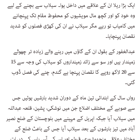
ایک بڑا ریلا ان کے علاقے میں داخل ہوا۔ سیلاب سے بچنے کے لیے
وہ خود کو اور کچھ مال مویشیوں کو محفوظ مقام تک پہنچانے
میں کامیاب تو رہے مگر سیلاب نے ان کی کھڑی فصلوں کو شدید
نقصان پہنچایا۔
عبدالغفور کے بقول ان کے گاؤں میں رہنے والے زیادہ تر چھوٹے
زمیندار ہیں اور سو سے زائد زمینداروں کو سیلاب کی وجہ سے 15
سے 20 لاکھ روپے کا نقصان پہنچا ہے گندم، چنے کی فصل ڈوب
گئی۔
رواں سال کے ابتدائی تین ماہ کے دوران شدید بارشیں ہوئیں جس
سے صوبے کے مختلف اضلاع جن میں نوشکی، پشین، قلعہ عبداللہ
میں سیلاب آیا جبکہ اپریل کے مہینے میں بلوچستان کے ضلع نصیر
آباد میں تیز بارشوں کے بعد سیلاب آیا جس کے باعث ضلع کے
مختلف علاقے منجھوشوری، قبولہ اور اس کے آس پاس کے دیہات