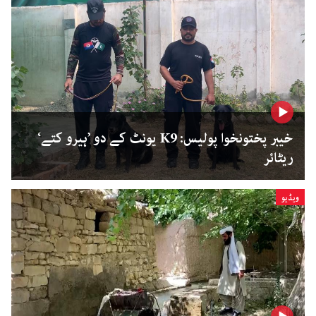
خیبر پختونخوا پولیس: K9 یونٹ کے دو ’ہیرو کتے‘
ریٹائر
ویڈیو