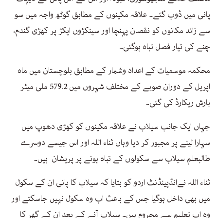
پانی میں ڈوب گئے۔ علاقہ مکینوں کے مطابق گوٹھ واجہ میں سو
سے زائد مکانوں کو نقصان پہنچا اور سینکڑوں ایکڑ پر کھڑی گندم،
چنے کی تیار فصل تباہ ہوگئی۔
محکمہ موسمیات کے اعداد وشمار کے مطابق بلوچستان میں ماہ
اپریل کے دوران صوبے کے مختلف شہروں میں 579.2 ملی میٹر
بارش ریکارڈ کی گئی۔
جہاں ایک جانب سیلاب نے علاقہ مکینوں کو کھڑی دھوپ میں
سہارا لینے پر مجبور کر دیا وہاں ثناء اللہ اور اس جیسے دوسرے
طالبعلم سیلاب سے سکولوں کے تباہ ہونے پر پریشان ہیں۔
ثناء اللہ نےانڈپینڈنٹ اردو کو بتایا کہ سیلاب کا پانی ان کے سکول
میں بھی داخل ہوگیا جس کے باعث اب وہ سکول نہیں جاسکتے اور
وہ اب تعلیم سے محروم ہیں۔ سیلاب آنے کے بعد ان کے گھر کا