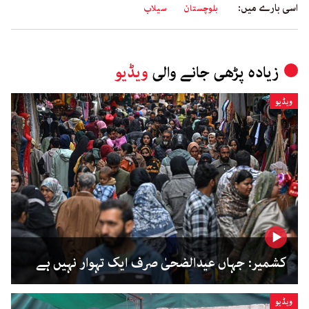
اسی بارے میں:
بلوچستان
سیلاب
زیادہ پڑھی جانے والی
ویڈیو
ویڈیو
کشمیر: جہاں عیدالضحیٰ صرف ایک تہوار نہیں ہے
ویڈیو