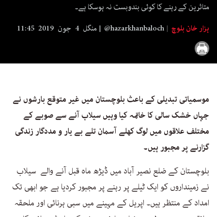
seconds
متاثرین کے رہنے کا کوئی بندوبست نہ ہوسکا ہے۔
ہزار خان بلوچ
@hazarkhanbaloch
منگل 4 جون 2019 11:45
موسمیاتی تبدیلی کے باعث بلوچستان میں غیر متوقع بارشوں نے
جہاں خشک سالی کا خاتمہ کیا وہیں سیلاب آنے سے صوبے کے
مختلف علاقوں میں لوگ کھلے آسمان تلے بے یار و مددگار زندگی
گزارنے پر مجبور ہیں۔
بلوچستان کے ضلع نصیر آباد میں ڈیڑھ ماہ قبل آنے والے سیلاب
نے زمینداروں کو ایک ٹیلے پر رہنے پر مجبور کردیا ہے جو ابھی تک
امداد کے منتظر ہیں۔ اپریل کے مہینے میں سبی ہرنائی اور ملحقہ