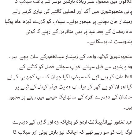
علاقوں میں معمول سے زیادہ بارشیں ہونے کے باعث سیلاب کا
پانی منجھوشوری میں آگیا اور فصلیں کاٹنے کی تیاری کرنے والے
زمیندار جان بچانے پر مبجور ہوئے۔ سیلاب کو گزرے ڈیڑھ ماہ ہوگیا
ماہ رمضان کے بعد عید پر بھی متاثرین کے رہنے کا کوئی
بندوبست نہ ہوسکا ہے۔
منجھوشوری گوٹھہ واجہ کے زمیندار عبدالغفورکے سات بچے ہیں،
وہ بارشوں سے قبل سہانے خواب سجائے فصل کو کاٹنے کے
انتظامات کر رہے تھے کہ سیلاب آگیا جو ان کا سب کچھ بہا کر لے
گیا اور ان کو بے گھر کر دیا۔ اب وہ پٹ فیڈر کینال کے ٹیلے پر
خاندان کے دوسرے افراد کے ساتھ ایک خیمے میں رہنے پر مجبور
ہیں۔
عبدالغفور نےانڈپینڈنٹ اردو کو بتایاکہ وہ اور گاؤں کے دوسرے
لوگ رات کو سو رہے تھے کہ اچانک تیز بارش ہوئی اور سیلاب کا