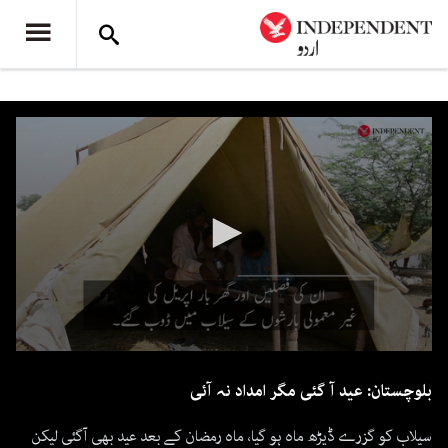
0
seconds
بلوچستان: عید آ گئی مگر امداد نہ آئی
of
1
minute,
سیلاب کو گزرے ڈیڑھ ماہ ہو گیا، ماہ رمضان کے بعد عید بھی آگئی لیکن
4