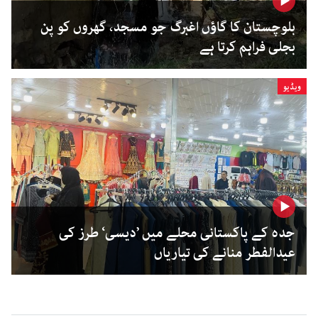
بلوچستان کا گاؤں اغبرگ جو مسجد، گھروں کو پن
بجلی فراہم کرتا ہے
ویڈیو
جدہ کے پاکستانی محلے میں ’دیسی‘ طرز کی
عیدالفطر منانے کی تیاریاں