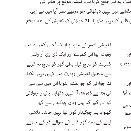
نٹ ہم نے جمع کرایا ہے۔ نقشہ موقع پر ظاہر کی
نقشے میں نہیں دیکھائی جو مجھے نظر آیا میں نے وہی
نقشہ بنایا۔ 22 جولائی والے نقشے میں بھی ظاہر کو نہیں دکھایا۔ 21 جولائی کو تفتیش کے بعد موقع
تفتیشی افسر نے مزید بتایا کہ ’جس کمرے میں
وقوعہ ہوا اس کمرے اور ایک ڈی وی آر والے
ہر
یچر پر
کمرے کو سرچ کیا۔ باقی گھر کو سرچ نہ کرنے
سے متعلق تفتیشی رپورٹ میں کہیں نہیں لکھا۔
22 جولائی کو جو نقشہ بنوایا اس میں سی سی
ہر
 گیا
ٹی وی ہے ڈی وی آر نہیں دکھایا۔ بائیس جولائی
کو اس گھر گیا ہوں وہاں چوکیدار سے گھر
ت سے
کھلوایا ہے چوکیدار کون تھا نہیں جانتا۔ تلاشی
دعا
لینے کے بعد گھر کس کے حوالے کر کے جارہے
اویر