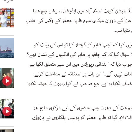
ینڈ سیشن کورٹ اسلام آباد میں ایڈیشنل سیشن جج عطا
ماعت کے دوران مرکزی ملزم ظاہر جعفر کے وکیل کی جانب
تایا ہے۔
ں کہا کہ ’جب ظاہر کو گرفتار کیا تو اس کی پینٹ کو
ا سوال کیا کہ کیا چاقو پر ظاہر کی انگلیوں کے نشان تھے؟
اب دیا کہ ’ابتدائی رپورٹس میں اس سے متعلق لکھا ہے
نات نہیں آئے۔‘ اس بات پر استغاثہ نے مداخلت کرتے
تلف لکھا ہوا ہے جج صاحب نے کہا رپورٹ کا حوالہ لکھوا
 سماعت کے دوران جب حاضری کے لیے مرکزی ملزم اور
لایا گیا تو ظاہر جعفر کو پولیس اہلکاروں نے بازوؤں