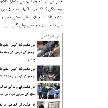
افسر نے کہا کہ اونرشپ سے متعلق ڈاکیوم
موجودگی کا ذکر نہیں لکھا۔ بیسمنٹ بھی 
سے تقریبا رات تین بجے چلے گئے تھے۔‘
مزید پڑھیے
نور مقدم قتل کیس: ملزم ظا
جعفر کی کرسی کے بعد سٹر
پیشی
نور مقدم قتل کیس: ملزم ظا
جعفر کو کرسی پر عدالت لایا
نور مقدم کے والد کی عدال
ملزم کی سزائے موت کی است
نور مقدم کی خطاطی اور تص