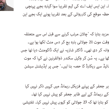
۔ این ایس ایف اے کی ٹیم تقریبا سوا گیارہ بجے پہنچی
ظہ موقع کی کارروائی کے بعد تقریبا پونے ایک بجے این
زید بتایا کہ ’چالان مرتب کرنے سے قبل اس سے متعلقہ
ڈاکومنٹس پڑھے تھے۔ ڈیتھ سرٹیفکیٹ پر وقت موت 21 جولائی بارہ بج کر دس منٹ لکھا ہوا ہے۔
وانہ کر دی تھی۔ ڈاکٹر شازیہ نے ایک ڈاکومنٹ دیا تھا جس
ھا ہے۔ یہ سُن کر وکیل سکندر ذوالقرنین نے کہا کہ موت
یفنس سائیڈ سے ریکارڈ کا حصہ بنا لیں۔‘ جس پر ایڈیشنل سیشن
یا کہ ’21 جولائی کو ظاہر جعفر کے پہلے فزیکل ریمانڈ میں کہیں ذکر نہیں کیا
ا کیا بر آمد ہوا۔ 23 جولائی کے ریمانڈ کے لیے ظاہر جعفر کو پیش نہیں کیا تھا۔
24جولائی کو پیش کیا تو زبانی جج صاحب کو بتایا تھا کہ 23 جولائی کو کیوں پیش نہیں کیا۔ تفتیشی