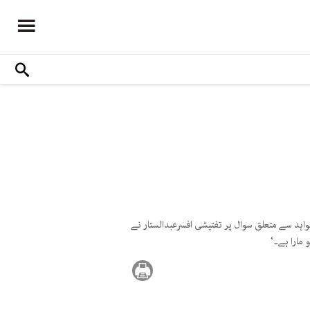
اہد سے متعلق سوال پر تفتیشی افسرعبدالستار نے
 مارا ہے۔‘