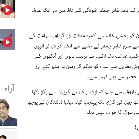
 کے بعد ظاہر جعفر غنودگی کے عالم میں سر ایک طرف
15 منٹ بعد ملزمان کو بخشی خانہ سے کمرہ عدالت لایا گیا اور سماعت کے
 ملزم ظاہر جعفر نے چلنے سے انکار کر دیا تو انہیں
ر کمرہ عدالت تک لائے۔ بے ترتیب بالوں اور آنکھوں کے
 نظروں سے سب کو دیکھ کر زمین پہ بیٹھ گئے اور
 جعفر سے بھی نہیں ملے۔
آراء
ے بازوؤں سے جب کہ ایک اہلکار نے گریبان سے پکڑ رکھا
تھ جیل کی گاڑی تک پہنچایا گیا۔ میڈیا نمائندگان نے پوچھا
ی سوال کا جواب نہیں دیا۔
؟