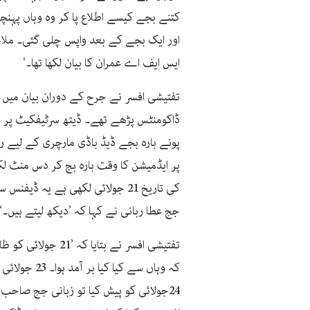
کتنے بجے کیسے اطلاع پا کر وہ وہاں پہنچا
اور ایک بجے کے بعد واپس چلی گئی۔ ملاح
ایس ایف اے عمران کا بیان لکھا تھا۔‘
تفتیشی افسر نے جرح کے دوران بیان میں م
پونے بارہ بجے ڈیڈ باڈی مارچری کے لیے ر
پر ایڈمیشن کا وقت بارہ بج کر دس منٹ لک
کی تاریخ 21 جولائی لکھی ہے یہ ڈ
جج عطا ربانی نے کہا کہ ’دیکھ لیتے ہیں۔‘
تفتیشی افسر نے بتا
کہ وہاں سے کی