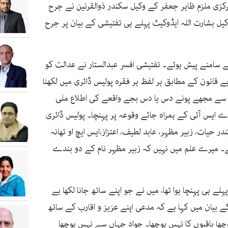
مرکزی ملزم ظاہر جعفر کے وکیل سکندر ذوالقرنین نے جرح
ل بشارت اللہ ایڈوکیٹ پہلے ہی تفتیشی کے بیان پر جرح
 سامنے پیش ہوئے۔ تفتیشی افسر عبدالستار نے عدالت کو
س ہو چکی ہے قانون کے مطابق ہر لفظ ہر فقرہ پولیس ڈائری میں لکھنا
 سے مجھے پونے دس یا دس بجے واقعے کی اطلاع ملی
ایس آئی کے ہمراہ جائے وقوعہ پر پہنچا۔ پولیس ڈائری
یات، زبیر مظہر، عابد لطیف، اعتزاز،ایس ایچ او تھانہ
ھے۔ میرے علم میں نہیں کہ زبیر مظہر نام کے دو بندے
ہلے ہی پہنچا ہوا تھا، میں نے جو اپنے ساتھ جانا لکھا ہے
 غلط لکھا ہے۔ زبیر مظہر نے اپنے 161 کے بیان میں کہا ہے کہ مدعی اپنے عزیز و اقارب کے ساتھ
ا باقیوں کا نہیں پوچھا۔ جواد جہاں سے نہیں پوچھا