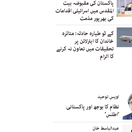
پاکستان کی مقبوضہ بیت
المقدس میں اسرائیلی اقدامات
کی بھرپور مذمت
کے ٹو طیارہ حادثہ: متاثرہ
خاندان کا ایئرلائن پر
تحقیقات میں تعاون نہ کرنے
کا الزام
اویس توحید
نظام کا بوجھ اور پاکستانی
’اطلس‘
عبدالباسط خان