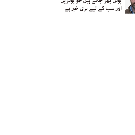
پوتن گِھر چکے ہیں جو یوکرین
اور سب کے لیے بری خبر ہے