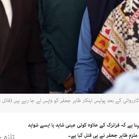
ا ہے کہ فرانزک کے علاوہ کوئی عینی شاہد یا ایسے شواہد
لزم ظاہر جعفر نے ہی قتل کیا ہے۔
تازہ 