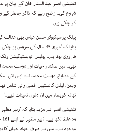
تفتیشی افسر عبد الستار خان کے بیان پر 
شروع کی۔ واضح رہے کہ ذاکر جعفر کے وکی
کر چکے ہیں۔
پبلک پراسیکیوٹر حسن عباس بھی عدالت کے
بتایا کہ ’میری 35 سال کی سرو
ضروری ہوتا ہے۔ پولیس انویسٹیگیشن ونگ
تھی۔ میں سکندر حیات اور دوست محمد اے 
کے مطابق دوست محمد اے ایس ائی، سکندر ح
ویمن، لیڈی کانسٹیبل اقصیٰ رانی شامل ت
تھانہ کوہسار میں ان دنوں تعینات تھے۔‘
تفتیشی افسر نے مزید بتایا کہ ’زبیر مظہر پ
وہ
موجود ہے۔ میں نے صرف جواد جہاں کا پوچھ