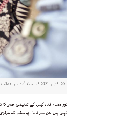
20 اکتوبر 2021 کو اسلام آباد میں عدالت کارروائی کے بعد پولیس اہلکار ظاہر جعفر کو واپس لے جا رہے ہیں (فائل تصویر: اے ایف پی)
نور مقدم قتل کیس کے تفتیشی افسر کا کہن
نہیں ہیں جن سے ثابت ہو سکے کہ مرکزی م