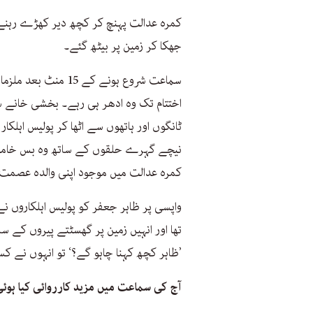
کمرہ عدالت پہنچ کر کچھ دیر کھڑے رہنے
جھکا کر زمین پر بیٹھ گئے۔
سماعت شروع ہونے کے 
اختتام تک وہ ادھر ہی رہے۔ بخشی خانے سے
ٹانگوں اور ہاتھوں سے اٹھا کر پولیس اہلکا
نیچے گہرے حلقوں کے ساتھ وہ بس خاموش
کمرہ عدالت میں موجود اپنی والدہ عصمت
واپسی پر ظاہر جعفر کو پولیس اہلکاروں ن
تھا اور انہیں زمین پر گھسٹتے پیروں کے سا
’ظاہر کچھ کہنا چاہو گے؟‘ تو انہوں نے کس
آج کی سماعت میں مزید کارروائی کیا ہوئی