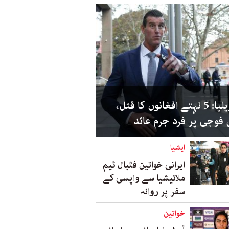
آسٹریلیا: 5 نہتے افغانوں کا قتل،
فوجی پر فرد جرم عائد
ایشیا
ایرانی خواتین فٹبال ٹیم
ملائیشیا سے واپسی کے
سفر پر روانہ
خواتین