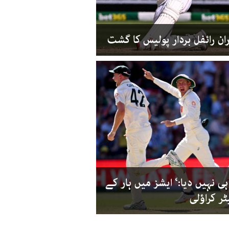
ن رائفل بردار پولیس کا گشت
 ہی نہیں دیا:‘ ایشز میں ہار کے
ر کراؤلی