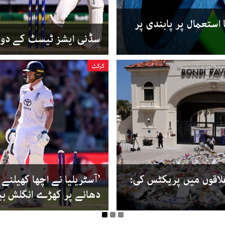
استعمال پر پابندی پر
سڈنی ایشز ٹیسٹ کے دورا
کرکٹ
لاقوں میں پریکٹس کی:
’آسٹریلیا نے اچھا کھیلنے
دھانے پر کھڑے انگلش بیٹ