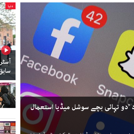
دنیا
سابق 
ود ’دو تہائی بچے سوشل میڈیا استعمال