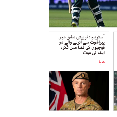
آسٹریلیا: تربیتی مشق میں
پیراشوٹ سے اترنے والے دو
فوجیوں کی فضا میں ٹکر،
ایک کی موت
دنیا