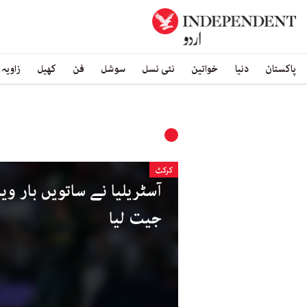
پاکستان
دنیا
خواتین
نئی نسل
سوشل
فن
کھیل
زاویہ
کرکٹ
جیت لیا