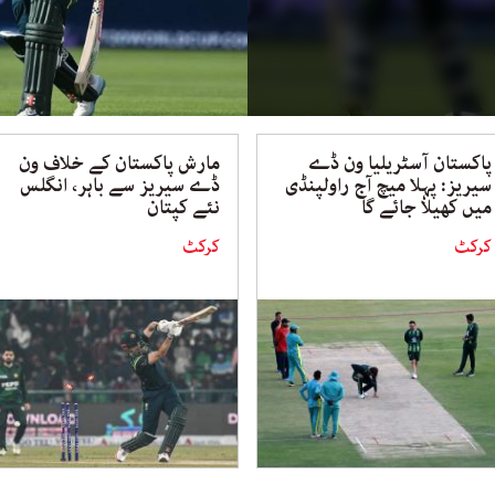
پاکستان آسٹریلیا ون ڈے
مارش پاکستان کے خلاف ون
سیریز: پہلا میچ آج راولپنڈی
ڈے سیریز سے باہر، انگلس
میں کھیلا جائے گا
نئے کپتان
کرکٹ
کرکٹ