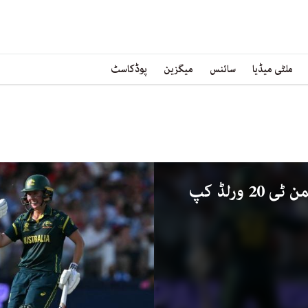
ملٹی میڈیا
سائنس
میگزین
پوڈکاسٹ
آسٹریلیا نے ساتویں بار ویمن ٹی 20 ورلڈ کپ