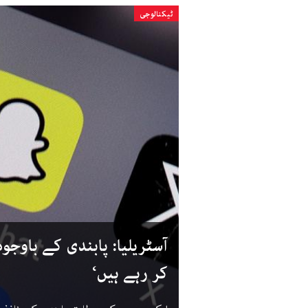
ٹیکنالوجی
آسٹریلیا: پابندی کے باوج
کر رہے ہیں‘