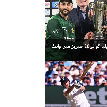
نواز کی پانچ وکٹیں، آسٹریلیا کو ٹی20 سیریز میں وائٹ