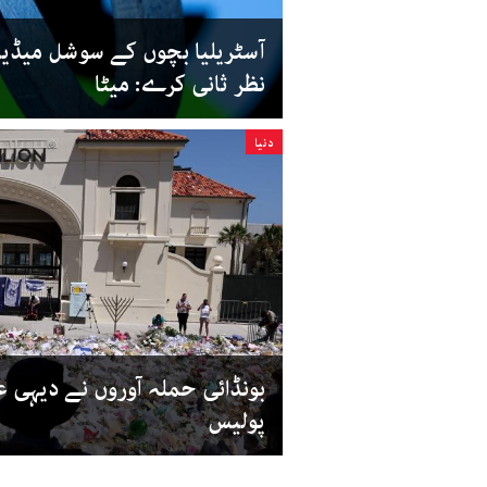
آسٹریلیا بچوں کے سوشل میڈیا 
نظر ثانی کرے: میٹا
دنیا
بونڈائی حملہ آوروں نے دیہی ع
پولیس