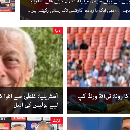
نے سے پہلے سوشل میڈیا استعمال کرنے والے آسٹریلیا
دنیا
ڈبل سپر اوور اور اطالوی کرکٹرز کا رونا: ٹی20 ورلڈ کپ
آسٹریلیا: غلطی سے اغوا 
لیے پولیس کی اپیل
کرکٹ