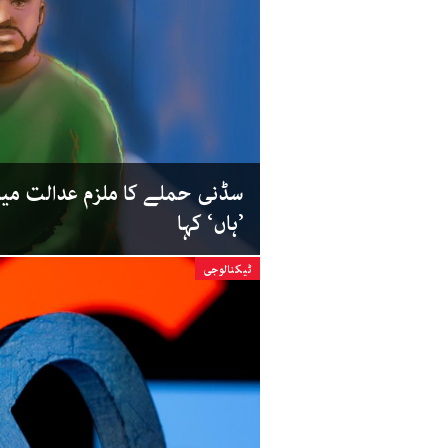
سڈنی حملے کا ملزم عدالت میں
’ہاں‘ کہا
ٹیکنالوجی