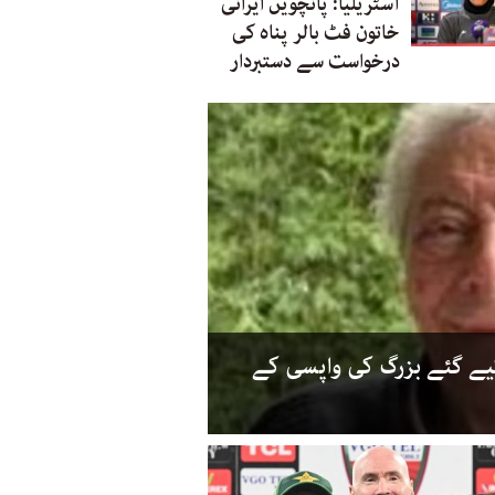
آسٹریلیا: پانچویں ایرانی
خاتون فٹ بالر پناہ کی
درخواست سے دستبردار
کیے گئے بزرگ کی واپسی کے