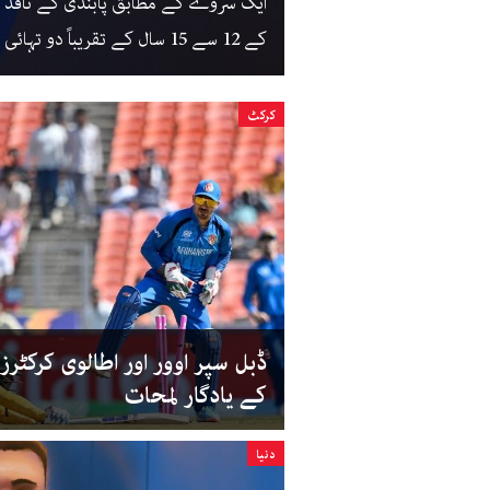
ایک سروے کے مطابق پابندی کے نافذ ہو
کے 12 سے 15 سال کے تقریباً دو تہائی بچے اب بھی ایک یا زیادہ اکاؤنٹس تک رسائی رکھتے ہیں۔
کرکٹ
کے یادگار لمحات
دنیا