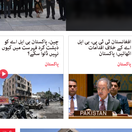
افغانستان ٹی ٹی پی، بی ایل
چین، پاکستان بی ایل اے کو
اے کے خلاف اقدامات
دہشت گرد فہرست میں کیوں
اٹھائیں: پاکستان
نہیں ڈلوا سکے؟
پاکستان
پاکستان