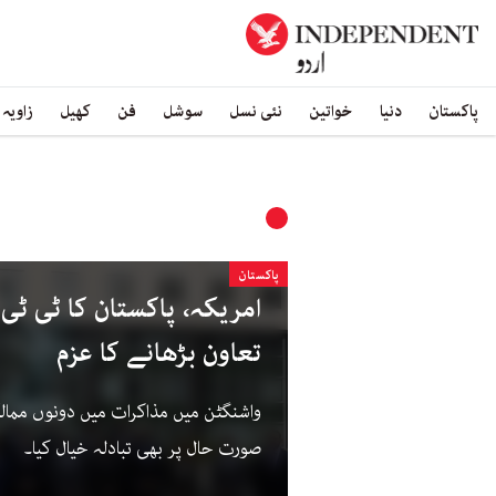
پاکستان
دنیا
خواتین
نئی نسل
سوشل
فن
کھیل
زاویہ
پاکستان
امریکہ، پاکستان کا ٹی ٹی
تعاون بڑھانے کا عزم
واشنگٹن میں مذاکرات میں دونوں مما
صورت حال پر بھی تبادلہ خیال کیا۔