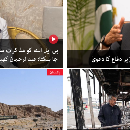
بی ایل اے کو مذاکرات س
زیر دفاع کا دعویٰ
جا سکتا: عبدالرحمان کھیت
پاکستان