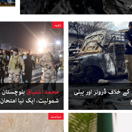
ں۔
زاویہ
 خلاف ڈرونز اور ہیلی
محمد اشتیاق
بلوچستان 
شمولیت، ایک نیا امتحان
سیاست