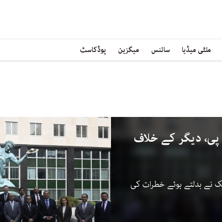
ملٹی میڈیا
سائنس
میگزین
پوڈکاسٹ
 پی، دیگر کے خلاف
لک نے بدلتے ہوئے خطرات کی