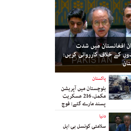
ان افغانستان میں شدت
وں کے خلاف کارروائی کریں:
تان
پاکستان
بلوچستان میں آپریشن
مکمل، 216 عسکریت
پسند مارے گئے: فوج
دنیا
سلامتی کونسل بی ایل