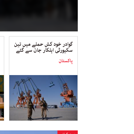
گوادر خود کش حملے میں تین
سکیورٹی اہلکار جان سے گئے
پاکستان