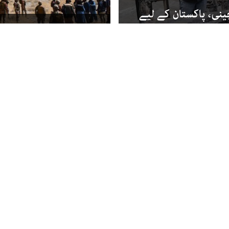
ینی، پاکستان کے لیے
جعفر ایکسپریس: دنیا ک
زاویہ
ی کی لاش ہرنائی سے
عبدالباسط خان
خیبر پخت
کا ڈرون کا استعمال