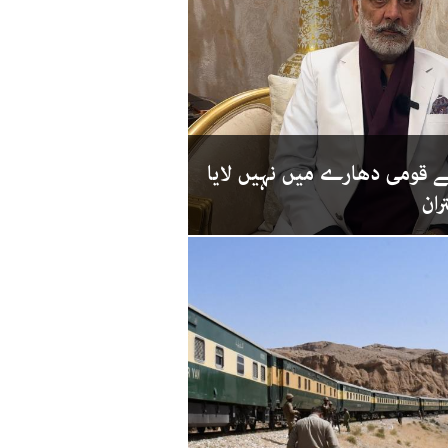
ے قومی دھارے میں نہیں لایا
ران