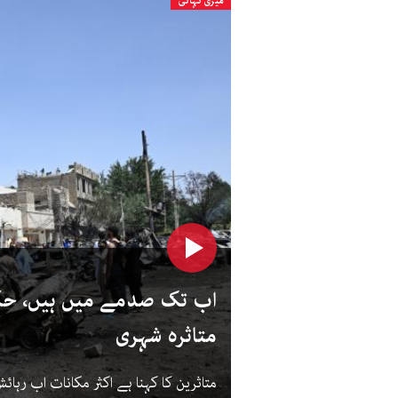
میری کہانی
اب تک صدمے میں ہیں، ح
متاثرہ شہری