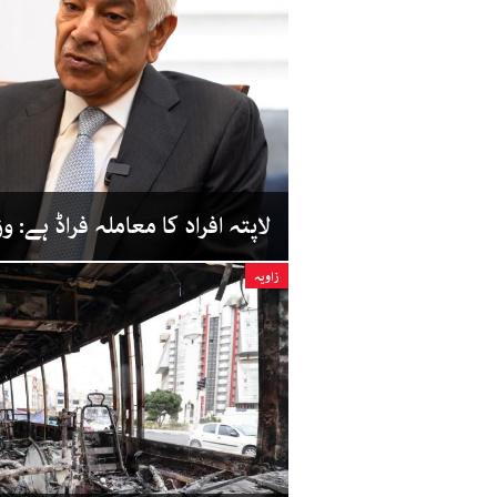
لاپتہ افراد کا معاملہ فراڈ ہے: و
زاویہ