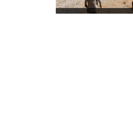
ی سب سے خطرناک ٹرین؟
ونخوا میں عسکریت پسندوں