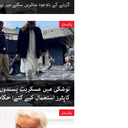
گزرنے کے باوجود متاثرین سکتے میں ہی
پاکستان
نوشکی میں عسکریت پسندوں کے
کاپٹرز استعمال کیے گئے: حکام
پاکستان