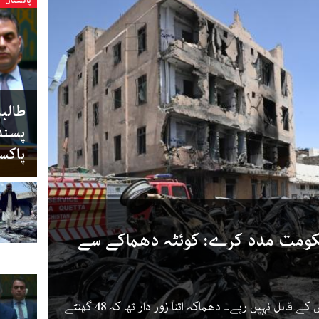
پاکستان
طالب
پسند
پاکس
کومت مدد کرے: کوئٹہ دھماکے سے
متاثرین کا کہنا ہے اکثر مکانات اب رہائش کے قابل نہیں رہے۔ دھماکہ اتنا زور دار تھا کہ 48 گھنٹے