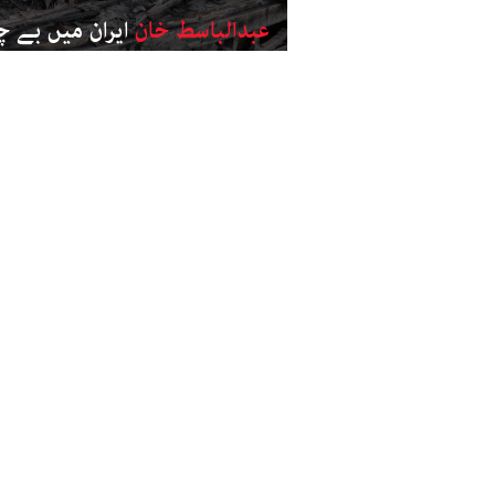
عبدالباسط خان
ایران میں بے چ
ابھرتے خطرات
پاکستان
مغوی اسسٹنٹ کمشنر افضل باق
مل گئی: لیویز