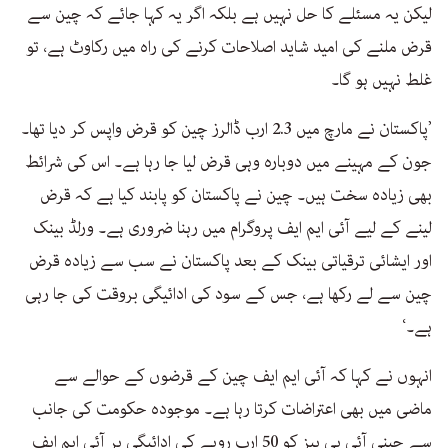
لیکن یہ مسئلے کا حل نہیں ہے بلکہ اگر یہ کہا جائے کہ چین سے
قرض ملنے کی امید شاید اصلاحات کرنے کی راہ میں رکاوٹ ہے، تو
غلط نہیں ہو گا۔
’پاکستان نے مارچ میں 2.3 ارب ڈالرز چین کو قرض واپس کر دیا تھا۔
جون کے مہینے میں دوبارہ وہی قرض لیا جا رہا ہے۔ اس کی شرائط
بھی زیادہ سخت ہیں۔ چین نے پاکستان کو پابند کیا ہے کہ قرض
لینے کے لیے آئی ایم ایف پروگرام میں رہنا ضروری ہے۔ ورلڈ بینک
اور ایشائی ترقیاتی بینک کے بعد پاکستان نے سب سے زیادہ قرض
چین سے لے رکھا ہے، جس کے سود کی ادائیگی بروقت کی جا رہی
ہے۔‘
انہوں نے کہا کہ آئی ایم ایف چین کے قرضوں کے حوالے سے
ماضی میں بھی اعتراضات کرتا رہا ہے۔ موجودہ حکومت کی جانب
سے چینی آئی پی پیز کو 50 ارب روپے کی ادائیگی پر آئی ایم ایف