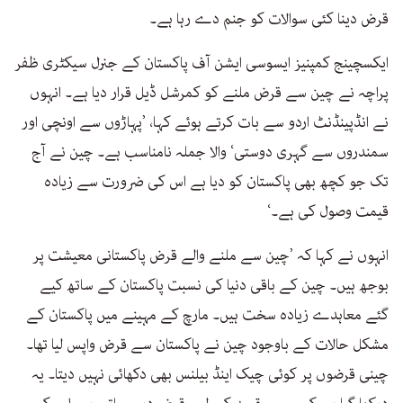
قرض دینا کئی سوالات کو جنم دے رہا ہے۔
ایکسچینج کمپنیز ایسوسی ایشن آف پاکستان کے جنرل سیکٹری ظفر
پراچہ نے چین سے قرض ملنے کو کمرشل ڈیل قرار دیا ہے۔ انہوں
نے انڈپینڈنٹ اردو سے بات کرتے ہوئے کہا، ’پہاڑوں سے اونچی اور
سمندروں سے گہری دوستی‘ والا جملہ نامناسب ہے۔ چین نے آج
تک جو کچھ بھی پاکستان کو دیا ہے اس کی ضرورت سے زیادہ
قیمت وصول کی ہے۔‘
انہوں نے کہا کہ ’چین سے ملنے والے قرض پاکستانی معیشت پر
بوجھ ہیں۔ چین کے باقی دنیا کی نسبت پاکستان کے ساتھ کیے
گئے معاہدے زیادہ سخت ہیں۔ مارچ کے مہینے میں پاکستان کے
مشکل حالات کے باوجود چین نے پاکستان سے قرض واپس لیا تھا۔
چینی قرضوں پر کوئی چیک اینڈ بیلنس بھی دکھائی نہیں دیتا۔ یہ