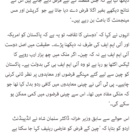
دیکھا گیا ہے کہ جس مقصد کے لیے قرض دیے جاتے ہیں اس کے
نتائج دیکھے بغیر اگلا قرض دے دیا جاتا ہے جو کرپشن اور مس
مینجمنٹ کا باعث بن رہے ہیں۔‘
انہوں نے کہا کہ ’دوستی کا تقاضہ تو یہ ہے کہ پاکستان کو امریکہ
اور آئی ایم ایف کی طرف نہ دیکھنا پڑے۔ حقیقت میں اصل دوست
آئی ایم ایف ہے نہ کہ چین۔ اگر ملک میں چھ ہزار ارب روپے کا
ٹیکس اکٹھا ہو رہا ہے تو وہ آئی ایم ایف ہی کی بدولت ہے۔ پاکستان
کو چین سے لیے گئے مہنگے قرضوں اور معاہدوں پر نظر ثانی کرنی
چاہیے۔ پی ٹی آئی نے چینی معاہدوں میں کافی ردو بدل کیا تھا جو
کہ ملکی مفاد میں تھا۔ اس سے چینی قرضوں میں کمی ممکن ہو
سکے گی۔‘
اس حوالے سے سابق وزیر خزانہ ڈاکٹر سلمان شاہ نے انڈپینڈنٹ
اردو کو بتایا کہ ’چین کے قرض کو عارضی ریلیف کہا جا سکتا ہے