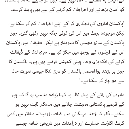
کو آمدن بڑھانے اور اخراجات کم کرنے کے لیے بھی پابند کرے۔
’پاکستان اداروں کی نجکاری کر کے اپنے اخراجات کم کر سکتا ہے،
لیکن موجودہ بجٹ میں اس کی کوئی جگہ نہیں رکھی گئی۔ چین
پاکستان کے ساتھ دوستی کا دعویدار ہے لیکن حقیقت میں پاکستان
اس کے قرضوں کے بوجھ میں جکڑ گیا ہے۔ سری لنکا کے ڈیفالٹ
کرنے کی ایک بڑی وجہ چینی کمرشل قرضے بھی ہیں۔ پاکستان کا
چین پر بڑھتا ہوا انحصار پاکستان کو سری لنکا جیسی صورت حال
سے دو چار کر سکتا ہے۔‘
ماہرین کی رائے کے پیش نظر یہ کہنا زیادہ مناسب ہو گا کہ چین
کے قرضے پاکستانی معیشت چلانے میں مددگار ثابت نہیں ہو
سکتے۔ ڈالر کا بڑھنا، مہنگائی میں اضافہ، زرمبادلہ ذخائر میں کمی،
کرنٹ اکاؤنٹ خسارے اور درآمدات میں تاریخی اضافہ جیسے