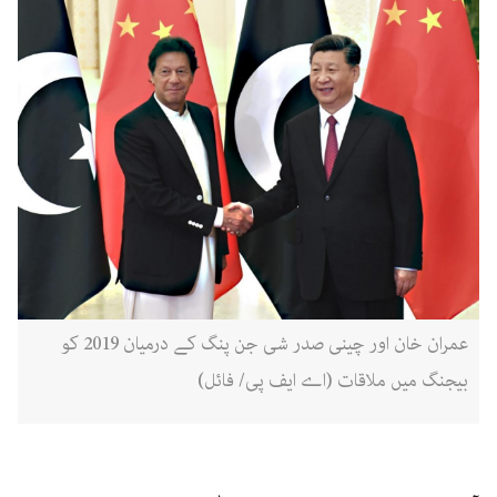
عمران خان اور چینی صدر شی جن پنگ کے درمیان 2019 کو
بیجنگ میں ملاقات (اے ایف پی/ فائل)