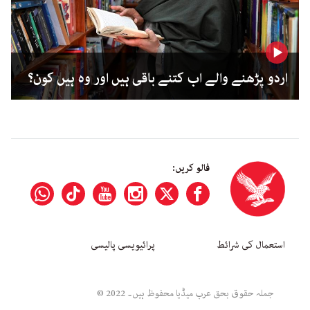
اردو پڑھنے والے اب کتنے باقی ہیں اور وہ ہیں کون؟
فالو کریں:
استعمال کی شرائط
پرائیویسی پالیسی
جملہ حقوق بحق عرب میڈیا محفوظ ہیں۔ 2022 ©