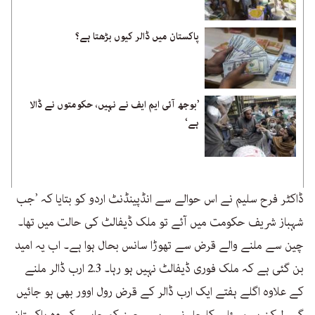
پاکستان میں ڈالر کیوں بڑھتا ہے؟
’بوجھ آئی ایم ایف نے نہیں، حکومتوں نے ڈالا
ہے‘
ڈاکٹر فرح سلیم نے اس حوالے سے انڈپینڈنٹ اردو کو بتایا کہ ’جب
شہباز شریف حکومت میں آئے تو ملک ڈیفالٹ کی حالت میں تھا۔
چین سے ملنے والے قرض سے تھوڑا سانس بحال ہوا ہے۔ اب یہ امید
بن گئی ہے کہ ملک فوری ڈیفالٹ نہیں ہو رہا۔ 2.3 ارب ڈالر ملنے
کے علاوہ اگلے ہفتے ایک ارب ڈالر کے قرض رول اوور بھی ہو جائیں
گے، لیکن یہ مسئلے کا حل نہیں ہے۔ چین کو چاہیے کہ وہ پاکستان