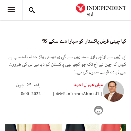
کیا چینی قرض پاکستان کو سہارا دے سکے گا؟
’پہاڑوں سے اونچی اور سمندروں سے گہری دوستی والا جملہ نامناسب ہے،
کیوں کہ چین نے آج تک جو کچھ بھی پاکستان کو دیا ہے اس کی ضرورت
سے زیادہ قیمت وصول کی ہے۔‘
میاں عمران احمد
ہفتہ 25 جون
2022 8:00
@MianImranAhmad1