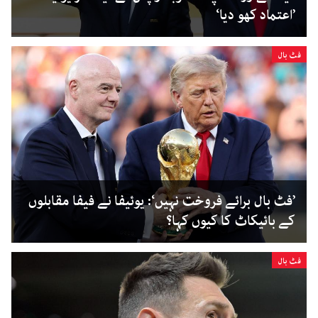
’اعتماد کھو دیا‘
فٹ بال
’فٹ بال برائے فروخت نہیں‘: یوئیفا نے فیفا مقابلوں
کے بائیکاٹ کا کیوں کہا؟
فٹ بال