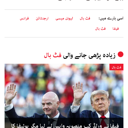
اسی بارے میں:
فٹ بال
لیونل میسی
ارجنٹائن
فرانس
فیفا
فٹ بال
زیادہ پڑھی جانے والی
فٹ بال
فٹ بال
فیفا نے ورلڈ کپ منصوبہ واپس لے لیا مگر یوئیفا کا