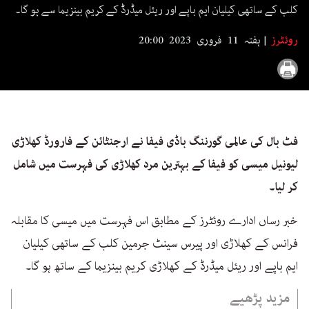
کلب کے ساتھی کیلیان ایم باپے اور ریئل میڈرڈ کے کریم بینزیما سے ہو گا۔
روئٹرز
ہفتہ 11 فروری 2023 20:00
فٹ بال کی عالمی گورننگ باڈی فیفا نے ارجنٹائن کے فارورڈ کھلاڑی
لیونیل میسی کو فیفا کے بہترین مرد کھلاڑی کی فہرست میں شامل
کر لیا۔
خبر رساں ادارے روئٹرز کے مطابق اس فہرست میں میسی کا مقابلہ
فرانس کے کھلاڑی اور پیرس سینٹ جرمین کلب کے ساتھی کیلیان
ایم باپے اور ریئل میڈرڈ کے کھلاڑی کریم بینزیما کے ساتھ ہو گا۔
مزید پڑھیے