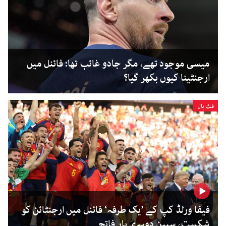
میسی موجود تھے، مگر جادو غائب تھا: فائنل میں
ارجنٹینا کیوں بکھر گیا؟
فٹ بال
فیفا ورلڈ کپ کے ’یک طرفہ‘ فائنل میں ارجنٹائن کو
شکست، سپین دوسری بار فاتح