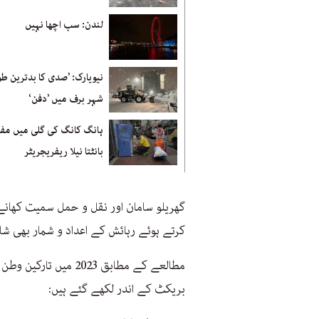
لندن: سب اچھا نہیں
نیویارک: ’صدی کا بدترین طو
شہر برف میں ’دفن‘
ہانگ کانگ کی گلی میں مفت
بانٹتا نیلا ریفریجریٹر
گھریلو سامان اور نقل و حمل سمیت کھانے 
کرتے ہوئے رہائش کے اعداد و شمار بھی شا
بریکٹ کے اندر لکھے گئے ہیں: