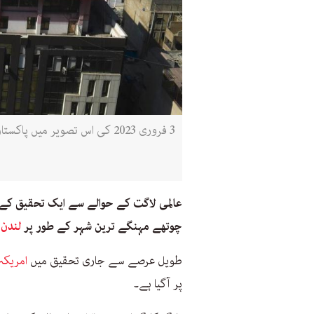
3 فروری 2023 کی اس تصویر میں پاکستان کے سب سے بڑے شہر کراچی کا ایک تجارتی علاقہ دیکھا جا سکتا ہے(اے ایف پی)
عالمی لاگت کے حوالے سے ایک تحقیق کے
چوتھے مہنگے ترین شہر کے طور پر
لندن
ک
طویل عرصے سے جاری تحقیق میں
امریکہ
پر آگیا ہے۔