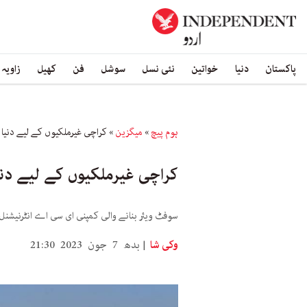
پاکستان
دنیا
خواتین
نئی نسل
سوشل
فن
کھیل
زاویہ
ہوم پیچ
»
میگزین
»
کراچی غیرملکیوں کے لیے دنیا
کراچی غیرملکیوں کے لیے دن
سوفٹ ویئر بنانے والی کمپنی ای سی اے انٹرنیشنل کی سالانہ رپورٹ میں دنیا کے 207 شہروں 
وکی شا
بدھ 7 جون 2023 21:30