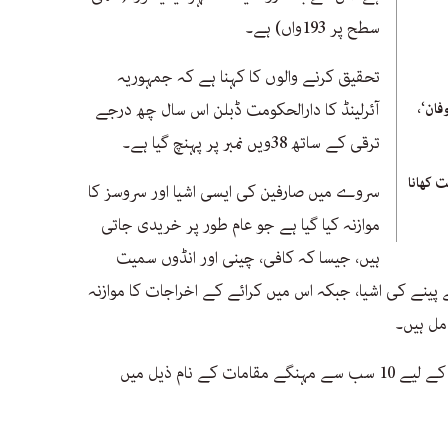
سطح پر 193واں) ہے۔
تحقیق کرنے والوں کا کہنا ہے کہ جمہوریہ
آئرلینڈ کا دارالحکومت ڈبلن اس سال چھ درجے
فان‘،
ترقی کے ساتھ 38ویں نمبر پر پہنچ گیا ہے۔
 کھانا
سروے میں صارفین کی ایسی اشیا اور سروسز کا
موازنہ کیا گیا ہے جو عام طور پر خریدی جاتی
ہیں، جیسا کہ کافی، چینی اور انڈوں سمیت
پینے کی اشیا، جبکہ اس میں کرائے کے اخراجات کا موازنہ
مل ہیں۔
مطالعے کے مطابق 2023 میں تارکین وطن کے لیے 10 سب سے مہنگے مقامات کے نام ذیل میں