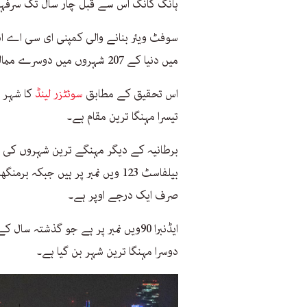
ہانگ کانگ اس سے قبل چار سال تک سرفہرست رہا لیکن 2023 میں ی
سوفٹ ویئر بنانے والی کمپنی ای سی اے 
میں دنیا کے 207 شہروں میں دوسرے ممالک کے شہریوں کو درپیش اخراجات کا موازنہ کیا گیا ہے۔
اس تحقیق کے مطابق
سوئٹزر لینڈ
کا شہر ج
تیسرا مہنگا ترین مقام ہے۔
صرف ایک درجے اوپر ہے۔
دوسرا مہنگا ترین شہر بن گیا ہے۔