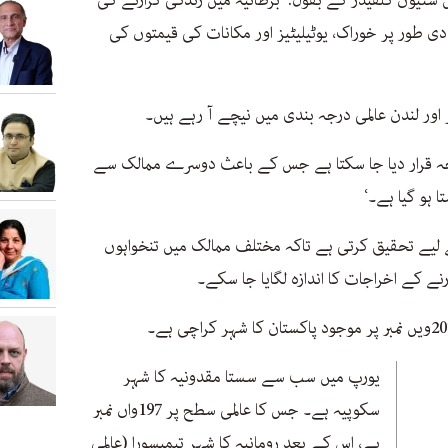
دی طور پر خوراک، یوٹیلیٹیز اور مکانات کی قیمتوں کی
 اور لندن عالمی درجہ بندی میں نیچے آ رہے ہیں۔
جہ قرار دیا جا سکتا ہے جس کے باعث دوسرے ممالک سے
 ہو گیا ہے۔‘
لیے تحقیق کرتی ہے تاکہ مختلف ممالک میں تنخواہوں
ے کے اخراجات کا اندازہ لگایا جا سکے۔
یورپ میں سب سے سستا مقدونیہ کا شہر
سکوپیہ ہے۔ جس کا عالمی سطح پر 197واں نمبر
ہے، اس کے بعد رومانیہ کا شہر تیمیسورا (عالمی