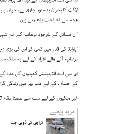
لاگت کا بحران بدستور جاری ہے، جہاں بنیا
وجہ سے اخراجات بڑھ رہے ہیں۔
’ان مسائل کے باوجود برطانیہ کے تمام شہر
’پاؤنڈ کی قدر میں کمی کو اس کی بڑی و
برطانیہ آنے والے افراد کے لیے یہ ملک سستا
ای سی اے انٹرنیشنل کمپنیوں کی مدد کے 
کے حساب کے لیے دنیا بھر میں زندگی گزارن
غیر ملکیوں کے لیے سب سے سستا مقام 207ویں نمبر پر موجود پاکستان کا شہر کراچی ہے۔
مزید پڑھیے
کراچی کی ڈوبی جنتا