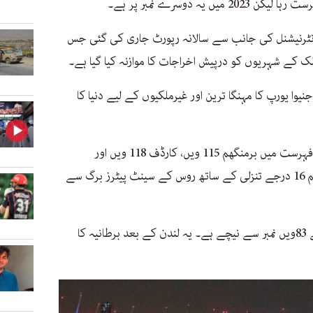
ہ دوسرے نمبر پر ہے۔
انٹرنیشنل کی جانب سے سالانہ رپورٹ جاری کی گئی جس
نیوا یورپ کا مہنگا ترین اور غیرملکیوں کے لیے دنیا کا
برطانیہ کے دیگر مہنگے ترین شہروں کی فہرست میں برمنگھم 115 ویں، کارڈف 118 ویں اور
بیلفاسٹ 123 ویں نمبر پر ہیں جبکہ برمنگھم 16 درجے تنزلی کے ساتھ روس کے سینٹ پیٹرز برگ سے
ایڈنبرا 90ویں نمبر پر ہے جو گذشتہ سال کے 83ویں نمبر سے نیچے ہے۔ یہ لندن کے بعد برطانیہ کا