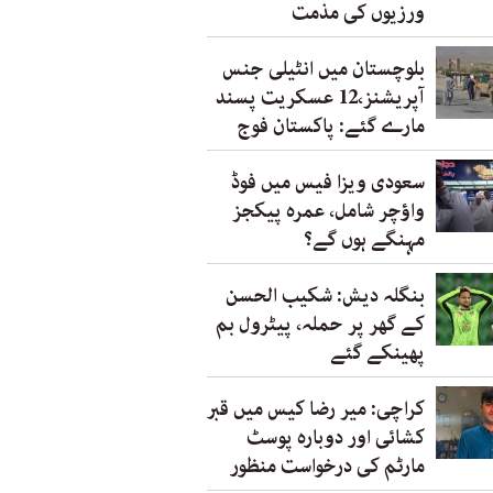
ورزیوں کی مذمت
بلوچستان میں انٹیلی جنس
آپریشنز،12 عسکریت پسند
مارے گئے: پاکستان فوج
سعودی ویزا فیس میں فوڈ
واؤچر شامل، عمرہ پیکجز
مہنگے ہوں گے؟
بنگلہ دیش: شکیب الحسن
کے گھر پر حملہ، پیٹرول بم
پھینکے گئے
کراچی: میر رضا کیس میں قبر
کشائی اور دوبارہ پوسٹ
مارٹم کی درخواست منظور