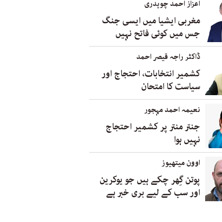
اعزاز احمد چوہدری
مغربی ایشیا میں ایسی جنگ
جس میں کوئی فاتح نہیں
ڈاکٹر راجہ قیصر احمد
کشمیر انتخابات، احتجاج اور
سیاست کا امتحان
نعیمہ احمد مہجور
جنتر منتر پر کشمیر احتجاج
نہیں ہوا
اوون میتھیوز
پوتن گِھر چکے ہیں جو یوکرین
اور سب کے لیے بری خبر ہے