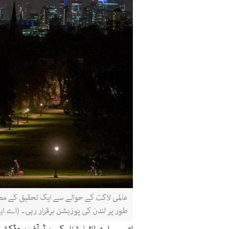
عالمی لاگت کے حوالے سے ایک تحقیق کے مطا
طور پر لندن کی پوزیشن برقرار رہی۔ ​​​​​​(اے ا
ای سی اے انٹرنیشنل کے ہیڈ آف پروڈکشن س