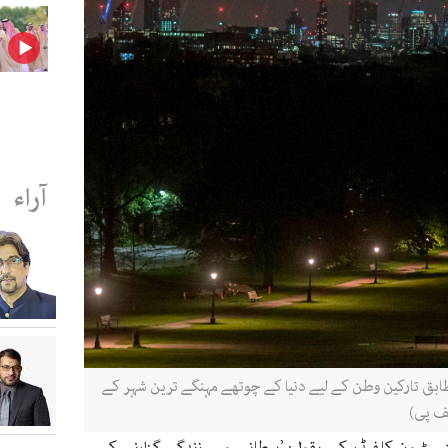
آراء
بق تارکین وطن کے لیے دنیا کے چوتھے مہنگے ترین شہر کے
یف پی)
ٹیون کلفیڈر کے بقول: ’برطانیہ میں زندگی گزارنے کی