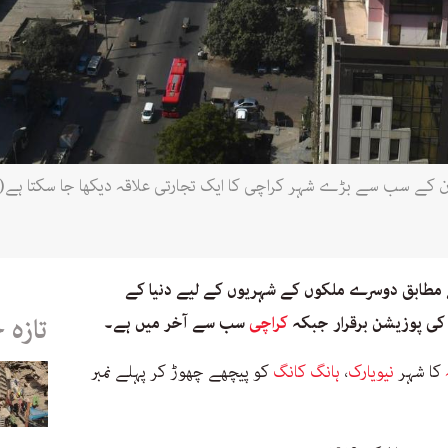
 مطابق دوسرے ملکوں کے شہریوں کے لیے دنیا کے
ی پوزیشن برقرار جبکہ
کراچی
سب سے آخر میں ہے۔
تازہ 
کا شہر
نیویارک
،
ہانگ کانگ
کو پیچھے چھوڑ کر پہلے نمبر