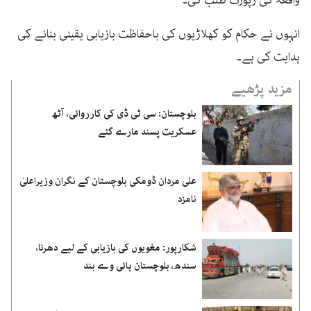
واقعہ کی رپورٹ طلب کی۔
انہوں نے حکام کو کھلاڑیوں کی باحفاظت بازیابی یقینی بنانے کی
ہدایت کی ہے۔
مزید پڑھیے
بلوچستان: سی ٹی ڈی کی کارروائی، آٹھ
عسکریت پسند مارے گئے
علی مردان ڈومکی بلوچستان کے نگران وزیراعلیٰ
نامزد
شکارپور: مغویوں کی بازیابی کے لیے دھرنا،
سندھ، بلوچستان ہائی وے بند