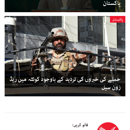
پاکستان
پاکستان
حملے کی خبروں کی تردید کے باوجود کوئٹہ میں ریڈ
زون سیل
فالو کریں: