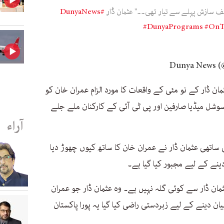
#DunyaNews
#DunyaPrograms
#OnT
ان ڈار کے نو مئی کے واقعات کا مورد الزام عمران خان کو
وشل میڈیا صارفین اور پی ٹی آئی کے کارکنان ملے جلے
آراء
ساتھی عثمان ڈار نے عمران خان کا ساتھ کیوں چھوڑ دیا
ینے کے لیے مجبور کیا گیا ہے۔
مان ڈار سے کوئی گلہ نہیں ہے۔ وہ عثمان ڈار جو عمران
ن دینے کے لیے زبردستی راضی کیا گیا یہ پورا پاکستان