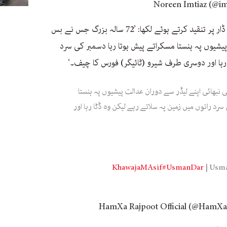
حمزہ راجپوت نامی ایکس صارف نے عثمان ڈار پر تنقید کرتے ہوئے لکھا: ’72 سالہ بزرگ جس نے بس
پیشیوں پہ ہنستا مسکراتے پیش ہوتا رہا دسمبر کی سرد
 رہا اور دوسری طرف شیرو (ٹائیگر) فورس کا چیف۔‘
ی نبھائی اپنے لیڈر سے دوران عدالت پیشیوں پہ ہنستا
سرد راتوں میں زمین پہ سلاتے رہے لیکن وہ ڈٹا رہا اور
#UsmanDar
| Usm