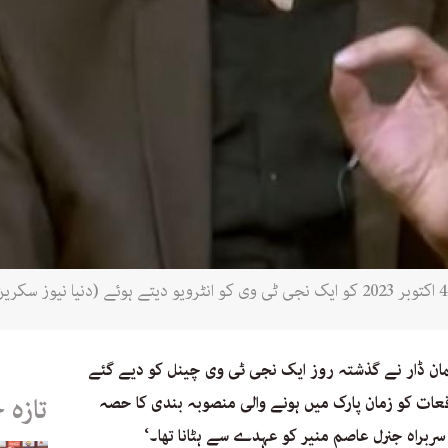
ان ڈار نے گذشتہ روز ایک نجی ٹی وی چینل کو دیے گئے
20 کو ہونے والے واقعات کو زمان پارک میں ہونے والی منصوبہ بندی کا حصہ
تازہ 
سربراہ جنرل عاصم منیر کو عہدے سے ہٹانا تھا۔‘