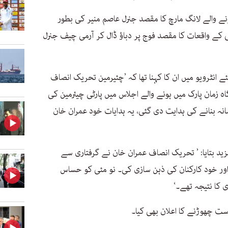
ید کہا کہ ’اکتوبر 2022 میں ہونے والے لانگ مارچ کا مقصد جنرل عاصم منیر کی بطور
ی کے واقعات کا مقصد فوج پر دباؤ ڈال کر آرمی چیف جنرل
ئے انٹرویو میں ان کا کہنا تھا کہ ’چئیرمین تحریک انصاف
 زمان پارک میں ہونے والے اجلاس میں پارٹی چیئرمین کی
ہ بنانے کی ہدایت دی گئی، یہ ہدایات خود عمران خان
د بتایا: ’ تحریک انصاف عمران خان نے گرفتاری سے
 اور خود کارکنان کی ذہن سازی کی۔ نو مئی کو حساس
 کا نتیجہ تھے۔‘
ست چھوڑنے کا اعلان بھی کیا۔