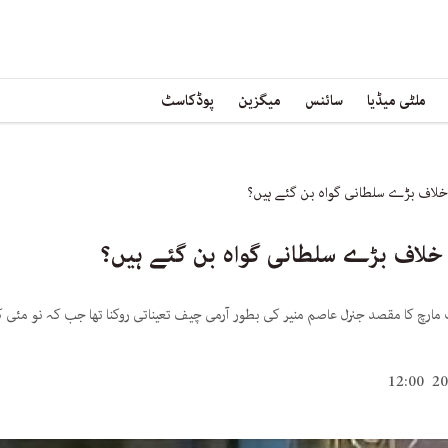
ملٹی میڈیا
سائنس
میگزین
پوڈکاسٹ
 خلاف بڑے سلطانی گواہ بن گئے ہیں؟
 خلاف بڑے سلطانی گواہ بن گئے ہیں؟
 2022 میں ہونے والے لانگ مارچ کا مقصد جنرل عاصم منیر کی بطور آرمی چیف تعیناتی روکنا تھا جب کہ 