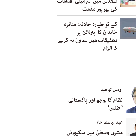
المقدس میں اسرائیلی اقدامات
کی بھرپور مذمت
کے ٹو طیارہ حادثہ: متاثرہ
خاندان کا ایئرلائن پر
تحقیقات میں تعاون نہ کرنے
کا الزام
اویس توحید
نظام کا بوجھ اور پاکستانی
’اطلس‘
عبدالباسط خان
مشرق وسطیٰ میں سکیورٹی