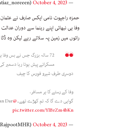
October 4, 2023
— Noreen Imtiaz (@imtiaz_noreeen)
وفا ہی نبھائی اپنے رہنما سے دوران عدالت 
راتوں میں زمین پہ سلاتے رہے لیکن وہ ڈٹا
72 سالہ بزرگ جس نے بس وفا ہ
مسکراتے پیش ہوتا رہا دسمبر کی 
دوسری طرف شیرو فورس کا چیف
وفا کے رستے کا ہر مسافر،
گواہی دے گا کہ تم کھڑے تھے۔
@KhawajaMAsif
an Dar
pic.twitter.com/YlBrZm4bKn
October 4, 2023
— HamXa Rajpoot Official (@HamXaRajpootMHR)