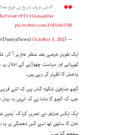
"9 مئی صرف تاریخ ہے فوج مخالف سازش پہلے سے تیار تھی۔۔" عثمان ڈار
heFront
#PTI
#UsmanDar
pic.twitter.com/L0JAi8cUBk
October 5, 2023
— Dunya News (@DunyaNews)
ایک طویل عرصے بعد منظر عام پر آ کر، عثم
ٹھہرانے اور سیاست چھوڑنے کے اعلان پر س
ردعمل کا اظہار کر رہے ہیں۔
کچھ صارفین شکوہ کناں ہیں کہ اتنے قریبی 
جب کہ کچھ کا ماننا ہے کہ انہیں یہ بیان د
ایک ایکس صارف نے تحریر کیا کہ ’ہمیں عث
خان کا ساتھی تھا اسے کس دھمکی پر یہ بیا
سمجھ گیا ہے۔‘