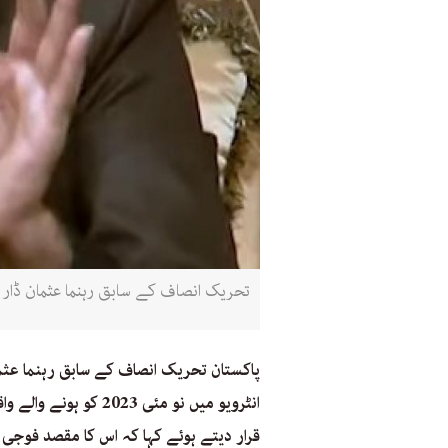
تحریک انصاف کے سابق رہنما عثمان ڈار 4 اکتوبر 2023 کو ایک نجی ٹی وی کو انٹرویو دیتے ہوئے (دنیا نیوز سکرین گریب)
پاکستان تحریک انصاف کے سابق رہنما عثم
انٹرویو میں نو مئی 23
قرار دیتے ہوئے کہا کہ اس کا مقصد فوجی 