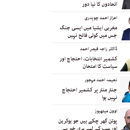
اتحادوں کا نیا دور
اعزاز احمد چوہدری
مغربی ایشیا میں ایسی جنگ
جس میں کوئی فاتح نہیں
ڈاکٹر راجہ قیصر احمد
کشمیر انتخابات، احتجاج اور
سیاست کا امتحان
نعیمہ احمد مہجور
جنتر منتر پر کشمیر احتجاج
نہیں ہوا
اوون میتھیوز
پوتن گِھر چکے ہیں جو یوکرین
اور سب کے لیے بری خبر ہے