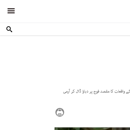
نو مئی کے واقعات کا مقصد فوج پر دباؤ ڈال کر آرمی