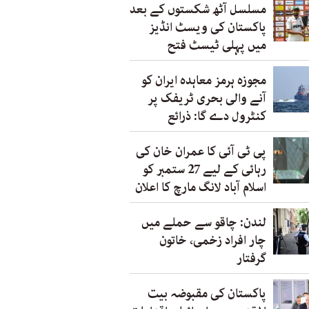
مسلسل آٹھ شکستوں کے بعد
پاکستان کی ویسٹ انڈیز
میں پہلی ٹیسٹ فتح
مجوزہ ہرمز معاہدہ ایران کو
آنے والی بحری ٹریفک پر
کنٹرول دے گا: ذرائع
پی ٹی آئی کا عمران خان کی
رہائی کے لیے 27 ستمبر کو
اسلام آباد لانگ مارچ کا اعلان
لندن: چاقو سے حملے میں
چار افراد زخمی، خاتون
گرفتار
پاکستان کی مقبوضہ بیت