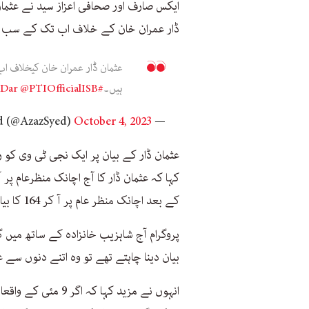
ایکس صارف اور صحافی اعزاز سید نے عثمان 
ڈار عمران خان کے خلاف اب تک کے سب سے
عثمان ڈار عمران خان کیخلاف ا
ہیں۔
#UsmanDar
@PTIOfficialISB
October 4, 2023
— Azaz Syed (@AzazSyed)
عثمان ڈار کے بیان پر ایک نجی ٹی وی کو 
کہا کہ عثمان ڈار کا آج اچانک منظرعام پر 
کے بعد اچانک منظر عام پر آ کر 164 کا بیان ریکارڈ کرا دیا تھا۔
پروگرام آج شاہزیب خانزادہ کے ساتھ میں گفت
بیان دینا چاہتے تھے تو وہ اتنے دنوں سے 
انہوں نے مزید کہا ک