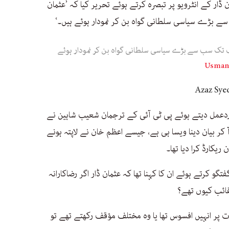
ڈار کے انٹرویو پر تبصرہ کرتے ہوئے تحریر کیا کہ ’عثمان
 بڑے سیاسی سلطانی گواہ بن کر نمودار ہوئے ہیں۔‘
ب تک سب سے بڑے سیاسی سلطانی گواہ بن کر نمودار ہوئے
ردعمل دیتے ہوئے پی ٹی آئی کے ترجمان شعیب شاہین نے
آ کر بیان دینا ویسا ہی ہے، جیسے اعظم خان نے لاپتہ ہونے
گو کرتے ہوئے ان کا کہنا تھا کہ عثمان ڈار اگر رضاکارانہ
غائب کیوں تھے؟
ہ اگر 9 مئی کے واقعات پر انہیں افسوس تھا یا وہ مختلف مؤقف رکھتے تھے تو