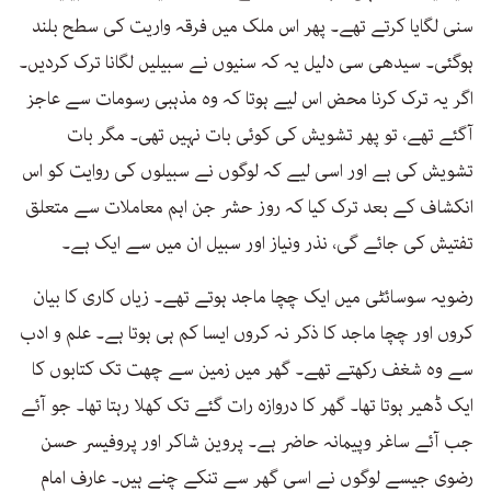
سنی لگایا کرتے تھے۔ پھر اس ملک میں فرقہ واریت کی سطح بلند
ہوگئی۔ سیدھی سی دلیل یہ کہ سنیوں نے سبیلیں لگانا ترک کردیں۔
اگر یہ ترک کرنا محض اس لیے ہوتا کہ وہ مذہبی رسومات سے عاجز
آگئے تھے، تو پھر تشویش کی کوئی بات نہیں تھی۔ مگر بات
تشویش کی ہے اور اسی لیے کہ لوگوں نے سبیلوں کی روایت کو اس
انکشاف کے بعد ترک کیا کہ روز حشر جن اہم معاملات سے متعلق
تفتیش کی جائے گی، نذر ونیاز اور سبیل ان میں سے ایک ہے۔
رضویہ سوسائٹی میں ایک چچا ماجد ہوتے تھے۔ زیاں کاری کا بیان
کروں اور چچا ماجد کا ذکر نہ کروں ایسا کم ہی ہوتا ہے۔ علم و ادب
سے وہ شغف رکھتے تھے۔ گھر میں زمین سے چھت تک کتابوں کا
ایک ڈھیر ہوتا تھا۔ گھر کا دروازہ رات گئے تک کھلا رہتا تھا۔ جو آئے
جب آئے ساغر وپیمانہ حاضر ہے۔ پروین شاکر اور پروفیسر حسن
رضوی جیسے لوگوں نے اسی گھر سے تنکے چنے ہیں۔ عارف امام