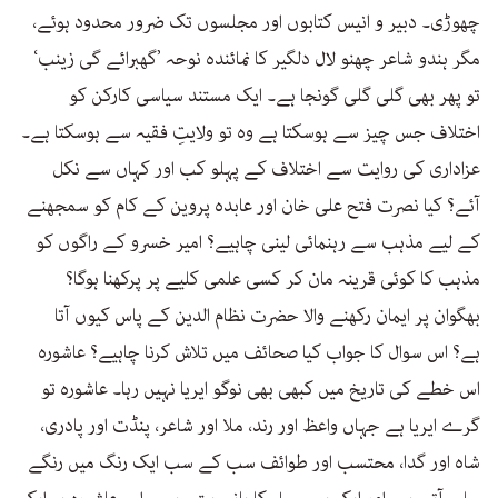
چھوڑی۔ دبیر و انیس کتابوں اور مجلسوں تک ضرور محدود ہوئے،
مگر ہندو شاعر چھنو لال دلگیر کا نمائندہ نوحہ ’گھبرائے گی زینب‘
تو پھر بھی گلی گلی گونجا ہے۔ ایک مستند سیاسی کارکن کو
اختلاف جس چیز سے ہوسکتا ہے وہ تو ولایتِ فقیہ سے ہوسکتا ہے۔
عزاداری کی روایت سے اختلاف کے پہلو کب اور کہاں سے نکل
آئے؟ کیا نصرت فتح علی خان اور عابدہ پروین کے کام کو سمجھنے
کے لیے مذہب سے رہنمائی لینی چاہیے؟ امیر خسرو کے راگوں کو
مذہب کا کوئی قرینہ مان کر کسی علمی کلیے پر پرکھنا ہوگا؟
بھگوان پر ایمان رکھنے والا حضرت نظام الدین کے پاس کیوں آتا
ہے؟ اس سوال کا جواب کیا صحائف میں تلاش کرنا چاہیے؟ عاشورہ
اس خطے کی تاریخ میں کبھی بھی نوگو ایریا نہیں رہا۔ عاشورہ تو
گرے ایریا ہے جہاں واعظ اور رند، ملا اور شاعر، پنڈت اور پادری،
شاہ اور گدا، محتسب اور طوائف سب کے سب ایک رنگ میں رنگے