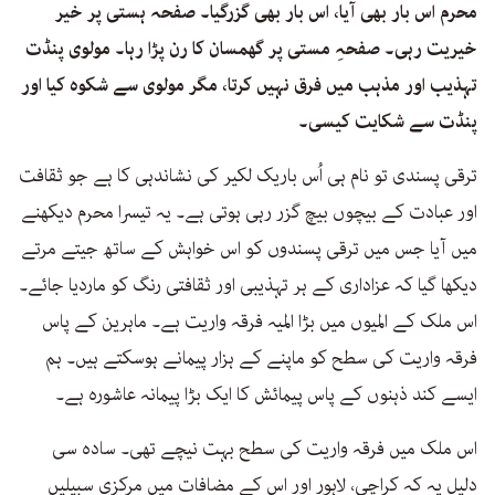
محرم اس بار بھی آیا، اس بار بھی گزرگیا۔ صفحہ ہستی پر خیر
خیریت رہی۔ صفحہِ مستی پر گھمسان کا رن پڑا رہا۔ مولوی پنڈت
تہذیب اور مذہب میں فرق نہیں کرتا، مگر مولوی سے شکوہ کیا اور
پنڈت سے شکایت کیسی۔
ترقی پسندی تو نام ہی اُس باریک لکیر کی نشاندہی کا ہے جو ثقافت
اور عبادت کے بیچوں بیچ گزر رہی ہوتی ہے۔ یہ تیسرا محرم دیکھنے
میں آیا جس میں ترقی پسندوں کو اس خواہش کے ساتھ جیتے مرتے
دیکھا گیا کہ عزاداری کے ہر تہذیبی اور ثقافتی رنگ کو ماردیا جائے۔
اس ملک کے المیوں میں بڑا المیہ فرقہ واریت ہے۔ ماہرین کے پاس
فرقہ واریت کی سطح کو ماپنے کے ہزار پیمانے ہوسکتے ہیں۔ ہم
ایسے کند ذہنوں کے پاس پیمائش کا ایک بڑا پیمانہ عاشورہ ہے۔
اس ملک میں فرقہ واریت کی سطح بہت نیچے تھی۔ سادہ سی
دلیل یہ کہ کراچی، لاہور اور اس کے مضافات میں مرکزی سبیلیں