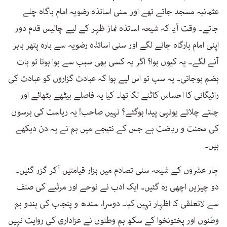
عثمانیہ مسجد جاتے تھے اور سنی اساتذہ رضویہ امام باگاہ چلے
جاتے۔ وقت آیا کہ شیعہ اساتذہ نماز ظہر کے لیے چالیس قدم دور
اپنی امام بارگاہ جانے لگے اور سنی اساتذہ رضویہ سے بارہ پتھر باہر
آنے لگے۔ یہ کیوں ہوا؟ اگر یہ کسی بھی سبب سے ہوا ہوتا تو بات
ہضم ہوجاتی۔ یہ سب تو اس لیے ہوا کہ عبادت گزاروں کو عبادت کی
رائیگانی کا احساس کاٹنے لگا تھا۔ کیا یہ فاصلے بیٹھے بٹھائے اور
چلتے چلاتے یونہی پیدا ہوگئے؟ نہیں صاحب! یہ ریاست کی برسوں
کی محنت و ریاضت ہے جس کے نتیجے میں ہم نے یہ دن دیکھے
ہیں۔
چار عشروں کے شیعہ سنی تصادم میں ہزار قیامتیں آکر گزر گئیں۔
دو چیزیں اچھی رہ گئیں۔ ایک ادب نے نوحے اور مرثیے کی صنف
سے لاتعلقی کا اظہار نہیں کیا۔ دوسرا، سندھ و پنجاب کی ہندو ہم
وطنوں اور پختونخوا کے سکھ ہم وطنوں نے عزاداری کی روایت نہیں