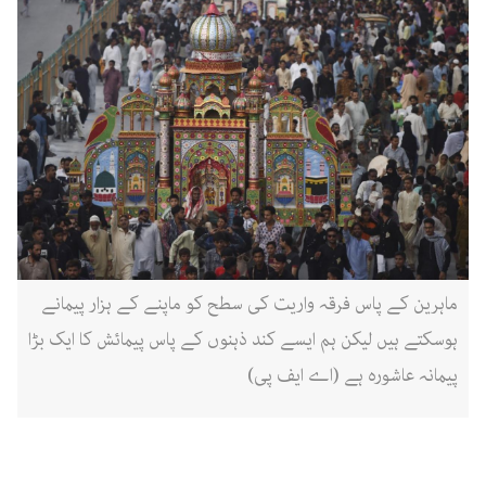
ماہرین کے پاس فرقہ واریت کی سطح کو ماپنے کے ہزار پیمانے
ہوسکتے ہیں لیکن ہم ایسے کند ذہنوں کے پاس پیمائش کا ایک بڑا
پیمانہ عاشورہ ہے (اے ایف پی)