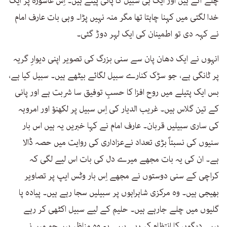
چلے آتے ہیں اور ایک ہی سبیل کا پانی پیتے ہیں۔ اِس عاشورہ پر ایک
خدا لگتی میں کہنا چاہتا تھا مگر منہ نہیں پڑا۔ وہی بات عارف امام
نے کہہ دی تو اطمینان کی ایک لہر دوڑ گئی۔
انہوں نے ایک دھان پان سے سنی بزرگ کی تصویر اپنی دیوارِ گریہ
پر ٹانگی ہے، جو سڑک کنارے سبیل لگائے بیٹھے ہیں۔ سبیل کیا ہے،
بس ایک پتیلے میں روح افزا کا حسبِ توفیق سا شربت ہے اور پانی
کے تین گلاس ہیں۔ غریب الدیار کی اِس سبیل پر لکھنؤ اور امروہہ
کی ساری سبیلیں قربان۔ عارف امام نے کہا خبریں یہ ہیں اس بار
سنیوں کی نسبتاً بڑی تعداد نےعزاداری کی روایت میں حصہ ڈالا
ہے۔ ان کی یہ بات مجھے میرے دل کی بات اس لیے لگی کہ
کراچی کے سنی دوستوں نے مجھے اِس بار وٹس ایپ پر تصاویر
بھیجی ہیں۔ وہ مرکزی شاہراہوں پر سبیلیں سجا رہے ہیں۔ پیادہ پا
گلیوں میں چلے جارہے ہیں۔ حلیم کے لیے سبیل اکٹھی کر رہے
ہیں۔ دیگوں کا انتظام کر رہے ہیں۔ یہ وہ مناظر ہیں جو میں نے