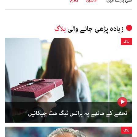
اسی بارے میں:
عاشورہ
محرم
زیادہ پڑھی جانے والی
بلاگ
بلاگ
تحفے کے ماتھے پہ پرائس ٹیگ مت چپکائیں
بلاگ