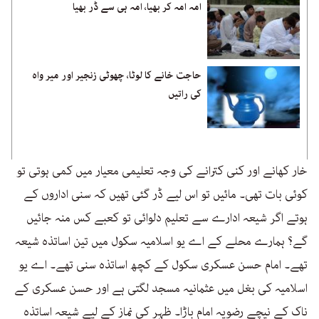
امہ امہ کر بھیا، امہ ہی سے ڈر بھیا
حاجت خانے کا لوٹا، چھوٹی زنجیر اور میر واہ
کی راتیں
خار کھانے اور کنی کترانے کی وجہ تعلیمی معیار میں کمی ہوتی تو
کوئی بات تھی۔ مائیں تو اس لیے ڈر گئی تھیں کہ سنی اداروں کے
ہوتے اگر شیعہ ادارے سے تعلیم دلوائی تو کعبے کس منہ جائیں
گے؟ ہمارے محلے کے اے یو اسلامیہ سکول میں تین اساتذہ شیعہ
تھے۔ امام حسن عسکری سکول کے کچھ اساتذہ سنی تھے۔ اے یو
اسلامیہ کی بغل میں عثمانیہ مسجد لگتی ہے اور حسن عسکری کے
ناک کے نیچے رضویہ امام باڑا۔ ظہر کی نماز کے لیے شیعہ اساتذہ