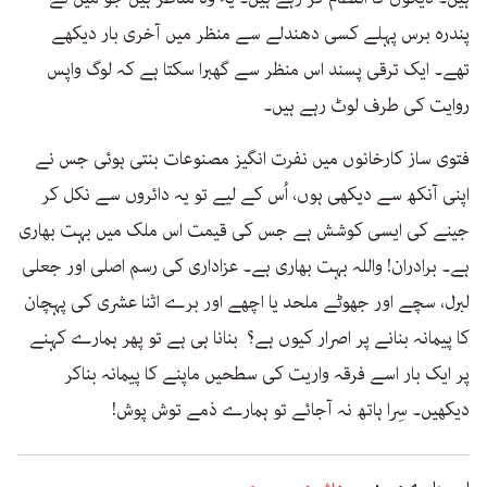
پندرہ برس پہلے کسی دھندلے سے منظر میں آخری بار دیکھے
تھے۔ ایک ترقی پسند اس منظر سے گھبرا سکتا ہے کہ لوگ واپس
روایت کی طرف لوٹ رہے ہیں۔
فتوی ساز کارخانوں میں نفرت انگیز مصنوعات بنتی ہوئی جس نے
اپنی آنکھ سے دیکھی ہوں، اُس کے لیے تو یہ دائروں سے نکل کر
جینے کی ایسی کوشش ہے جس کی قیمت اس ملک میں بہت بھاری
ہے۔ برادران! واللہ بہت بھاری ہے۔ عزاداری کی رسم اصلی اور جعلی
لبرل، سچے اور جھوٹے ملحد یا اچھے اور برے اثنا عشری کی پہچان
کا پیمانہ بنانے پر اصرار کیوں ہے؟ بنانا ہی ہے تو پھر ہمارے کہنے
پر ایک بار اسے فرقہ واریت کی سطحیں ماپنے کا پیمانہ بناکر
دیکھیں۔ سِرا ہاتھ نہ آجائے تو ہمارے ذمے توش پوش!