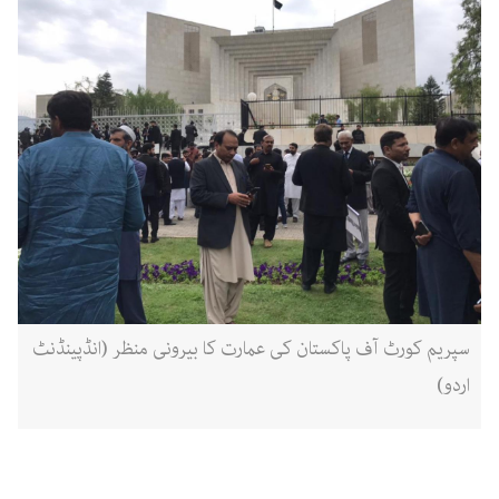
سپریم کورٹ آف پاکستان کی عمارت کا بیرونی منظر (انڈپینڈنٹ
اردو)