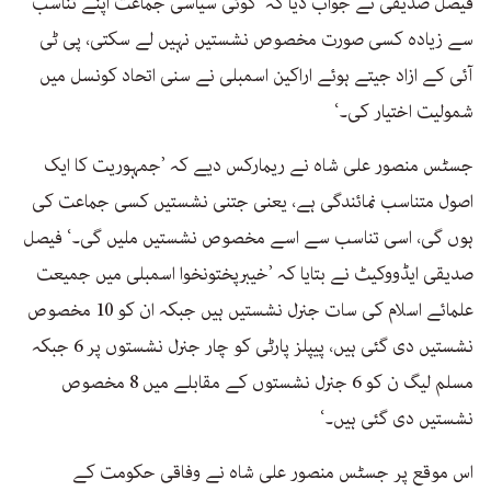
فیصل صدیقی نے جواب دیا کہ ’کوئی سیاسی جماعت اپنے تناسب
سے زیادہ کسی صورت مخصوص نشستیں نہیں لے سکتی، پی ٹی
آئی کے ازاد جیتے ہوئے اراکین اسمبلی نے سنی اتحاد کونسل میں
شمولیت اختیار کی۔‘
جسٹس منصور علی شاہ نے ریمارکس دیے کہ ’جمہوریت کا ایک
اصول متناسب نمائندگی ہے، یعنی جتنی نشستیں کسی جماعت کی
ہوں گی، اسی تناسب سے اسے مخصوص نشستیں ملیں گی۔‘ فیصل
صدیقی ایڈووکیٹ نے بتایا کہ ’خیبرپختونخوا اسمبلی میں جمیعت
علمائے اسلام کی سات جنرل نشستیں ہیں جبکہ ان کو 10 مخصوص
نشستیں دی گئی ہیں، پیپلز پارٹی کو چار جنرل نشستوں پر 6 جبکہ
مسلم لیگ ن کو 6 جنرل نشستوں کے مقابلے میں 8 مخصوص
نشستیں دی گئی ہیں۔‘
اس موقع پر جسٹس منصور علی شاہ نے وفاقی حکومت کے