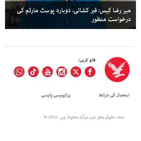
میر رضا کیس: قبر کشائی، دوبارہ پوسٹ مارٹم کی
درخواست منظور
فالو کریں:
استعمال کی شرائط
پرائیویسی پالیسی
جملہ حقوق بحق عرب میڈیا محفوظ ہیں۔ 2022 ©