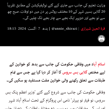
seconds
وزارت تعلیم کی جانب سے جاری کیے گئے نوٹیفیکیشن کے مطابق تقریباً
20 گلابی بسیں شہر کے 10 مختلف روٹس پر دن میں دو اوقات، صبح چھ
سے نو بجے اور دوپہر ایک بجے سے چار بجے تک چلیں گی۔
قرۃ العین شیرازی
@annie_shirazi
بدھ 7 اگست 2024 18:15
اسلام آبا
د میں وفاقی حکومت کی جانب سے بدھ کو خواتین کے
لیے مختص
گلابی بس سروس
کا آغاز کر دیا گیا ہے جس سے تمام
طبقات سے تعلق رکھنے والی خواتین مفت مستفید ہو سکیں گی۔
وفاقی حکومت کی جانب سے شروع کیے گئے ’وزیر اعظم پنک بس
سروس، نو فیئر نو بیرئر‘ نامی اس پروگرام کے تحت اسلام آباد شہر
اور اس کے مضافات میں یہ بسیں دو مختلف اوقات کے دوران چلیں