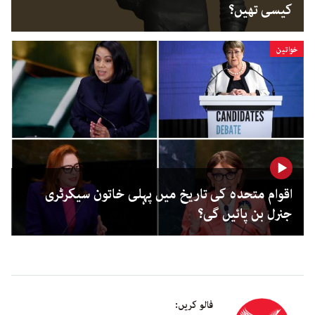
کیسی تھیں؟
خواتین
اقوام متحدہ کی تاریخ میں پہلی خاتون سیکرٹری
جنرل بن پائیں گی؟
فالو کریں: