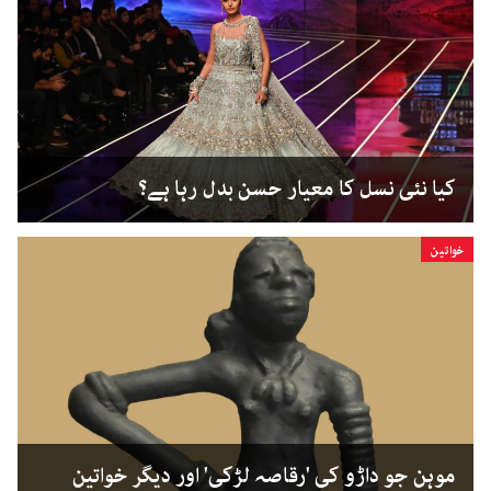
کیا نئی نسل کا معیار حسن بدل رہا ہے؟
خواتین
موہن جو داڑو کی 'رقاصہ لڑکی' اور دیگر خواتین