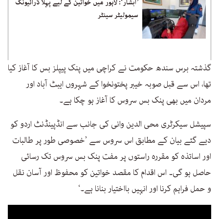
’آبشار‘: لاہور میں خواتین کے لیے پہلا ڈرائیونگ
سیمولیٹر سینٹر
گذشتہ برس سندھ حکومت نے کراچی میں پنک پیپلز بس کا آغاز کیا
تھا، اس سے قبل صوبہ خیبر پختونخوا کے شہروں ایبٹ آباد اور
مردان میں بھی پنک بس سروس کا آغاز ہو چکا ہے۔
سپیشل سیکرٹری محی الدین وانی کی جانب سے انڈپینڈنٹ اردو کو
دیے گئے بیان کے مطابق اس سروس سے ’خصوصی طور پر طالبات
اور اساتذہ کو مقررہ راستوں پر مفت پنک بس سروس تک رسائی
حاصل ہو گی۔ اس اقدام کا مقصد خواتین کو محفوظ اور آسان نقل
و حمل فراہم کرنا اور انہیں بااختیار بنانا ہے۔‘