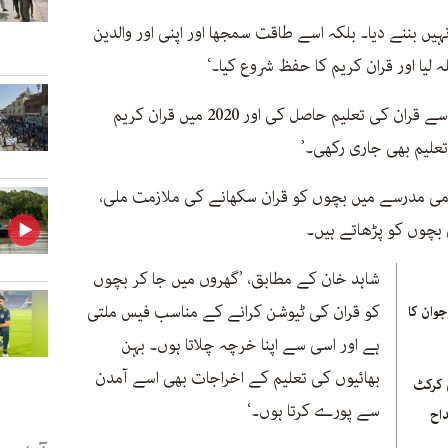
یں بننے دیا۔ بلکہ اسے طاقت سمجھا اور اپنی اور والدین
انہوں نے بتایا، ’مدرسے میں نہایت مشکل سے قران کی تعلیم حاصل کی اور 2020 میں قران کریم
لیم بھی جاری رکھی۔’
 ایک مقامی مدرسے میں بچوں کو قران سکھانے کی ملازمت ملی،
بچوں کو پڑھاتے ہیں۔
شاہد خان کے مطابق، ’گھروں میں جا کر بچوں
کو قران کی ٹیوشن کرانے کے مناسب فیس ملتی
وان کا
ہے اور اسی سے اپنا خرچہ چلاتا ہوں۔ بہن
بھائیوں کی تعلیم کے اخراجات بھی اسے آمدن
ی کرکٹ
سے پورے کرتا ہوں۔‘
داح