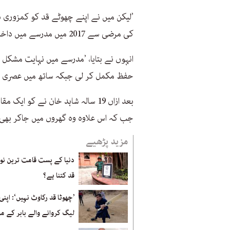
’لیکن میں نے اپنے چھوٹے قد کو کمزوری نہ
کی مرضی سے 2017 میں مدرسے میں داخلہ لیا اور قران کریم کا حفظ شروع کیا۔‘
حفظ مکمل کر لی جبکہ ساتھ میں عصری تع
بعد ازاں 19 سالہ شاہد خان نے کو
جب کہ اس علاوہ وہ گھروں میں جاکر بھی 
مزید پڑھیے
دنیا کے پست قامت ترین نوج
قد کتنا ہے؟
’چھوٹا قد رکاوٹ نہیں‘: اپن
لیگ کروانے والے بابر کے م