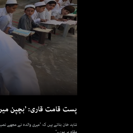
پست قامت قاری: ’بچپن میں ل
شاہد خان بتاتے ہیں کہ ’میری والدہ نے مجھے نص
مقام پر ہوں۔‘