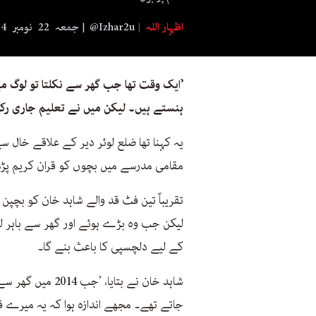
اظہار اللہ
@Izhar2u
جمعہ 22 نومبر 2024 5:45
’ایک وقت تھا جب گھر سے نکلتا تو لوگ می
ہنستے ہیں۔ لیکن میں نے تعلیم جاری رکھ
یہ کہنا تھا ضلع لوئر دیر کے علاقے خال 
مقامی مدرسے میں بچوں کو قران کریم پڑھ
تقریباً تین فٹ قد والے شاہد خان کو بچپن م
لیکن جب وہ بڑے ہوئے اور گھر سے باہر لو
کے لیے دلچسپی کا باعث بنے گا۔
شاہد خان نے بتایا
جاتے تھے۔ مجھے اندازہ ہوا کہ یہ میرے 