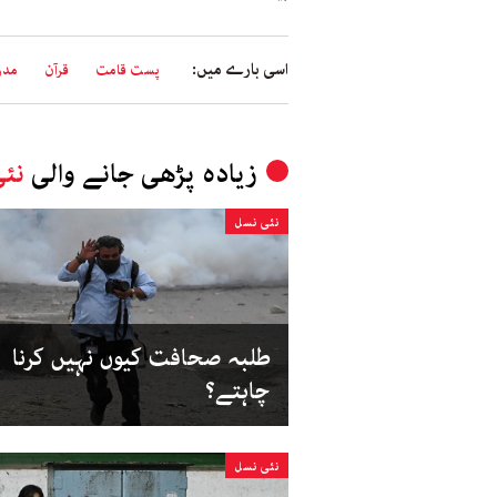
اسی بارے میں:
پست قامت
قرآن
مدر
زیادہ پڑھی جانے والی
نئ
نئی نسل
طلبہ صحافت کیوں نہیں کرنا
چاہتے؟
نئی نسل