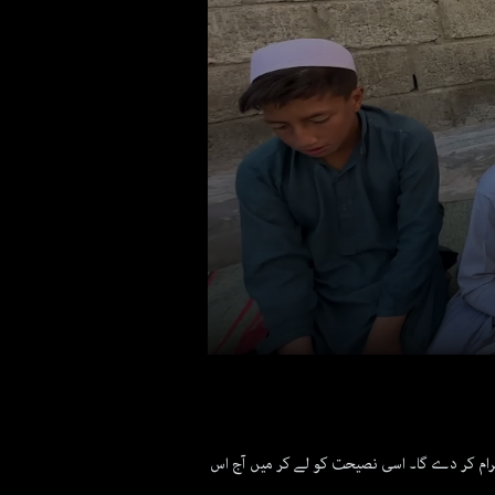
0
seconds
of
2
minutes,
47
حرام کر دے گا۔ اسی نصیحت کو لے کر میں آج اس
seconds
Volume
90%