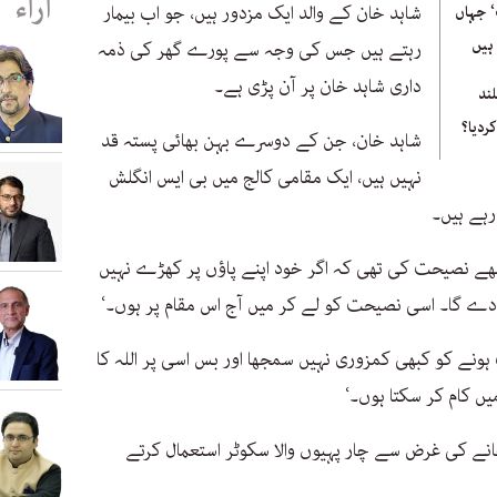
آراء
شاہد خان کے والد ایک مزدور ہیں، جو اب بیمار
‘ جہاں
ہیں
رہتے ہیں جس کی وجہ سے پورے گھر کی ذمہ
داری شاہد خان پر آن پڑی ہے۔
ند
ردیا؟
شاہد خان، جن کے دوسرے بہن بھائی پستہ قد
نہیں ہیں، ایک مقامی کالج میں بی ایس انگلش
 رہے ہیں۔
مجھے نصیحت کی تھی کہ اگر خود اپنے پاؤں پر کھڑے نہیں
 دے گا۔ اسی نصیحت کو لے کر میں آج اس مقام پر ہوں۔‘
ہونے کو کبھی کمزوری نہیں سمجھا اور بس اسی پر اللہ کا
یں کام کر سکتا ہوں۔‘
انے کی غرض سے چار پہیوں والا سکوٹر استعمال کرتے