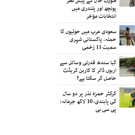
صورت حال کے پیش نظر
پونچھ اور پلندری میں
انتخابات مؤخر
سعودی عرب میں حوثیوں کا
حملہ، پاکستانی شہری
سمیت 11 زخمی
کیا سندھ قدرتی وسائل سے
اربوں ڈالر کا کاربن کریڈٹ
حاصل کر سکتا ہے؟
کرکٹر حمزہ نذر پر دو سال
کی پابندی، 10 لاکھ جرمانہ:
پی سی بی