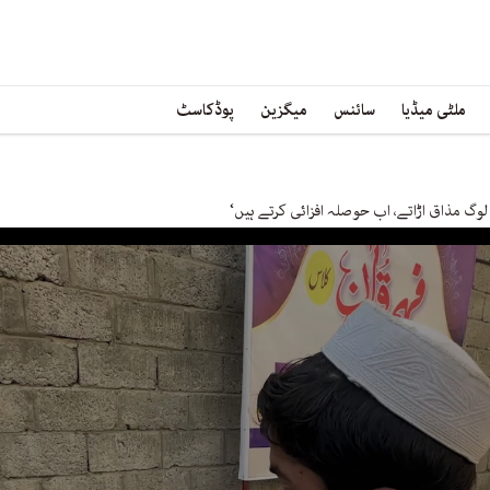
ملٹی میڈیا
سائنس
میگزین
پوڈکاسٹ
وگ مذاق اڑاتے، اب حوصلہ افزائی کرتے ہیں‘