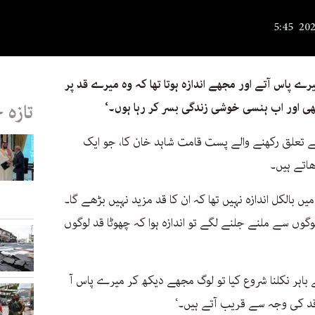
رے پاس آتے اور مجھے اندازہ ہوتا تھا کہ وہ میرے قد پر
ی اور اب ہنسی خوشی زندگی بسر کر رہا ہوں۔‘
تازہ 
سے تعلق رکھنے والے پست قامت شاہد خان کا، جو ایک
اتے ہیں۔
یں بالکل اندازہ نہیں تھا کہ ان کا قد مزید نہیں بڑھے گا۔
گوں سے ملنے جلنے لگے تو اندازہ ہوا کہ چھوٹا قد لوگوں
، ’جب 2014 میں گھر سے باہر نکلنا شروع کیا تو لوگ مجھے دیکھ کر میرے پاس آ
قد کی وجہ سے قریب آتے ہیں۔‘