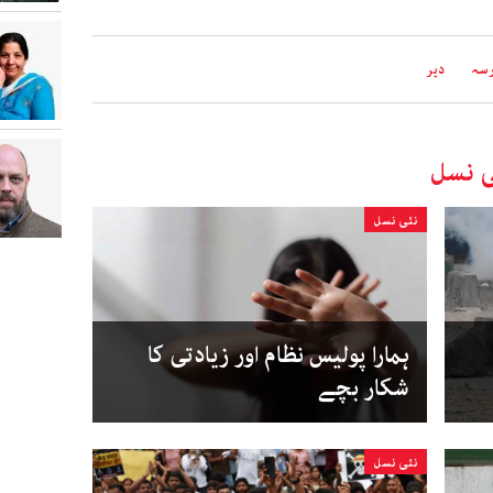
سہ
دیر
ی نسل
نئی نسل
ہمارا پولیس نظام اور زیادتی کا
شکار بچے
نئی نسل