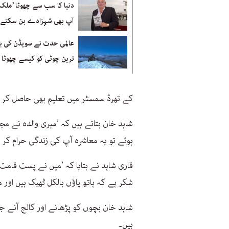
دنیا کا سب سے چھوٹا ’ملک
آپ بھی شہزادے بن سکتے 
عالمی حدت نے سویڈن کی بل
ترین چوٹی کو کیسے چھوٹا ک
کے تھرڈ سمسٹر میں تعلیم بھی حاصل کر
شاہد خان بتاتے ہیں کہ ’میری والدہ نے 
ہوئے تو یہ معاشرہ آپ کی زندگی حرام کر
قاری شاہد نے بتایا کہ ’میں نے پست قامت 
شکر ہے کہ ہاتھ پاؤں بالکل ٹھیک ہیں اور م
شاہد خان بچوں کو پڑھانے اور کالج آنے ج
ہیں۔