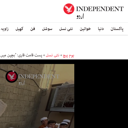
پاکستان
دنیا
خواتین
نئی نسل
سوشل
فن
کھیل
زاویہ
ہوم پیچ
»
نئی نسل
»
پست قامت قاری: ’بچپن میں ل