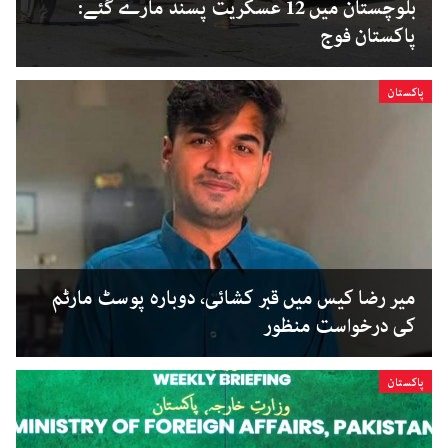
بلوچستان میں 12 عسکریت پسند مارے گئے:
پاکستان فوج
پاکستان
میر رضا کیس میں قبر کشائی، دوبارہ پوسٹ مارٹم
کی درخواست منظور
پاکستان