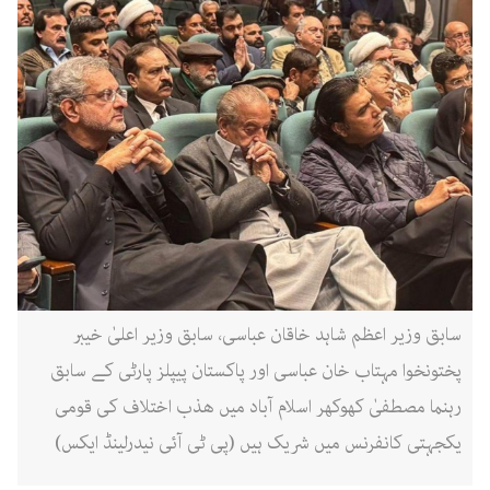
سابق وزیر اعظم شاہد خاقان عباسی، سابق وزیر اعلیٰ خیبر
پختونخوا مہتاب خان عباسی اور پاکستان پیپلز پارٹی کے سابق
رہنما مصطفیٰ کھوکھر اسلام آباد میں ھذب اختلاف کی قومی
یکجہتی کانفرنس میں شریک ہیں (پی ٹی آئی نیدرلینڈ ایکس)