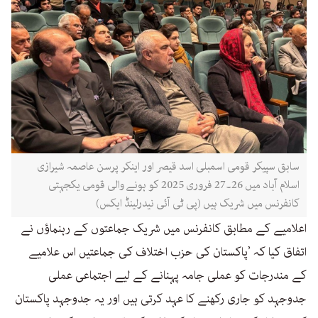
سابق سپیکر قومی اسمبلی اسد قیصر اور اینکر پرسن عاصمہ شیرازی
اسلام آباد میں 26۔27 فروری 2025 کو ہونے والی قومی یکجہتی
کانفرنس میں شریک ہیں (پی ٹی آئی نیدرلینڈ ایکس) ​​​​​​​
اعلامیے کے مطابق کانفرنس میں شریک جماعتوں کے رہنماؤں نے
اتفاق کیا کہ ’پاکستان کی حزب اختلاف کی جماعتیں اس علامیے
کے مندرجات کو عملی جامہ پہنانے کے لیے اجتماعی عملی
جدوجہد کو جاری رکھنے کا عہد کرتی ہیں اور یہ جدوجہد پاکستان