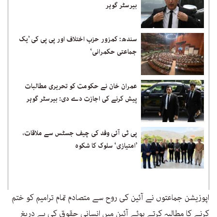
بیرسٹر گوہر
سندھ: کمزور حزب اختلاف اور پی پی کی ’یک
جماعتی حکمرانی‘
عمران خان نے حکومت کو تحریری مطالبات
پیش کرنے کی اجازت دے دی: بیرسٹر گوہر
پی ٹی آئی وفد کی چیف جسٹس سے ملاقات،
’امتیازی‘ سلوک کا شکوہ
اپوزیشن جماعتوں نے آئین کی روح سے متصادم تمام ترامیم کو ختم
کرنے کا مطالبہ کرتے ہوئے آئین میں انسانی حقوق کی بے دریغ