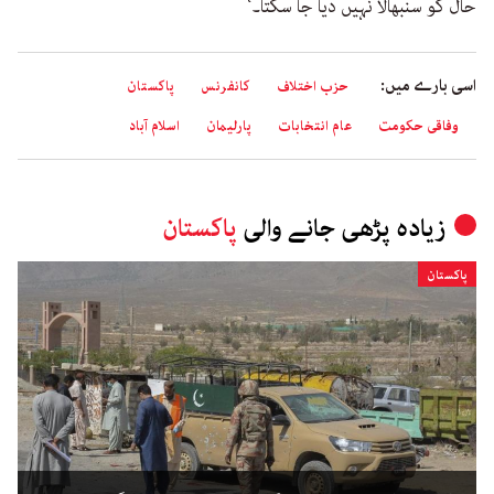
حال کو سنبھالا نہیں دیا جا سکتا۔‘
اسی بارے میں:
حزب اختلاف
کانفرنس
پاکستان
وفاقی حکومت
عام انتخابات
پارلیمان
اسلام آباد
زیادہ پڑھی جانے والی
پاکستان
پاکستان