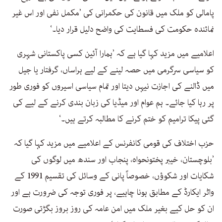
پامالی کو ملک میں قانون کی حکمرانی کی ’مکمل نفی اور اس غیر
نمائندہ حکومت کی فسطایت کی واضح دلیل قرار دیا۔‘
اعلامیے میں مزید کہا گیا ہے کہ ’ہمارا آئین کسی پاکستانی شہری
کو سیاسی سرگرمی میں حصہ لینے کے لیے ہراساں، گرفتار یا جیل
میں ڈالنے کی اجازت نیہں دیتا اور تمام سیاسی اسیروں کو فوری طور
پر رہا کیا جائے۔ ہم عوام اور میڈیا کی زبان بندی کرنے کے لیے کی
گئی پیکا ترامیم کو ختم کرنے کا مطالبہ کرتے ہیں۔‘
حزب اختلاف کی قومی کانفرنس کے اعلامیے میں مزید کہا گیا کہ
’بلوچستان، خیبر پختونحواہ، پنجاب اور سندھ میں لوگوں کی
شکایات اور شکوؤں، خصوصاً پانی کے وسائل کی تقسیم 1991 کے
واٹر ایکارڈ کے مطابق ہونا چاہیے، پر فوری توجہ کی ضرورت ہے اور
ان کو حل کیے بغیر ملک میں امن عامہ کی روز بروز بگڑتی صورت