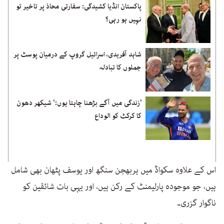
پاکستان انڈیا کشیدگی: سفارتی محاذ پر تاخیر تو
نہیں ہو رہی؟
شاہد آفریدی، اسرائیل گروپ کے درمیان پوسٹ پر
جملوں کا تبادلہ
’زندگی میں آگے بڑھنا چاہتا ہوں:‘ شیکھر دھون
کا کرکٹ کو الوداع
اس کے علاوہ سکواڈ میں ہربھجن سنگھ اور یوسف پٹھان بھی شامل
ہیں، جو موجودہ پارلیمنٹ کے رکن ہیں، اور یہی بات شائقین کو
ناگوار گزری۔