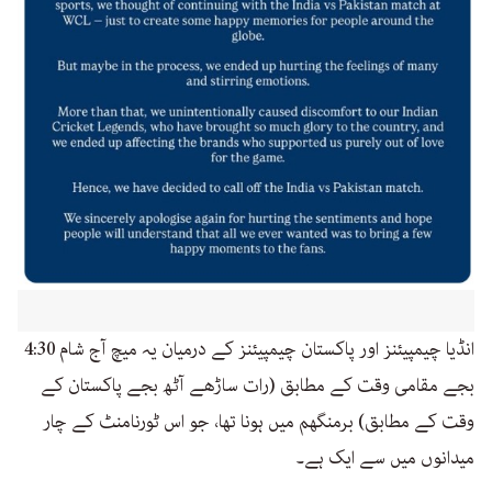
انڈیا چیمپیئنز اور پاکستان چیمپیئنز کے درمیان یہ میچ آج شام 4:30
بجے مقامی وقت کے مطابق (رات ساڑھے آٹھ بجے پاکستان کے
وقت کے مطابق) برمنگھم میں ہونا تھا، جو اس ٹورنامنٹ کے چار
میدانوں میں سے ایک ہے۔