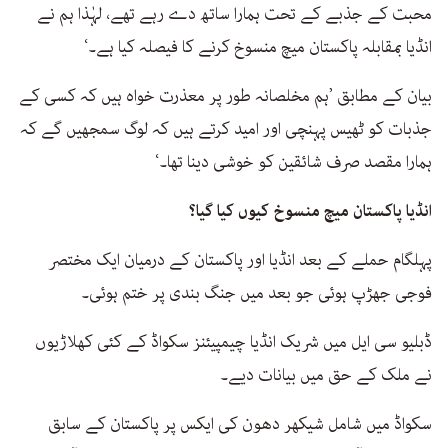
محبت کے جذبے کے تحت ہمارا ساتھ دے رہے تھے، لہٰذا ہم نے
انڈیا بمقابلہ پاکستان میچ منسوخ کرنے کا فیصلہ کیا ہے۔‘
بیان کے مطابق ’ہم مخلصانہ طور پر معذرت خواہ ہیں کہ کسی کے
جذبات کو ٹھیس پہنچی اور امید کرتے ہیں کہ لوگ سمجھیں گے کہ
ہمارا مقصد صرف شائقین کو خوشی دینا تھا۔‘
انڈیا پاکستان میچ منسوخ کیوں کیا گیا؟
پہلگام حملے کے بعد انڈیا اور پاکستان کے درمیان ایک مختصر
فوجی جھڑپ ہوئی جو بعد میں جنگ بندی پر ختم ہوئی۔
ڈبلیو سی ایل میں شریک انڈیا چیمپیئنز سکواڈ کے کئی کھلاڑیوں
نے ملک کے حق میں بیانات دیے۔
سکواڈ میں شامل شیکھر دھون کی ایکس پر پاکستان کے سابق