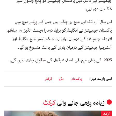
چیمپیئنز نے فائنل میں پاکستان چیمپیئنز کو پانچ وکٹوں سے
شکست دی تھی۔
اس سال اب تک تین میچ ہو چکے ہیں جس کے پہلے میچ میں
پاکستان چیمپیئنز نے انگلینڈ کو ہرایا، دوسرا ویسٹ انڈیز اور ساؤتھ
افریقہ چیمپیئنز کے درمیان برابر رہا جبکہ تیسرا میچ انگلینڈ اور
آسٹریلیا چیمپیئنز کے درمیان بارش کے باعث منسوخ ہو گیا۔
2025 کے باقی میچ فی الحال شیڈول کے مطابق جاری رہیں گے۔
اسی بارے میں:
پاکستان
انڈیا
کرکٹر
زیادہ پڑھی جانے والی
کرکٹ
کرکٹ