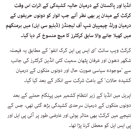
انڈیا اور پاکستان کے درمیان حالیہ کشیدگی کے اثرات اس وقت
کرکٹ کے میدان پر بھی نظر آئے جب اتوار کو دونوں حریفوں کے
درمیان ورلڈ چیمپیئن شپ آف لیجنڈز (ڈبلیو سی ایل) میں برمنگھم
میں کھیلا جانے والا سابق کرکٹرز کا میچ منسوخ کر دیا گیا۔
کرکٹ ویب سائٹ ’ای ایس پی این کرک انفو‘ کے مطابق یہ فیصلہ
شکھر دھون اور عرفان پٹھان سمیت کئی انڈین کرکٹرز کی جانب
سے ’موجودہ سیاسی صورت حال اور دونوں ملکوں کے درمیان
کشیدہ حالات‘ کے باعث شرکت سے انکار کے بعد کیا گیا۔
اپریل میں انڈیا کے زیر انتظام کشمیر میں پہلگام حملے کے بعد
دونوں ملکوں کے درمیان سرحدی کشیدگی بڑھ گئی تھی، جس کے
نتیجے میں کرکٹ بھی متاثر ہوئی اور عارضی طور پر آئی پی ایل اور
پی ایس ایل کو معطل کرنا پڑا تھا۔