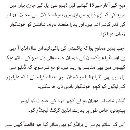
میچ کے آغاز سے 18 گھنٹے قبل ڈبلیو سی ایل کے جاری بیان میں
مزید کہا گیا ’ہم ڈبلیو سی ایل میں ہمیشہ کرکٹ سے محبت اور اس
کی قدر کرتے آئے ہیں، اور ہمارا مقصد صرف شائقین کو خوشگوار
لمحات دینا تھا۔
’جب ہمیں معلوم ہوا کہ پاکستان کی ہاکی ٹیم اس سال انڈیا آ رہی
ہے اور انڈیا و پاکستان کے درمیان حالیہ والی بال میچ کے ساتھ دیگر
کھیلوں میں بھی مقابلے ہو رہے ہیں، تو ہم نے سوچا کہ ڈبلیو سی
ایل میں بھی انڈیا بمقابلہ پاکستان میچ منعقد کیا جائے تاکہ دنیا بھر
کے لوگوں کو کچھ خوشگوار یادیں دی جا سکیں۔
’لیکن شاید اس دوران ہم نے کچھ افراد کے جذبات کو ٹھیس
پہنچائی، خاص طور پر ہمارے انڈین کرکٹ لیجنڈز کو۔
’اس کے ساتھ ہم نے ان برانڈز کو بھی متاثر کیا جو خالصتاً کھیل سے