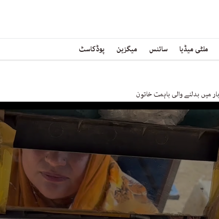
ملٹی میڈیا
سائنس
میگزین
پوڈکاسٹ
ر میں بدلنے والی باہمت خاتون