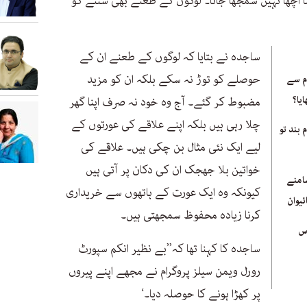
نا اچھا نہیں سمجھا جاتا۔ لوگوں کے طعنے بھی سننے کو
ساجدہ نے بتایا کہ لوگوں کے طعنے ان کے
حوصلے کو توڑ نہ سکے بلکہ ان کو مزید
م سے
یا؟
مضبوط کر گئے۔ آج وہ خود نہ صرف اپنا گھر
چلا رہی ہیں بلکہ اپنے علاقے کی عورتوں کے
 بند تو
لیے ایک نئی مثال بن چکی ہیں۔ علاقے کی
خواتین بلا جھجک ان کی دکان پر آتی ہیں
امنے
کیونکہ وہ ایک عورت کے ہاتھوں سے خریداری
ئیوان
کرنا زیادہ محفوظ سمجھتی ہیں۔
دس
ساجدہ کا کہنا تھا کہ’’بے نظیر انکم سپورٹ
رورل ویمن سیلز پروگرام نے مجھے اپنے پیروں
پر کھڑا ہونے کا حوصلہ دیا۔‘