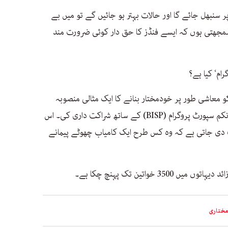
ر سنبھل جائے گا اور حالات بہتر ہو جائیں گے تو میں بے
 سمجھتی ہوں کہ ایسے فنڈز کا حق دار کوئی ضرورت مند
ام‘ کیا ہے؟
و معاشی طور پر خودمختار بنانے کا ایک مثالی منصوبہ
ہے۔ 2017 میں نیسلے پاکستان نے بینظیر انکم سپورٹ پروگرام (BISP) کے ساتھ شراکت داری کی۔ اس
 دی جاتی ہے کہ وہ کس طرح ایک کامیاب چھوٹے پیمانے
مختاری