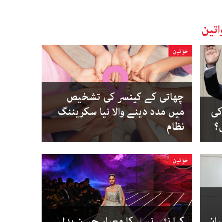
تین
خواتین
چھاتی کے کینسر کی تشخیص
کی
میں مدد دینے والا نیا سکریننگ
؟
نظام
خواتین
ان
کیا نئی نسل کا معیار حسن بدل