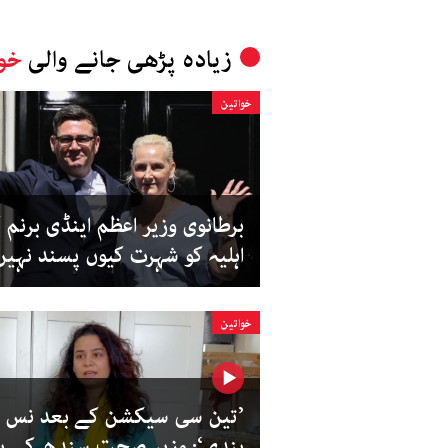
زیادہ پڑھی جانے والی
خوا
خواتین
برطانوی وزیر اعظم اینڈی برنم 
اہلیہ کو شہرت کیوں پسند نہیں
خواتین
’تین سی سیکشن کے بعد نس
بندی‘: وزیر صحت سندھ کے بی