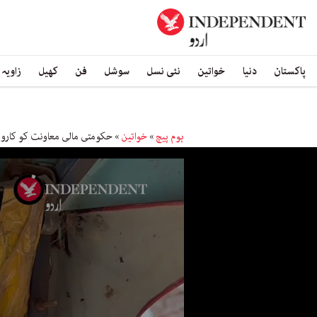
پاکستان
دنیا
خواتین
نئی نسل
سوشل
فن
کھیل
زاویہ
ہوم پیچ
»
خواتین
»
حکومتی مالی معاونت کو کاروبا