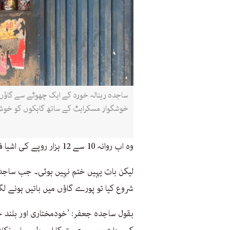
ساجدہ رینالہ خورد کے ایک چھوٹے سے گاؤں
خوشگوار مسکراہٹ کے ساتھ گاہکوں کو خوش 
وہ اب روانہ 10 سے 12 ہزار روپے کی اشیا فروخت کر لیتی ہیں جس سے گھر کا گزر بسر ہو رہا ہے۔
لیکن بات یہیں ختم نہیں ہوئی۔ جب ساجدہ ن
شروع کیا تو پورے گاؤں میں باتیں ہونے لگ
بقول ساجدہ جعفر: ’خودمختاری اور بلند 