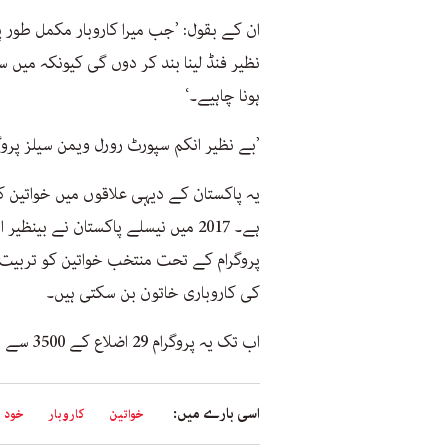
ان کے بقول: ’جب میرا کاروبار مکمل طور پ
نظیر فنڈ لینا بند کر دوں گی کیونکہ میں
ہونا چاہیے۔‘
’بے نظیر انکم سپورٹ رورل ویمن سیلز پروگر
یہ پاکستان کے دیہی علاقوں میں خواتین ک
پروگرام کے تحت منتخب خواتین کو تربیت
کی کاروباری خاتون بن سکتی ہیں۔
اب تک یہ پروگرام 29 اضلاع کے 3500 سے زائد دیہاتوں میں 3500 خواتین تک پہنچ چکا ہے۔
اسی بارے میں:
خواتین
کاروبار
خود 