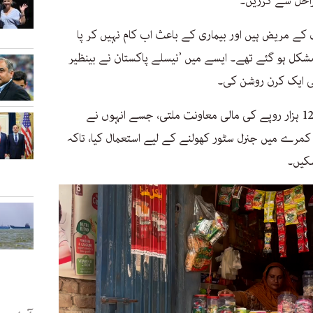
راحل سے گزریں۔
کے مریض ہیں اور بیماری کے باعث اب کام نہیں کر پا
شکل ہو گئے تھے۔ ایسے میں ’نیسلے پاکستان نے بینظیر
کی ایک کرن روشن کی۔
اس پروگرام کے تحت انہیں ہر تین ماہ بعد 12 ہزار روپے کی مالی معاونت ملتی، جسے انہوں نے
رے میں جنرل سٹور کھولنے کے لیے استعمال کیا، تاکہ
سکیں۔