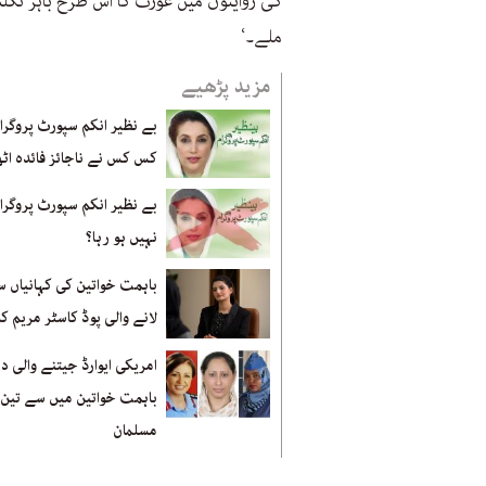
کی روایتوں میں عورت کا اس طرح باہر نکل
ملے۔‘
مزید پڑھیے
بے نظیر انکم سپورٹ پروگرا
کس کس نے ناجائز فائدہ اٹھا
بے نظیر انکم سپورٹ پروگرام
نہیں ہو رہا؟
باہمت خواتین کی کہانیاں س
لانے والی پوڈ کاسٹر مریم کا
امریکی ایوارڈ جیتنے والی 
باہمت خواتین میں سے تین
مسلمان