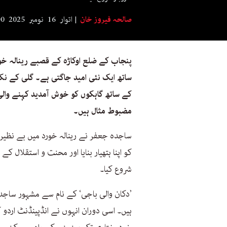
صالحہ فیروز خان
اتوار 16 نومبر 2025 8:00
پنجاب کے ضلع اوکاڑہ کے قصبے
رینالہ خ
ساتھ ایک نئی امید جاگتی ہے۔ گلی کے ن
کے ساتھ گاہکوں کو خوش آمدید کہنے وال
مضبوط مثال ہیں۔
ساجدہ جعفر نے رینالہ خورد میں بے نظیر 
کو اپنا ہتھیار بنایا اور محنت و استقلال ک
شروع کیا۔
’دکان والی باجی‘ کے نام سے مشہور ساجدہ
ہیں۔ اسی دوران انہوں نے انڈپینڈنٹ اردو ک