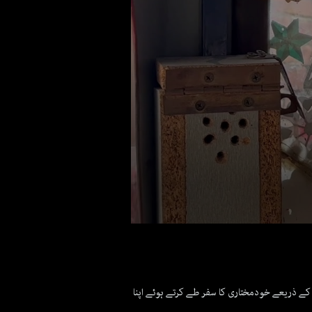
0
seconds
of
2
minutes,
18
ل کے ذریعے خودمختاری کا سفر طے کرتے ہوئے اپنا
seconds
Volume
90%