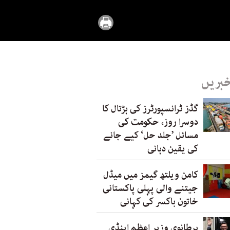
خبریں
گڈز ٹرانسپورٹرز کی ہڑتال کا
دوسرا روز، حکومت کی
مسائل ’جلد حل‘ کیے جانے
کی یقین دہانی
کامن ویلتھ گیمز میں میڈل
جیتنے والی پہلی پاکستانی
خاتون باکسر کی کہانی
برطانوی وزیر اعظم اینڈی