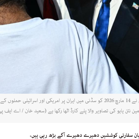
آسٹریلیا میں ایرانی کمیونٹی کے ایک رکن نے 14 مارچ 2026 کو سڈنی میں ایران پر امریک
ین نتن یاہو کی تصاویر والا پلے کارڈ اٹھا رکھا ہے (سعید خان / اے ایف پ
یان سفارتی کوششیں دھیرے دھیرے آگے بڑھ رہی ہیں،