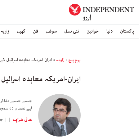
پاکستان
دنیا
خواتین
نئی نسل
سوشل
فن
کھیل
زاویہ
ہوم پیچ
»
زاویہ
»
ایران-امریکہ معاہدہ اسرائیل کے
ایران-امریکہ معاہدہ اسرائی
جیسے جیسے مذاکرات 
لیے نقصان دہ سمجھ
هانى هزايمه
جمعہ 