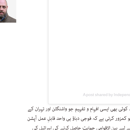
A post shared by Indepen
وئی بھی ایسی افہام و تفہیم جو واشنگٹن اور تہران کے
 کمزور کرتی ہے کہ فوجی دباؤ ہی واحد قابلِ عمل آپشن
ے لیے بین الاقوامی حمایت حاصل کرنے کی اسرائیل کی