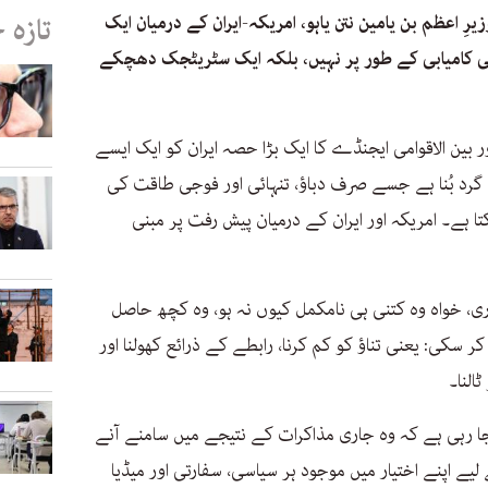
یرِ اعظم بن یامین نتن یاہو، امریکہ-ایران کے درمیان ایک
تازہ 
ی کامیابی کے طور پر نہیں، بلکہ ایک سٹریٹجک دھچکے
ر بین الاقوامی ایجنڈے کا ایک بڑا حصہ ایران کو ایک ایسے
د بُنا ہے جسے صرف دباؤ، تنہائی اور فوجی طاقت کی
ہے۔ امریکہ اور ایران کے درمیان پیش رفت پر مبنی
ی، خواہ وہ کتنی ہی نامکمل کیوں نہ ہو، وہ کچھ حاصل
 سکی: یعنی تناؤ کو کم کرنا، رابطے کے ذرائع کھولنا اور
لنا۔
جا رہی ہے کہ وہ جاری مذاکرات کے نتیجے میں سامنے آنے
یے اپنے اختیار میں موجود ہر سیاسی، سفارتی اور میڈیا