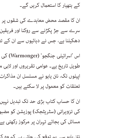
کے ہتھیار کا استعمال کریں گے۔
ان کا مقصد محض معاہدے کی شقوں پر تنق
سرے سے جڑ پکڑنے سے روکنا اور فریقین کو
دھکیلنا ہے، جس نے دہائیوں سے ان کے تع
اس ’اسرا
طویل تاریخ ہے۔ عوامی تقریروں اور لابی 
اپیلوں تک، نتن یاہو نے مسلسل ان مذاکرا
تعلقات کو معمول پر لا سکتے ہیں۔
ان کا حساب کتاب بڑی حد تک تبدیل نہیں ہ
کی تزویراتی (سٹریٹجک) پوزیشن کو مضبوط 
مسائل کی بجائے تہران پر مرکوز رکھتی ہے
نتن یاہو سے یہ توقع کی جاتی ہے کہ وہ ک