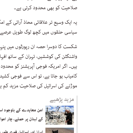
صلاحیت کو بھی محدود کرتی ہے۔
یہ ایک وسیع تر علاقائی محاذ آرائی کے ا
سیاسی حلقوں میں کچھ لوگ طویل عرصے سے
شکست کا دوسرا حصہ ان رپورٹوں میں پنہ
واشنگٹن کی کوششیں، تہران کے ساتھ افہا
ہیں۔ اگر امریکہ فوجی آپریشنز کو محدود ک
کامیاب ہو جاتا ہے، تو اس سے فوجی کشی
موڑنے کی اسرائیل کی صلاحیت مزید کم ہ
مزید پڑھیے
امن معاہدے کے باوجود اسر
کے لبنان پر حملے، چار امو
ایران اور اسرائیل فوری طور 