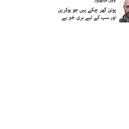
اوون میتھیوز
پوتن گِھر چکے ہیں جو یوکرین
اور سب کے لیے بری خبر ہے