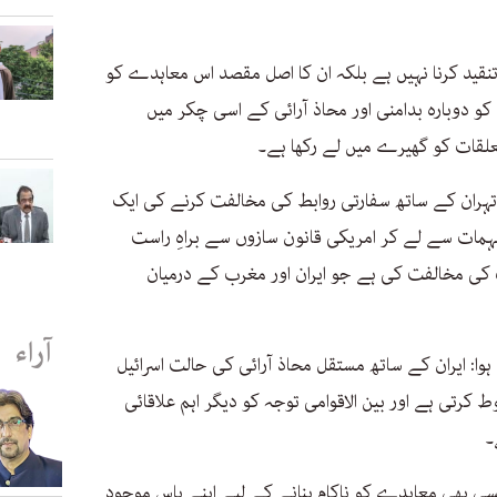
ید کرنا نہیں ہے بلکہ ان کا اصل مقصد اس معاہدے کو
 دوبارہ بدامنی اور محاذ آرائی کے اسی چکر میں
لقات کو گھیرے میں لے رکھا ہے۔
ئیلی جنگجو‘ (Warmonger) کی تہران کے ساتھ سفارتی روابط کی مخالفت کرنے کی ایک
مہمات سے لے کر امریکی قانون سازوں سے براہِ راست
ت کی مخالفت کی ہے جو ایران اور مغرب کے درمیان
آراء
وا: ایران کے ساتھ مستقل محاذ آرائی کی حالت اسرائیل
کرتی ہے اور بین الاقوامی توجہ کو دیگر اہم علاقائی
۔
سی بھی معاہدے کو ناکام بنانے کے لیے اپنے پاس موجود