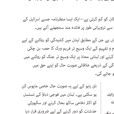
مکان کو کم کرتی ہے—ایک ایسا منظرنامہ جسے اسرائیل کے
 تزویراتی طور پر فائدہ مند سمجھتے آئے ہیں۔
اں ہے جن کے مطابق لبنان میں کشیدگی کو روکنے کے لیے
م و تفہیم کے ایک وسیع تر فریم ورک کا حصہ بن چکی
رنے اور لبنانی محاذ پر ایک وسیع تر جنگ کو روکنے میں
دگی کے ذریعے علاقائی صورت حال کو اپنے حق میں
و جائے گی۔
نتن یاہو کے لیے یہ صورت حال خاصی مایوس کن
ہو سکتی ہے۔ لبنان میں فوجی دباؤ کے تسلسل
ائیل
ات
کو اکثر دفاعی ساکھ بحال کرنے اور سکیورٹی
خدشات کو دور کرنے کے لیے ضروری قرار دیا
پر ایک