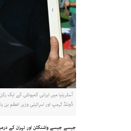
ڈونلڈ ٹرمپ اور اسرائیلی وزیر اعظم بن یام
جیسے جیسے واشنگٹن اور تہران کے درم